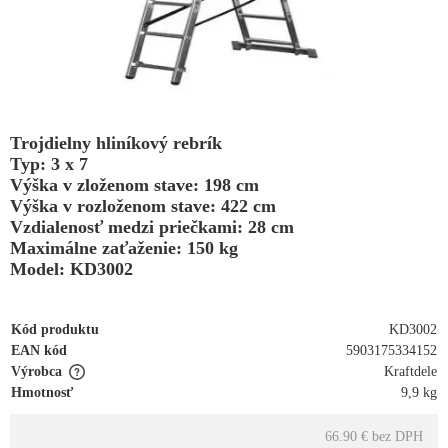
Trojdielny hliníkový rebrík
Typ: 3 x 7
Výška v zloženom stave: 198 cm
Výška v rozloženom stave: 422 cm
Vzdialenosť medzi priečkami: 28 cm
Maximálne zaťaženie: 150 kg
Model: KD3002
Kód produktu
KD3002
EAN kód
5903175334152
Výrobca
Kraftdele
Hmotnosť
9,9 kg
66.90 €
bez DPH