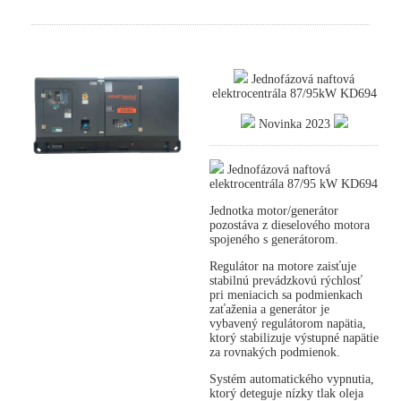
Jednofázová naftová
elektrocentrála 87/95kW KD694
Novinka 2023
Jednofázová naftová
elektrocentrála 87/95 kW KD694
Jednotka motor/generátor
pozostáva z dieselového motora
spojeného s generátorom.
Regulátor na motore zaisťuje
stabilnú prevádzkovú rýchlosť
pri meniacich sa podmienkach
zaťaženia a generátor je
vybavený regulátorom napätia,
ktorý stabilizuje výstupné napätie
za rovnakých podmienok.
Systém automatického vypnutia,
ktorý deteguje nízky tlak oleja