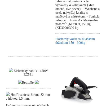
zaberie málo miesta. - Je
vybavený 4 kolieskami ( dve
otočné, dve pevné). - Vyrobené z
ocele najvyššej kvality s
práškovým nástrekom. - Funkcia
sklopnej rukoväte! - Maximálna
nosnosť: (KD3091)150 kg,
(KD3090)300 kg
Plošinový vozík so skladacím
držadlom 150 - 300kg
Elektrický hoblík 1450W
EC561
Bestseller
Hobľovanie so šírkou 82 mm
a hĺbkou 1,5 mm.
Určený na spracovanie všetkých