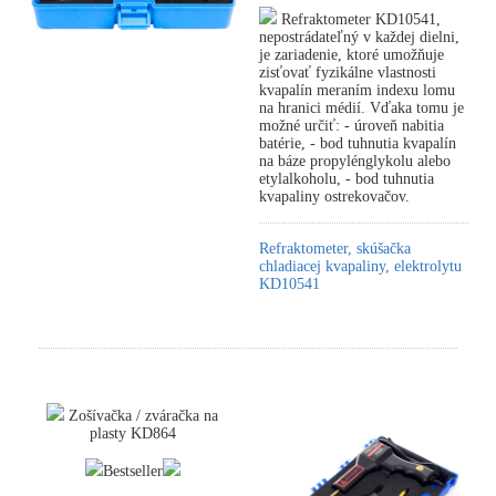
Refraktometer KD10541,
nepostrádateľný v každej dielni,
je zariadenie, ktoré umožňuje
zisťovať fyzikálne vlastnosti
kvapalín meraním indexu lomu
na hranici médií. Vďaka tomu je
možné určiť: - úroveň nabitia
batérie, - bod tuhnutia kvapalín
na báze propylénglykolu alebo
etylalkoholu, - bod tuhnutia
kvapaliny ostrekovačov.
Refraktometer, skúšačka
chladiacej kvapaliny, elektrolytu
KD10541
Zošívačka / zváračka na
plasty KD864
Bestseller