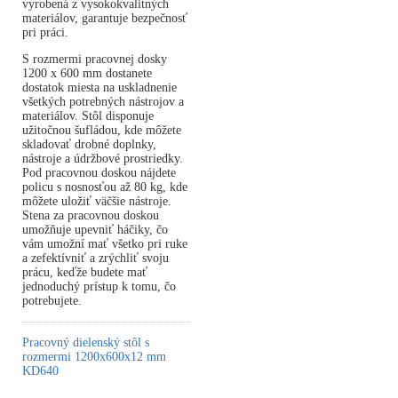
vyrobená z vysokokvalitných
materiálov, garantuje bezpečnosť
pri práci.
S rozmermi pracovnej dosky
1200 x 600 mm dostanete
dostatok miesta na uskladnenie
všetkých potrebných nástrojov a
materiálov. Stôl disponuje
užitočnou šufládou, kde môžete
skladovať drobné doplnky,
nástroje a údržbové prostriedky.
Pod pracovnou doskou nájdete
policu s nosnosťou až 80 kg, kde
môžete uložiť väčšie nástroje.
Stena za pracovnou doskou
umožňuje upevniť háčiky, čo
vám umožní mať všetko pri ruke
a zefektívniť a zrýchliť svoju
prácu, keďže budete mať
jednoduchý prístup k tomu, čo
potrebujete.
Pracovný dielenský stôl s
rozmermi 1200x600x12 mm
KD640