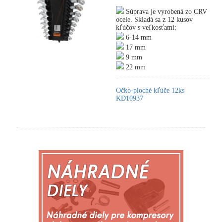
Súprava je vyrobená zo CRV
ocele. Skladá sa z 12 kusov
kľúčov s veľkosťami:
6-14 mm
17 mm
9 mm
22 mm
Očko-ploché kľúče 12ks
KD10937