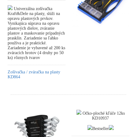
Univerzálna zošívačka
Kraft&Dele na plasty, slúži na
opravu plastových prvkov.
Vynikajúca súprava na opravu
plastových dielov, zváranie
plastov a maskovanie prípadných
prasklín. Zariadenie sa ľahko
používa a je praktické.
Zariadenie je vybavené až 200 ks
zváracích hrotov (4 druhy po 50
ks) rôznych tvarov
Zošívačka / zváračka na plasty
KD864
Očko-ploché kľúče 12ks
KD10937
Bestseller