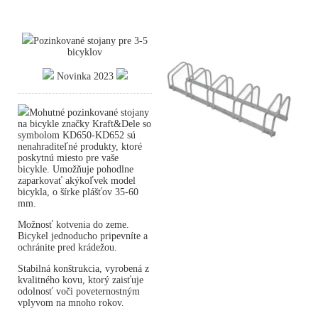
Pozinkované stojany pre 3-5
bicyklov
Novinka 2023
Mohutné pozinkované stojany
na bicykle značky Kraft&Dele so
symbolom KD650-KD652 sú
nenahraditeľné produkty, ktoré
poskytnú miesto pre vaše
bicykle. Umožňuje pohodlne
zaparkovať akýkoľvek model
bicykla, o šírke plášťov 35-60
mm.
Možnosť kotvenia do zeme.
Bicykel jednoducho pripevníte a
ochránite pred krádežou.
Stabilná konštrukcia, vyrobená z
kvalitného kovu, ktorý zaisťuje
odolnosť voči poveternostným
vplyvom na mnoho rokov.