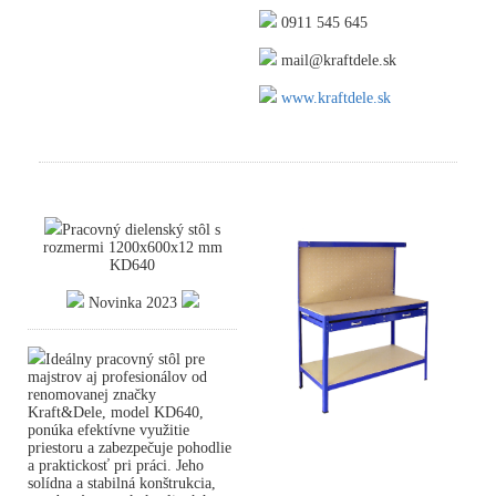
0911 545 645
mail@kraftdele.sk
www.kraftdele.sk
Pracovný dielenský stôl s
rozmermi 1200x600x12 mm
KD640
Novinka 2023
Ideálny pracovný stôl pre
majstrov aj profesionálov od
renomovanej značky
Kraft&Dele, model KD640,
ponúka efektívne využitie
priestoru a zabezpečuje pohodlie
a praktickosť pri práci. Jeho
solídna a stabilná konštrukcia,