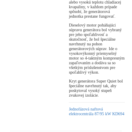
alebo vysokú teplotu chladiacej
kvapaliny, v každom prípade
spôsobí, že generátorová
jednotka prestane fungovať.
Dieselový motor poháňajúci
súpravu generátora bol vybraný
pre jeho spoľahlivosť a
skutočnosť, že bol špeciálne
navrhnutý na pohon
generátorových súprav. Ide o
vysokovýkonný priemyselný
motor so 4-taktným kompresným
zapaľovaním a dodáva sa so
všetkým príslušenstvom pre
spoľahlivý výkon.
Kryt generátora Super Quiet bol
špeciálne navrhnutý tak, aby
poskytoval vysoký stupeň
zvukovej izolácie.
Jednofázová naftová
elektrocentrála 87/95 kW KD694