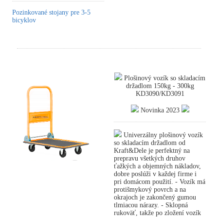
Pozinkované stojany pre 3-5
bicyklov
Plošinový vozík so skladacím
držadlom 150kg - 300kg
KD3090/KD3091
Novinka 2023
Univerzálny plošinový vozík
so skladacím držadlom od
Kraft&Dele je perfektný na
prepravu všetkých druhov
ťažkých a objemných nákladov,
dobre poslúži v každej firme i
pri domácom použití. - Vozík má
protišmykový povrch a na
okrajoch je zakončený gumou
tlmiacou nárazy. - Sklopná
rukoväť, takže po zložení vozík