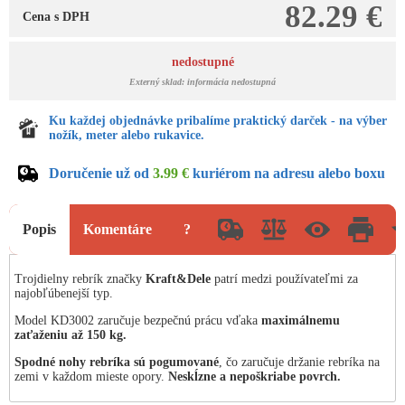
82.29 €
Cena s DPH
nedostupné
Externý sklad: informácia nedostupná
Ku každej objednávke pribalíme praktický darček - na výber
nožík, meter alebo rukavice.
Doručenie už od
3.99 €
kuriérom na adresu alebo boxu
Popis
Komentáre
?
Trojdielny rebrík značky
Kraft&Dele
patrí medzi používateľmi za
najobľúbenejší typ.
Model KD3002 zaručuje bezpečnú prácu vďaka
maximálnemu
zaťaženiu až 150 kg.
Spodné nohy rebríka sú pogumované
, čo zaručuje držanie rebríka na
zemi v každom mieste opory.
Neskĺzne a nepoškriabe povrch.