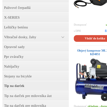
Palivové čerpadlá
X-SERIES
Dostupnosť
Leštičky betónu
8
s DPH
Vibračné dosky, žaby
Vložiť do košíka
Opravné sady
Olejový kompresor 50L
KD4051
Ppr zváračky
Nabíjačky
Stojany na bicykle
Tip na darček
Tip na darček pre milovníka áut
Tip na darček pre milovníka
Dostupnosť
skladom - doru