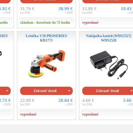
5.92 €
31.70 €
38.99 €
15.80 €
19.43
s DPH
bez DPH
s DPH
bez DPH
s D
hodín
skladom - doručenie do 72 hodín
vypredané
ERIES
Leštička V18 PROSERIES
Nabíjačka batérií (WDS2527)
KD1773
WDS2528
Zobraziť detail
Zobraziť detail
2.73 €
22.80 €
28.04 €
4.60 €
5.66
s DPH
bez DPH
s DPH
bez DPH
s D
vypredané
vypredané