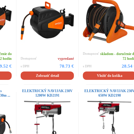
čenie do
Dostupnosť
skladom - doručenie 
2 hodín
Dostupnosť
vypredané
72 hod
9.52 €
70.73 €
28.54
s DPH
s DPH
Zobraziť detail
Vložiť do košíka
 s
ELEKTRICKÝ NAVIJAK 230V
ELEKTRICKÝ NAVIJAK 230
30m ...
1200W KD2191
650W KD2190