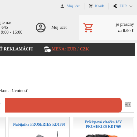
Môj účet
Košík
EUR
jte nás
je prázdny
5 645
Môj účet
za 0.00 €
 9:00 - 16:00
Ť REKLAMÁCIU
MENA: EUR / CZK
ýkon a životnosť.
ť
Príklepová vŕtačka 18V
Nabíjačka PROSERIES KD1780
PROSERIES KD1769