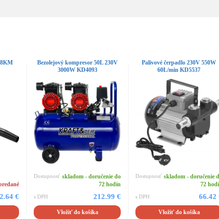
2,8KM
Bezolejový kompresor 50L 230V
Palivové čerpadlo 230V 550W
3000W KD4093
60L/min KD5537
Dostupnosť
skladom - doručenie do
Dostupnosť
skladom - doručenie 
predané
72 hodín
72 hod
2.64 €
212.99 €
66.42
s DPH
s DPH
Vložiť do košíka
Vložiť do košíka