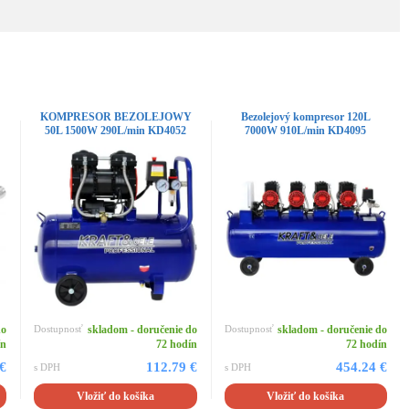
KOMPRESOR BEZOLEJOWY
Bezolejový kompresor 120L
50L 1500W 290L/min KD4052
7000W 910L/min KD4095
do
Dostupnosť
skladom - doručenie do
Dostupnosť
skladom - doručenie do
ín
72 hodín
72 hodín
 €
112.79 €
454.24 €
s DPH
s DPH
Vložiť do košíka
Vložiť do košíka