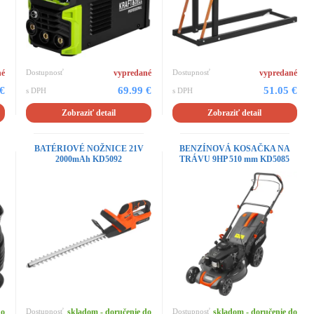
né
Dostupnosť
vypredané
Dostupnosť
vypredané
 €
69.99 €
51.05 €
s DPH
s DPH
Zobraziť detail
Zobraziť detail
BATÉRIOVÉ NOŽNICE 21V
BENZÍNOVÁ KOSAČKA NA
2000mAh KD5092
TRÁVU 9HP 510 mm KD5085
do
Dostupnosť
skladom - doručenie do
Dostupnosť
skladom - doručenie do