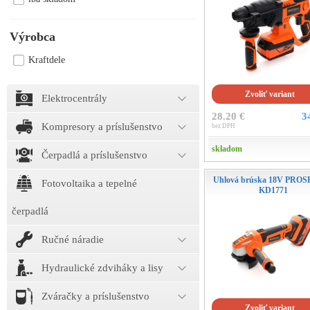
Výrobca
Kraftdele
Zvoliť variant
Elektrocentrály
28.20 €
3
Kompresory a príslušenstvo
bez DPH
skladom
Čerpadlá a príslušenstvo
Uhlová brúska 18V PRO
Fotovoltaika a tepelné
KD1771
čerpadlá
Ručné náradie
Hydraulické zdviháky a lisy
Zváračky a príslušenstvo
Zvoliť variant