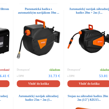
filtrom
Pneumatická hadica s
Automatický navijak záhradne
automatickým navijákom 10m ...
hadice 20m + 2m (1...
predané
Dostupnosť
skladom
Dostupnosť
sklad
6.41 €
31.73 €
53.01
s DPH
s DPH
Vložiť do košíka
Vložiť do košíka
radnej
Automatický navijak záhradnej
Stojan na záhradnú hadicu 20m
.
hadice 25m + 2m (1...
2m (1/2'') KD215...