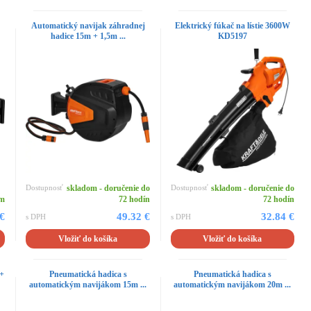
j
Automatický navijak záhradnej
Elektrický fúkač na lístie 3600W
hadice 15m + 1,5m ...
KD5197
Dostupnosť
skladom - doručenie do
Dostupnosť
skladom - doručenie do
om
72 hodín
72 hodín
 €
49.32 €
32.84 €
s DPH
s DPH
Vložiť do košíka
Vložiť do košíka
 +
Pneumatická hadica s
Pneumatická hadica s
automatickým navijákom 15m ...
automatickým navijákom 20m ...