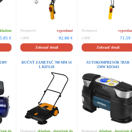
skladom
Dostupnosť
vypredané
Dostupnosť
vypreda
5.85 €
92.00 €
71.59
s DPH
s DPH
Zobraziť detail
Zobraziť detail
 230V
RUČNÝ ZAMETAČ 700 MM 14
AUTOKOMPRESOR 7BAR
L KD5128
250W KD3443
čenie do
Dostupnosť
skladom - doručenie do
Dostupnosť
skladom - doručenie 