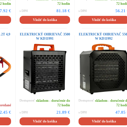
2 hodín
72 hodín
72 hod
7.92 €
81.18 €
56.21
s DPH
s DPH
Vložiť do košíka
Vložiť do košíka
T 4,9
ELEKTRICKÝ OHRIEVAČ 3500
ELEKTRICKÝ OHRIEVAČ 550
W KD11991
W KD11992
Dostupnosť
skladom - doručenie do
Dostupnosť
skladom - doručenie 
predané
72 hodín
72 hod
2.45 €
21.89 €
47.85
s DPH
s DPH
Vložiť do košíka
Vložiť do košíka