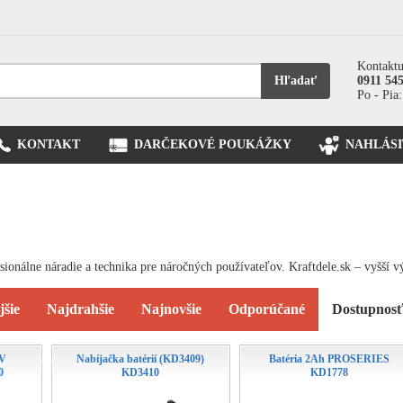
Kontaktu
Hľadať
0911 54
Po - Pia:
KONTAKT
DARČEKOVÉ POUKÁŽKY
NAHLÁSI
onálne náradie a technika pre náročných používateľov. Kraftdele.sk – vyšší v
jšie
Najdrahšie
Najnovšie
Odporúčané
Dostupnos
8V
Nabíjačka batérií (KD3409)
Batéria 2Ah PROSERIES
0
KD3410
KD1778