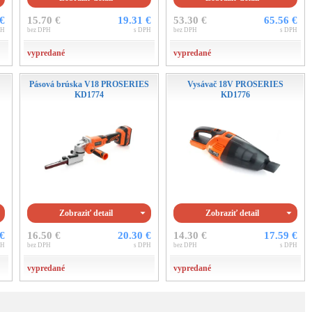
 €
15.70 €
19.31 €
53.30 €
65.56 €
PH
bez DPH
s DPH
bez DPH
s DPH
vypredané
vypredané
Pásová brúska V18 PROSERIES
Vysávač 18V PROSERIES
KD1774
KD1776
Zobraziť detail
Zobraziť detail
 €
16.50 €
20.30 €
14.30 €
17.59 €
PH
bez DPH
s DPH
bez DPH
s DPH
vypredané
vypredané