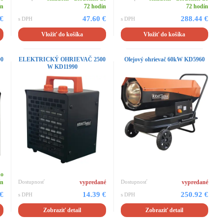
ín
72 hodín
72 hodín
 €
47.60 €
288.44 €
s DPH
s DPH
Vložiť do košíka
Vložiť do košíka
0
ELEKTRICKÝ OHRIEVAČ 2500
Olejový ohrievač 60kW KD5960
W KD11990
do
ín
Dostupnosť
vypredané
Dostupnosť
vypredané
 €
14.39 €
250.92 €
s DPH
s DPH
Zobraziť detail
Zobraziť detail