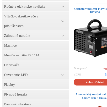
Ručné a elektrické navijáky
Ozonátor vzduchu 145W s 
KD5357
Vŕtačky, skrutkovače a
príslušenstvo
Záhradné náradie
Maznice
Meniče napätia DC / AC
Ohrievače
Dostupnosť
vy
3
Osvetlenie LED
s DPH
Zobraziť detail
Plachty
Plynové horáky
Automatický navijak záh
hadice 10m + 1m (5..
Ponorné vibrátory