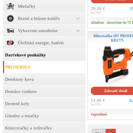
Miešačky
29.20 €
3
bez DPH
Rezné a brúsne kotúče
skladom - doručenie do 72 
Vybavenie autodielne
Klincovačka 18V PROS
KD1775
Úložiská energie, batérie
Darčekové poukážky
PROSERIES
Detektory kovu
Zobraziť detail
Domáce vodárne
51.00 €
6
Drotené kefy
bez DPH
vypredané
Gilotíny a rezačky
Klincovačky a zošivačky