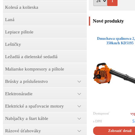
1
Kolesá a kolieska
Laná
Nové produkty
Lepiace pištole
Dmuchawa spalinowa 
350km/h KD5195
Leštičky
Ležadlá a dielenské sedadlá
Maliarske kompresory a pištole
Brúsky a príslušenstvo
Elektronáradie
Elektrické a spaľovacie motory
Dostupnosť
vy
Nabíjačky a štart káble
5
s DPH
Rázové úťahováky
Zobraziť detail