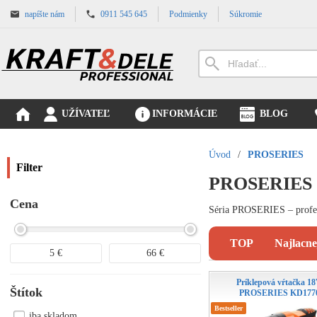
napíšte nám
0911 545 645
Podmienky
Súkromie
UŽÍVATEĽ
INFORMÁCIE
BLOG
Úvod
/
PROSERIES
Filter
PROSERIES
Cena
Séria PROSERIES – profesi
TOP
Najlacne
5
€
66
€
Príklepová vŕtačka 1
Štítok
PROSERIES KD177
Bestseller
iba skladom