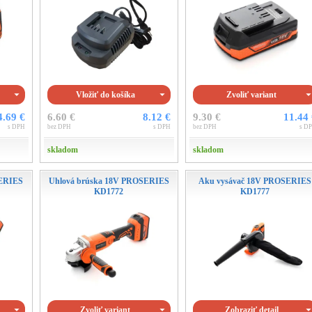
Vložiť do košíka
Zvoliť variant
4.69 €
6.60 €
8.12 €
9.30 €
11.44
s DPH
bez DPH
s DPH
bez DPH
s D
skladom
skladom
SERIES
Uhlová brúska 18V PROSERIES
Aku vysávač 18V PROSERIES
KD1772
KD1777
Zvoliť variant
Zobraziť detail