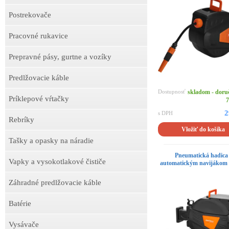
Postrekovače
Pracovné rukavice
Prepravné pásy, gurtne a vozíky
Predlžovacie káble
Dostupnosť
skladom - doru
Príklepové vŕtačky
7
2
s DPH
Rebríky
Vložiť do košíka
Tašky a opasky na náradie
Pneumatická hadica
Vapky a vysokotlakové čističe
automatickým navijákom 
Záhradné predlžovacie káble
Batérie
Vysávače