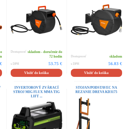
do
Dostupnosť
skladom - doručenie do
ín
72 hodín
Dostupnosť
skladom
 €
53.75 €
56.83 €
s DPH
s DPH
Vložiť do košíka
Vložiť do košíka
V
INVERTOROVÝ ZVÁRACÍ
STOJAN/PODSTAVEC NA
STROJ MIG FLUX MMA TIG
REZANIE DREVA KD3175
LIFT ...