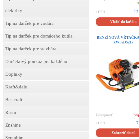
7
elektriky
12
s DPH
Vložiť do košíka
Tip na darček pre vodára
Tip na darček pre domáceho kutila
BENZÍNOVÁ VŔTAČKA 2
kW KD5217
Tip na darček pre stavbára
Darčekový poukaz pre každého
Doplnky
Kraft&dele
Bestcraft
Risen
Dostupnosť
vy
7
s DPH
Znshine
Zobraziť detail
Seraphim