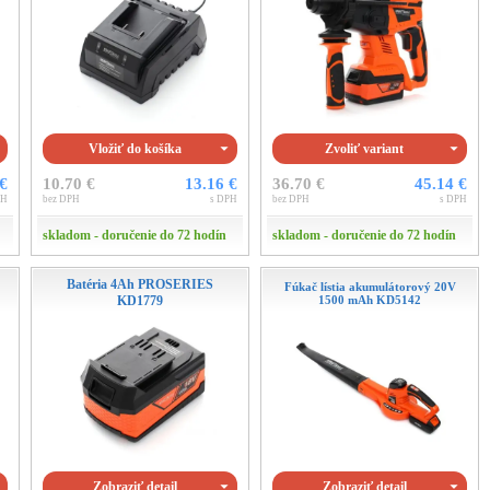
Vložiť do košíka
Zvoliť variant
 €
10.70 €
13.16 €
36.70 €
45.14 €
PH
bez DPH
s DPH
bez DPH
s DPH
skladom - doručenie do 72 hodín
skladom - doručenie do 72 hodín
Batéria 4Ah PROSERIES
Fúkač lístia akumulátorový 20V
KD1779
1500 mAh KD5142
Zobraziť detail
Zobraziť detail