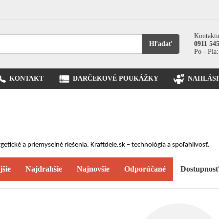
Kontaktu
Hľadať
0911 54
Po - Pia:
KONTAKT
DARČEKOVÉ POUKÁŽKY
NAHLÁSI
etické a priemyselné riešenia. Kraftdele.sk – technológia a spoľahlivosť.
jšie
Najdrahšie
Najnovšie
Odporúčané
Dostupnos