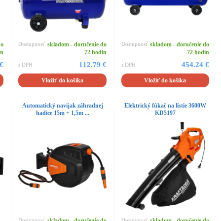
do
Dostupnosť
skladom - doručenie do
Dostupnosť
skladom - doručenie do
ín
72 hodín
72 hodín
 €
112.79 €
454.24 €
s DPH
s DPH
Vložiť do košíka
Vložiť do košíka
j
Automatický navijak záhradnej
Elektrický fúkač na lístie 3600W
hadice 15m + 1,5m ...
KD5197
Dostupnosť
skladom - doručenie do
Dostupnosť
skladom - doručenie do