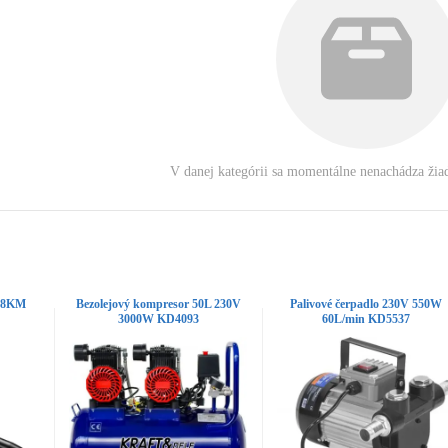
V danej kategórii sa momentálne nenachádza žia
2,8KM
Bezolejový kompresor 50L 230V
Palivové čerpadlo 230V 550W
3000W KD4093
60L/min KD5537