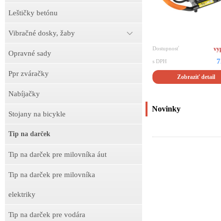
Leštičky betónu
Vibračné dosky, žaby
Dostupnosť
vy
Opravné sady
7
s DPH
Ppr zváračky
Zobraziť detail
Nabíjačky
Novinky
Stojany na bicykle
Tip na darček
Tip na darček pre milovníka áut
Tip na darček pre milovníka
elektriky
Tip na darček pre vodára