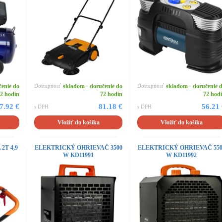
čenie do
Dostupnosť
skladom - doručenie do
Dostupnosť
skladom - doručenie 
2 hodín
72 hodín
72 hod
7.92 €
81.18 €
56.21
s DPH
s DPH
Vložiť do košíka
Vložiť do košíka
T 4,9
ELEKTRICKÝ OHRIEVAČ 3500
ELEKTRICKÝ OHRIEVAČ 550
W KD11991
W KD11992