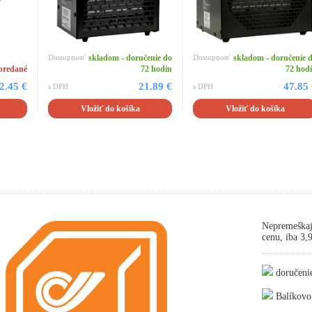
Dostupnosť
skladom - doručenie do
Dostupnosť
skladom - doručenie 
predané
72 hodín
72 hod
2.45 €
21.89 €
47.85
s DPH
s DPH
Vložiť do košíka
Vložiť do košíka
Nepremeškaj
cenu, iba 3
doručeni
Balíkovo