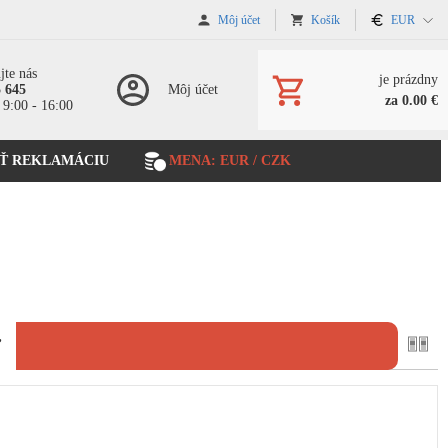
Môj účet
Košík
EUR
jte nás
je prázdny
5 645
Môj účet
za 0.00 €
 9:00 - 16:00
Ť REKLAMÁCIU
MENA: EUR / CZK
ť