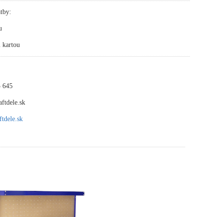
tby:
u
 kartou
 645
ftdele.sk
tdele.sk