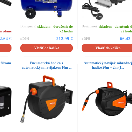
Dostupnosť
skladom - doručenie do
Dostupnosť
skladom - doručenie 
predané
72 hodín
72 hod
2.64 €
212.99 €
66.42
s DPH
s DPH
Vložiť do košíka
Vložiť do košíka
filtrom
Pneumatická hadica s
Automatický navijak záhradne
automatickým navijákom 10m ...
hadice 20m + 2m (1...