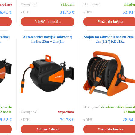
predané
Dostupnosť
skladom
Dostupnosť
sklad
6.41 €
31.73 €
53.01
s DPH
s DPH
Vložiť do košíka
Vložiť do košíka
radnej
Automatický navijak záhradnej
Stojan na záhradnú hadicu 20m
.
hadice 25m + 2m (1...
2m (1/2'') KD215...
čenie do
Dostupnosť
skladom - doručenie 
2 hodín
Dostupnosť
vypredané
72 hod
9.52 €
70.73 €
28.54
s DPH
s DPH
Zobraziť detail
Vložiť do košíka