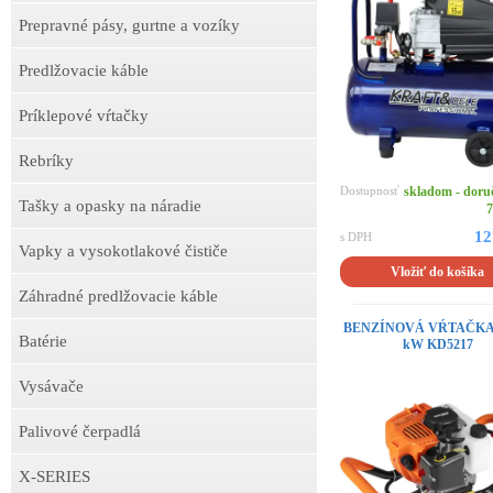
Prepravné pásy, gurtne a vozíky
Predlžovacie káble
Príklepové vŕtačky
Rebríky
Dostupnosť
skladom - doru
Tašky a opasky na náradie
7
12
s DPH
Vapky a vysokotlakové čističe
Vložiť do košíka
Záhradné predlžovacie káble
BENZÍNOVÁ VŔTAČKA 2
Batérie
kW KD5217
Vysávače
Palivové čerpadlá
X-SERIES