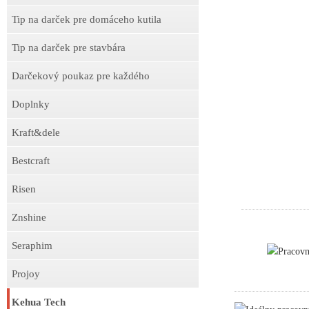
Tip na darček pre domáceho kutila
Tip na darček pre stavbára
Darčekový poukaz pre každého
Doplnky
Kraft&dele
Bestcraft
Risen
Znshine
Seraphim
Pracov
Projoy
Kehua Tech