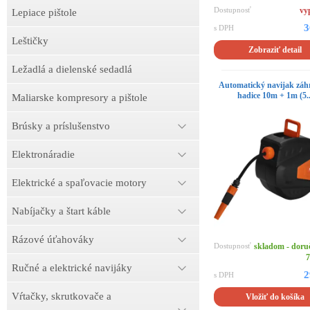
Dostupnosť
vy
Lepiace pištole
3
s DPH
Leštičky
Zobraziť detail
Ležadlá a dielenské sedadlá
Automatický navijak záh
hadice 10m + 1m (5..
Maliarske kompresory a pištole
Brúsky a príslušenstvo
Elektronáradie
Elektrické a spaľovacie motory
Nabíjačky a štart káble
Rázové úťahováky
Dostupnosť
skladom - doru
7
Ručné a elektrické navijáky
2
s DPH
Vŕtačky, skrutkovače a
Vložiť do košíka