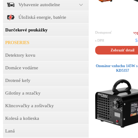
Vybavenie autodielne
Úložiská energie, batérie
Darčekové poukážky
Dostupnosť
vy
5
s DPH
PROSERIES
Zobraziť detail
Detektory kovu
Ozonátor vzduchu 145W s 
Domáce vodárne
KD5357
Drotené kefy
Gilotíny a rezačky
Klincovačky a zošivačky
Kolesá a kolieska
Laná