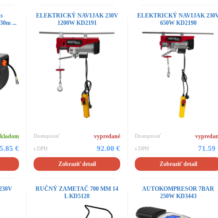
 s
ELEKTRICKÝ NAVIJAK 230V
ELEKTRICKÝ NAVIJAK 230
30m ...
1200W KD2191
650W KD2190
skladom
Dostupnosť
vypredané
Dostupnosť
vypreda
5.85 €
92.00 €
71.59
s DPH
s DPH
Zobraziť detail
Zobraziť detail
 230V
RUČNÝ ZAMETAČ 700 MM 14
AUTOKOMPRESOR 7BAR
L KD5128
250W KD3443