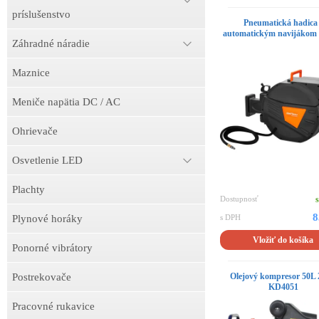
príslušenstvo
Pneumatická hadica
automatickým navijákom 
Záhradné náradie
Maznice
Meniče napätia DC / AC
Ohrievače
Osvetlenie LED
Plachty
Dostupnosť
8
Plynové horáky
s DPH
Vložiť do košíka
Ponorné vibrátory
Postrekovače
Olejový kompresor 50L
KD4051
Pracovné rukavice