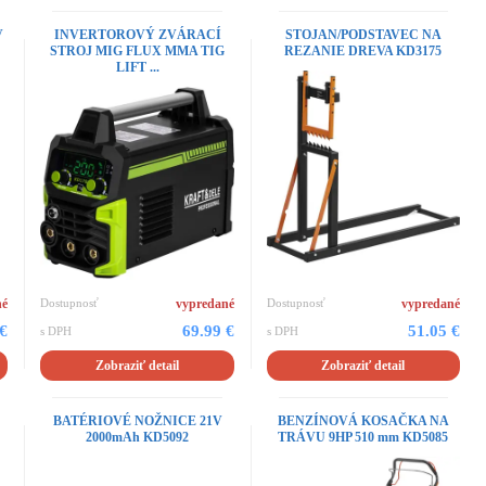
V
INVERTOROVÝ ZVÁRACÍ
STOJAN/PODSTAVEC NA
STROJ MIG FLUX MMA TIG
REZANIE DREVA KD3175
LIFT ...
né
Dostupnosť
vypredané
Dostupnosť
vypredané
 €
69.99 €
51.05 €
s DPH
s DPH
Zobraziť detail
Zobraziť detail
BATÉRIOVÉ NOŽNICE 21V
BENZÍNOVÁ KOSAČKA NA
2000mAh KD5092
TRÁVU 9HP 510 mm KD5085