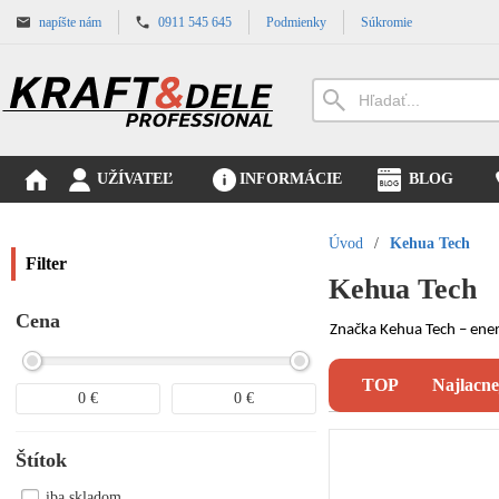
napíšte nám
0911 545 645
Podmienky
Súkromie
UŽÍVATEĽ
INFORMÁCIE
BLOG
Úvod
/
Kehua Tech
Filter
Kehua Tech
Cena
Značka Kehua Tech – energ
TOP
Najlacne
0
€
0
€
Štítok
iba skladom