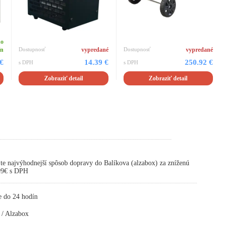
do
ín
Dostupnosť
vypredané
Dostupnosť
vypredané
 €
14.39 €
250.92 €
s DPH
s DPH
Zobraziť detail
Zobraziť detail
te najvýhodnejší spôsob dopravy do Balíkova (alzabox) za zníženú
,99€ s DPH
e do 24 hodín
 / Alzabox