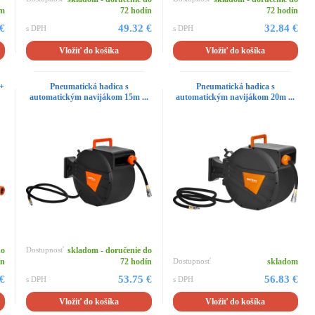
om
72 hodín
72 hodín
 €
49.32 €
32.84 €
s DPH
s DPH
Vložiť do košíka
Vložiť do košíka
 +
Pneumatická hadica s
Pneumatická hadica s
automatickým navijákom 15m ...
automatickým navijákom 20m ...
do
Dostupnosť
skladom - doručenie do
ín
72 hodín
Dostupnosť
skladom
 €
53.75 €
56.83 €
s DPH
s DPH
Vložiť do košíka
Vložiť do košíka