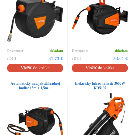
Dostupnosť
skladom
Dostupnosť
skladom
31.73 €
53.01 €
s DPH
s DPH
Vložiť do košíka
Vložiť do košíka
Automatický navijak záhradnej
Elektrický fúkač na lístie 3600W
hadice 15m + 1,5m ...
KD5197