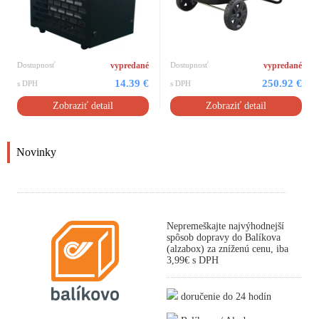
Dostupnosť
vypredané
Dostupnosť
vypredané
14.39 €
250.92 €
s DPH
s DPH
Zobraziť detail
Zobraziť detail
Novinky
Nepremeškajte najvýhodnejší
spôsob dopravy do Balíkova
(alzabox) za zníženú cenu, iba
3,99€ s DPH
doručenie do 24 hodín