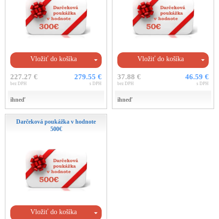
Vložiť do košíka
Vložiť do košíka
227.27 €
279.55 €
37.88 €
46.59 €
bez DPH
s DPH
bez DPH
s DPH
ihneď
ihneď
Darčeková poukážka v hodnote
500€
Vložiť do košíka