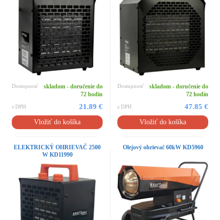
Dostupnosť
skladom - doručenie do
Dostupnosť
skladom - doručenie do
72 hodín
72 hodín
21.89 €
47.85 €
s DPH
s DPH
Vložiť do košíka
Vložiť do košíka
ELEKTRICKÝ OHRIEVAČ 2500
Olejový ohrievač 60kW KD5960
W KD11990