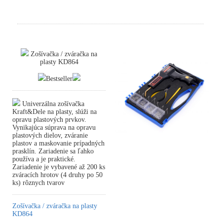
Zošívačka / zváračka na
plasty KD864
Bestseller
Univerzálna zošívačka
Kraft&Dele na plasty, slúži na
opravu plastových prvkov.
Vynikajúca súprava na opravu
plastových dielov, zváranie
plastov a maskovanie prípadných
prasklín. Zariadenie sa ľahko
používa a je praktické.
Zariadenie je vybavené až 200 ks
zváracích hrotov (4 druhy po 50
ks) rôznych tvarov
Zošívačka / zváračka na plasty
KD864