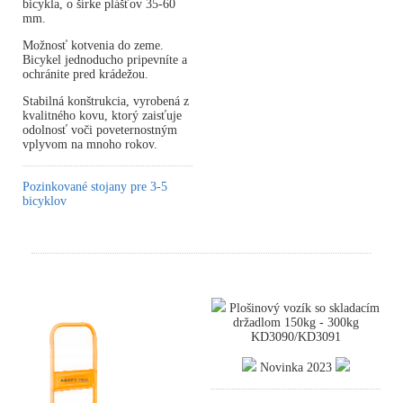
bicykla, o šírke plášťov 35-60
mm.
Možnosť kotvenia do zeme.
Bicykel jednoducho pripevníte a
ochránite pred krádežou.
Stabilná konštrukcia, vyrobená z
kvalitného kovu, ktorý zaisťuje
odolnosť voči poveternostným
vplyvom na mnoho rokov.
Pozinkované stojany pre 3-5
bicyklov
Plošinový vozík so skladacím
držadlom 150kg - 300kg
KD3090/KD3091
Novinka 2023