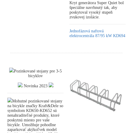
Kryt generátora Super Quiet bol
špeciálne navrhnutý tak, aby
poskytoval vysoký stupeň
zvukovej izolácie.
Jednofázová naftová
elektrocentrála 87/95 kW KD694
Pozinkované stojany pre 3-5
bicyklov
Novinka 2023
Mohutné pozinkované stojany
na bicykle značky Kraft&Dele so
symbolom KD650-KD652 sú
nenahraditeľné produkty, ktoré
poskytnú miesto pre vaše
bicykle. Umožňuje pohodlne
zaparkovať akýkoľvek model