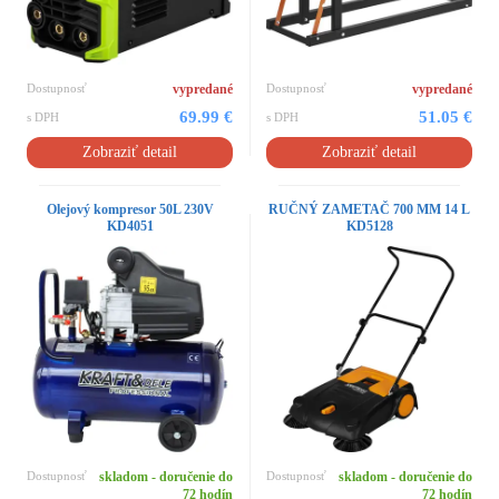
Dostupnosť
vypredané
Dostupnosť
vypredané
69.99 €
51.05 €
s DPH
s DPH
Zobraziť detail
Zobraziť detail
Olejový kompresor 50L 230V
RUČNÝ ZAMETAČ 700 MM 14 L
KD4051
KD5128
Dostupnosť
skladom - doručenie do
Dostupnosť
skladom - doručenie do
72 hodín
72 hodín