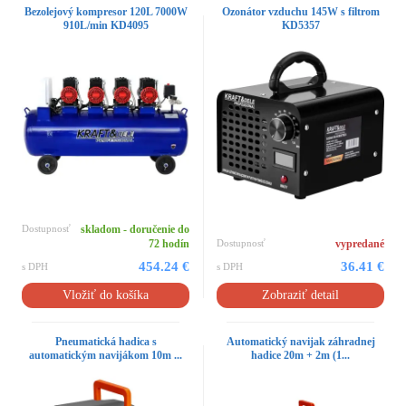
Bezolejový kompresor 120L 7000W
Ozonátor vzduchu 145W s filtrom
910L/min KD4095
KD5357
Dostupnosť
skladom - doručenie do
72 hodín
Dostupnosť
vypredané
454.24 €
36.41 €
s DPH
s DPH
Vložiť do košíka
Zobraziť detail
Pneumatická hadica s
Automatický navijak záhradnej
automatickým navijákom 10m ...
hadice 20m + 2m (1...