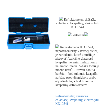
Refraktometer, skúšačka
chladiacej kvapaliny, elektrolytu
KD10541
Bestseller
Refraktometer KD10541,
nepostrádateľný v každej dielni,
je zariadenie, ktoré umožňuje
zisťovať fyzikálne vlastnosti
kvapalín meraním indexu lomu
na hranici médií. Vďaka tomu je
možné určiť: - úroveň nabitia
batérie, - bod tuhnutia kvapalín
na báze propylénglykolu alebo
etylalkoholu, - bod tuhnutia
kvapaliny ostrekovačov.
Refraktometer, skúšačka
chladiacej kvapaliny, elektrolytu
KD10541