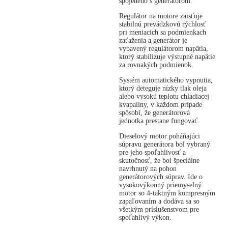
spojeného s generátorom.
Regulátor na motore zaisťuje
stabilnú prevádzkovú rýchlosť
pri meniacich sa podmienkach
zaťaženia a generátor je
vybavený regulátorom napätia,
ktorý stabilizuje výstupné napätie
za rovnakých podmienok.
Systém automatického vypnutia,
ktorý deteguje nízky tlak oleja
alebo vysokú teplotu chladiacej
kvapaliny, v každom prípade
spôsobí, že generátorová
jednotka prestane fungovať.
Dieselový motor poháňajúci
súpravu generátora bol vybraný
pre jeho spoľahlivosť a
skutočnosť, že bol špeciálne
navrhnutý na pohon
generátorových súprav. Ide o
vysokovýkonný priemyselný
motor so 4-taktným kompresným
zapaľovaním a dodáva sa so
všetkým príslušenstvom pre
spoľahlivý výkon.