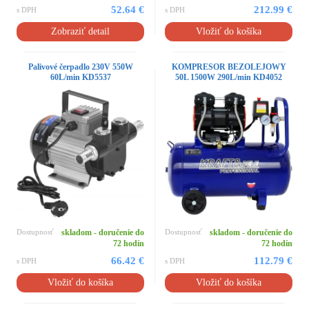
52.64 €
212.99 €
s DPH
s DPH
Zobraziť detail
Vložiť do košíka
Palivové čerpadlo 230V 550W
KOMPRESOR BEZOLEJOWY
60L/min KD5537
50L 1500W 290L/min KD4052
Dostupnosť
skladom - doručenie do
Dostupnosť
skladom - doručenie do
72 hodín
72 hodín
66.42 €
112.79 €
s DPH
s DPH
Vložiť do košíka
Vložiť do košíka