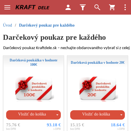
Úvod
/
Darčekový poukaz pre každého
Darčekový poukaz pre každého
Darčekový poukaz Kraftdele.sk – nechajte obdarovaného vybrať si z celej
Darčeková poukážka v hodnote
Darčeková poukážka v hodnote 20€
100€
Vložiť do košíka
Vložiť do košíka
75.76 €
93.18 €
15.15 €
18.64 €
bez DPH
s DPH
bez DPH
s DPH