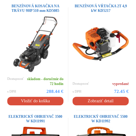
BENZÍNOVÁ KOSAČKA NA
BENZÍNOVÁ VŔTAČKA 2T 4,9
TRÁVU 9HP 510 mm KD5085
kW KD5217
Dostupnosť
skladom - doručenie do
72 hodín
Dostupnosť
vypredané
288.44 €
72.45 €
s DPH
s DPH
Vložiť do košíka
Zobraziť detail
ELEKTRICKÝ OHRIEVAČ 3500
ELEKTRICKÝ OHRIEVAČ 5500
W KD11991
W KD11992