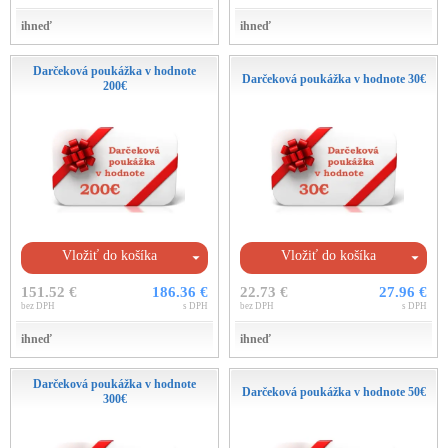
ihneď
ihneď
Darčeková poukážka v hodnote
Darčeková poukážka v hodnote 30€
200€
Vložiť do košíka
Vložiť do košíka
151.52 €
186.36 €
22.73 €
27.96 €
bez DPH
s DPH
bez DPH
s DPH
ihneď
ihneď
Darčeková poukážka v hodnote
Darčeková poukážka v hodnote 50€
300€