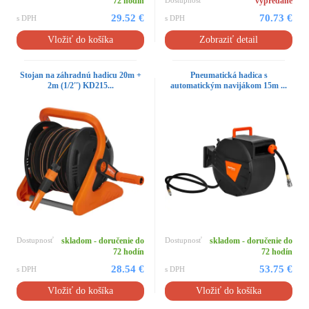
72 hodín
Dostupnosť
vypredané
29.52 €
70.73 €
s DPH
s DPH
Vložiť do košíka
Zobraziť detail
Stojan na záhradnú hadicu 20m +
Pneumatická hadica s
2m (1/2'') KD215...
automatickým navijákom 15m ...
Dostupnosť
skladom - doručenie do
Dostupnosť
skladom - doručenie do
72 hodín
72 hodín
28.54 €
53.75 €
s DPH
s DPH
Vložiť do košíka
Vložiť do košíka