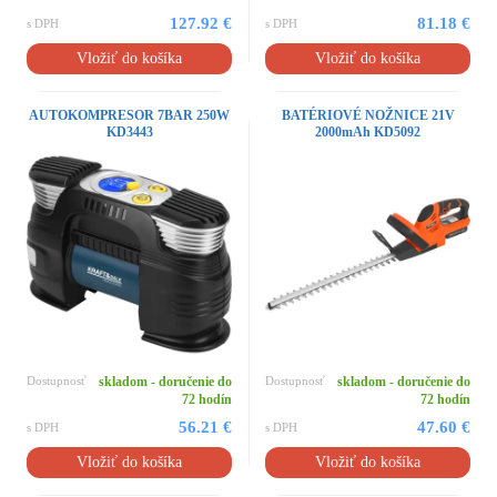
127.92 €
81.18 €
s DPH
s DPH
Vložiť do košíka
Vložiť do košíka
AUTOKOMPRESOR 7BAR 250W
BATÉRIOVÉ NOŽNICE 21V
KD3443
2000mAh KD5092
Dostupnosť
skladom - doručenie do
Dostupnosť
skladom - doručenie do
72 hodín
72 hodín
56.21 €
47.60 €
s DPH
s DPH
Vložiť do košíka
Vložiť do košíka