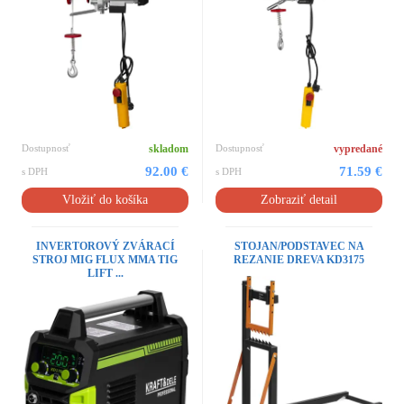
Dostupnosť
skladom
Dostupnosť
vypredané
92.00 €
71.59 €
s DPH
s DPH
Vložiť do košíka
Zobraziť detail
INVERTOROVÝ ZVÁRACÍ
STOJAN/PODSTAVEC NA
STROJ MIG FLUX MMA TIG
REZANIE DREVA KD3175
LIFT ...