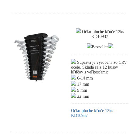
Očko-ploché kľúče 12ks
KD10937
Bestseller
Súprava je vyrobená zo CRV
ocele. Skladá sa z 12 kusov
kľúčov s veľkosťami:
6-14 mm
17 mm
9 mm
22 mm
Očko-ploché kľúče 12ks
KD10937