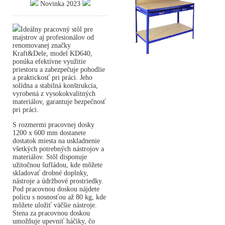
Novinka 2023
Ideálny pracovný stôl pre
majstrov aj profesionálov od
renomovanej značky
Kraft&Dele, model KD640,
ponúka efektívne využitie
priestoru a zabezpečuje pohodlie
a praktickosť pri práci. Jeho
solídna a stabilná konštrukcia,
vyrobená z vysokokvalitných
materiálov, garantuje bezpečnosť
pri práci.
S rozmermi pracovnej dosky
1200 x 600 mm dostanete
dostatok miesta na uskladnenie
všetkých potrebných nástrojov a
materiálov. Stôl disponuje
užitočnou šufládou, kde môžete
skladovať drobné doplnky,
nástroje a údržbové prostriedky.
Pod pracovnou doskou nájdete
policu s nosnosťou až 80 kg, kde
môžete uložiť väčšie nástroje.
Stena za pracovnou doskou
umožňuje upevniť háčiky, čo