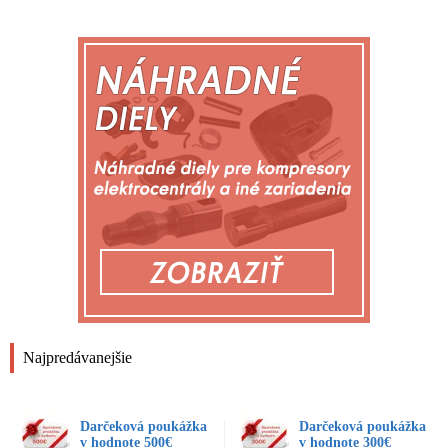
Najpredávanejšie
Darčeková poukážka
Darčeková poukážka
v hodnote 500€
v hodnote 300€