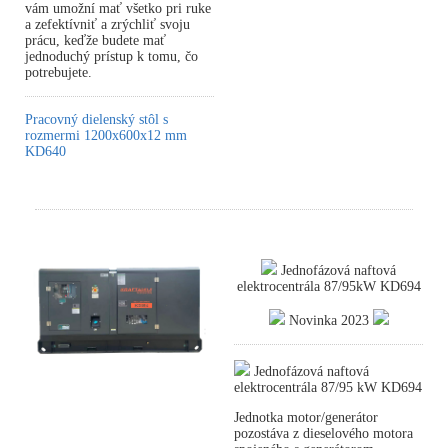
vám umožní mať všetko pri ruke
a zefektívniť a zrýchliť svoju
prácu, keďže budete mať
jednoduchý prístup k tomu, čo
potrebujete.
Pracovný dielenský stôl s
rozmermi 1200x600x12 mm
KD640
Jednofázová naftová
elektrocentrála 87/95kW KD694
Novinka 2023
Jednofázová naftová
elektrocentrála 87/95 kW KD694
Jednotka motor/generátor
pozostáva z dieselového motora