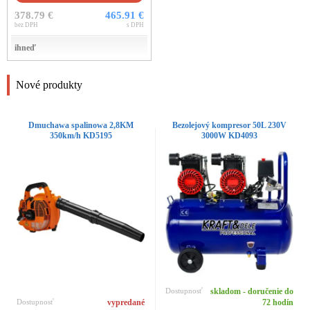
378.79 €
465.91 €
bez DPH
s DPH
ihneď
Nové produkty
Dmuchawa spalinowa 2,8KM
Bezolejový kompresor 50L 230V
350km/h KD5195
3000W KD4093
Dostupnosť
skladom - doručenie do
Dostupnosť
vypredané
72 hodín