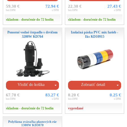
59.30 €
72.94 €
22.30 €
27.43 €
bez DPH
s DPH
bez DPH
s DPH
skladom - doručenie do 72 hodín
skladom - doručenie do 72 hodín
Ponorné vodné čerpadlo s drvičom
Izolačná páska PVC mix farieb -
3200W KD764
1ks KD10915
Vložiť do košíka
Zobraziť detail
67.70 €
83.27 €
0.20 €
0.25 €
bez DPH
s DPH
bez DPH
s DPH
skladom - doručenie do 72 hodín
vypredané
Polyfúzna zváračka plastových rúr
1300W KD3070