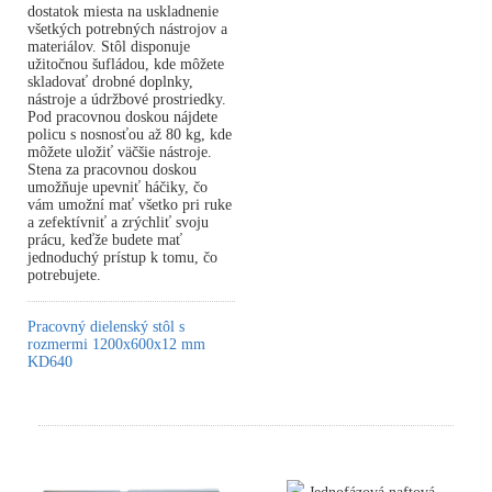
dostatok miesta na uskladnenie
všetkých potrebných nástrojov a
materiálov. Stôl disponuje
užitočnou šufládou, kde môžete
skladovať drobné doplnky,
nástroje a údržbové prostriedky.
Pod pracovnou doskou nájdete
policu s nosnosťou až 80 kg, kde
môžete uložiť väčšie nástroje.
Stena za pracovnou doskou
umožňuje upevniť háčiky, čo
vám umožní mať všetko pri ruke
a zefektívniť a zrýchliť svoju
prácu, keďže budete mať
jednoduchý prístup k tomu, čo
potrebujete.
Pracovný dielenský stôl s
rozmermi 1200x600x12 mm
KD640