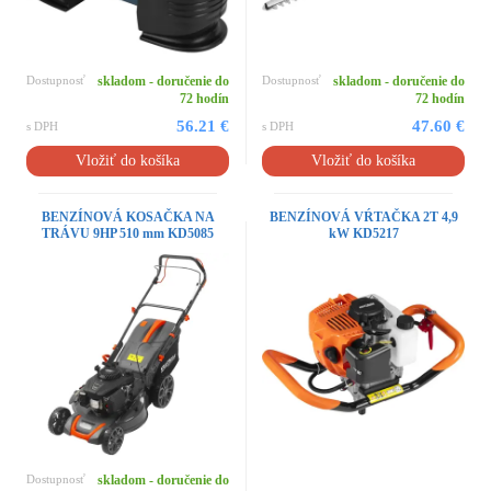
Dostupnosť
skladom - doručenie do
Dostupnosť
skladom - doručenie do
72 hodín
72 hodín
56.21 €
47.60 €
s DPH
s DPH
Vložiť do košíka
Vložiť do košíka
BENZÍNOVÁ KOSAČKA NA
BENZÍNOVÁ VŔTAČKA 2T 4,9
TRÁVU 9HP 510 mm KD5085
kW KD5217
Dostupnosť
skladom - doručenie do