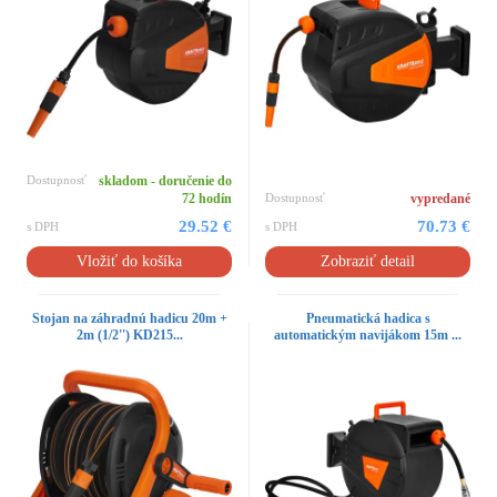
Dostupnosť
skladom - doručenie do
72 hodín
Dostupnosť
vypredané
29.52 €
70.73 €
s DPH
s DPH
Vložiť do košíka
Zobraziť detail
Stojan na záhradnú hadicu 20m +
Pneumatická hadica s
2m (1/2'') KD215...
automatickým navijákom 15m ...