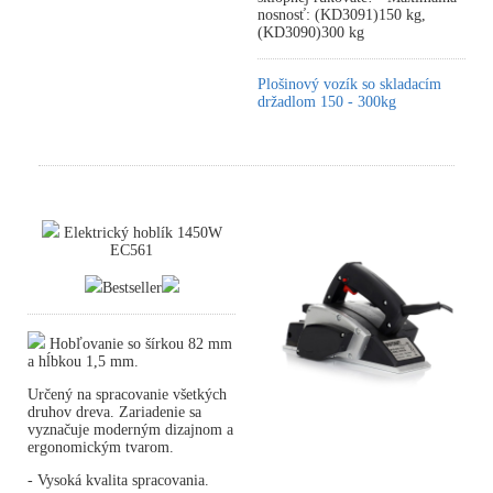
nosnosť: (KD3091)150 kg,
(KD3090)300 kg
Plošinový vozík so skladacím
držadlom 150 - 300kg
Elektrický hoblík 1450W
EC561
Bestseller
Hobľovanie so šírkou 82 mm
a hĺbkou 1,5 mm.
Určený na spracovanie všetkých
druhov dreva. Zariadenie sa
vyznačuje moderným dizajnom a
ergonomickým tvarom.
- Vysoká kvalita spracovania.