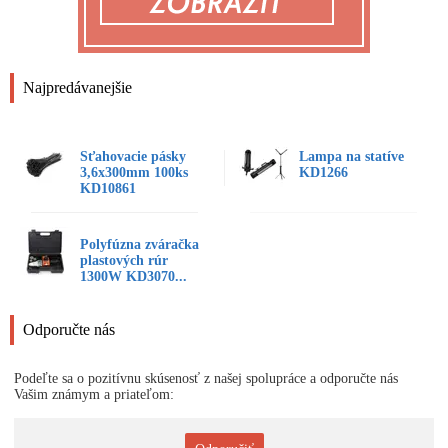
Najpredávanejšie
Sťahovacie pásky
Lampa na statíve
3,6x300mm 100ks
KD1266
KD10861
Polyfúzna zváračka
plastových rúr
1300W KD3070...
Odporučte nás
Podeľte sa o pozitívnu skúsenosť z našej spolupráce a odporučte nás
Vašim známym a priateľom: