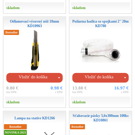
skladom
skladom
Odlamovací výsuvný nôž 18mm
Požiarna hadica so spojkami 2'' 20m
KD10963
KD780
Bestseller
Vložiť do košíka
Vložiť do košíka
0.80 €
0.98 €
13.80 €
16.97 €
bez DPH
s DPH
bez DPH
s DPH
skladom
skladom
Sťahovacie pásky 3,6x300mm 100ks
Lampa na statíve KD1266
KD10861
Bestseller
Bestseller
NOVINKA 2023