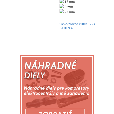
17 mm
9 mm
22 mm
Očko-ploché kľúče 12ks
KD10937