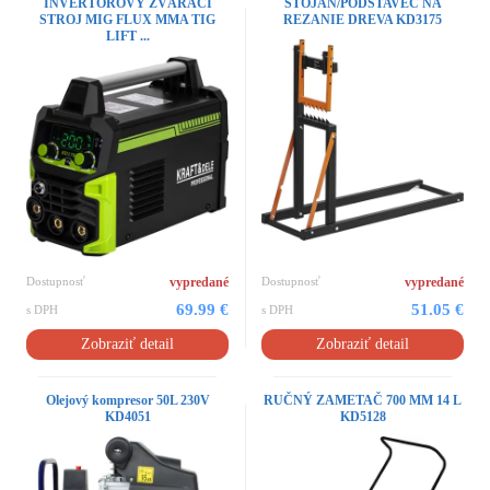
INVERTOROVÝ ZVÁRACÍ
STOJAN/PODSTAVEC NA
STROJ MIG FLUX MMA TIG
REZANIE DREVA KD3175
LIFT ...
Dostupnosť
vypredané
Dostupnosť
vypredané
69.99 €
51.05 €
s DPH
s DPH
Zobraziť detail
Zobraziť detail
Olejový kompresor 50L 230V
RUČNÝ ZAMETAČ 700 MM 14 L
KD4051
KD5128