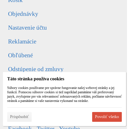
Košík
Objednávky
Nastavenie účtu
Reklamácie
Obľúbené
Odstúpenie od zmluvy
Táto stránka používa cookies
Kontakty
Súbory cookies používame pre správne fungovanie našej webovej stránky a jej
funkcií. Pomocou súborov cookies si tiež napríklad pamätáme váš preferovaný
jazyk, zvyšujeme pre vás relevantnosť zobrazovaných reklám, počítame návštevnosť
Kontaktujte nás
stránok a pamätáme si vaše nastavenia vykonané na stránke.
Tel.: 0911 545 645
Po - Pia: 9:00 - 16:00
Prispôsobiť
Povoliť všetko
Facebook - Twitter - Youtube