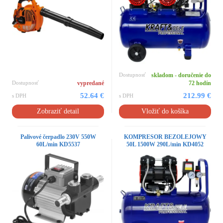
Dostupnosť
skladom - doručenie do
Dostupnosť
vypredané
72 hodín
52.64 €
212.99 €
s DPH
s DPH
Zobraziť detail
Vložiť do košíka
Palivové čerpadlo 230V 550W
KOMPRESOR BEZOLEJOWY
60L/min KD5537
50L 1500W 290L/min KD4052