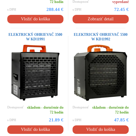
72 hodín
Dostupnosť
vypredané
288.44 €
72.45 €
s DPH
s DPH
Vložiť do košíka
Zobraziť detail
ELEKTRICKÝ OHRIEVAČ 3500
ELEKTRICKÝ OHRIEVAČ 5500
W KD11991
W KD11992
Dostupnosť
skladom - doručenie do
Dostupnosť
skladom - doručenie do
72 hodín
72 hodín
21.89 €
47.85 €
s DPH
s DPH
Vložiť do košíka
Vložiť do košíka