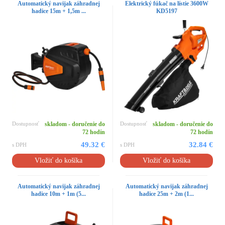
Automatický navijak záhradnej
Elektrický fúkač na lístie 3600W
hadice 15m + 1,5m ...
KD5197
Dostupnosť
skladom - doručenie do
Dostupnosť
skladom - doručenie do
72 hodín
72 hodín
49.32 €
32.84 €
s DPH
s DPH
Vložiť do košíka
Vložiť do košíka
Automatický navijak záhradnej
Automatický navijak záhradnej
hadice 10m + 1m (5...
hadice 25m + 2m (1...