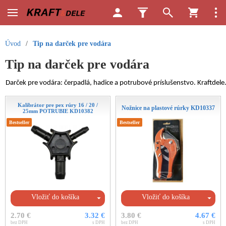
Úvod
/
Tip na darček pre vodára
Tip na darček pre vodára
Darček pre vodára: čerpadlá, hadice a potrubové príslušenstvo. Kraftdele
Kalibrátor pre pex rúry 16 / 20 /
Nožnice na plastové rúrky KD10337
25mm POTRUBIE KD10382
Bestseller
Bestseller
Vložiť do košíka
Vložiť do košíka
2.70 €
3.32 €
3.80 €
4.67 €
bez DPH
s DPH
bez DPH
s DPH