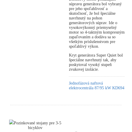
súpravu generátora bol vybraný
pre jeho spoľahlivosť a
skutočnosť, že bol špeciálne
navrhnutý na pohon
generátorových súprav. Ide o
vysokovýkonný priemyselný
motor so 4-taktným kompresným
zapaľovaním a dodáva sa so
všetkým príslušenstvom pre
spoľahlivý výkon.
Kryt generátora Super Quiet bol
špeciálne navrhnutý tak, aby
poskytoval vysoký stupeň
zvukovej izolácie.
Jednofázová naftová
elektrocentrála 87/95 kW KD694
Pozinkované stojany pre 3-5
bicyklov