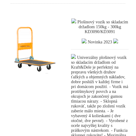
Plošinový vozík so skladacím
držadlom 150kg - 300kg
KD3090/KD3091
Novinka 2023
Univerzálny plošinový vozík
so skladacím držadlom od
Kraft&Dele je perfektný na
prepravu všetkých druhov
ťažkých a objemných nákladov,
dobre poslúži v každej firme i
pri domácom použití. - Vozík má
protišmykový povrch a na
okrajoch je zakončený gumou
tlmiacou nárazy. - Sklopná
rukoväť, takže po zložení vozík
zaberie málo miesta. - Je
vybavený 4 kolieskami ( dve
otočné, dve pevné). - Vyrobené z
ocele najvyššej kvality s
práškovým nástrekom. - Funkcia
sklopnej rukoväte! - Maximálna