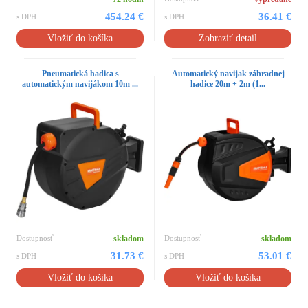
454.24 €
36.41 €
s DPH
s DPH
Vložiť do košíka
Zobraziť detail
Pneumatická hadica s
Automatický navijak záhradnej
automatickým navijákom 10m ...
hadice 20m + 2m (1...
Dostupnosť
skladom
Dostupnosť
skladom
31.73 €
53.01 €
s DPH
s DPH
Vložiť do košíka
Vložiť do košíka