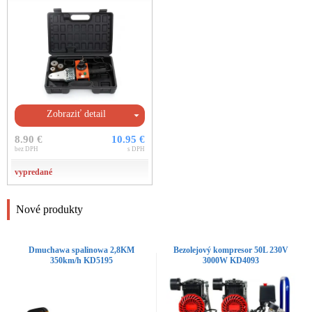
Zobraziť detail
8.90 €
10.95 €
bez DPH
s DPH
vypredané
Nové produkty
Dmuchawa spalinowa 2,8KM
Bezolejový kompresor 50L 230V
350km/h KD5195
3000W KD4093