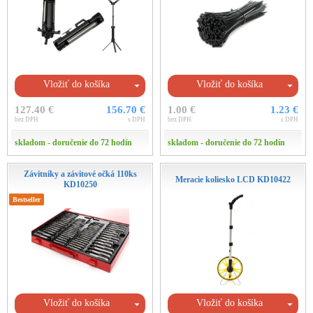
Vložiť do košíka
Vložiť do košíka
127.40 €
156.70 €
1.00 €
1.23 €
bez DPH
s DPH
bez DPH
s DPH
skladom - doručenie do 72 hodín
skladom - doručenie do 72 hodín
Závitníky a závitové očká 110ks
Meracie koliesko LCD KD10422
KD10250
Bestseller
Vložiť do košíka
Vložiť do košíka