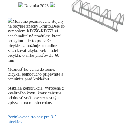
Novinka 2023
Mohutné pozinkované stojany
na bicykle značky Kraft&Dele so
symbolom KD650-KD652 sú
nenahraditeľné produkty, ktoré
poskytnú miesto pre vaše
bicykle. Umožňuje pohodlne
zaparkovať akýkoľvek model
bicykla, o šírke plášťov 35-60
mm.
Možnosť kotvenia do zeme.
Bicykel jednoducho pripevníte a
ochránite pred krádežou.
Stabilná konštrukcia, vyrobená z
kvalitného kovu, ktorý zaisťuje
odolnosť voči poveternostným
vplyvom na mnoho rokov.
Pozinkované stojany pre 3-5
bicyklov