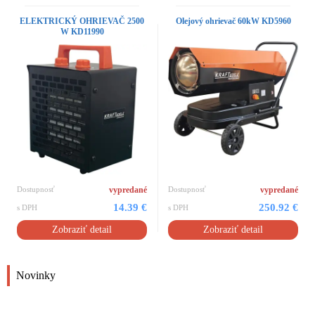
ELEKTRICKÝ OHRIEVAČ 2500
Olejový ohrievač 60kW KD5960
W KD11990
Dostupnosť
vypredané
Dostupnosť
vypredané
14.39 €
250.92 €
s DPH
s DPH
Zobraziť detail
Zobraziť detail
Novinky