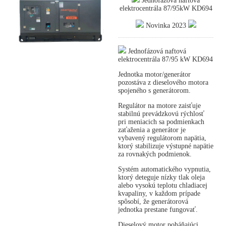
Jednofázová naftová
elektrocentrála 87/95kW KD694
Novinka 2023
Jednofázová naftová
elektrocentrála 87/95 kW KD694
Jednotka motor/generátor
pozostáva z dieselového motora
spojeného s generátorom.
Regulátor na motore zaisťuje
stabilnú prevádzkovú rýchlosť
pri meniacich sa podmienkach
zaťaženia a generátor je
vybavený regulátorom napätia,
ktorý stabilizuje výstupné napätie
za rovnakých podmienok.
Systém automatického vypnutia,
ktorý deteguje nízky tlak oleja
alebo vysokú teplotu chladiacej
kvapaliny, v každom prípade
spôsobí, že generátorová
jednotka prestane fungovať.
Dieselový motor poháňajúci