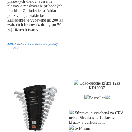
plastových dielov, zváranie
plastov a maskovanie prípadných
prasklín. Zariadenie sa ľahko
používa a je praktické.
Zariadenie je vybavené až 200 ks
zváracích hrotov (4 druhy po 50
ks) rôznych tvarov
Zošívačka / zváračka na plasty
KD864
Očko-ploché kľúče 12ks
KD10937
Bestseller
Súprava je vyrobená zo CRV
ocele. Skladá sa z 12 kusov
kľúčov s veľkosťami:
6-14 mm