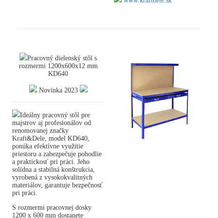
www.kraftdele.sk
Pracovný dielenský stôl s
rozmermi 1200x600x12 mm
KD640
Novinka 2023
Ideálny pracovný stôl pre
majstrov aj profesionálov od
renomovanej značky
Kraft&Dele, model KD640,
ponúka efektívne využitie
priestoru a zabezpečuje pohodlie
a praktickosť pri práci. Jeho
solídna a stabilná konštrukcia,
vyrobená z vysokokvalitných
materiálov, garantuje bezpečnosť
pri práci.
S rozmermi pracovnej dosky
1200 x 600 mm dostanete