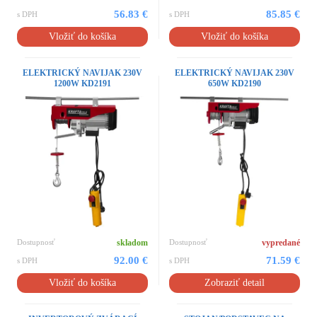
56.83 €
85.85 €
s DPH
s DPH
Vložiť do košíka
Vložiť do košíka
ELEKTRICKÝ NAVIJAK 230V
ELEKTRICKÝ NAVIJAK 230V
1200W KD2191
650W KD2190
Dostupnosť
skladom
Dostupnosť
vypredané
92.00 €
71.59 €
s DPH
s DPH
Vložiť do košíka
Zobraziť detail