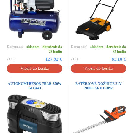
Dostupnosť
skladom - doručenie do
Dostupnosť
skladom - doručenie do
72 hodín
72 hodín
127.92 €
81.18 €
s DPH
s DPH
Vložiť do košíka
Vložiť do košíka
AUTOKOMPRESOR 7BAR 250W
BATÉRIOVÉ NOŽNICE 21V
KD3443
2000mAh KD5092