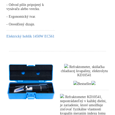
- Odvod pilín pripojený k
vysávaču alebo vrecku.
- Ergonomický tvar.
- Osvedčený dizajn.
Elektrický hoblík 1450W EC561
Refraktometer, skúšačka
chladiacej kvapaliny, elektrolytu
KD10541
Bestseller
Refraktometer KD10541,
nepostrádateľný v každej dielni,
je zariadenie, ktoré umožňuje
zisťovať fyzikálne vlastnosti
kvapalín meraním indexu lomu