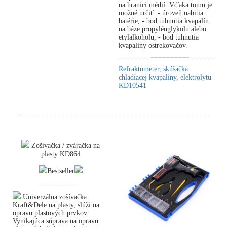
na hranici médií. Vďaka tomu je
možné určiť: - úroveň nabitia
batérie, - bod tuhnutia kvapalín
na báze propylénglykolu alebo
etylalkoholu, - bod tuhnutia
kvapaliny ostrekovačov.
Refraktometer, skúšačka
chladiacej kvapaliny, elektrolytu
KD10541
Zošívačka / zváračka na
plasty KD864
Bestseller
Univerzálna zošívačka
Kraft&Dele na plasty, slúži na
opravu plastových prvkov.
Vynikajúca súprava na opravu