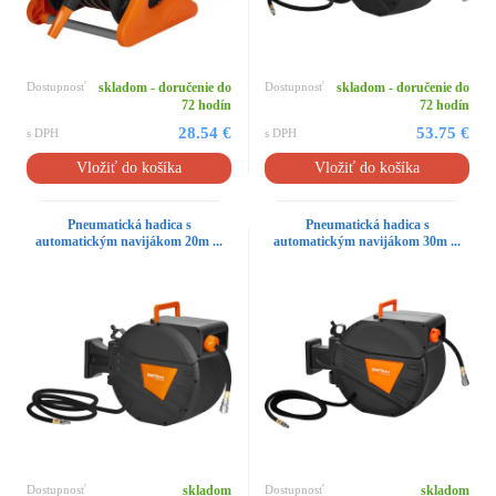
Dostupnosť
skladom - doručenie do
Dostupnosť
skladom - doručenie do
72 hodín
72 hodín
28.54 €
53.75 €
s DPH
s DPH
Vložiť do košíka
Vložiť do košíka
Pneumatická hadica s
Pneumatická hadica s
automatickým navijákom 20m ...
automatickým navijákom 30m ...
Dostupnosť
skladom
Dostupnosť
skladom