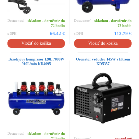
Dostupnosť
skladom - doručenie do
Dostupnosť
skladom - doručenie do
72 hodín
72 hodín
66.42 €
112.79 €
s DPH
s DPH
Vložiť do košíka
Vložiť do košíka
Bezolejový kompresor 120L 7000W
Ozonátor vzduchu 145W s filtrom
910L/min KD4095
KD5357
Dostupnosť
skladom - doručenie do
72 hodín
Dostupnosť
vypredané