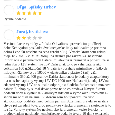
Oľga, Spišský Hrhov
OO
rýchle dodanie.
Juraj, bratislava
JS
Vacsinou lacne vyrobky z Polska.O kvalite sa presvedcim po dlhsej
dobe.Ked vydrzi poskladat dve kuchynske linky tak kvalita je pre mna
dobra.Lebo 50 nasobne na seba zarobi :-):-). Vrtacka ktoru som zakupil
nieje 18V ale 12V.!!!!!!!!!Maju na stranke pre zakaznika. nespravne
informacie o parametroch.Bateriu mi elektrikar premeral a potvrdil ze sa
jedna iba o 12V system,nie 18V.Dalsi znak toho je vaha baterie ako
celku,,iba 160 g.Skutočná 18 V batéria (obsahuje minimálne 5 ťažkých
lítiových článkov typu 18650 + elektroniku a plastové šasi) váži
minimálne 350 až 400 gramov.Dalsia skutocnost je dodany adapter,ktory
ma na sebe napisany vystup 12V DC 1000 mA.Na baterii je udaj 18V.na
adapteri vystup 12V co si tazko odporuje z hladiska funkcnosti a moznosti
nabitia.E -shop by si mal davat pozor na to co predava.Navyse Skratit
dodaciu dobu a vyhnut sa klamlivym udajom o vyrobkoch.Pracovnik e-
shopu mi odpisal na email v ktorom som ho upozornil na tieto
skutocnosti,v podstate hned behom par minut,za mam pravdu ze sa stala
chyba pri zaradeni tovaru do ponuky,ze vrtacku premerali a skutocne je to
iba 12 Voltovy system.No neviem ako ju premerali,kedze fyzicky ju
predpokladam na sklade nemaju(kedze dodanie trvalo 10 dni z externeho