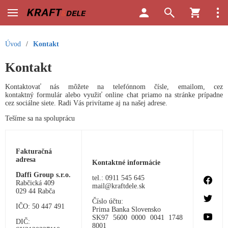
Úvod
/
Kontakt
Kontakt
Kontaktovať nás môžete na telefónnom čísle, emailom, cez
kontaktný formulár alebo využiť online chat priamo na stránke prípadne
cez sociálne siete. Radi Vás privítame aj na našej adrese.
Tešíme sa na spoluprácu
Fakturačná
adresa
Kontaktné informácie
Daffi Group s.r.o.
tel.: 0911 545 645
Rabčická 409
mail@kraftdele.sk
029 44 Rabča
Číslo účtu:
IČO: 50 447 491
Prima Banka Slovensko
SK97 5600 0000 0041 1748
DIČ:
8001