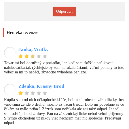
Odporučiť
Heureka recenzie
Janka, Vrútky
JP
Tovar mi bol doručený v poriadku, len keď som skúšala nafukovať
nafukovačku,tak rýchlejšie by som nafúkala ústami, veľmi pomaly to ide,
vôbec sa mi to nepáči, zbytočne vyhodené peniaze.
Zdenka, Krásny Brod
ZJ
Kúpila som od nich očkoploché kľúče, boli neobrobene , zlé odliatky, bez
varovania že ide o druhú, možno až tretiu triedu. Bolo mi povedané že čo
čakám za málo peňazí. Zázrak som nečakala ale ani taký odpad. Ihneď
som odstúpila od zmluvy. Pán na zákazníckej linke nebol velmi príjemný.
S týmto obchodom už nikdy viac nechcem mať nič spoločné. Predávajú
odpad.