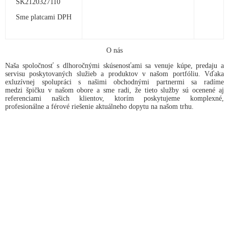
SK2120327110
Sme platcami DPH
O nás
Naša spoločnosť s dlhoročnými skúsenosťami sa venuje kúpe, predaju a
servisu poskytovaných služieb a produktov v našom portfóliu. Vďaka
exluzívnej spolupráci s našimi obchodnými partnermi sa radíme
medzi špičku v našom obore a sme radi, že tieto služby sú ocenené aj
referenciami našich klientov, ktorím poskytujeme komplexné,
profesionálne a férové riešenie aktuálneho dopytu na našom trhu.