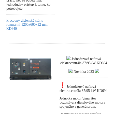
prácu, keďže budete mať
jednoduchý prístup k tomu, čo
potrebujete.
Pracovný dielenský stôl s
rozmermi 1200x600x12 mm
KD640
Jednofázová naftová
elektrocentrála 87/95kW KD694
Novinka 2023
Jednofázová naftová
elektrocentrála 87/95 kW KD694
Jednotka motor/generátor
pozostáva z dieselového motora
spojeného s generátorom.