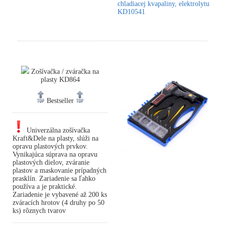
chladiacej kvapaliny, elektrolytu
KD10541
Zošívačka / zváračka na
plasty KD864
Bestseller
Univerzálna zošívačka
Kraft&Dele na plasty, slúži na
opravu plastových prvkov.
Vynikajúca súprava na opravu
plastových dielov, zváranie
plastov a maskovanie prípadných
prasklín. Zariadenie sa ľahko
používa a je praktické.
Zariadenie je vybavené až 200 ks
zváracích hrotov (4 druhy po 50
ks) rôznych tvarov