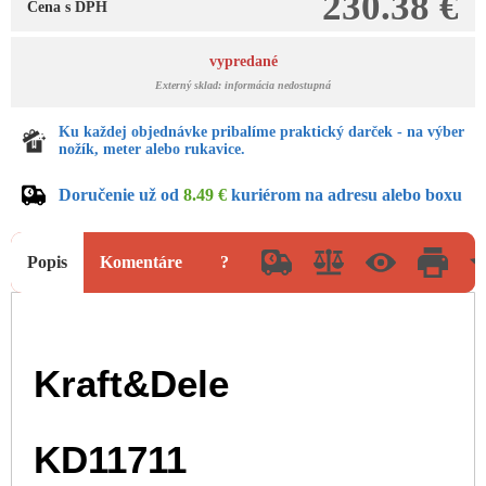
230.38 €
Cena s DPH
vypredané
Externý sklad: informácia nedostupná
Ku každej objednávke pribalíme praktický darček - na výber
nožík, meter alebo rukavice.
Doručenie už od
8.49 €
kuriérom na adresu alebo boxu
Popis
Komentáre
?
Kraft&Dele
KD11711