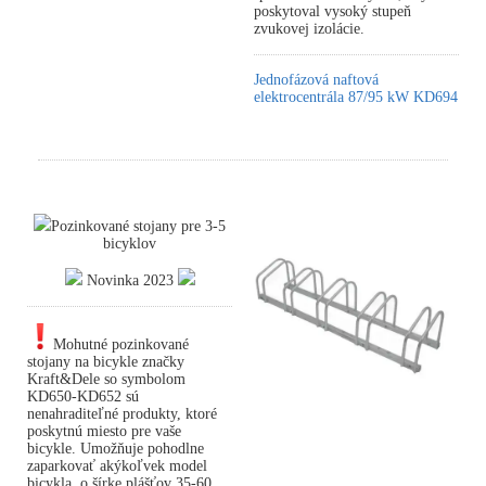
poskytoval vysoký stupeň
zvukovej izolácie.
Jednofázová naftová
elektrocentrála 87/95 kW KD694
Pozinkované stojany pre 3-5
bicyklov
Novinka 2023
Mohutné pozinkované
stojany na bicykle značky
Kraft&Dele so symbolom
KD650-KD652 sú
nenahraditeľné produkty, ktoré
poskytnú miesto pre vaše
bicykle. Umožňuje pohodlne
zaparkovať akýkoľvek model
bicykla, o šírke plášťov 35-60