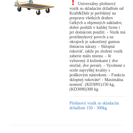
Univerzálny plošinový
vozík so skladacím držadlom od
Kraft&Dele je perfektný na
prepravu všetkých druhov
ťažkých a objemných nákladov,
dobre poslúži v každej firme i
pri domácom použití. - Vozík má
protišmykový povrch a na
okrajoch je zakončený gumou
tlmiacou nárazy. - Sklopná
rukoväť, takže po zložení vozík
zaberie málo miesta. - Je
vybavený 4 kolieskami ( dve
otočné, dve pevné). - Vyrobené z
ocele najvyššej kvality s
práškovým nástrekom. - Funkcia
sklopnej rukoväte! - Maximálna
nosnosť: (KD3091)150 kg,
(KD3090)300 kg
Plošinový vozík so skladacím
držadlom 150 - 300kg