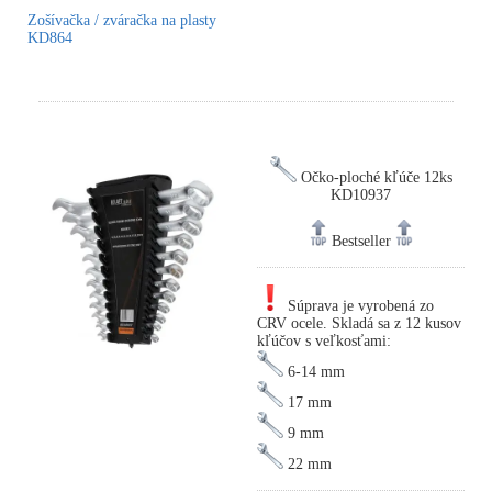
Zošívačka / zváračka na plasty
KD864
Očko-ploché kľúče 12ks
KD10937
Bestseller
Súprava je vyrobená zo
CRV ocele. Skladá sa z 12 kusov
kľúčov s veľkosťami:
6-14 mm
17 mm
9 mm
22 mm