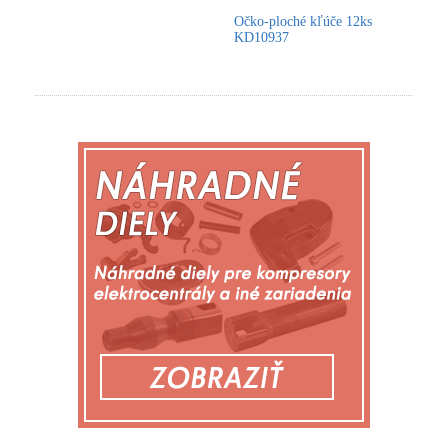
Očko-ploché kľúče 12ks
KD10937