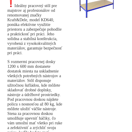
Ideálny pracovný stôl pre
majstrov aj profesionálov od
renomovanej značky
Kraft&Dele, model KD640,
ponúka efektívne využitie
priestoru a zabezpečuje pohodlie
a praktickosť pri práci. Jeho
solídna a stabilná konštrukcia,
vyrobená z vysokokvalitných
materiálov, garantuje bezpečnosť
pri práci.
S rozmermi pracovnej dosky
1200 x 600 mm dostanete
dostatok miesta na uskladnenie
všetkých potrebných nástrojov a
materiálov. Stôl disponuje
užitočnou šufládou, kde môžete
skladovať drobné doplnky,
nástroje a údržbové prostriedky.
Pod pracovnou doskou nájdete
policu s nosnosťou až 80 kg, kde
môžete uložiť väčšie nástroje.
Stena za pracovnou doskou
umožňuje upevniť háčiky, čo
vám umožní mať všetko pri ruke
a zefektívniť a zrýchliť svoju