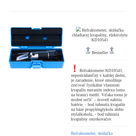
Refraktometer, skúšačka
chladiacej kvapaliny, elektrolytu
KD10541
Bestseller
Refraktometer KD10541,
nepostrádateľný v každej dielni,
je zariadenie, ktoré umožňuje
zisťovať fyzikálne vlastnosti
kvapalín meraním indexu lomu
na hranici médií. Vďaka tomu je
možné určiť: - úroveň nabitia
batérie, - bod tuhnutia kvapalín
na báze propylénglykolu alebo
etylalkoholu, - bod tuhnutia
kvapaliny ostrekovačov.
Refraktometer, skúšačka