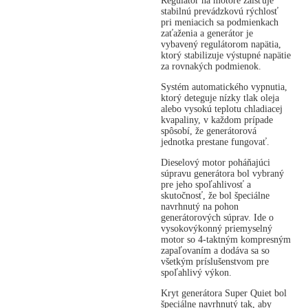
Regulátor na motore zaisťuje
stabilnú prevádzkovú rýchlosť
pri meniacich sa podmienkach
zaťaženia a generátor je
vybavený regulátorom napätia,
ktorý stabilizuje výstupné napätie
za rovnakých podmienok.
Systém automatického vypnutia,
ktorý deteguje nízky tlak oleja
alebo vysokú teplotu chladiacej
kvapaliny, v každom prípade
spôsobí, že generátorová
jednotka prestane fungovať.
Dieselový motor poháňajúci
súpravu generátora bol vybraný
pre jeho spoľahlivosť a
skutočnosť, že bol špeciálne
navrhnutý na pohon
generátorových súprav. Ide o
vysokovýkonný priemyselný
motor so 4-taktným kompresným
zapaľovaním a dodáva sa so
všetkým príslušenstvom pre
spoľahlivý výkon.
Kryt generátora Super Quiet bol
špeciálne navrhnutý tak, aby