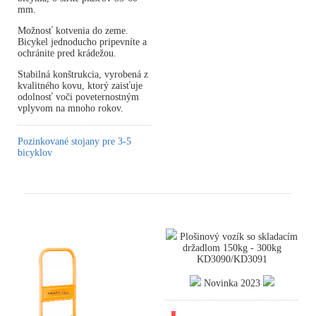
mm.
Možnosť kotvenia do zeme.
Bicykel jednoducho pripevníte a
ochránite pred krádežou.
Stabilná konštrukcia, vyrobená z
kvalitného kovu, ktorý zaisťuje
odolnosť voči poveternostným
vplyvom na mnoho rokov.
Pozinkované stojany pre 3-5
bicyklov
Plošinový vozík so skladacím
držadlom 150kg - 300kg
KD3090/KD3091
Novinka 2023