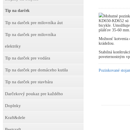
Tip na darček
Mohutné pozink
KD650-KD652 sú ne
Tip na darček pre milovníka áut
bicykle. Umožňuje
plášťov 35-60 mm
Tip na darček pre milovníka
Možnosť kotvenia d
krádežou.
elektriky
Stabilná konštrukc
poveternostným v
Tip na darček pre vodára
Tip na darček pre domáceho kutila
Pozinkované stojan
Tip na darček pre stavbára
Darčekový poukaz pre každého
Doplnky
Kraft&dele
Bestcraft