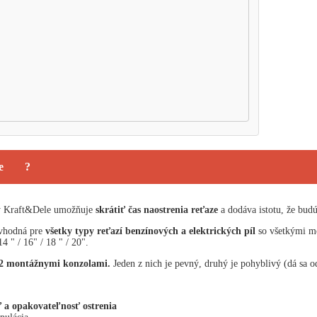
e
?
ky Kraft&Dele umožňuje
skrátiť čas naostrenia reťaze
a dodáva istotu, že bud
 vhodná pre
všetky typy reťazí benzínových a elektrických píl
so všetkými m
4 " / 16" / 18 " / 20".
2 montážnymi konzolami.
Jeden z nich je pevný, druhý je pohyblivý (dá sa od
 a opakovateľnosť ostrenia