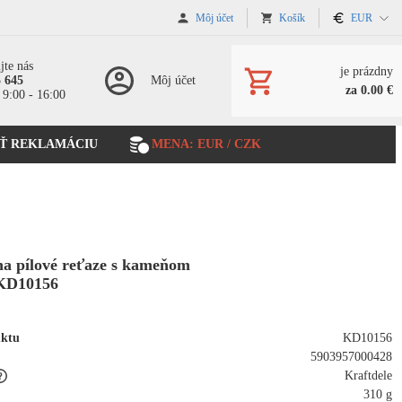
Môj účet
Košík
EUR
jte nás
je prázdny
5 645
Môj účet
za 0.00 €
 9:00 - 16:00
Ť REKLAMÁCIU
MENA: EUR / CZK
na pílové reťaze s kameňom
KD10156
uktu
KD10156
5903957000428
Kraftdele
310 g