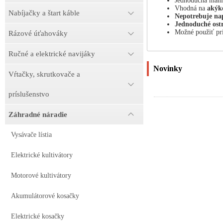
Jednoduchá mani
Vhodná na
akýko
Nabíjačky a štart káble
Nepotrebuje na
Jednoduché ostr
Možné použiť pri 
Rázové úťahováky
Ručné a elektrické navijáky
Novinky
Vŕtačky, skrutkovače a
príslušenstvo
Záhradné náradie
Vysávače lístia
Elektrické kultivátory
Motorové kultivátory
Akumulátorové kosačky
Elektrické kosačky