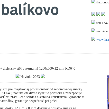
Platobnou
0911 545
mail@kra
www.kraf
ný dielenský stôl s rozmermi 1200x600x12 mm KD640
Novinka 2023
ý stôl pre majstrov aj profesionálov od renomovanej značky
 KD640, ponúka efektívne využitie priestoru a zabezpečuje
osť pri práci. Jeho solídna a stabilná konštrukcia, vyrobená z
ateriálov, garantuje bezpečnosť pri práci.
nej dosky 1200 x 600 mm dostanete dostatok miesta na