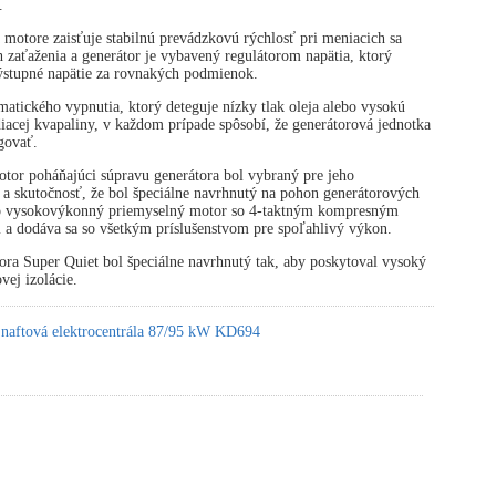
.
 motore zaisťuje stabilnú prevádzkovú rýchlosť pri meniacich sa
zaťaženia a generátor je vybavený regulátorom napätia, ktorý
výstupné napätie za rovnakých podmienok.
atického vypnutia, ktorý deteguje nízky tlak oleja alebo vysokú
diacej kvapaliny, v každom prípade spôsobí, že generátorová jednotka
govať.
tor poháňajúci súpravu generátora bol vybraný pre jeho
 a skutočnosť, že bol špeciálne navrhnutý na pohon generátorových
 o vysokovýkonný priemyselný motor so 4-taktným kompresným
 a dodáva sa so všetkým príslušenstvom pre spoľahlivý výkon.
ora Super Quiet bol špeciálne navrhnutý tak, aby poskytoval vysoký
vej izolácie.
 naftová elektrocentrála 87/95 kW KD694