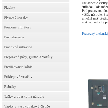
uskladnenie všetký
šufládou, kde môže
Plachty
Pod pracovnou dosk
väčšie nástroje. S
Plynové horáky
umožní mať všetko 
mať jednoduchý prí
Ponorné vibrátory
Pracovný dielens
Postrekovače
Pracovné rukavice
Prepravné pásy, gurtne a vozíky
Predlžovacie káble
Príklepové vŕtačky
Rebríky
Tašky a opasky na náradie
Vapky a vysokotlakové čističe