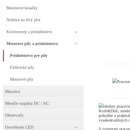
Benzínové kosačky
Nožnice na živý plot
Krovinorezy a príslušenstvo
Motorové píly a príslušenstvo
Príslušenstvo pre píly
Elektrické píly
Motorové píly
Pracov
Maznice
Meniče napätia DC / AC
Ideálny pracovn
Kraft&Dele, model
Ohrievače
pohodlie a praktick
vysokokvalitných m
Osvetlenie LED
S rozmermi pracov