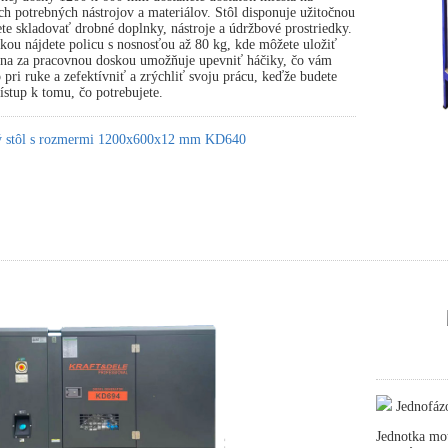
ch potrebných nástrojov a materiálov. Stôl disponuje užitočnou
te skladovať drobné doplnky, nástroje a údržbové prostriedky.
ou nájdete policu s nosnosťou až 80 kg, kde môžete uložiť
tena za pracovnou doskou umožňuje upevniť háčiky, čo vám
pri ruke a zefektívniť a zrýchliť svoju prácu, keďže budete
stup k tomu, čo potrebujete.
ký stôl s rozmermi 1200x600x12 mm KD640
Jednofáz
Jednotka mot