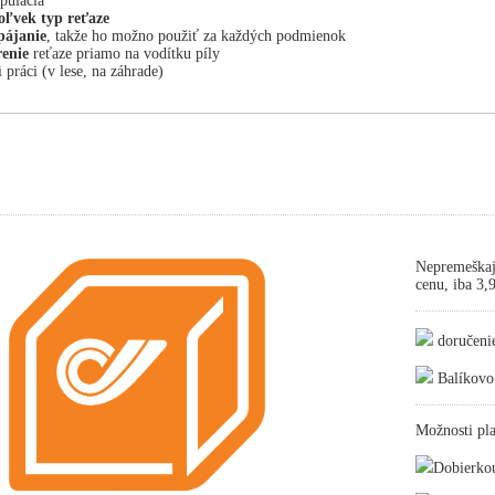
pulácia
ľvek typ reťaze
pájanie
, takže ho možno použiť za každých podmienok
enie
reťaze priamo na vodítku píly
práci (v lese, na záhrade)
Nepremeškaj
cenu, iba 3
doručeni
Balíkovo
Možnosti pla
Dobierko