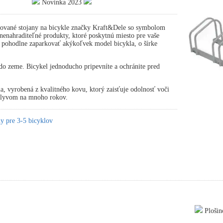
Novinka 2023
ované stojany na bicykle značky Kraft&Dele so symbolom
nahraditeľné produkty, ktoré poskytnú miesto pre vaše
 pohodlne zaparkovať akýkoľvek model bicykla, o šírke
.
o zeme. Bicykel jednoducho pripevníte a ochránite pred
ia, vyrobená z kvalitného kovu, ktorý zaisťuje odolnosť voči
plyvom na mnoho rokov.
y pre 3-5 bicyklov
Plošin