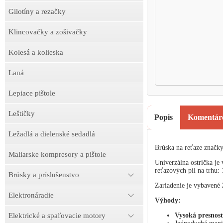
Gilotíny a rezačky
Klincovačky a zošivačky
Kolesá a kolieska
Laná
Lepiace pištole
Leštičky
Popis
Komentár
Ležadlá a dielenské sedadlá
Brúska na reťaze znač
Maliarske kompresory a pištole
Univerzálna ostrička je
reťazových píl na trhu: 1
Brúsky a príslušenstvo
Zariadenie je vybavené
Elektronáradie
Výhody:
Vysoká presnosť
Elektrické a spaľovacie motory