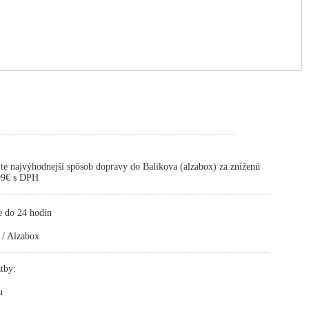
te najvýhodnejší spôsob dopravy do Balíkova (alzabox) za zníženú
,99€ s DPH
e do 24 hodín
 / Alzabox
tby:
u