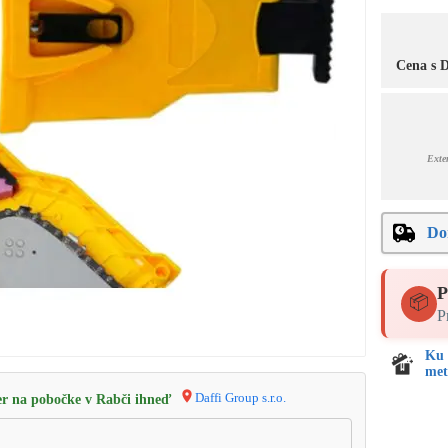
Cena s
Exte
Do
P
📦
P
Ku 
met
Daffi Group s.r.o.
r na pobočke v Rabči ihneď