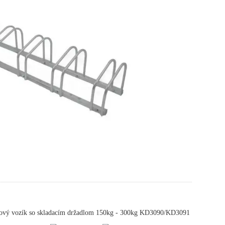
ový vozík so skladacím držadlom 150kg - 300kg KD3090/KD3091