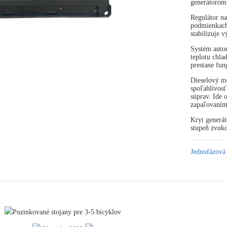
generátorom
Regulátor na
podmienkach 
stabilizuje 
Systém autom
teplotu chla
prestane fun
Dieselový mo
spoľahlivosť
súprav. Ide
zapaľovaním
Kryt generát
stupeň zvuko
Jednofázová
Pozinkované stojany pre 3-5 bicyklov