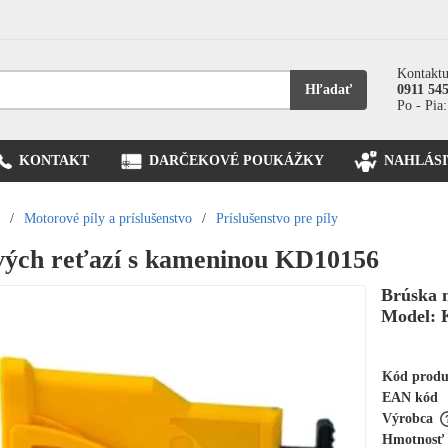
Kontaktu
Hľadať
0911 54
Po - Pia:
KONTAKT
DARČEKOVÉ POUKÁŽKY
NAHLÁSI
/
Motorové píly a príslušenstvo
/
Príslušenstvo pre píly
ových reťazí s kameninou KD10156
Brúska 
Model: 
Kód prod
EAN kód
Výrobca
Hmotnosť