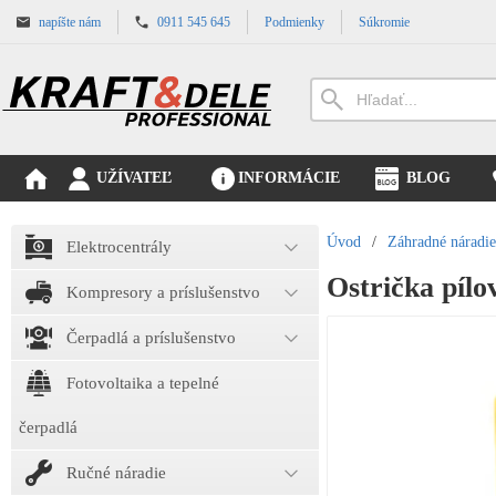
napíšte nám
0911 545 645
Podmienky
Súkromie
UŽÍVATEĽ
INFORMÁCIE
BLOG
Úvod
/
Záhradné náradie
Elektrocentrály
Ostrička píl
Kompresory a príslušenstvo
Čerpadlá a príslušenstvo
Fotovoltaika a tepelné
čerpadlá
Ručné náradie