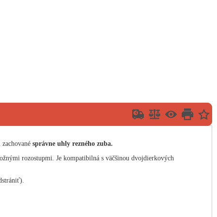
ú zachované
správne uhly rezného zuba.
ožnými rozostupmi. Je
kompatibilná s väčšinou dvojdierkových
strániť).