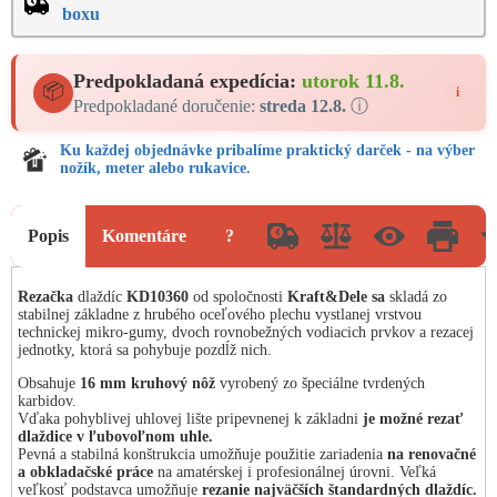
boxu
Predpokladaná expedícia:
utorok 11.8.
📦
i
Predpokladané doručenie:
streda 12.8.
ⓘ
Ku každej objednávke pribalíme praktický darček - na výber
nožík, meter alebo rukavice.
Popis
Komentáre
?
Rezačka
dlaždíc
KD10360
od spoločnosti
Kraft&Dele sa
skladá zo
stabilnej základne z hrubého oceľového plechu vystlanej vrstvou
technickej mikro-gumy, dvoch rovnobežných vodiacich prvkov a rezacej
jednotky, ktorá sa pohybuje pozdĺž nich.
Obsahuje
16 mm kruhový nôž
vyrobený zo špeciálne tvrdených
karbidov.
Vďaka pohyblivej uhlovej lište pripevnenej k základni
je možné rezať
dlaždice v ľubovoľnom uhle.
Pevná a stabilná konštrukcia umožňuje použitie zariadenia
na renovačné
a obkladačské práce
na amatérskej i profesionálnej úrovni. Veľká
veľkosť podstavca umožňuje
rezanie najväčších štandardných dlaždíc.