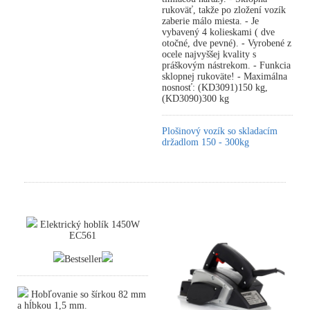
rukoväť, takže po zložení vozík
zaberie málo miesta. - Je
vybavený 4 kolieskami ( dve
otočné, dve pevné). - Vyrobené z
ocele najvyššej kvality s
práškovým nástrekom. - Funkcia
sklopnej rukoväte! - Maximálna
nosnosť: (KD3091)150 kg,
(KD3090)300 kg
Plošinový vozík so skladacím
držadlom 150 - 300kg
Elektrický hoblík 1450W
EC561
Bestseller
Hobľovanie so šírkou 82 mm
a hĺbkou 1,5 mm.