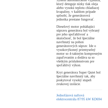
Systém automatického vypnutia,
ktorý deteguje nízky tlak oleja
alebo vysokú teplotu chladiacej
kvapaliny, v každom prípade
spôsobí, že generátorová
jednotka prestane fungovať.
Dieselový motor poháňajúci
súpravu generátora bol vybraný
pre jeho spoľahlivosť a
skutočnosť, že bol špeciálne
navrhnutý na pohon
generátorových súprav. Ide o
vysokovýkonný priemyselný
motor so 4-taktným kompresným
zapaľovaním a dodáva sa so
všetkým príslušenstvom pre
spoľahlivý výkon.
Kryt generátora Super Quiet bol
špeciálne navrhnutý tak, aby
poskytoval vysoký stupeň
zvukovej izolácie.
Jednofázová naftová
elektrocentrála 87/95 kW KD694