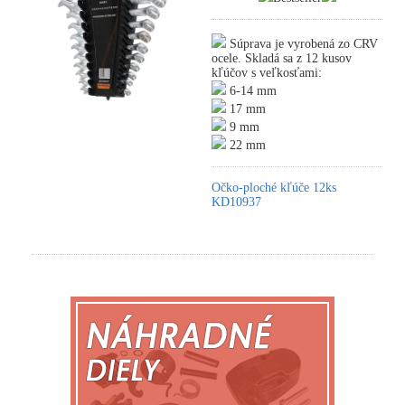
Súprava je vyrobená zo CRV
ocele. Skladá sa z 12 kusov
kľúčov s veľkosťami:
6-14 mm
17 mm
9 mm
22 mm
Očko-ploché kľúče 12ks
KD10937