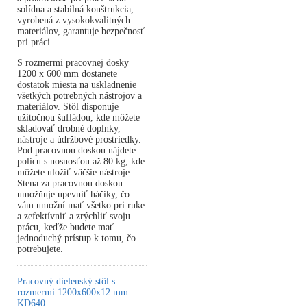
solídna a stabilná konštrukcia,
vyrobená z vysokokvalitných
materiálov, garantuje bezpečnosť
pri práci.
S rozmermi pracovnej dosky
1200 x 600 mm dostanete
dostatok miesta na uskladnenie
všetkých potrebných nástrojov a
materiálov. Stôl disponuje
užitočnou šufládou, kde môžete
skladovať drobné doplnky,
nástroje a údržbové prostriedky.
Pod pracovnou doskou nájdete
policu s nosnosťou až 80 kg, kde
môžete uložiť väčšie nástroje.
Stena za pracovnou doskou
umožňuje upevniť háčiky, čo
vám umožní mať všetko pri ruke
a zefektívniť a zrýchliť svoju
prácu, keďže budete mať
jednoduchý prístup k tomu, čo
potrebujete.
Pracovný dielenský stôl s
rozmermi 1200x600x12 mm
KD640