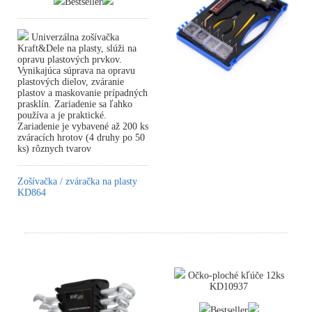
Bestseller
Univerzálna zošívačka
Kraft&Dele na plasty, slúži na
opravu plastových prvkov.
Vynikajúca súprava na opravu
plastových dielov, zváranie
plastov a maskovanie prípadných
prasklín. Zariadenie sa ľahko
používa a je praktické.
Zariadenie je vybavené až 200 ks
zváracích hrotov (4 druhy po 50
ks) rôznych tvarov
Zošívačka / zváračka na plasty
KD864
Očko-ploché kľúče 12ks
KD10937
Bestseller