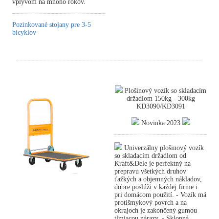
vplyvom na mnoho rokov.
Pozinkované stojany pre 3-5
bicyklov
Plošinový vozík so skladacím
držadlom 150kg - 300kg
KD3090/KD3091
Novinka 2023
Univerzálny plošinový vozík
so skladacím držadlom od
Kraft&Dele je perfektný na
prepravu všetkých druhov
ťažkých a objemných nákladov,
dobre poslúži v každej firme i
pri domácom použití. - Vozík má
protišmykový povrch a na
okrajoch je zakončený gumou
tlmiacou nárazy. - Sklopná