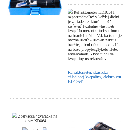
Refraktometer KD10541,
nepostrádateľný v každej dielni,
je zariadenie, ktoré umožňuje
zisťovať fyzikálne vlastnosti
kvapalín meraním indexu lomu
na hranici médií. Vďaka tomu je
možné určiť: - úroveň nabitia
batérie, - bod tuhnutia kvapalín
na báze propylénglykolu alebo
etylalkoholu, - bod tuhnutia
kvapaliny ostrekovačov.
Refraktometer, skúšačka
chladiacej kvapaliny, elektrolytu
KD10541
Zošívačka / zváračka na
plasty KD864