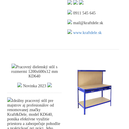
0911 545 645
mail@kraftdele.sk
www.kraftdele.sk
Pracovný dielenský stôl s
rozmermi 1200x600x12 mm
KD640
Novinka 2023
Ideálny pracovný stôl pre
majstrov aj profesionálov od
renomovanej značky
Kraft&Dele, model KD640,
ponúka efektívne využitie
priestoru a zabezpečuje pohodlie
a praktickosť pri práci. Jeho