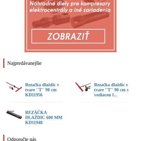
Najpredávanejšie
Rezačka dlaždíc v
Rezačka dlaždíc v
tvare ''T'' 90 cm
tvare ''T'' 90 cm s
KD11956
vodiacou l...
REZÁČKA
DLAŽDIC 600 MM
KD11948
Odporučte nás