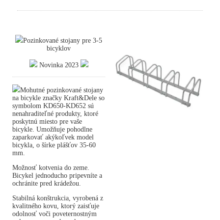
Pozinkované stojany pre 3-5
bicyklov
Novinka 2023
Mohutné pozinkované stojany
na bicykle značky Kraft&Dele so
symbolom KD650-KD652 sú
nenahraditeľné produkty, ktoré
poskytnú miesto pre vaše
bicykle. Umožňuje pohodlne
zaparkovať akýkoľvek model
bicykla, o šírke plášťov 35-60
mm.
Možnosť kotvenia do zeme.
Bicykel jednoducho pripevníte a
ochránite pred krádežou.
Stabilná konštrukcia, vyrobená z
kvalitného kovu, ktorý zaisťuje
odolnosť voči poveternostným