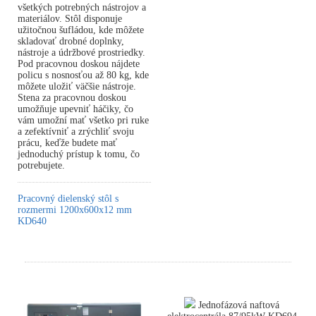
všetkých potrebných nástrojov a
materiálov. Stôl disponuje
užitočnou šufládou, kde môžete
skladovať drobné doplnky,
nástroje a údržbové prostriedky.
Pod pracovnou doskou nájdete
policu s nosnosťou až 80 kg, kde
môžete uložiť väčšie nástroje.
Stena za pracovnou doskou
umožňuje upevniť háčiky, čo
vám umožní mať všetko pri ruke
a zefektívniť a zrýchliť svoju
prácu, keďže budete mať
jednoduchý prístup k tomu, čo
potrebujete.
Pracovný dielenský stôl s
rozmermi 1200x600x12 mm
KD640
Jednofázová naftová