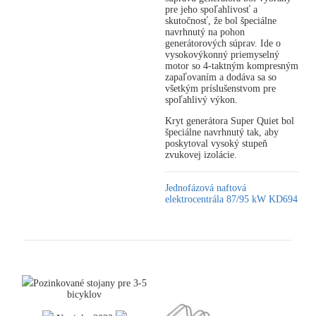
pre jeho spoľahlivosť a
skutočnosť, že bol špeciálne
navrhnutý na pohon
generátorových súprav. Ide o
vysokovýkonný priemyselný
motor so 4-taktným kompresným
zapaľovaním a dodáva sa so
všetkým príslušenstvom pre
spoľahlivý výkon.
Kryt generátora Super Quiet bol
špeciálne navrhnutý tak, aby
poskytoval vysoký stupeň
zvukovej izolácie.
Jednofázová naftová
elektrocentrála 87/95 kW KD694
Pozinkované stojany pre 3-5
bicyklov