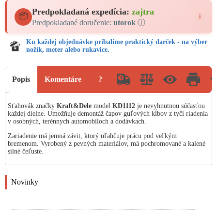
Predpokladaná expedícia:
zajtra
📦
i
Predpokladané doručenie:
utorok
ⓘ
Ku každej objednávke pribalíme praktický darček - na výber
nožík, meter alebo rukavice.
Popis
Komentáre
?
Sťahovák značky
Kraft&Dele
model
KD1112
je nevyhnutnou súčasťou
každej dielne. Umožňuje demontáž čapov guľových kĺbov z tyčí riadenia
v osobných, terénnych automobiloch a dodávkach.
Zariadenie má jemná závit, ktorý uľahčuje prácu pod veľkým
bremenom. Vyrobený z pevných materiálov, má pochromované a kalené
silné čeľuste.
Novinky