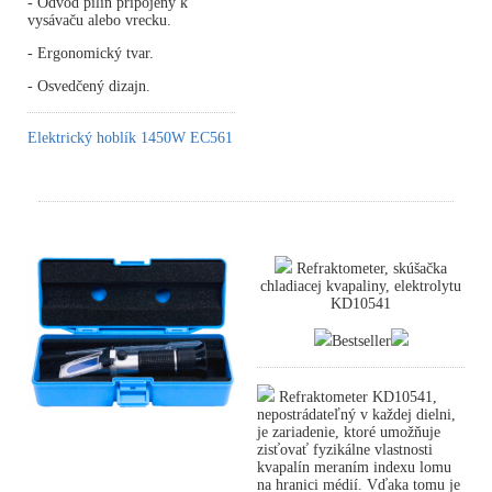
- Odvod pilín pripojený k
vysávaču alebo vrecku.
- Ergonomický tvar.
- Osvedčený dizajn.
Elektrický hoblík 1450W EC561
Refraktometer, skúšačka
chladiacej kvapaliny, elektrolytu
KD10541
Bestseller
Refraktometer KD10541,
nepostrádateľný v každej dielni,
je zariadenie, ktoré umožňuje
zisťovať fyzikálne vlastnosti
kvapalín meraním indexu lomu
na hranici médií. Vďaka tomu je