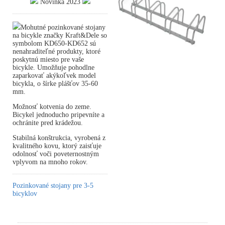
Novinka 2023
Mohutné pozinkované stojany
na bicykle značky Kraft&Dele so
symbolom KD650-KD652 sú
nenahraditeľné produkty, ktoré
poskytnú miesto pre vaše
bicykle. Umožňuje pohodlne
zaparkovať akýkoľvek model
bicykla, o šírke plášťov 35-60
mm.
Možnosť kotvenia do zeme.
Bicykel jednoducho pripevníte a
ochránite pred krádežou.
Stabilná konštrukcia, vyrobená z
kvalitného kovu, ktorý zaisťuje
odolnosť voči poveternostným
vplyvom na mnoho rokov.
Pozinkované stojany pre 3-5
bicyklov