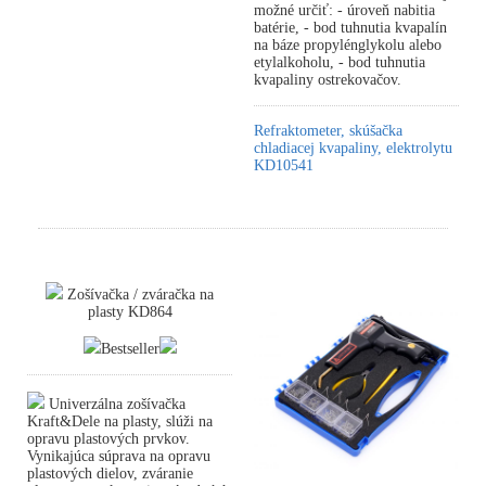
možné určiť: - úroveň nabitia
batérie, - bod tuhnutia kvapalín
na báze propylénglykolu alebo
etylalkoholu, - bod tuhnutia
kvapaliny ostrekovačov.
Refraktometer, skúšačka
chladiacej kvapaliny, elektrolytu
KD10541
Zošívačka / zváračka na
plasty KD864
Bestseller
Univerzálna zošívačka
Kraft&Dele na plasty, slúži na
opravu plastových prvkov.
Vynikajúca súprava na opravu
plastových dielov, zváranie