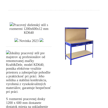
Pracovný dielenský stôl s
rozmermi 1200x600x12 mm
KD640
Novinka 2023
Ideálny pracovný stôl pre
majstrov aj profesionálov od
renomovanej značky
Kraft&Dele, model KD640,
ponúka efektívne využitie
priestoru a zabezpečuje pohodlie
a praktickosť pri práci. Jeho
solídna a stabilná konštrukcia,
vyrobená z vysokokvalitných
materiálov, garantuje bezpečnosť
pri práci.
S rozmermi pracovnej dosky
1200 x 600 mm dostanete
dostatok miesta na uskladnenie