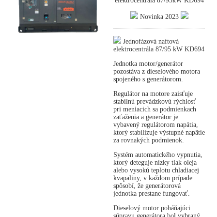
elektrocentrála 87/95kW KD694
Novinka 2023
Jednofázová naftová
elektrocentrála 87/95 kW KD694
Jednotka motor/generátor
pozostáva z dieselového motora
spojeného s generátorom.
Regulátor na motore zaisťuje
stabilnú prevádzkovú rýchlosť
pri meniacich sa podmienkach
zaťaženia a generátor je
vybavený regulátorom napätia,
ktorý stabilizuje výstupné napätie
za rovnakých podmienok.
Systém automatického vypnutia,
ktorý deteguje nízky tlak oleja
alebo vysokú teplotu chladiacej
kvapaliny, v každom prípade
spôsobí, že generátorová
jednotka prestane fungovať.
Dieselový motor poháňajúci
súpravu generátora bol vybraný