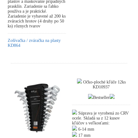
plastov a maskovanie prípadných
prasklín. Zariadenie sa ľahko
používa a je praktické.
Zariadenie je vybavené až 200 ks
zváracích hrotov (4 druhy po 50
ks) rôznych tvarov
Zošívačka / zváračka na plasty
KD864
Očko-ploché kľúče 12ks
KD10937
Bestseller
Súprava je vyrobená zo CRV
ocele. Skladá sa z 12 kusov
kľúčov s veľkosťami:
6-14 mm
17 mm