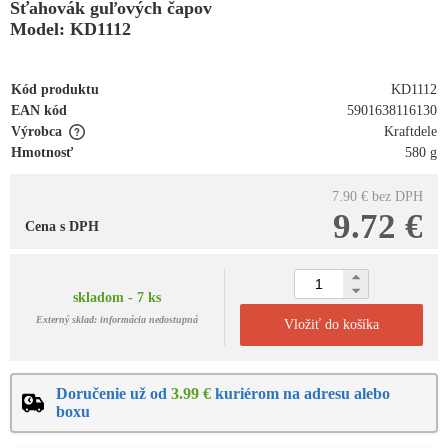
Sťahovák guľových čapov
Model: KD1112
Kód produktu
KD1112
EAN kód
5901638116130
Výrobca
Kraftdele
Hmotnosť
580 g
7.90 €
bez DPH
9.72 €
Cena s DPH
skladom - 7 ks
Externý sklad: informácia nedostupná
Vložiť do košíka
Doručenie už od
3.99 €
kuriérom na adresu alebo
boxu