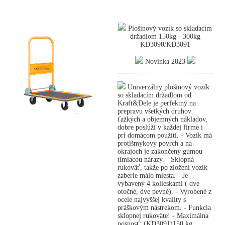
Plošinový vozík so skladacím
držadlom 150kg - 300kg
KD3090/KD3091
Novinka 2023
Univerzálny plošinový vozík
so skladacím držadlom od
Kraft&Dele je perfektný na
prepravu všetkých druhov
ťažkých a objemných nákladov,
dobre poslúži v každej firme i
pri domácom použití. - Vozík má
protišmykový povrch a na
okrajoch je zakončený gumou
tlmiacou nárazy. - Sklopná
rukoväť, takže po zložení vozík
zaberie málo miesta. - Je
vybavený 4 kolieskami ( dve
otočné, dve pevné). - Vyrobené z
ocele najvyššej kvality s
práškovým nástrekom. - Funkcia
sklopnej rukoväte! - Maximálna
nosnosť: (KD3091)150 kg,