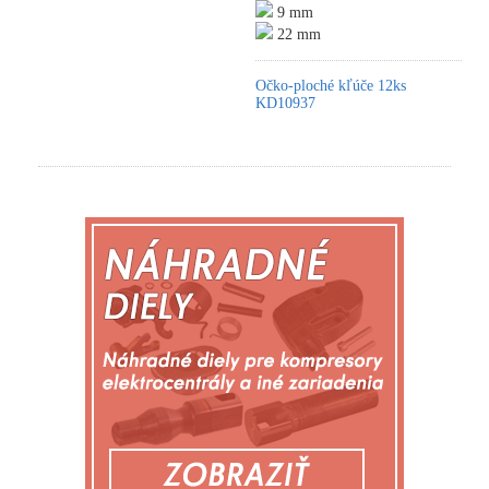
9 mm
22 mm
Očko-ploché kľúče 12ks
KD10937