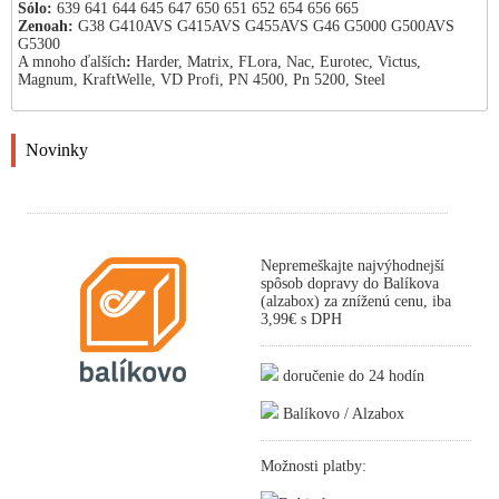
Sólo:
639 641 644 645 647 650 651 652 654 656 665
Zenoah:
G38 G410AVS G415AVS G455AVS G46 G5000 G500AVS
G5300
A mnoho ďalších
:
Harder, Matrix, FLora, Nac, Eurotec, Victus,
Magnum, KraftWelle, VD Profi, PN 4500, Pn 5200, Steel
Novinky
Nepremeškajte najvýhodnejší
spôsob dopravy do Balíkova
(alzabox) za zníženú cenu, iba
3,99€ s DPH
doručenie do 24 hodín
Balíkovo / Alzabox
Možnosti platby: