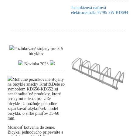
Jednofázová naftová
elektrocentrála 87/95 kW KD694
Pozinkované stojany pre 3-5
bicyklov
Novinka 2023
Mohutné pozinkované stojany
na bicykle značky Kraft&Dele so
symbolom KD650-KD652 sú
nenahraditeľné produkty, ktoré
poskytnú miesto pre vaše
bicykle. Umožňuje pohodlne
zaparkovať akýkoľvek model
bicykla, o šírke plášťov 35-60
mm.
Možnosť kotvenia do zeme.
Bicykel jednoducho pripevníte a