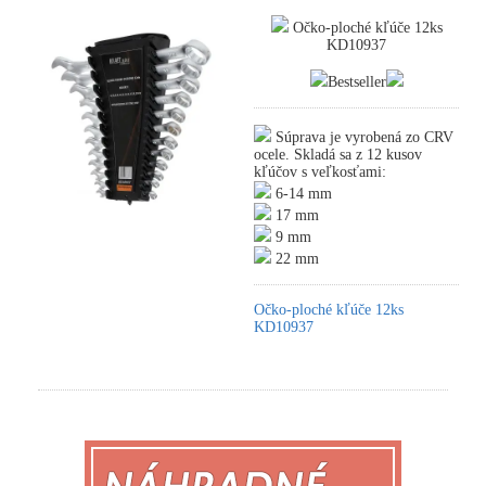
Očko-ploché kľúče 12ks
KD10937
Bestseller
Súprava je vyrobená zo CRV
ocele. Skladá sa z 12 kusov
kľúčov s veľkosťami:
6-14 mm
17 mm
9 mm
22 mm
Očko-ploché kľúče 12ks
KD10937