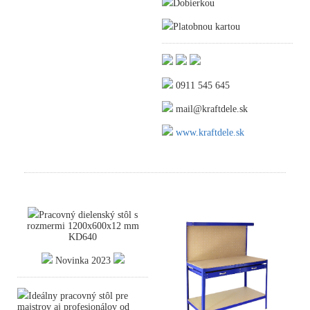
Dobierkou
Platobnou kartou
0911 545 645
mail@kraftdele.sk
www.kraftdele.sk
Pracovný dielenský stôl s
rozmermi 1200x600x12 mm
KD640
Novinka 2023
Ideálny pracovný stôl pre
majstrov aj profesionálov od