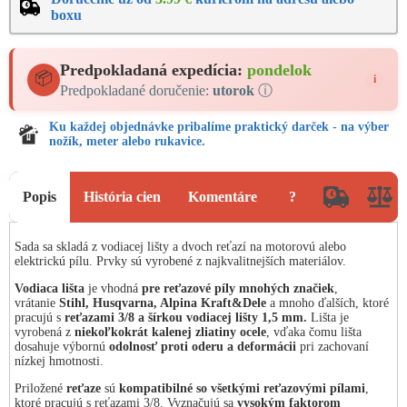
boxu
Predpokladaná expedícia:
pondelok
📦
i
Predpokladané doručenie:
utorok
ⓘ
Ku každej objednávke pribalíme praktický darček - na výber
nožík, meter alebo rukavice.
Popis
História cien
Komentáre
?
Sada sa skladá z vodiacej lišty a dvoch reťazí na motorovú alebo
elektrickú pílu. Prvky sú vyrobené z najkvalitnejších materiálov.
Vodiaca lišta
je vhodná
pre reťazové píly mnohých značiek
,
vrátanie
Stihl, Husqvarna, Alpina Kraft&Dele
a mnoho ďalších, ktoré
pracujú s
reťazami 3/8 a šírkou vodiacej lišty 1,5 mm.
Lišta je
vyrobená z
niekoľkokrát kalenej zliatiny ocele
, vďaka čomu lišta
dosahuje výbornú
odolnosť proti oderu a deformácii
pri zachovaní
nízkej hmotnosti.
Priložené
reťaze
sú
kompatibilné so všetkými reťazovými pílami
,
ktoré pracujú s reťazami 3/8. Vyznačujú sa
vysokým faktorom