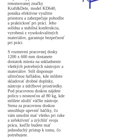
renomovanej značky
Kraft&Dele, model KD640,
ponúka efektívne využitie
priestoru a zabezpečuje pohodlie
a praktickosť pri práci. Jeho
solídna a stabilná konštrukcia,
vyrobená z vysokokvalitných
materiálov, garantuje bezpečnosť
pri práci.
S rozmermi pracovnej dosky
1200 x 600 mm dostanete
dostatok miesta na uskladnenie
všetkých potrebných nástrojov a
materiálov. Stôl disponuje
užitočnou šufládou, kde môžete
skladovať drobné doplnky,
nástroje a údržbové prostriedky.
Pod pracovnou doskou nájdete
policu s nosnosťou až 80 kg, kde
môžete uložiť väčšie nástroje.
Stena za pracovnou doskou
umožňuje upevniť háčiky, čo
vám umožní mať všetko pri ruke
a zefektívniť a zrýchliť svoju
prácu, keďže budete mať
jednoduchý prístup k tomu, čo
potrebujete.