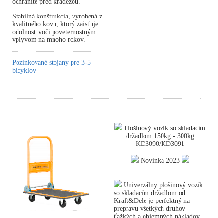
ochránite pred krádežou.
Stabilná konštrukcia, vyrobená z
kvalitného kovu, ktorý zaisťuje
odolnosť voči poveternostným
vplyvom na mnoho rokov.
Pozinkované stojany pre 3-5
bicyklov
Plošinový vozík so skladacím
držadlom 150kg - 300kg
KD3090/KD3091
Novinka 2023
Univerzálny plošinový vozík
so skladacím držadlom od
Kraft&Dele je perfektný na
prepravu všetkých druhov
ťažkých a objemných nákladov,