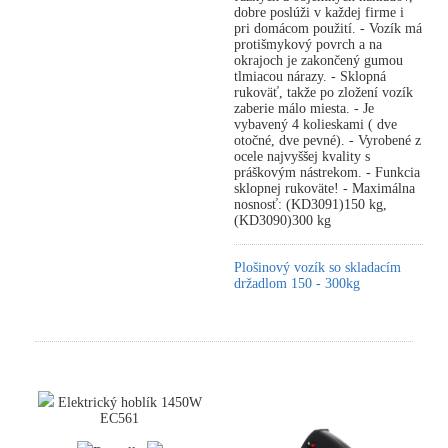
dobre poslúži v každej firme i
pri domácom použití. - Vozík má
protišmykový povrch a na
okrajoch je zakončený gumou
tlmiacou nárazy. - Sklopná
rukoväť, takže po zložení vozík
zaberie málo miesta. - Je
vybavený 4 kolieskami ( dve
otočné, dve pevné). - Vyrobené z
ocele najvyššej kvality s
práškovým nástrekom. - Funkcia
sklopnej rukoväte! - Maximálna
nosnosť: (KD3091)150 kg,
(KD3090)300 kg
Plošinový vozík so skladacím
držadlom 150 - 300kg
Elektrický hoblík 1450W
EC561