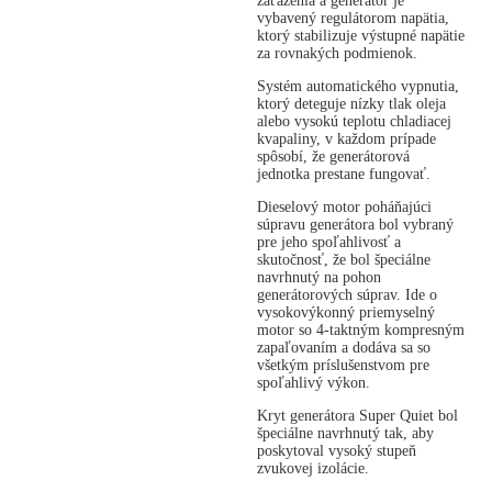
zaťaženia a generátor je
vybavený regulátorom napätia,
ktorý stabilizuje výstupné napätie
za rovnakých podmienok.
Systém automatického vypnutia,
ktorý deteguje nízky tlak oleja
alebo vysokú teplotu chladiacej
kvapaliny, v každom prípade
spôsobí, že generátorová
jednotka prestane fungovať.
Dieselový motor poháňajúci
súpravu generátora bol vybraný
pre jeho spoľahlivosť a
skutočnosť, že bol špeciálne
navrhnutý na pohon
generátorových súprav. Ide o
vysokovýkonný priemyselný
motor so 4-taktným kompresným
zapaľovaním a dodáva sa so
všetkým príslušenstvom pre
spoľahlivý výkon.
Kryt generátora Super Quiet bol
špeciálne navrhnutý tak, aby
poskytoval vysoký stupeň
zvukovej izolácie.