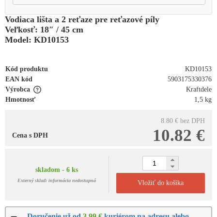
Vodiaca lišta a 2 reťaze pre reťazové píly
Veľkosť: 18″ / 45 cm
Model: KD10153
Kód produktu
KD10153
EAN kód
5903175330376
Výrobca
Kraftdele
Hmotnosť
1,5 kg
8.80 €
bez DPH
10.82 €
Cena s DPH
skladom - 6 ks
Externý sklad: informácia nedostupná
Vložiť do košíka
Doručenie už od
3.99 €
kuriérom na adresu alebo