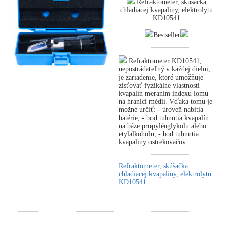
Refraktometer, skúšačka
chladiacej kvapaliny, elektrolytu
KD10541
Bestseller
Refraktometer KD10541,
nepostrádateľný v každej dielni,
je zariadenie, ktoré umožňuje
zisťovať fyzikálne vlastnosti
kvapalín meraním indexu lomu
na hranici médií. Vďaka tomu je
možné určiť: - úroveň nabitia
batérie, - bod tuhnutia kvapalín
na báze propylénglykolu alebo
etylalkoholu, - bod tuhnutia
kvapaliny ostrekovačov.
Refraktometer, skúšačka
chladiacej kvapaliny, elektrolytu
KD10541