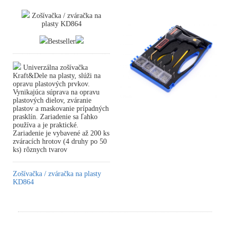
Zošívačka / zváračka na
plasty KD864
Bestseller
Univerzálna zošívačka
Kraft&Dele na plasty, slúži na
opravu plastových prvkov.
Vynikajúca súprava na opravu
plastových dielov, zváranie
plastov a maskovanie prípadných
prasklín. Zariadenie sa ľahko
používa a je praktické.
Zariadenie je vybavené až 200 ks
zváracích hrotov (4 druhy po 50
ks) rôznych tvarov
Zošívačka / zváračka na plasty
KD864