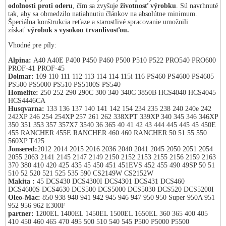
odolnosti proti oderu
, čím sa zvyšuje
životnosť výrobku
. Sú navrhnuté
tak, aby sa obmedzilo natiahnutiu článkov na absolútne minimum.
Špeciálna konštrukcia reťaze a starostlivé spracovanie umožnili
získať
výrobok s vysokou trvanlivosťou.
Vhodné pre píly:
Alpina:
A40 A40E P400 P450 P460 P500 P510 P522 PRO540 PRO600
PROF-41 PROF-45
Dolmar:
109 110 111 112 113 114 114 115i 116 PS460 PS4600 PS4605
PS500 PS5000 PS510 PS5100S PS540
Homelite:
250 252 290 290C 300 340 340C 3850B HCS4040 HCS4045
HCS4446CA
Husqvarna:
133 136 137 140 141 142 154 234 235 238 240 240e 242
242XP 246 254 254XP 257 261 262 338XPT 339XP 340 345 346 346XP
350 351 353 357 357X7 3540 36 365 40 41 42 43 444 445 445 45 450E
455 RANCHER 455E RANCHER 460 460 RANCHER 50 51 55 550
560XP T425
Jonsered:
2012 2014 2015 2016 2036 2040 2041 2045 2050 2051 2054
2055 2063 2141 2145 2147 2149 2150 2152 2153 2155 2156 2159 2163
370 380 410 420 425 435 45 450 451 451EVS 452 455 490 49SP 50 51
510 52 520 521 525 535 590 CS2149W CS2152W
Makita :
45 DCS430 DCS4300I DCS4301 DCS431 DCS460
DCS4600S DCS4630 DCS500 DCS5000 DCS5030 DCS520 DCS5200I
Oleo-Mac:
850 938 940 941 942 945 946 947 950 950 Super 950A 951
952 956 962 E300F
partner:
1200EL 1400EL 1450EL 1500EL 1650EL 360 365 400 405
410 450 460 465 470 495 500 510 540 545 P500 P5000 P5500