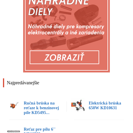
Najpredávanejšie
Ručná brúska na
Elektrická brúska
reťaze k benzínovej
650W KD10631
píle KD5495...
Reťaz pre pílu 6''