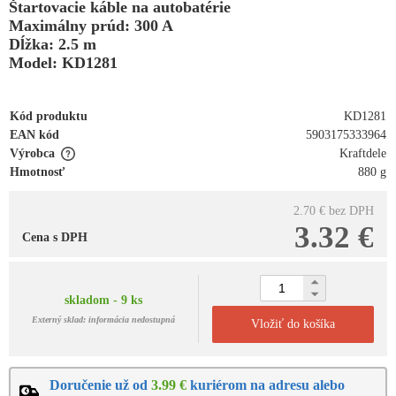
Štartovacie káble na autobatérie
Maximálny prúd: 300 A
Dĺžka: 2.5 m
Model: KD1281
Kód produktu
KD1281
EAN kód
5903175333964
Výrobca
Kraftdele
Hmotnosť
880 g
2.70 €
bez DPH
3.32 €
Cena s DPH
skladom - 9 ks
Externý sklad: informácia nedostupná
Vložiť do košíka
Doručenie už od
3.99 €
kuriérom na adresu alebo