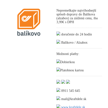
Nepremeškajte najvýhodnejší
spôsob dopravy do Balíkova
(alzabox) za zníženú cenu, iba
3,99€ s DPH
doručenie do 24 hodín
Balíkovo / Alzabox
Možnosti platby:
Dobierkou
Platobnou kartou
0911 545 645
mail@kraftdele.sk
www.kraftdele.sk