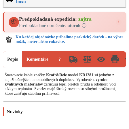
boxu
Predpokladaná expedícia:
zajtra
📦
i
Predpokladané doručenie:
utorok
ⓘ
Ku každej objednávke pribalíme praktický darček - na výber
nožík, meter alebo rukavice.
Popis
Komentáre
?
Štartovacie káble značky
Kraft&Dele
model
KD1281
sú jedným z
najužitočnejších automobilových doplnkov. Vyrobené z
vysoko
kvalitných materiálov
zaručujú lepší prietok prúdu a odolnosť voči
nízkym teplotám. Svorky majú široký rozstup so silnými pružinami,
ktoré zaisťujú stabilnú priľnavosť.
Novinky