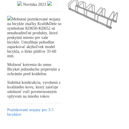
Novinka 2023
Mohutné pozinkované stojany
na bicykle značky Kraft&Dele so
symbolom KD650-KD652 sú
nenahraditeľné produkty, ktoré
poskytnú miesto pre vaše
bicykle. Umožňuje pohodlne
zaparkovať akýkoľvek model
bicykla, o šírke plášťov 35-60
mm.
Možnosť kotvenia do zeme.
Bicykel jednoducho pripevníte a
ochránite pred krádežou.
Stabilná konštrukcia, vyrobená z
kvalitného kovu, ktorý zaisťuje
odolnosť voči poveternostným
vplyvom na mnoho rokov.
Pozinkované stojany pre 3-5
bicyklov