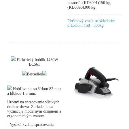
nosnosť: (KD3091)150 kg,
(KD3090)300 kg
Plošinový vozík so skladacím
držadlom 150 - 300kg
Elektrický hoblík 1450W
EC561
Bestseller
Hobľovanie so šírkou 82 mm
a hĺbkou 1,5 mm.
Určený na spracovanie všetkých
druhov dreva. Zariadenie sa
vyznačuje moderným dizajnom a
ergonomickým tvarom.
- Vysoká kvalita spracovania.