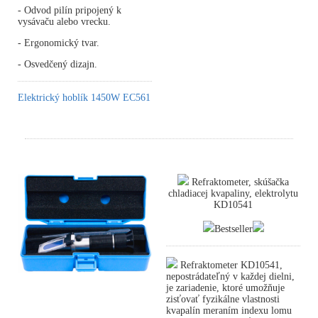
- Odvod pilín pripojený k
vysávaču alebo vrecku.
- Ergonomický tvar.
- Osvedčený dizajn.
Elektrický hoblík 1450W EC561
Refraktometer, skúšačka
chladiacej kvapaliny, elektrolytu
KD10541
Bestseller
Refraktometer KD10541,
nepostrádateľný v každej dielni,
je zariadenie, ktoré umožňuje
zisťovať fyzikálne vlastnosti
kvapalín meraním indexu lomu