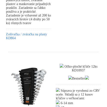
plastových dielov, zváranie
plastov a maskovanie prípadných
prasklín. Zariadenie sa ľahko
používa a je praktické.
Zariadenie je vybavené až 200 ks
zváracích hrotov (4 druhy po 50
ks) rôznych tvarov
Zošívačka / zváračka na plasty
KD864
Očko-ploché kľúče 12ks
KD10937
Bestseller
Súprava je vyrobená zo CRV
ocele. Skladá sa z 12 kusov
kľúčov s veľkosťami:
6-14 mm