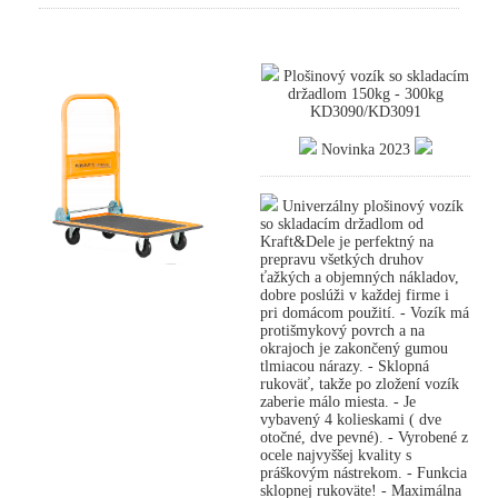
Plošinový vozík so skladacím
držadlom 150kg - 300kg
KD3090/KD3091
Novinka 2023
Univerzálny plošinový vozík
so skladacím držadlom od
Kraft&Dele je perfektný na
prepravu všetkých druhov
ťažkých a objemných nákladov,
dobre poslúži v každej firme i
pri domácom použití. - Vozík má
protišmykový povrch a na
okrajoch je zakončený gumou
tlmiacou nárazy. - Sklopná
rukoväť, takže po zložení vozík
zaberie málo miesta. - Je
vybavený 4 kolieskami ( dve
otočné, dve pevné). - Vyrobené z
ocele najvyššej kvality s
práškovým nástrekom. - Funkcia
sklopnej rukoväte! - Maximálna