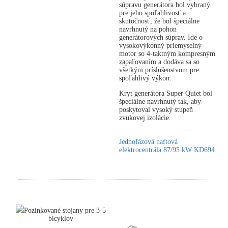
súpravu generátora bol vybraný
pre jeho spoľahlivosť a
skutočnosť, že bol špeciálne
navrhnutý na pohon
generátorových súprav. Ide o
vysokovýkonný priemyselný
motor so 4-taktným kompresným
zapaľovaním a dodáva sa so
všetkým príslušenstvom pre
spoľahlivý výkon.
Kryt generátora Super Quiet bol
špeciálne navrhnutý tak, aby
poskytoval vysoký stupeň
zvukovej izolácie.
Jednofázová naftová
elektrocentrála 87/95 kW KD694
Pozinkované stojany pre 3-5
bicyklov