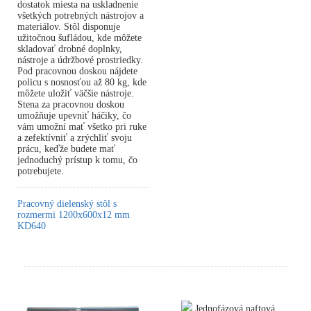
dostatok miesta na uskladnenie
všetkých potrebných nástrojov a
materiálov. Stôl disponuje
užitočnou šufládou, kde môžete
skladovať drobné doplnky,
nástroje a údržbové prostriedky.
Pod pracovnou doskou nájdete
policu s nosnosťou až 80 kg, kde
môžete uložiť väčšie nástroje.
Stena za pracovnou doskou
umožňuje upevniť háčiky, čo
vám umožní mať všetko pri ruke
a zefektívniť a zrýchliť svoju
prácu, keďže budete mať
jednoduchý prístup k tomu, čo
potrebujete.
Pracovný dielenský stôl s
rozmermi 1200x600x12 mm
KD640
Jednofázová naftová