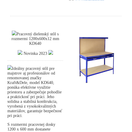
Pracovný dielenský stôl s
rozmermi 1200x600x12 mm
KD640
Novinka 2023
Ideálny pracovný stôl pre
majstrov aj profesionálov od
renomovanej značky
Kraft&Dele, model KD640,
ponúka efektívne využitie
priestoru a zabezpečuje pohodlie
a praktickosť pri práci. Jeho
solídna a stabilná konštrukcia,
vyrobená z vysokokvalitných
materiálov, garantuje bezpečnosť
pri práci.
S rozmermi pracovnej dosky
1200 x 600 mm dostanete