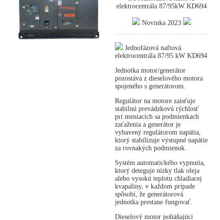
elektrocentrála 87/95kW KD694
Novinka 2023
Jednofázová naftová
elektrocentrála 87/95 kW KD694
Jednotka motor/generátor
pozostáva z dieselového motora
spojeného s generátorom.
Regulátor na motore zaisťuje
stabilnú prevádzkovú rýchlosť
pri meniacich sa podmienkach
zaťaženia a generátor je
vybavený regulátorom napätia,
ktorý stabilizuje výstupné napätie
za rovnakých podmienok.
Systém automatického vypnutia,
ktorý deteguje nízky tlak oleja
alebo vysokú teplotu chladiacej
kvapaliny, v každom prípade
spôsobí, že generátorová
jednotka prestane fungovať.
Dieselový motor poháňajúci