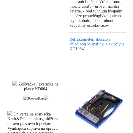
na hranici médií. Vďaka tomu je
možné určiť: - úroveň nabitia
batérie, - bod tuhnutia kvapalín
na báze propylénglykolu alebo
etylalkoholu, - bod tuhnutia
kvapaliny ostrekovačov.
Refraktometer, skúšačka
chladiacej kvapaliny, elektrolytu
KD10541
Zošívačka / zváračka na
plasty KD864
Bestseller
Univerzálna zošívačka
Kraft&Dele na plasty, slúži na
opravu plastových prvkov.
Vynikajúca súprava na opravu