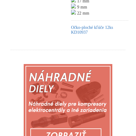
17 mm
9 mm
22 mm
Očko-ploché kľúče 12ks
KD10937