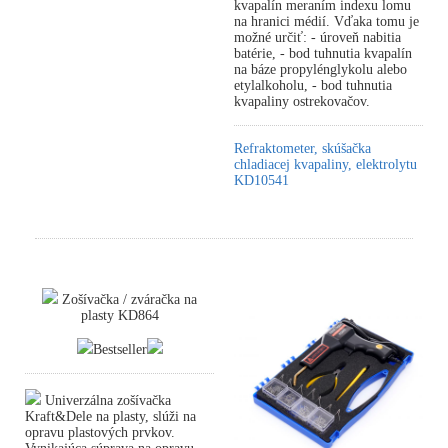
kvapalín meraním indexu lomu
na hranici médií. Vďaka tomu je
možné určiť: - úroveň nabitia
batérie, - bod tuhnutia kvapalín
na báze propylénglykolu alebo
etylalkoholu, - bod tuhnutia
kvapaliny ostrekovačov.
Refraktometer, skúšačka
chladiacej kvapaliny, elektrolytu
KD10541
Zošívačka / zváračka na
plasty KD864
Bestseller
Univerzálna zošívačka
Kraft&Dele na plasty, slúži na
opravu plastových prvkov.