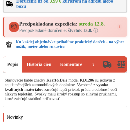
Doručenie už od
3.99 €
kuriérom na adresu alebo
boxu
Predpokladaná expedícia:
streda 12.8.
📦
i
Predpokladané doručenie:
štvrtok 13.8.
ⓘ
Ku každej objednávke pribalíme praktický darček - na výber
nožík, meter alebo rukavice.
Popis
História cien
Komentáre
?
Štartovacie káble značky
Kraft&Dele
model
KD1286
sú jedným z
najužitočnejších automobilových doplnkov. Vyrobené z
vysoko
kvalitných materiálov
zaručujú lepší prietok prúdu a odolnosť voči
nízkym teplotám. Svorky majú široký rozstup so silnými pružinami,
ktoré zaisťujú stabilnú priľnavosť.
Novinky