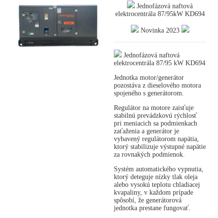
Jednofázová naftová
elektrocentrála 87/95kW KD694
Novinka 2023
Jednofázová naftová
elektrocentrála 87/95 kW KD694
Jednotka motor/generátor
pozostáva z dieselového motora
spojeného s generátorom.
Regulátor na motore zaisťuje
stabilnú prevádzkovú rýchlosť
pri meniacich sa podmienkach
zaťaženia a generátor je
vybavený regulátorom napätia,
ktorý stabilizuje výstupné napätie
za rovnakých podmienok.
Systém automatického vypnutia,
ktorý deteguje nízky tlak oleja
alebo vysokú teplotu chladiacej
kvapaliny, v každom prípade
spôsobí, že generátorová
jednotka prestane fungovať.