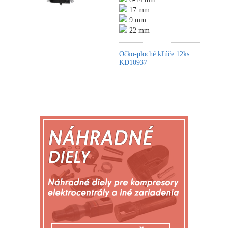
17 mm
9 mm
22 mm
Očko-ploché kľúče 12ks
KD10937