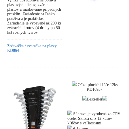
Vynikajúca súprava na opravu
plastových dielov, zváranie
plastov a maskovanie prípadných
prasklín. Zariadenie sa ľahko
používa a je praktické.
Zariadenie je vybavené až 200 ks
zváracích hrotov (4 druhy po 50
ks) rôznych tvarov
Zošívačka / zváračka na plasty
KD864
Očko-ploché kľúče 12ks
KD10937
Bestseller
Súprava je vyrobená zo CRV
ocele. Skladá sa z 12 kusov
kľúčov s veľkosťami:
6-14 mm