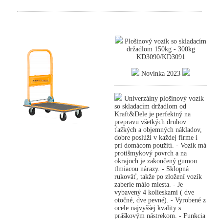
Plošinový vozík so skladacím
držadlom 150kg - 300kg
KD3090/KD3091
Novinka 2023
Univerzálny plošinový vozík
so skladacím držadlom od
Kraft&Dele je perfektný na
prepravu všetkých druhov
ťažkých a objemných nákladov,
dobre poslúži v každej firme i
pri domácom použití. - Vozík má
protišmykový povrch a na
okrajoch je zakončený gumou
tlmiacou nárazy. - Sklopná
rukoväť, takže po zložení vozík
zaberie málo miesta. - Je
vybavený 4 kolieskami ( dve
otočné, dve pevné). - Vyrobené z
ocele najvyššej kvality s
práškovým nástrekom. - Funkcia