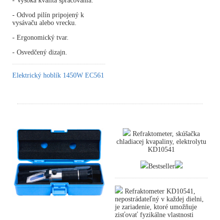
- Vysoká kvalita spracovania.
- Odvod pilín pripojený k
vysávaču alebo vrecku.
- Ergonomický tvar.
- Osvedčený dizajn.
Elektrický hoblík 1450W EC561
Refraktometer, skúšačka
chladiacej kvapaliny, elektrolytu
KD10541
Bestseller
Refraktometer KD10541,
nepostrádateľný v každej dielni,
je zariadenie, ktoré umožňuje
zisťovať fyzikálne vlastnosti