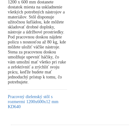
1200 x 600 mm dostanete
dostatok miesta na uskladnenie
všetkých potrebných nástrojov a
materiálov. Stôl disponuje
užitočnou šufládou, kde môžete
skladovať drobné doplnky,
nástroje a údržbové prostriedky.
Pod pracovnou doskou nájdete
policu s nosnosťou až 80 kg, kde
môžete uložiť väčšie nástroje.
Stena za pracovnou doskou
umožňuje upevniť háčiky, čo
vám umožní mať všetko pri ruke
a zefektívniť a zrýchliť svoju
prácu, keďže budete mať
jednoduchý prístup k tomu, čo
potrebujete.
Pracovný dielenský stôl s
rozmermi 1200x600x12 mm
KD640