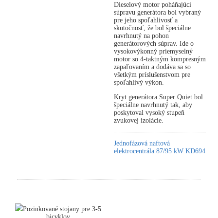
Dieselový motor poháňajúci
súpravu generátora bol vybraný
pre jeho spoľahlivosť a
skutočnosť, že bol špeciálne
navrhnutý na pohon
generátorových súprav. Ide o
vysokovýkonný priemyselný
motor so 4-taktným kompresným
zapaľovaním a dodáva sa so
všetkým príslušenstvom pre
spoľahlivý výkon.
Kryt generátora Super Quiet bol
špeciálne navrhnutý tak, aby
poskytoval vysoký stupeň
zvukovej izolácie.
Jednofázová naftová
elektrocentrála 87/95 kW KD694
Pozinkované stojany pre 3-5
bicyklov