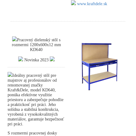
www.kraftdele.sk
Pracovný dielenský stôl s
rozmermi 1200x600x12 mm
KD640
Novinka 2023
Ideálny pracovný stôl pre
majstrov aj profesionálov od
renomovanej značky
Kraft&Dele, model KD640,
ponúka efektívne využitie
priestoru a zabezpečuje pohodlie
a praktickosť pri práci. Jeho
solídna a stabilná konštrukcia,
vyrobená z vysokokvalitných
materiálov, garantuje bezpečnosť
pri práci.
S rozmermi pracovnej dosky