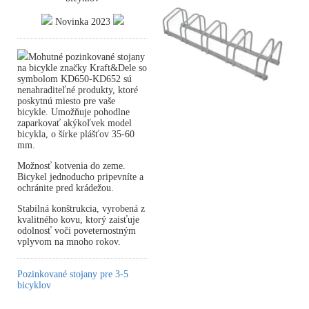
Novinka 2023
Mohutné pozinkované stojany
na bicykle značky Kraft&Dele so
symbolom KD650-KD652 sú
nenahraditeľné produkty, ktoré
poskytnú miesto pre vaše
bicykle. Umožňuje pohodlne
zaparkovať akýkoľvek model
bicykla, o šírke plášťov 35-60
mm.
Možnosť kotvenia do zeme.
Bicykel jednoducho pripevníte a
ochránite pred krádežou.
Stabilná konštrukcia, vyrobená z
kvalitného kovu, ktorý zaisťuje
odolnosť voči poveternostným
vplyvom na mnoho rokov.
Pozinkované stojany pre 3-5
bicyklov