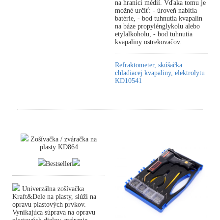
na hranici médií. Vďaka tomu je
možné určiť: - úroveň nabitia
batérie, - bod tuhnutia kvapalín
na báze propylénglykolu alebo
etylalkoholu, - bod tuhnutia
kvapaliny ostrekovačov.
Refraktometer, skúšačka
chladiacej kvapaliny, elektrolytu
KD10541
Zošívačka / zváračka na
plasty KD864
Bestseller
Univerzálna zošívačka
Kraft&Dele na plasty, slúži na
opravu plastových prvkov.
Vynikajúca súprava na opravu