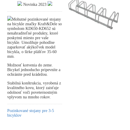
Novinka 2023
Mohutné pozinkované stojany
na bicykle značky Kraft&Dele so
symbolom KD650-KD652 sú
nenahraditeľné produkty, ktoré
poskytnú miesto pre vaše
bicykle. Umožňuje pohodlne
zaparkovať akýkoľvek model
bicykla, o šírke plášťov 35-60
mm.
Možnosť kotvenia do zeme.
Bicykel jednoducho pripevníte a
ochránite pred krádežou.
Stabilná konštrukcia, vyrobená z
kvalitného kovu, ktorý zaisťuje
odolnosť voči poveternostným
vplyvom na mnoho rokov.
Pozinkované stojany pre 3-5
bicyklov