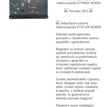
elektrocentrála 87/95kW KD694
Novinka 2023
Jednofázová naftová
elektrocentrála 87/95 kW KD694
Jednotka motor/generátor
pozostáva z dieselového motora
spojeného s generátorom.
Regulátor na motore zaisťuje
stabilnú prevádzkovú rýchlosť
pri meniacich sa podmienkach
zaťaženia a generátor je
vybavený regulátorom napätia,
ktorý stabilizuje výstupné napätie
za rovnakých podmienok.
Systém automatického vypnutia,
ktorý deteguje nízky tlak oleja
alebo vysokú teplotu chladiacej
kvapaliny, v každom prípade
spôsobí, že generátorová
jednotka prestane fungovať.
Dieselový motor poháňajúci