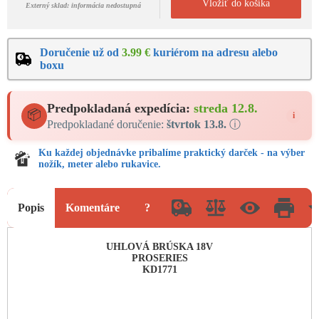
Vložiť do košíka
Externý sklad: informácia nedostupná
Doručenie už od
3.99 €
kuriérom na adresu alebo
boxu
Predpokladaná expedícia:
streda 12.8.
📦
i
Predpokladané doručenie:
štvrtok 13.8.
ⓘ
Ku každej objednávke pribalíme praktický darček - na výber
nožík, meter alebo rukavice.
Popis
Komentáre
?
UHLOVÁ BRÚSKA 18V
PROSERIES
KD1771