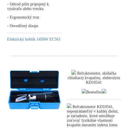
- Odvod pilín pripojený k
vysávaču alebo vrecku.
- Ergonomický tvar.
- Osvedčený dizajn.
Elektrický hoblík 1450W EC561
Refraktometer, skúšačka
chladiacej kvapaliny, elektrolytu
KD10541
Bestseller
Refraktometer KD10541,
nepostrádateľný v každej dielni,
je zariadenie, ktoré umožňuje
zisťovať fyzikálne vlastnosti
kvapalín meraním indexu lomu