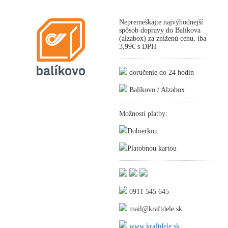
Nepremeškajte najvýhodnejší
spôsob dopravy do Balíkova
(alzabox) za zníženú cenu, iba
3,99€ s DPH
doručenie do 24 hodín
Balíkovo / Alzabox
Možnosti platby:
Dobierkou
Platobnou kartou
0911 545 645
mail@kraftdele.sk
www.kraftdele.sk