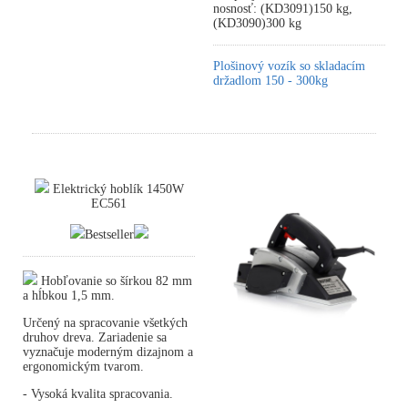
nosnosť: (KD3091)150 kg,
(KD3090)300 kg
Plošinový vozík so skladacím
držadlom 150 - 300kg
Elektrický hoblík 1450W
EC561
Bestseller
Hobľovanie so šírkou 82 mm
a hĺbkou 1,5 mm.
Určený na spracovanie všetkých
druhov dreva. Zariadenie sa
vyznačuje moderným dizajnom a
ergonomickým tvarom.
- Vysoká kvalita spracovania.