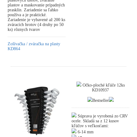
plastových dielov, zváranie
plastov a maskovanie prípadných
prasklín. Zariadenie sa ľahko
používa a je praktické.
Zariadenie je vybavené až 200 ks
zváracích hrotov (4 druhy po 50
ks) rôznych tvarov
Zošívačka / zváračka na plasty
KD864
Očko-ploché kľúče 12ks
KD10937
Bestseller
Súprava je vyrobená zo CRV
ocele. Skladá sa z 12 kusov
kľúčov s veľkosťami:
6-14 mm