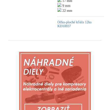
17 mm
9 mm
22 mm
Očko-ploché kľúče 12ks
KD10937