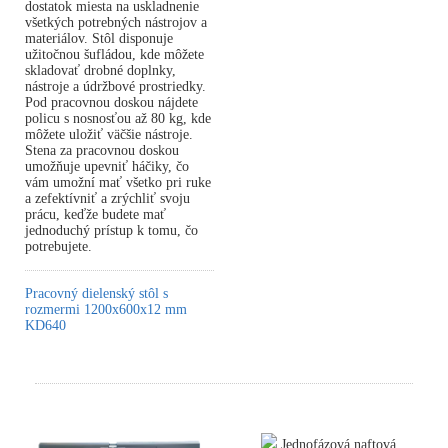
dostatok miesta na uskladnenie
všetkých potrebných nástrojov a
materiálov. Stôl disponuje
užitočnou šufládou, kde môžete
skladovať drobné doplnky,
nástroje a údržbové prostriedky.
Pod pracovnou doskou nájdete
policu s nosnosťou až 80 kg, kde
môžete uložiť väčšie nástroje.
Stena za pracovnou doskou
umožňuje upevniť háčiky, čo
vám umožní mať všetko pri ruke
a zefektívniť a zrýchliť svoju
prácu, keďže budete mať
jednoduchý prístup k tomu, čo
potrebujete.
Pracovný dielenský stôl s
rozmermi 1200x600x12 mm
KD640
Jednofázová naftová