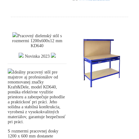
Pracovný dielenský stôl s
rozmermi 1200x600x12 mm
KD640
Novinka 2023
Ideálny pracovný stôl pre
majstrov aj profesionálov od
renomovanej značky
Kraft&Dele, model KD640,
ponúka efektívne využitie
priestoru a zabezpečuje pohodlie
a praktickosť pri práci. Jeho
solídna a stabilná konštrukcia,
vyrobená z vysokokvalitných
materiálov, garantuje bezpečnosť
pri práci.
S rozmermi pracovnej dosky
1200 x 600 mm dostanete