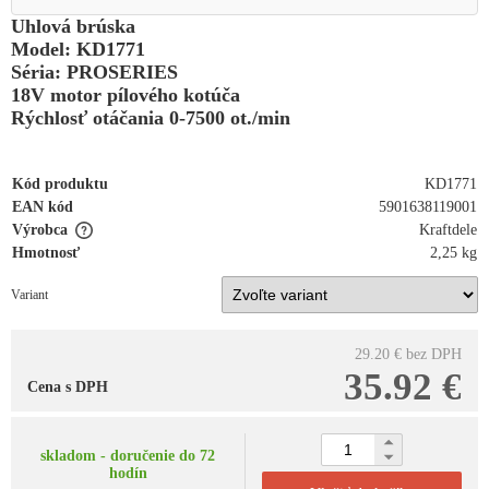
Uhlová brúska
Model: KD1771
Séria: PROSERIES
18V motor pílového kotúča
Rýchlosť otáčania 0-7500 ot./min
Kód produktu
KD1771
EAN kód
5901638119001
Výrobca
Kraftdele
Hmotnosť
2,25 kg
Variant
29.20 €
bez DPH
35.92 €
Cena s DPH
skladom - doručenie do 72
hodín