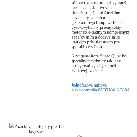
súpravu generátora bol vybraný
pre jeho spoľahlivosť a
skutočnosť, že bol špeciálne
navrhnutý na pohon
generátorových súprav. Ide o
vysokovýkonný priemyselný
motor so 4-taktným kompresným
zapaľovaním a dodáva sa so
všetkým príslušenstvom pre
spoľahlivý výkon.
Kryt generátora Super Quiet bol
špeciálne navrhnutý tak, aby
poskytoval vysoký stupeň
zvukovej izolácie.
Jednofázová naftová
elektrocentrála 87/95 kW KD694
Pozinkované stojany pre 3-5
bicyklov