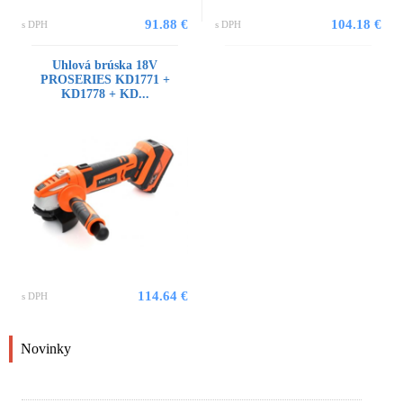
91.88 €
104.18 €
s DPH
s DPH
Uhlová brúska 18V
PROSERIES KD1771 +
KD1778 + KD...
114.64 €
s DPH
Novinky