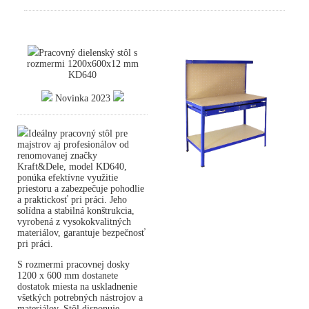
Pracovný dielenský stôl s
rozmermi 1200x600x12 mm
KD640
Novinka 2023
Ideálny pracovný stôl pre
majstrov aj profesionálov od
renomovanej značky
Kraft&Dele, model KD640,
ponúka efektívne využitie
priestoru a zabezpečuje pohodlie
a praktickosť pri práci. Jeho
solídna a stabilná konštrukcia,
vyrobená z vysokokvalitných
materiálov, garantuje bezpečnosť
pri práci.
S rozmermi pracovnej dosky
1200 x 600 mm dostanete
dostatok miesta na uskladnenie
všetkých potrebných nástrojov a
materiálov. Stôl disponuje