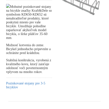
Mohutné pozinkované stojany
na bicykle značky Kraft&Dele so
symbolom KD650-KD652 sú
nenahraditeľné produkty, ktoré
poskytnú miesto pre vaše
bicykle. Umožňuje pohodlne
zaparkovať akýkoľvek model
bicykla, o šírke plášťov 35-60
mm.
Možnosť kotvenia do zeme.
Bicykel jednoducho pripevníte a
ochránite pred krádežou.
Stabilná konštrukcia, vyrobená z
kvalitného kovu, ktorý zaisťuje
odolnosť voči poveternostným
vplyvom na mnoho rokov.
Pozinkované stojany pre 3-5
bicyklov