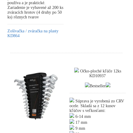
používa a je praktické.
Zariadenie je vybavené až 200 ks
zváracích hrotov (4 druhy po 50
ks) rôznych tvarov
Zošívačka / zváračka na plasty
KD864
Očko-ploché kľúče 12ks
KD10937
Bestseller
Súprava je vyrobená zo CRV
ocele. Skladá sa z 12 kusov
kľúčov s veľkosťami:
6-14 mm
17 mm
9 mm