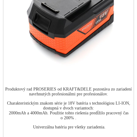
Produktový rad PROSERIES od KRAFT&DELE pozostáva zo zariadení
navrhnutých profesionálmi pre profesionálov.
Charakteristickým znakom série je 18V batéria s technológiou LI-ION,
dostupná v dvoch variantoch:
2000mAh a 4000mAh. Použitie tohto riešenia predĺžilo pracovný čas
o 200% .
Univerzálna batéria pre všetky zariadenia.