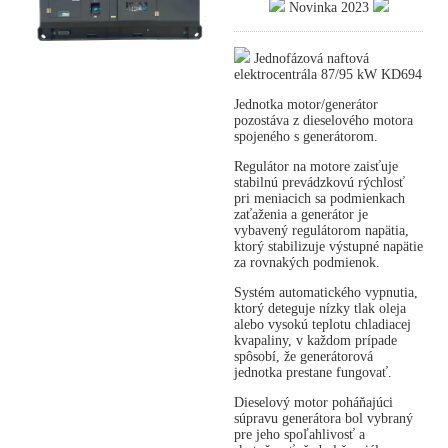
Novinka 2023
Jednofázová naftová
elektrocentrála 87/95 kW KD694
Jednotka motor/generátor
pozostáva z dieselového motora
spojeného s generátorom.
Regulátor na motore zaisťuje
stabilnú prevádzkovú rýchlosť
pri meniacich sa podmienkach
zaťaženia a generátor je
vybavený regulátorom napätia,
ktorý stabilizuje výstupné napätie
za rovnakých podmienok.
Systém automatického vypnutia,
ktorý deteguje nízky tlak oleja
alebo vysokú teplotu chladiacej
kvapaliny, v každom prípade
spôsobí, že generátorová
jednotka prestane fungovať.
Dieselový motor poháňajúci
súpravu generátora bol vybraný
pre jeho spoľahlivosť a