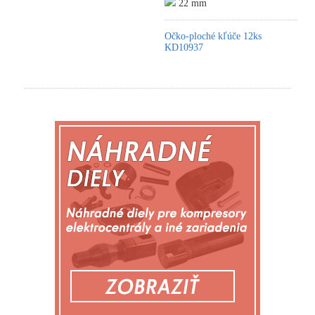
22 mm
Očko-ploché kľúče 12ks
KD10937