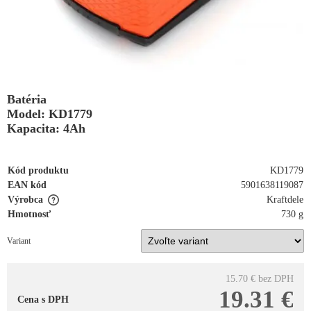
Batéria
Model: KD1779
Kapacita: 4Ah
Kód produktu
KD1779
EAN kód
5901638119087
Výrobca
Kraftdele
Hmotnosť
730 g
Variant
15.70 €
bez DPH
19.31 €
Cena s DPH