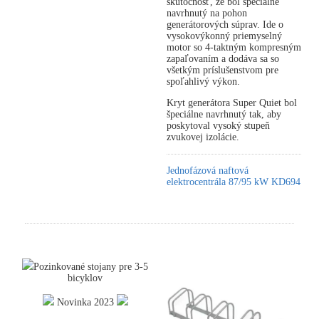
skutočnosť, že bol špeciálne
navrhnutý na pohon
generátorových súprav. Ide o
vysokovýkonný priemyselný
motor so 4-taktným kompresným
zapaľovaním a dodáva sa so
všetkým príslušenstvom pre
spoľahlivý výkon.
Kryt generátora Super Quiet bol
špeciálne navrhnutý tak, aby
poskytoval vysoký stupeň
zvukovej izolácie.
Jednofázová naftová
elektrocentrála 87/95 kW KD694
Pozinkované stojany pre 3-5
bicyklov
Novinka 2023