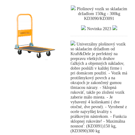
Plošinový vozík so skladacím
držadlom 150kg - 300kg
KD3090/KD3091
Novinka 2023
Univerzálny plošinový vozík
so skladacím držadlom od
Kraft&Dele je perfektný na
prepravu všetkých druhov
ťažkých a objemných nákladov,
dobre poslúži v každej firme i
pri domácom použití. - Vozík má
protišmykový povrch a na
okrajoch je zakončený gumou
tlmiacou nárazy. - Sklopná
rukoväť, takže po zložení vozík
zaberie málo miesta. - Je
vybavený 4 kolieskami ( dve
otočné, dve pevné). - Vyrobené z
ocele najvyššej kvality s
práškovým nástrekom. - Funkcia
sklopnej rukoväte! - Maximálna
nosnosť: (KD3091)150 kg,
(KD3090)300 kg