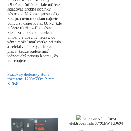
užitočnou šufládou, kde môžete
skladovať drobné doplnky,
nástroje a údržbové prostriedky.
Pod pracovnou doskou nájdete
policu s nosnosťou až 80 kg, kde
môžete uložiť väčšie nástroje.
Stena za pracovnou doskou
umožňuje upevniť háčiky, čo
vám umožní mať všetko pri ruke
a zefektívniť a zrýchliť svoju
prácu, keďže budete mať
jednoduchý prístup k tomu, čo
potrebujete.
Pracovný dielenský stôl s
rozmermi 1200x600x12 mm
KD640
Jednofázová naftová
elektrocentrála 87/95kW KD694