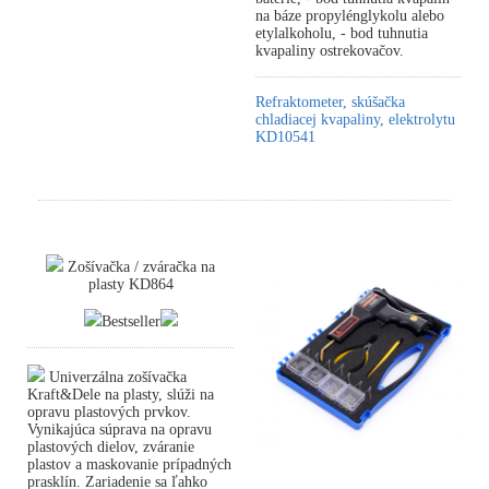
na báze propylénglykolu alebo
etylalkoholu, - bod tuhnutia
kvapaliny ostrekovačov.
Refraktometer, skúšačka
chladiacej kvapaliny, elektrolytu
KD10541
Zošívačka / zváračka na
plasty KD864
Bestseller
Univerzálna zošívačka
Kraft&Dele na plasty, slúži na
opravu plastových prvkov.
Vynikajúca súprava na opravu
plastových dielov, zváranie
plastov a maskovanie prípadných
prasklín. Zariadenie sa ľahko