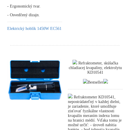
- Ergonomický tvar.
- Osvedčený dizajn.
Elektrický hoblík 1450W EC561
Refraktometer, skúšačka
chladiacej kvapaliny, elektrolytu
KD10541
Bestseller
Refraktometer KD10541,
nepostrádateľný v každej dielni,
je zariadenie, ktoré umožňuje
zisťovať fyzikálne vlastnosti
kvapalín meraním indexu lomu
na hranici médií. Vďaka tomu je
možné určiť: - úroveň nabitia
batérie, - bod tuhnutia kvapalín