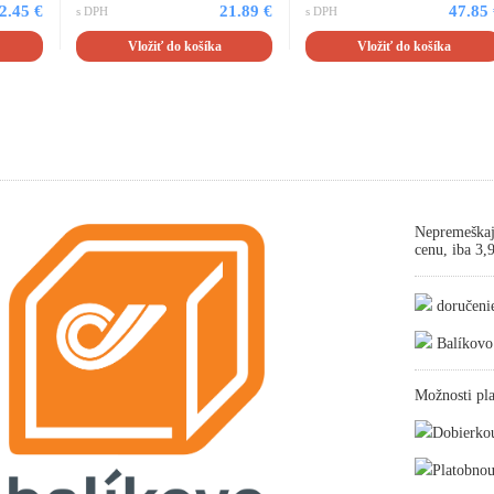
2.45 €
21.89 €
47.85
s DPH
s DPH
Vložiť do košíka
Vložiť do košíka
Nepremeškaj
cenu, iba 3
doručeni
Balíkovo
Možnosti pla
Dobierko
Platobnou