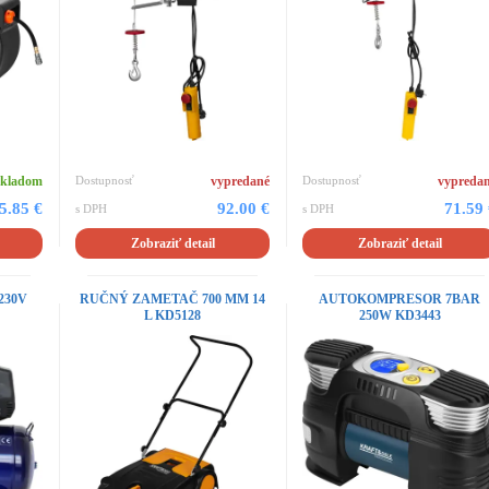
skladom
Dostupnosť
vypredané
Dostupnosť
vypreda
5.85 €
92.00 €
71.59
s DPH
s DPH
Zobraziť detail
Zobraziť detail
 230V
RUČNÝ ZAMETAČ 700 MM 14
AUTOKOMPRESOR 7BAR
L KD5128
250W KD3443