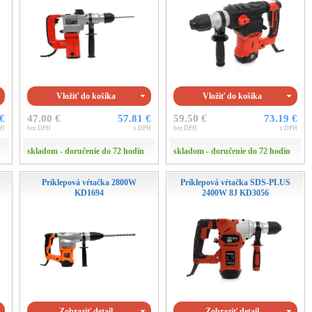
Vložiť do košíka
Vložiť do košíka
 €
47.00 €
57.81 €
59.50 €
73.19 €
PH
bez DPH
s DPH
bez DPH
s DPH
skladom - doručenie do 72 hodín
skladom - doručenie do 72 hodín
Príklepová vŕtačka 2800W
Príklepová vŕtačka SDS-PLUS
KD1694
2400W 8J KD3056
Zobraziť detail
Zobraziť detail