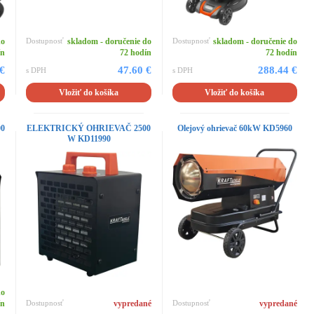
do
Dostupnosť
skladom - doručenie do
Dostupnosť
skladom - doručenie do
ín
72 hodín
72 hodín
 €
47.60 €
288.44 €
s DPH
s DPH
Vložiť do košíka
Vložiť do košíka
0
ELEKTRICKÝ OHRIEVAČ 2500
Olejový ohrievač 60kW KD5960
W KD11990
do
ín
Dostupnosť
vypredané
Dostupnosť
vypredané