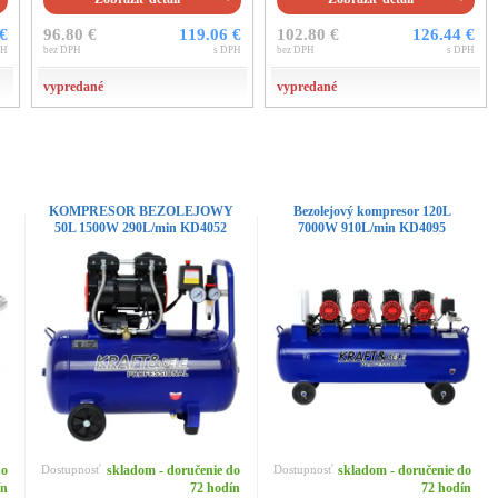
 €
96.80 €
119.06 €
102.80 €
126.44 €
PH
bez DPH
s DPH
bez DPH
s DPH
vypredané
vypredané
KOMPRESOR BEZOLEJOWY
Bezolejový kompresor 120L
50L 1500W 290L/min KD4052
7000W 910L/min KD4095
do
Dostupnosť
skladom - doručenie do
Dostupnosť
skladom - doručenie do
ín
72 hodín
72 hodín