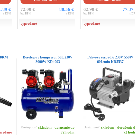
1.89 €
72.00 €
88.56 €
62.90 €
77.37
s DPH
bez DPH
s DPH
bez DPH
s D
vypredané
vypredané
2,8KM
Bezolejový kompresor 50L 230V
Palivové čerpadlo 230V 550W
3000W KD4093
60L/min KD5537
Dostupnosť
skladom - doručenie do
Dostupnosť
skladom - doručenie 
predané
72 hodín
72 hod