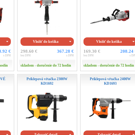
Vložiť do košíka
Vložiť do košíka
8.92 €
298.60 €
367.28 €
169.30 €
208.24
s DPH
bez DPH
s DPH
bez DPH
s D
hodín
skladom - doručenie do 72 hodín
skladom - doručenie do 72 hodín
OVÉ
Príklepová vŕtačka 2300W
Príklepová vŕtačka 2400W
KD1692
KD1693
Zobraziť detail
Zobraziť detail