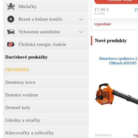
Miešačky
17.80 €
2
bez DPH
Rezné a brúsne kotúče
vypredané
Vybavenie autodielne
Nové produkty
Úložiská energie, batérie
Darčekové poukážky
Dmuchawa spalinowa 
350km/h KD5195
PROSERIES
Detektory kovu
Domáce vodárne
Drotené kefy
Gilotíny a rezačky
Klincovačky a zošivačky
Dostupnosť
vy