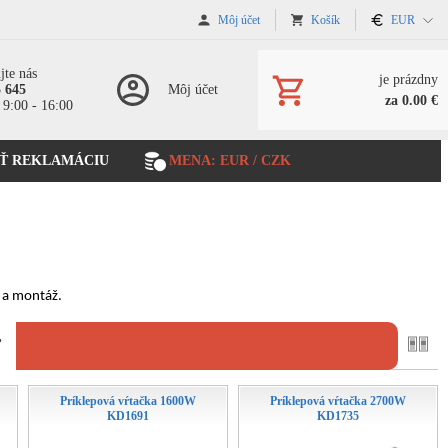
Môj účet
Košík
EUR
jte nás
je prázdny
5 645
Môj účet
za 0.00 €
 9:00 - 16:00
Ť REKLAMÁCIU
MENA: EUR / CZK
e a montáž.
ť
Príklepová vŕtačka 1600W
Príklepová vŕtačka 2700W
KD1691
KD1735