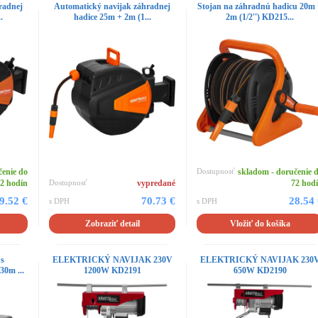
radnej
Automatický navijak záhradnej
Stojan na záhradnú hadicu 20m
.
hadice 25m + 2m (1...
2m (1/2'') KD215...
čenie do
Dostupnosť
skladom - doručenie 
2 hodín
Dostupnosť
vypredané
72 hod
9.52 €
70.73 €
28.54
s DPH
s DPH
Zobraziť detail
Vložiť do košíka
 s
ELEKTRICKÝ NAVIJAK 230V
ELEKTRICKÝ NAVIJAK 230
30m ...
1200W KD2191
650W KD2190