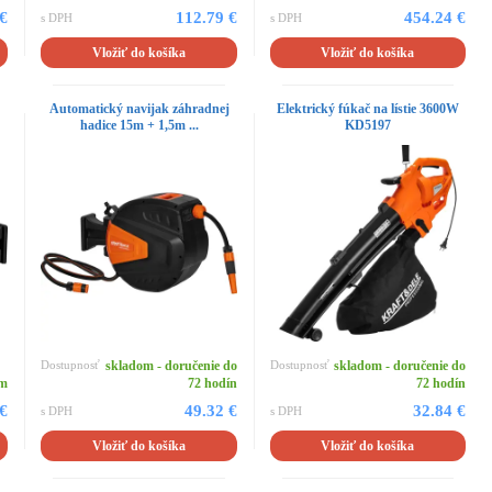
 €
112.79 €
454.24 €
s DPH
s DPH
Vložiť do košíka
Vložiť do košíka
j
Automatický navijak záhradnej
Elektrický fúkač na lístie 3600W
hadice 15m + 1,5m ...
KD5197
Dostupnosť
skladom - doručenie do
Dostupnosť
skladom - doručenie do
om
72 hodín
72 hodín
 €
49.32 €
32.84 €
s DPH
s DPH
Vložiť do košíka
Vložiť do košíka