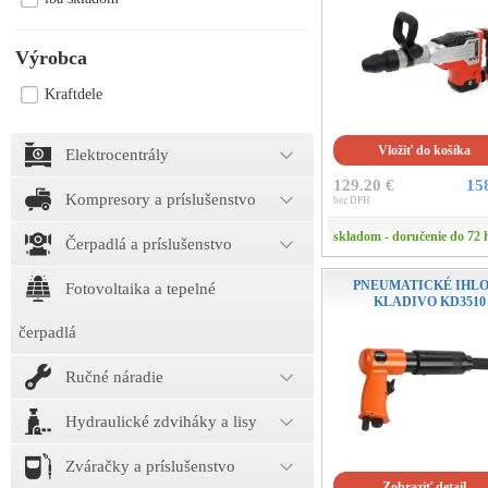
Výrobca
Kraftdele
Vložiť do košíka
Elektrocentrály
129.20 €
15
Kompresory a príslušenstvo
bez DPH
skladom - doručenie do 72 
Čerpadlá a príslušenstvo
PNEUMATICKÉ IHL
Fotovoltaika a tepelné
KLADIVO KD3510
čerpadlá
Ručné náradie
Hydraulické zdviháky a lisy
Zváračky a príslušenstvo
Zobraziť detail