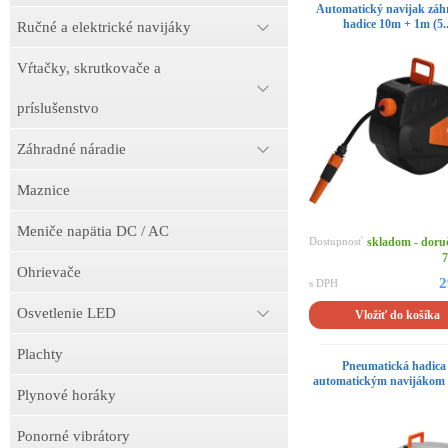
Automatický navijak záh
hadice 10m + 1m (5..
Ručné a elektrické navijáky
Vŕtačky, skrutkovače a
príslušenstvo
Záhradné náradie
Maznice
Meniče napätia DC / AC
Dostupnosť
skladom - doru
7
Ohrievače
2
s DPH
Osvetlenie LED
Vložiť do košíka
Plachty
Pneumatická hadica
automatickým navijákom 
Plynové horáky
Ponorné vibrátory