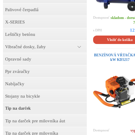
Palivové čerpadlá
Dostupnosť
skladom - doru
X-SERIES
7
12
s DPH
Leštičky betónu
Vložiť do košíka
Vibračné dosky, žaby
BENZÍNOVÁ VŔTAČKA 2
Opravné sady
kW KD5217
Ppr zváračky
Nabíjačky
Stojany na bicykle
Tip na darček
Tip na darček pre milovníka áut
Dostupnosť
vy
Tip na darček pre milovníka