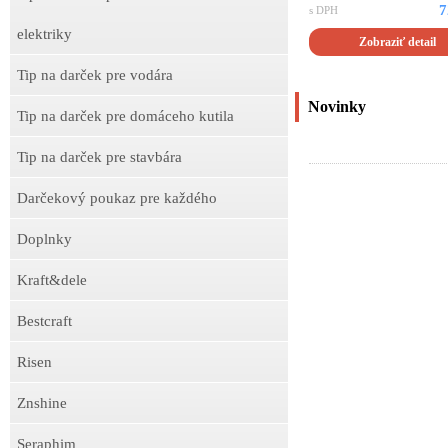
7
s DPH
elektriky
Zobraziť detail
Tip na darček pre vodára
Novinky
Tip na darček pre domáceho kutila
Tip na darček pre stavbára
Darčekový poukaz pre každého
Doplnky
Kraft&dele
Bestcraft
Risen
Znshine
Seraphim