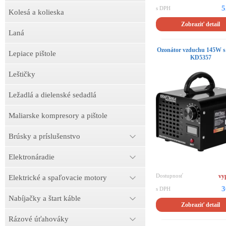
5
s DPH
Kolesá a kolieska
Zobraziť detail
Laná
Ozonátor vzduchu 145W s 
Lepiace pištole
KD5357
Leštičky
Ležadlá a dielenské sedadlá
Maliarske kompresory a pištole
Brúsky a príslušenstvo
Elektronáradie
Dostupnosť
vy
Elektrické a spaľovacie motory
3
s DPH
Nabíjačky a štart káble
Zobraziť detail
Rázové úťahováky