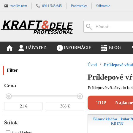
napíšte nám
0911 545 645
Podmienky
Súkromie
UŽÍVATEĽ
INFORMÁCIE
BLOG
Úvod
/
Príklepové vŕta
Filter
Príklepové v
Cena
Príklepové vŕtačky do bet
TOP
Najlacne
21
€
368
€
Búracie kladivo + kufor 
Štítok
KD1737
iba skladom