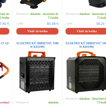
čenie do
Dostupnosť
skladom - doručenie do
Dostupnosť
skladom - doručenie 
2 hodín
72 hodín
72 hod
7.92 €
81.18 €
56.21
s DPH
s DPH
Vložiť do košíka
Vložiť do košíka
T 4,9
ELEKTRICKÝ OHRIEVAČ 3500
ELEKTRICKÝ OHRIEVAČ 550
W KD11991
W KD11992
Dostupnosť
skladom - doručenie 
predané
Dostupnosť
skladom
72 hod