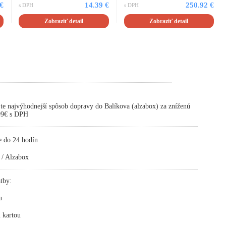
 €
14.39 €
250.92 €
s DPH
s DPH
Zobraziť detail
Zobraziť detail
te najvýhodnejší spôsob dopravy do Balíkova (alzabox) za zníženú
,99€ s DPH
e do 24 hodín
 / Alzabox
tby:
u
 kartou