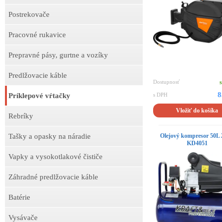
Postrekovače
Pracovné rukavice
Prepravné pásy, gurtne a vozíky
Predlžovacie káble
Dostupnosť
8
Príklepové vŕtačky
s DPH
Vložiť do košíka
Rebríky
Tašky a opasky na náradie
Olejový kompresor 50L
KD4051
Vapky a vysokotlakové čističe
Záhradné predlžovacie káble
Batérie
Vysávače