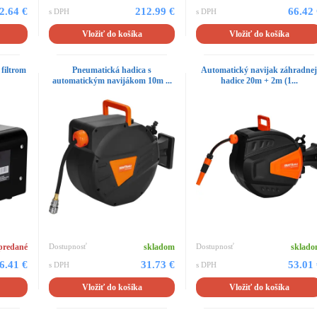
2.64 €
212.99 €
66.42
s DPH
s DPH
Vložiť do košíka
Vložiť do košíka
filtrom
Pneumatická hadica s
Automatický navijak záhradne
automatickým navijákom 10m ...
hadice 20m + 2m (1...
predané
Dostupnosť
skladom
Dostupnosť
sklad
6.41 €
31.73 €
53.01
s DPH
s DPH
Vložiť do košíka
Vložiť do košíka