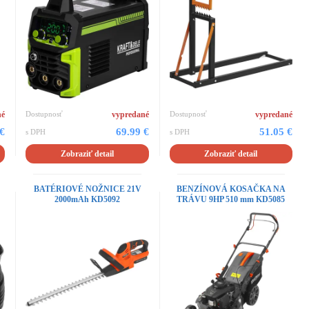
né
Dostupnosť
vypredané
Dostupnosť
vypredané
 €
69.99 €
51.05 €
s DPH
s DPH
Zobraziť detail
Zobraziť detail
BATÉRIOVÉ NOŽNICE 21V
BENZÍNOVÁ KOSAČKA NA
2000mAh KD5092
TRÁVU 9HP 510 mm KD5085