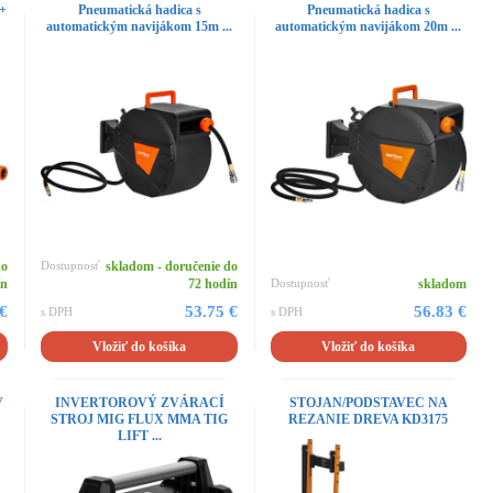
 +
Pneumatická hadica s
Pneumatická hadica s
automatickým navijákom 15m ...
automatickým navijákom 20m ...
do
Dostupnosť
skladom - doručenie do
ín
72 hodín
Dostupnosť
skladom
 €
53.75 €
56.83 €
s DPH
s DPH
Vložiť do košíka
Vložiť do košíka
V
INVERTOROVÝ ZVÁRACÍ
STOJAN/PODSTAVEC NA
STROJ MIG FLUX MMA TIG
REZANIE DREVA KD3175
LIFT ...