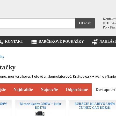
Kontaktu
Hľadať
0911 54
Po - Pia:
KONTAKT
DARČEKOVÉ POUKÁŽKY
NAHLÁSI
čky
ŕtačky
ónu, muriva a kovu. Sietové aj akumulátorové. Kraftdele.sk – rýchle vŕtani
jšie
Najdrahšie
Najnovšie
Odporúčané
Dostupnos
2600W
Búracie kladivo 3200W + kufor
BÚRACIE KLADIVO 3200W
KD1738
75J HEX-GAN KD3211