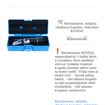
Refraktometer, skúšačka
chladiacej kvapaliny, elektrolytu
KD10541
Bestseller
Refraktometer KD10541,
nepostrádateľný v každej dielni,
je zariadenie, ktoré umožňuje
zisťovať fyzikálne vlastnosti
kvapalín meraním indexu lomu
na hranici médií. Vďaka tomu je
možné určiť: - úroveň nabitia
batérie, - bod tuhnutia kvapalín
na báze propylénglykolu alebo
etylalkoholu, - bod tuhnutia
kvapaliny ostrekovačov.
Refraktometer, skúšačka