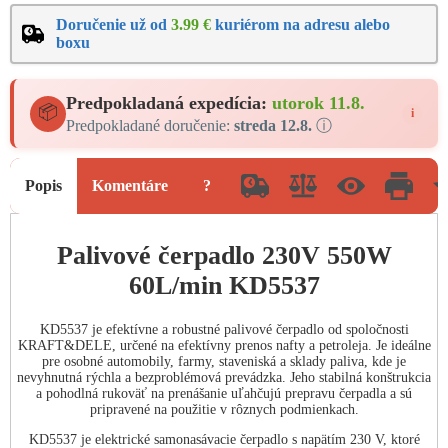
Doručenie už od
3.99 €
kuriérom na adresu alebo
boxu
Predpokladaná expedícia:
utorok 11.8.
📦
i
Predpokladané doručenie:
streda 12.8.
ⓘ
Popis
Komentáre
?
Palivové čerpadlo 230V 550W
60L/min KD5537
KD5537 je efektívne a robustné palivové čerpadlo od spoločnosti
KRAFT&DELE, určené na efektívny prenos nafty a petroleja. Je ideálne
pre osobné automobily, farmy, staveniská a sklady paliva, kde je
nevyhnutná rýchla a bezproblémová prevádzka. Jeho stabilná konštrukcia
a pohodlná rukoväť na prenášanie uľahčujú prepravu čerpadla a sú
pripravené na použitie v rôznych podmienkach.
KD5537 je elektrické samonasávacie čerpadlo s napätím 230 V, ktoré