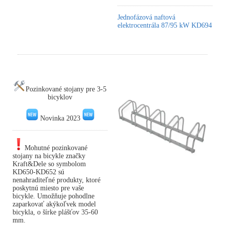
Jednofázová naftová
elektrocentrála 87/95 kW KD694
Pozinkované stojany pre 3-5
bicyklov
Novinka 2023
Mohutné pozinkované
stojany na bicykle značky
Kraft&Dele so symbolom
KD650-KD652 sú
nenahraditeľné produkty, ktoré
poskytnú miesto pre vaše
bicykle. Umožňuje pohodlne
zaparkovať akýkoľvek model
bicykla, o šírke plášťov 35-60
mm.