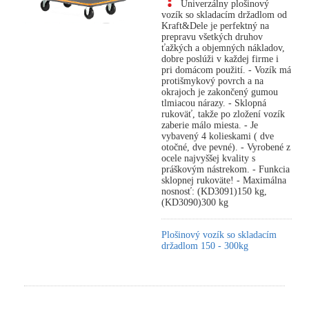
Univerzálny plošinový
vozík so skladacím držadlom od
Kraft&Dele je perfektný na
prepravu všetkých druhov
ťažkých a objemných nákladov,
dobre poslúži v každej firme i
pri domácom použití. - Vozík má
protišmykový povrch a na
okrajoch je zakončený gumou
tlmiacou nárazy. - Sklopná
rukoväť, takže po zložení vozík
zaberie málo miesta. - Je
vybavený 4 kolieskami ( dve
otočné, dve pevné). - Vyrobené z
ocele najvyššej kvality s
práškovým nástrekom. - Funkcia
sklopnej rukoväte! - Maximálna
nosnosť: (KD3091)150 kg,
(KD3090)300 kg
Plošinový vozík so skladacím
držadlom 150 - 300kg