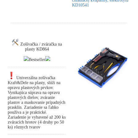
chladiacej kvapaliny, elektrolytu
KD10541
Zošívačka / zváračka na
plasty KD864
Bestseller
Univerzálna zošívačka
Kraft&Dele na plasty, slúži na
opravu plastových prvkov.
Vynikajúca súprava na opravu
plastových dielov, zváranie
plastov a maskovanie prípadných
prasklín. Zariadenie sa ľahko
používa a je praktické.
Zariadenie je vybavené až 200 ks
zváracích hrotov (4 druhy po 50
ks) rôznych tvarov