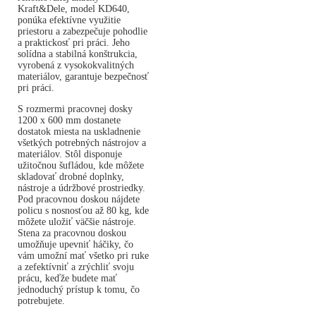
Kraft&Dele, model KD640,
ponúka efektívne využitie
priestoru a zabezpečuje pohodlie
a praktickosť pri práci. Jeho
solídna a stabilná konštrukcia,
vyrobená z vysokokvalitných
materiálov, garantuje bezpečnosť
pri práci.
S rozmermi pracovnej dosky
1200 x 600 mm dostanete
dostatok miesta na uskladnenie
všetkých potrebných nástrojov a
materiálov. Stôl disponuje
užitočnou šufládou, kde môžete
skladovať drobné doplnky,
nástroje a údržbové prostriedky.
Pod pracovnou doskou nájdete
policu s nosnosťou až 80 kg, kde
môžete uložiť väčšie nástroje.
Stena za pracovnou doskou
umožňuje upevniť háčiky, čo
vám umožní mať všetko pri ruke
a zefektívniť a zrýchliť svoju
prácu, keďže budete mať
jednoduchý prístup k tomu, čo
potrebujete.