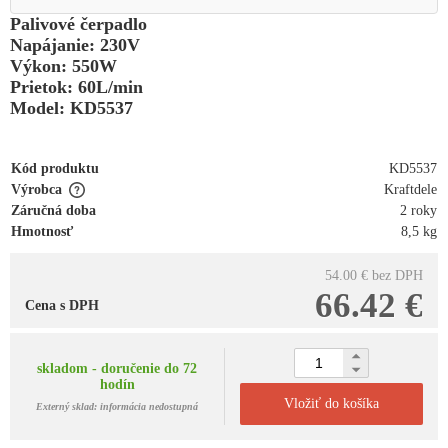
Palivové čerpadlo
Napájanie: 230V
Výkon: 550W
Prietok: 60L/min
Model: KD5537
Kód produktu
KD5537
Výrobca
Kraftdele
Záručná doba
2 roky
Hmotnosť
8,5 kg
54.00 €
bez DPH
66.42 €
Cena s DPH
skladom - doručenie do 72
hodín
Vložiť do košíka
Externý sklad: informácia nedostupná