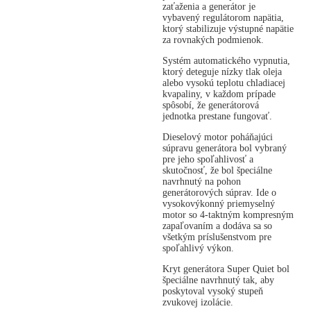
zaťaženia a generátor je
vybavený regulátorom napätia,
ktorý stabilizuje výstupné napätie
za rovnakých podmienok.
Systém automatického vypnutia,
ktorý deteguje nízky tlak oleja
alebo vysokú teplotu chladiacej
kvapaliny, v každom prípade
spôsobí, že generátorová
jednotka prestane fungovať.
Dieselový motor poháňajúci
súpravu generátora bol vybraný
pre jeho spoľahlivosť a
skutočnosť, že bol špeciálne
navrhnutý na pohon
generátorových súprav. Ide o
vysokovýkonný priemyselný
motor so 4-taktným kompresným
zapaľovaním a dodáva sa so
všetkým príslušenstvom pre
spoľahlivý výkon.
Kryt generátora Super Quiet bol
špeciálne navrhnutý tak, aby
poskytoval vysoký stupeň
zvukovej izolácie.