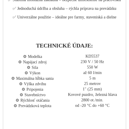
✅ Jednoduchá údržba a obsluha – rýchla príprava na prevádzku
✅ Univerzálne použitie – ideálne pre farmy, staveniská a dielne
TECHNICKÉ ÚDAJE:
KD5537
⚙️ Modelka
230 V / 50 Hz
⚙️ Napájací zdroj
550 W
⚙️ Sila
až 60 l/min
⚙️ Výkon
5 m
⚙️ Maximálna hĺbka sania
25 metrov
⚙️ Výška zdvihu
1" (25 mm)
⚙️ Pripojenia
Kovové puzdro, železná hlava
⚙️ Stavebníctvo
2800 ot./min.
⚙️ Rýchlosť otáčania
od -20 °C do +60 °C
⚙️ Prevádzková teplota