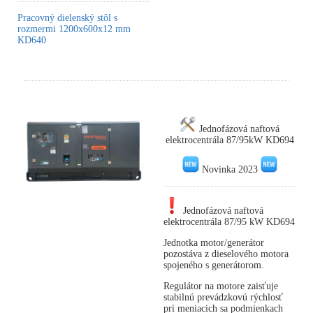
Pracovný dielenský stôl s
rozmermi 1200x600x12 mm
KD640
Jednofázová naftová
elektrocentrála 87/95kW KD694
Novinka 2023
Jednofázová naftová
elektrocentrála 87/95 kW KD694
Jednotka motor/generátor
pozostáva z dieselového motora
spojeného s generátorom.
Regulátor na motore zaisťuje
stabilnú prevádzkovú rýchlosť
pri meniacich sa podmienkach