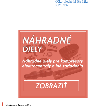
Očko-ploché kľúče 12ks
KD10937
Najpredávanejšie