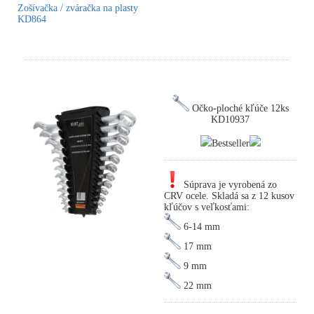
Zošívačka / zváračka na plasty
KD864
Očko-ploché kľúče 12ks
KD10937
Bestseller
Súprava je vyrobená zo
CRV ocele. Skladá sa z 12 kusov
kľúčov s veľkosťami:
6-14 mm
17 mm
9 mm
22 mm