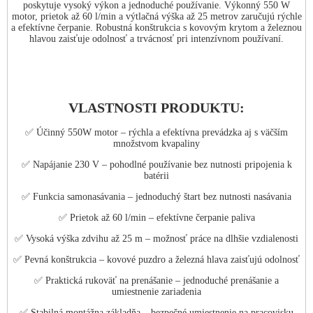
poskytuje vysoký výkon a jednoduché používanie. Výkonný 550 W
motor, prietok až 60 l/min a výtlačná výška až 25 metrov zaručujú rýchle
a efektívne čerpanie. Robustná konštrukcia s kovovým krytom a železnou
hlavou zaisťuje odolnosť a trvácnosť pri intenzívnom používaní.
VLASTNOSTI PRODUKTU:
✅ Účinný 550W motor – rýchla a efektívna prevádzka aj s väčším
množstvom kvapaliny
✅ Napájanie 230 V – pohodlné používanie bez nutnosti pripojenia k
batérii
✅ Funkcia samonasávania – jednoduchý štart bez nutnosti nasávania
✅ Prietok až 60 l/min – efektívne čerpanie paliva
✅ Vysoká výška zdvihu až 25 m – možnosť práce na dlhšie vzdialenosti
✅ Pevná konštrukcia – kovové puzdro a železná hlava zaisťujú odolnosť
✅ Praktická rukoväť na prenášanie – jednoduché prenášanie a
umiestnenie zariadenia
✅ Stabilná montážna základňa – bezpečné umiestnenie na pracovisku