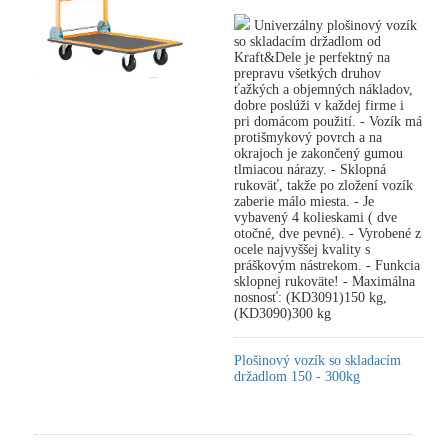
Univerzálny plošinový vozík
so skladacím držadlom od
Kraft&Dele je perfektný na
prepravu všetkých druhov
ťažkých a objemných nákladov,
dobre poslúži v každej firme i
pri domácom použití. - Vozík má
protišmykový povrch a na
okrajoch je zakončený gumou
tlmiacou nárazy. - Sklopná
rukoväť, takže po zložení vozík
zaberie málo miesta. - Je
vybavený 4 kolieskami ( dve
otočné, dve pevné). - Vyrobené z
ocele najvyššej kvality s
práškovým nástrekom. - Funkcia
sklopnej rukoväte! - Maximálna
nosnosť: (KD3091)150 kg,
(KD3090)300 kg
Plošinový vozík so skladacím
držadlom 150 - 300kg