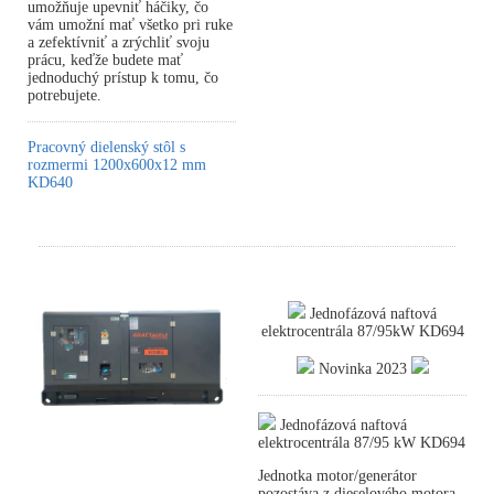
umožňuje upevniť háčiky, čo
vám umožní mať všetko pri ruke
a zefektívniť a zrýchliť svoju
prácu, keďže budete mať
jednoduchý prístup k tomu, čo
potrebujete.
Pracovný dielenský stôl s
rozmermi 1200x600x12 mm
KD640
Jednofázová naftová
elektrocentrála 87/95kW KD694
Novinka 2023
Jednofázová naftová
elektrocentrála 87/95 kW KD694
Jednotka motor/generátor
pozostáva z dieselového motora