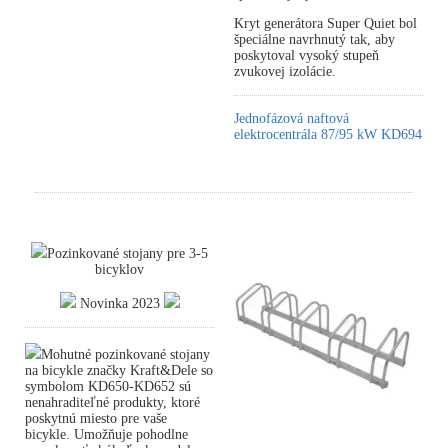
Kryt generátora Super Quiet bol
špeciálne navrhnutý tak, aby
poskytoval vysoký stupeň
zvukovej izolácie.
Jednofázová naftová
elektrocentrála 87/95 kW KD694
Pozinkované stojany pre 3-5
bicyklov
Novinka 2023
Mohutné pozinkované stojany
na bicykle značky Kraft&Dele so
symbolom KD650-KD652 sú
nenahraditeľné produkty, ktoré
poskytnú miesto pre vaše
bicykle. Umožňuje pohodlne