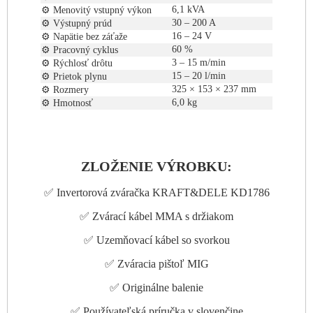
6,1 kVA
⚙️ Menovitý vstupný výkon
30 – 200 A
⚙️ Výstupný prúd
16 – 24 V
⚙️ Napätie bez záťaže
60 %
⚙️ Pracovný cyklus
3 – 15 m/min
⚙️ Rýchlosť drôtu
15 – 20 l/min
⚙️ Prietok plynu
325 × 153 × 237 mm
⚙️ Rozmery
6,0 kg
⚙️ Hmotnosť
ZLOŽENIE VÝROBKU:
✅ Invertorová zváračka KRAFT&DELE KD1786
✅ Zvárací kábel MMA s držiakom
✅ Uzemňovací kábel so svorkou
✅ Zváracia pištoľ MIG
✅ Originálne balenie
✅ Používateľská príručka v slovenčine