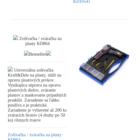
KD10541
Zošívačka / zváračka na
plasty KD864
Bestseller
Univerzálna zošívačka
Kraft&Dele na plasty, slúži na
opravu plastových prvkov.
Vynikajúca súprava na opravu
plastových dielov, zváranie
plastov a maskovanie prípadných
prasklín. Zariadenie sa ľahko
používa a je praktické.
Zariadenie je vybavené až 200 ks
zváracích hrotov (4 druhy po 50
ks) rôznych tvarov
Zošívačka / zváračka na plasty
KD864