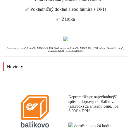
✅ Pokladničný doklad alebo faktúra s DPH
✅ Záruka
Invertorový zvárač; Zváračka MIG MMA TIG; 200A zváračka; Zváračka MIG FLUX; IGBT zvárač; dielenský zvárač;
Zváračka KRAFT&DELE KD1786;
Novinky
Nepremeškajte najvýhodnejší
spôsob dopravy do Balíkova
(alzabox) za zníženú cenu, iba
3,99€ s DPH
doručenie do 24 hodín