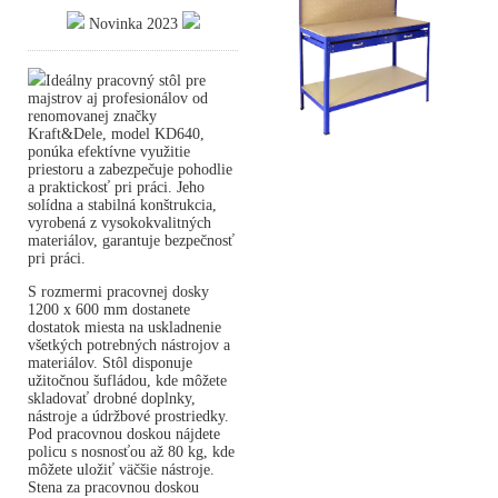
Novinka 2023
Ideálny pracovný stôl pre
majstrov aj profesionálov od
renomovanej značky
Kraft&Dele, model KD640,
ponúka efektívne využitie
priestoru a zabezpečuje pohodlie
a praktickosť pri práci. Jeho
solídna a stabilná konštrukcia,
vyrobená z vysokokvalitných
materiálov, garantuje bezpečnosť
pri práci.
S rozmermi pracovnej dosky
1200 x 600 mm dostanete
dostatok miesta na uskladnenie
všetkých potrebných nástrojov a
materiálov. Stôl disponuje
užitočnou šufládou, kde môžete
skladovať drobné doplnky,
nástroje a údržbové prostriedky.
Pod pracovnou doskou nájdete
policu s nosnosťou až 80 kg, kde
môžete uložiť väčšie nástroje.
Stena za pracovnou doskou