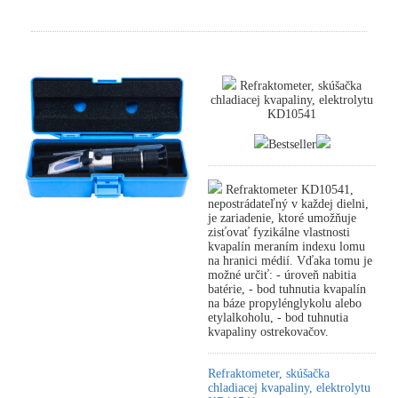
Refraktometer, skúšačka
chladiacej kvapaliny, elektrolytu
KD10541
Bestseller
Refraktometer KD10541,
nepostrádateľný v každej dielni,
je zariadenie, ktoré umožňuje
zisťovať fyzikálne vlastnosti
kvapalín meraním indexu lomu
na hranici médií. Vďaka tomu je
možné určiť: - úroveň nabitia
batérie, - bod tuhnutia kvapalín
na báze propylénglykolu alebo
etylalkoholu, - bod tuhnutia
kvapaliny ostrekovačov.
Refraktometer, skúšačka
chladiacej kvapaliny, elektrolytu