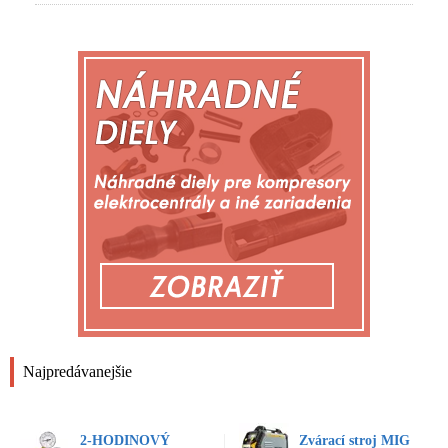
Najpredávanejšie
2-HODINOVÝ
Zvárací stroj MIG