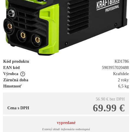
Kód produktu
KD1786
EAN kód
5903957020488
Výrobca
Kraftdele
Záručná doba
2 roky
Hmotnosť
6,5 kg
56.90 €
bez DPH
69.99 €
Cena s DPH
vypredané
Externý sklad: informácia nedostupná