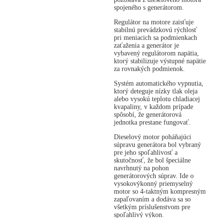
spojeného s generátorom.
Regulátor na motore zaisťuje
stabilnú prevádzkovú rýchlosť
pri meniacich sa podmienkach
zaťaženia a generátor je
vybavený regulátorom napätia,
ktorý stabilizuje výstupné napätie
za rovnakých podmienok.
Systém automatického vypnutia,
ktorý deteguje nízky tlak oleja
alebo vysokú teplotu chladiacej
kvapaliny, v každom prípade
spôsobí, že generátorová
jednotka prestane fungovať.
Dieselový motor poháňajúci
súpravu generátora bol vybraný
pre jeho spoľahlivosť a
skutočnosť, že bol špeciálne
navrhnutý na pohon
generátorových súprav. Ide o
vysokovýkonný priemyselný
motor so 4-taktným kompresným
zapaľovaním a dodáva sa so
všetkým príslušenstvom pre
spoľahlivý výkon.