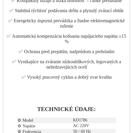
✅ Kompaktný dizajn a nízka hmotnosť – ľahké prenášanie
✅ Stabilná rýchlosť podávania drôtu a plynulý zvárací oblúk
✅ Energeticky úsporná prevádzka a žiadne elektromagnetické
rušenie
✅ Automatická kompenzácia kolísania napájacieho napätia ±15
%
✅ Ochrana pred prepätím, nadprúdom a prehriatím
✅ Vynikajúce na zváranie nízkouhlíkových, legovaných a
nehrdzavejúcich ocelí
✅ Vysoký pracovný cyklus a dobrý zvar kvalita
TECHNICKÉ ÚDAJE:
KD1786
⚙️ Model
AC 220V
⚙️ Napätie
50 / 60 Hz
⚙️ Frekvencia