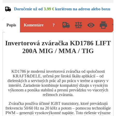
Doručenie už od
3.99 €
kuriérom na adresu alebo boxu
Popis
Komentáre
?
Invertorová zváračka KD1786 LIFT
200A MIG / MMA / TIG
KD1786 je moderná invertorová zváračka od spoločnosti
KRAFT&DELE, určená pre širokú škálu aplikácií – od
dielenských a servisných prác až po prácu v teréne a opravy v
interiéri. Zariadenie kombinuje kompaktný dizajn s vysokým
výkonom a ponúka stabilnú a presnú prevádzku vo viacerých
režimoch zvárania.
Zváračka používa účinné IGBT tranzistory, ktoré prevádzajú
frekvenciu 50/60 Hz na 20 kHz a potom – pomocou technológie
PWM – generujú vysokovýkonné napätie. Toto riešenie výrazne