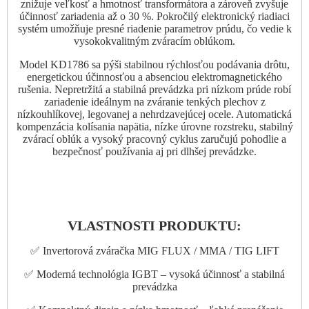
znižuje veľkosť a hmotnosť transformátora a zároveň zvyšuje
účinnosť zariadenia až o 30 %. Pokročilý elektronický riadiaci
systém umožňuje presné riadenie parametrov prúdu, čo vedie k
vysokokvalitným zváracím oblúkom.
Model KD1786 sa pýši stabilnou rýchlosťou podávania drôtu,
energetickou účinnosťou a absenciou elektromagnetického
rušenia. Nepretržitá a stabilná prevádzka pri nízkom prúde robí
zariadenie ideálnym na zváranie tenkých plechov z
nízkouhlíkovej, legovanej a nehrdzavejúcej ocele. Automatická
kompenzácia kolísania napätia, nízke úrovne rozstreku, stabilný
zvárací oblúk a vysoký pracovný cyklus zaručujú pohodlie a
bezpečnosť používania aj pri dlhšej prevádzke.
VLASTNOSTI PRODUKTU:
✅ Invertorová zváračka MIG FLUX / MMA / TIG LIFT
✅ Moderná technológia IGBT – vysoká účinnosť a stabilná
prevádzka