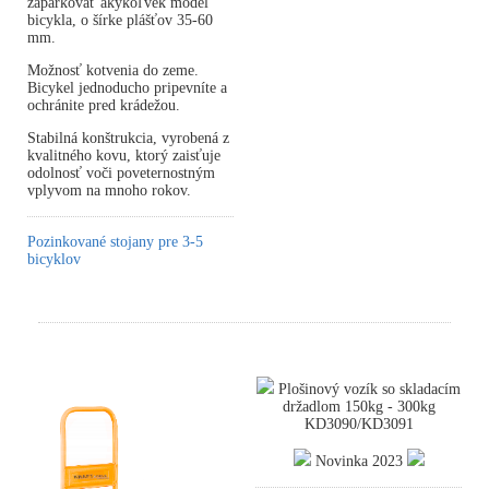
zaparkovať akýkoľvek model
bicykla, o šírke plášťov 35-60
mm.
Možnosť kotvenia do zeme.
Bicykel jednoducho pripevníte a
ochránite pred krádežou.
Stabilná konštrukcia, vyrobená z
kvalitného kovu, ktorý zaisťuje
odolnosť voči poveternostným
vplyvom na mnoho rokov.
Pozinkované stojany pre 3-5
bicyklov
Plošinový vozík so skladacím
držadlom 150kg - 300kg
KD3090/KD3091
Novinka 2023