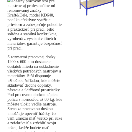
Ideálny pracovný stôl pre
majstrov aj profesionálov od
renomovanej značky
Kraft&Dele, model KD640,
ponúka efektívne využitie
priestoru a zabezpečuje pohodlie
a praktickosť pri práci. Jeho
solídna a stabilná konštrukcia,
vyrobená z vysokokvalitných
materiálov, garantuje bezpečnosť
pri práci.
S rozmermi pracovnej dosky
1200 x 600 mm dostanete
dostatok miesta na uskladnenie
všetkých potrebných nástrojov a
materiálov. Stôl disponuje
užitočnou šufládou, kde môžete
skladovať drobné doplnky,
nástroje a údržbové prostriedky.
Pod pracovnou doskou nájdete
policu s nosnosťou až 80 kg, kde
môžete uložiť väčšie nástroje.
Stena za pracovnou doskou
umožňuje upevniť háčiky, čo
vám umožní mať všetko pri ruke
a zefektívniť a zrýchliť svoju
prácu, keďže budete mať