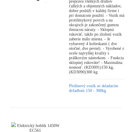
prepravu všetkých druhov
ťažkých a objemných nákladov,
dobre poslúži v každej firme i
pri domácom použití. - Vozík má
protišmykový povrch a na
okrajoch je zakončený gumou
tlmiacou nárazy. - Sklopná
rukoväť, takže po zložení vozík
zaberie málo miesta. - Je
vybavený 4 kolieskami ( dve
otočné, dve pevné). - Vyrobené z
ocele najvyššej kvality s
práškovým nástrekom. - Funkcia
sklopnej rukoväte! - Maximálna
nosnosť: (KD3091)150 kg,
(KD3090)300 kg
Plošinový vozík so skladacím
držadlom 150 - 300kg
Elektrický hoblík 1450W
EC561