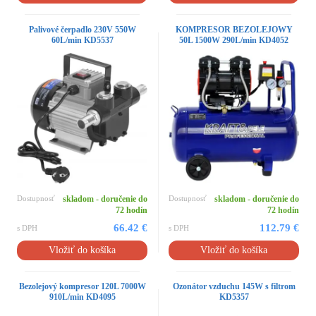
Palivové čerpadlo 230V 550W
KOMPRESOR BEZOLEJOWY
60L/min KD5537
50L 1500W 290L/min KD4052
Dostupnosť
skladom - doručenie do
Dostupnosť
skladom - doručenie do
72 hodín
72 hodín
66.42 €
112.79 €
s DPH
s DPH
Vložiť do košíka
Vložiť do košíka
Bezolejový kompresor 120L 7000W
Ozonátor vzduchu 145W s filtrom
910L/min KD4095
KD5357