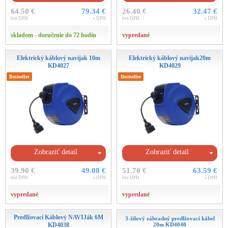
64.50 €
79.34 €
26.40 €
32.47 €
bez DPH
s DPH
bez DPH
s DPH
skladom - doručenie do 72 hodín
vypredané
Elektrický káblový navijak 10m
Elektrický káblový navijak20m
KD4027
KD4029
Bestseller
Bestseller
Zobraziť detail
Zobraziť detail
39.90 €
49.08 €
51.70 €
63.59 €
bez DPH
s DPH
bez DPH
s DPH
vypredané
vypredané
Predlžovací Káblový NAVIJák 6M
3-žilový záhradný predlžovací kábel
KD4038
20m KD4040