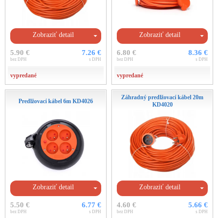
Zobraziť detail
Zobraziť detail
5.90 €
7.26 €
6.80 €
8.36 €
bez DPH
s DPH
bez DPH
s DPH
vypredané
vypredané
Záhradný predlžovací kábel 20m
Predlžovací kábel 6m KD4026
KD4020
Zobraziť detail
Zobraziť detail
5.50 €
6.77 €
4.60 €
5.66 €
bez DPH
s DPH
bez DPH
s DPH