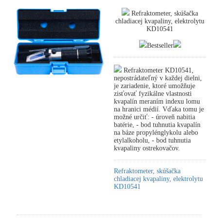
Refraktometer, skúšačka
chladiacej kvapaliny, elektrolytu
KD10541
Bestseller
Refraktometer KD10541,
nepostrádateľný v každej dielni,
je zariadenie, ktoré umožňuje
zisťovať fyzikálne vlastnosti
kvapalín meraním indexu lomu
na hranici médií. Vďaka tomu je
možné určiť: - úroveň nabitia
batérie, - bod tuhnutia kvapalín
na báze propylénglykolu alebo
etylalkoholu, - bod tuhnutia
kvapaliny ostrekovačov.
Refraktometer, skúšačka
chladiacej kvapaliny, elektrolytu
KD10541