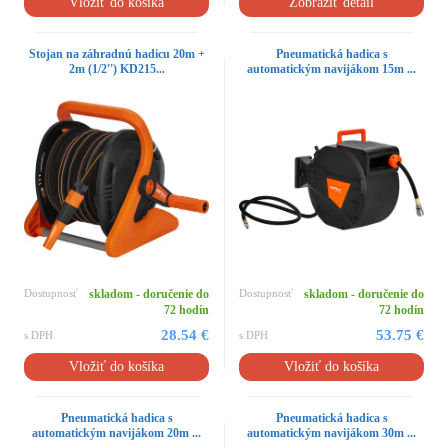
Vložiť do košíka
Zobraziť detail
Stojan na záhradnú hadicu 20m +
Pneumatická hadica s
2m (1/2'') KD215...
automatickým navijákom 15m ...
Dostupnosť
skladom - doručenie do
Dostupnosť
skladom - doručenie do
72 hodín
72 hodín
28.54 €
53.75 €
s DPH
s DPH
Vložiť do košíka
Vložiť do košíka
Pneumatická hadica s
Pneumatická hadica s
automatickým navijákom 20m ...
automatickým navijákom 30m ...