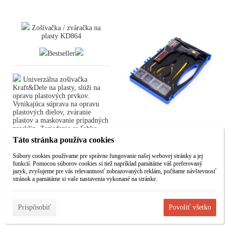
Zošívačka / zváračka na
plasty KD864
Bestseller
Univerzálna zošívačka
Kraft&Dele na plasty, slúži na
opravu plastových prvkov.
Vynikajúca súprava na opravu
plastových dielov, zváranie
plastov a maskovanie prípadných
prasklín. Zariadenie sa ľahko
používa a je praktické.
Táto stránka používa cookies
Zariadenie je vybavené až 200 ks
zváracích hrotov (4 druhy po 50
Súbory cookies používame pre správne fungovanie našej webovej stránky a jej
ks) rôznych tvarov
funkcií. Pomocou súborov cookies si tiež napríklad pamätáme váš preferovaný
jazyk, zvyšujeme pre vás relevantnosť zobrazovaných reklám, počítame návštevnosť
stránok a pamätáme si vaše nastavenia vykonané na stránke.
Zošívačka / zváračka na plasty
KD864
Prispôsobiť
Povoliť všetko