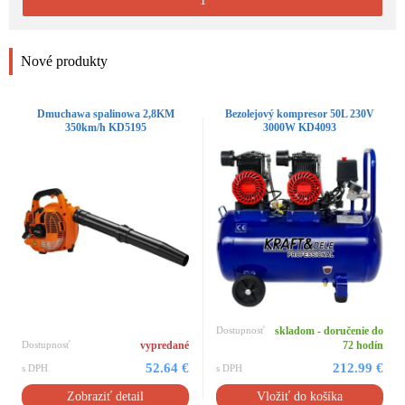
1
Nové produkty
Dmuchawa spalinowa 2,8KM
Bezolejový kompresor 50L 230V
350km/h KD5195
3000W KD4093
Dostupnosť
skladom - doručenie do
Dostupnosť
vypredané
72 hodín
52.64 €
212.99 €
s DPH
s DPH
Zobraziť detail
Vložiť do košíka