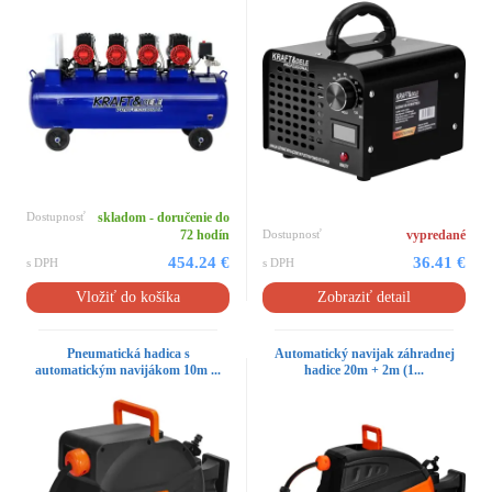
Dostupnosť
skladom - doručenie do
72 hodín
Dostupnosť
vypredané
454.24 €
36.41 €
s DPH
s DPH
Vložiť do košíka
Zobraziť detail
Pneumatická hadica s
Automatický navijak záhradnej
automatickým navijákom 10m ...
hadice 20m + 2m (1...