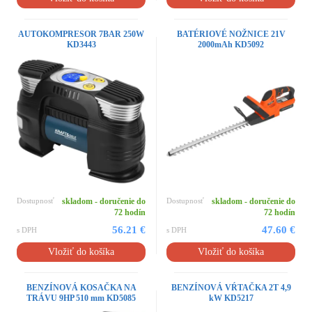
AUTOKOMPRESOR 7BAR 250W
BATÉRIOVÉ NOŽNICE 21V
KD3443
2000mAh KD5092
Dostupnosť
skladom - doručenie do
Dostupnosť
skladom - doručenie do
72 hodín
72 hodín
56.21 €
47.60 €
s DPH
s DPH
Vložiť do košíka
Vložiť do košíka
BENZÍNOVÁ KOSAČKA NA
BENZÍNOVÁ VŔTAČKA 2T 4,9
TRÁVU 9HP 510 mm KD5085
kW KD5217