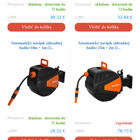
Dostupnosť
skladom - doručenie do
Dostupnosť
skladom - doručenie do
72 hodín
72 hodín
49.32 €
32.84 €
s DPH
s DPH
Vložiť do košíka
Vložiť do košíka
Automatický navijak záhradnej
Automatický navijak záhradnej
hadice 10m + 1m (5...
hadice 25m + 2m (1...
Dostupnosť
skladom - doručenie do
72 hodín
Dostupnosť
vypredané
29.52 €
70.73 €
s DPH
s DPH