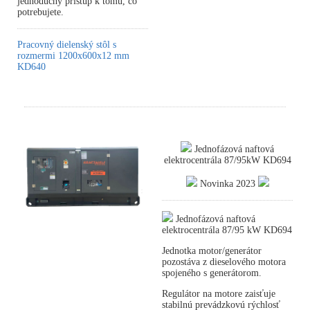
jednoduchý prístup k tomu, čo
potrebujete.
Pracovný dielenský stôl s
rozmermi 1200x600x12 mm
KD640
Jednofázová naftová
elektrocentrála 87/95kW KD694
Novinka 2023
Jednofázová naftová
elektrocentrála 87/95 kW KD694
Jednotka motor/generátor
pozostáva z dieselového motora
spojeného s generátorom.
Regulátor na motore zaisťuje
stabilnú prevádzkovú rýchlosť