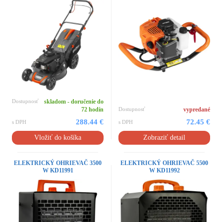
Dostupnosť
skladom - doručenie do
72 hodín
Dostupnosť
vypredané
288.44 €
72.45 €
s DPH
s DPH
Vložiť do košíka
Zobraziť detail
ELEKTRICKÝ OHRIEVAČ 3500
ELEKTRICKÝ OHRIEVAČ 5500
W KD11991
W KD11992