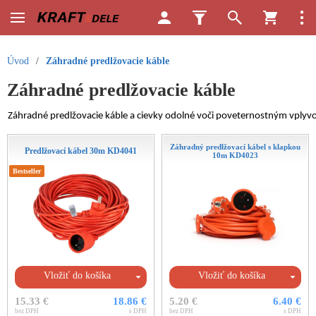
Úvod
/
Záhradné predlžovacie káble
Záhradné predlžovacie káble
Záhradné predlžovacie káble a cievky odolné voči poveternostným vplyvo
Záhradný predlžovací kábel s klapkou
Predlžovací kábel 30m KD4041
10m KD4023
Bestseller
Vložiť do košíka
Vložiť do košíka
15.33 €
18.86 €
5.20 €
6.40 €
bez DPH
s DPH
bez DPH
s DPH