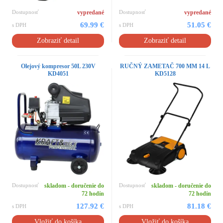
Dostupnosť
vypredané
Dostupnosť
vypredané
69.99 €
51.05 €
s DPH
s DPH
Zobraziť detail
Zobraziť detail
Olejový kompresor 50L 230V
RUČNÝ ZAMETAČ 700 MM 14 L
KD4051
KD5128
Dostupnosť
skladom - doručenie do
Dostupnosť
skladom - doručenie do
72 hodín
72 hodín
127.92 €
81.18 €
s DPH
s DPH
Vložiť do košíka
Vložiť do košíka