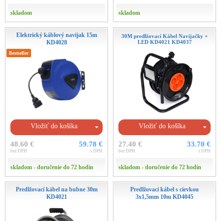
skladom
skladom
Elektrický káblový navijak 15m
30M predlžovací Kábel Navijačky +
KD4028
LED KD4021 KD4037
Bestseller
Vložiť do košíka
Vložiť do košíka
48.60 €
59.78 €
27.40 €
33.70 €
bez DPH
s DPH
bez DPH
s DPH
skladom - doručenie do 72 hodín
skladom - doručenie do 72 hodín
Predlžovací kábel na bubne 30m
Predlžovací kábel s cievkou
KD4021
3x1,5mm 10m KD4045