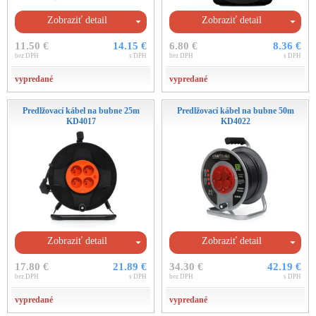
Zobraziť detail
Zobraziť detail
11.50 €
14.15 €
6.80 €
8.36 €
bez DPH
s DPH
bez DPH
s DPH
vypredané
vypredané
Predlžovací kábel na bubne 25m
Predlžovací kábel na bubne 50m
KD4017
KD4022
Zobraziť detail
Zobraziť detail
17.80 €
21.89 €
34.30 €
42.19 €
bez DPH
s DPH
bez DPH
s DPH
vypredané
vypredané