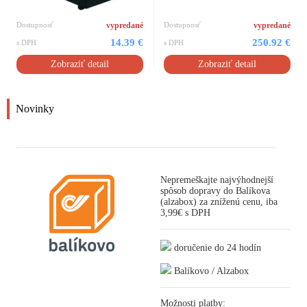
Dostupnosť
vypredané
Dostupnosť
vypredané
14.39 €
250.92 €
s DPH
s DPH
Zobraziť detail
Zobraziť detail
Novinky
Nepremeškajte najvýhodnejší
spôsob dopravy do Balíkova
(alzabox) za zníženú cenu, iba
3,99€ s DPH
doručenie do 24 hodín
Balíkovo / Alzabox
Možnosti platby: