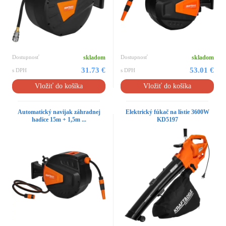
Dostupnosť
skladom
Dostupnosť
skladom
31.73 €
53.01 €
s DPH
s DPH
Vložiť do košíka
Vložiť do košíka
Automatický navijak záhradnej
Elektrický fúkač na lístie 3600W
hadice 15m + 1,5m ...
KD5197