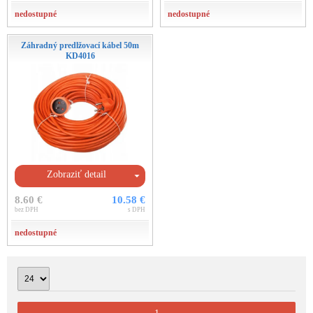
nedostupné
nedostupné
Záhradný predlžovací kábel 50m
KD4016
Zobraziť detail
8.60 €
10.58 €
bez DPH
s DPH
nedostupné