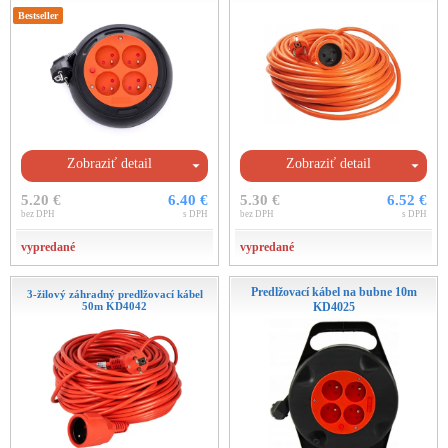
Bestseller
Zobraziť detail
Zobraziť detail
5.20 €
6.40 €
5.30 €
6.52 €
bez DPH
s DPH
bez DPH
s DPH
vypredané
vypredané
Predlžovací kábel na bubne 10m
3-žilový záhradný predlžovací kábel
50m KD4042
KD4025