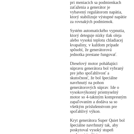
pri meniacich sa podmienkach
zaťaženia a generátor je
vybavený regulátorom napätia,
ktorý stabilizuje výstupné napätie
za rovnakých podmienok.
Systém automatického vypnutia,
ktorý deteguje nízky tlak oleja
alebo vysokú teplotu chladiacej
kvapaliny, v každom prípade
spôsobí, že generátorová
jednotka prestane fungovať.
Dieselový motor poháňajúci
súpravu generátora bol vybraný
pre jeho spoľahlivosť a
skutočnosť, že bol špeciálne
navrhnutý na pohon
generátorových súprav. Ide o
vysokovýkonný priemyselný
motor so 4-taktným kompresným
zapaľovaním a dodáva sa so
všetkým príslušenstvom pre
spoľahlivý výkon.
Kryt generátora Super Quiet bol
špeciálne navrhnutý tak, aby
poskytoval vysoký stupeň