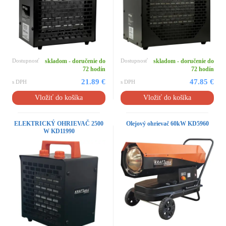
Dostupnosť
skladom - doručenie do
Dostupnosť
skladom - doručenie do
72 hodín
72 hodín
21.89 €
47.85 €
s DPH
s DPH
Vložiť do košíka
Vložiť do košíka
ELEKTRICKÝ OHRIEVAČ 2500
Olejový ohrievač 60kW KD5960
W KD11990