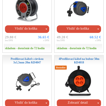
Vložiť do košíka
Vložiť do košíka
29.80 €
36.65 €
49.20 €
60.52 €
bez DPH
s DPH
bez DPH
s DPH
skladom - doručenie do 72 hodín
skladom - doručenie do 72 hodín
Predlžovací kábel s cievkou
4Predlžovací kábel na bubne 50m
3x1,5mm 20m KD4047
KD4018
Bestseller
Vložiť do košíka
Zobraziť detail