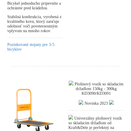
Bicykel jednoducho pripevníte a
ochránite pred krádežou.
Stabilná konštrukcia, vyrobená z
kvalitného kovu, ktorý zaisťuje
odolnosť voči poveternostným
vplyvom na mnoho rokov.
Pozinkované stojany pre 3-5
bicyklov
Plošinový vozík so skladacím
držadlom 150kg - 300kg
KD3090/KD3091
Novinka 2023
Univerzálny plošinový vozík
so skladacím držadlom od
Kraft&Dele je perfektný na