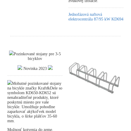
zvukovej izolácie.
Jednofázová naftová
elektrocentrála 87/95 kW KD694
Pozinkované stojany pre 3-5
bicyklov
Novinka 2023
Mohutné pozinkované stojany
na bicykle značky Kraft&Dele so
symbolom KD650-KD652 sú
nenahraditeľné produkty, ktoré
poskytnú miesto pre vaše
bicykle. Umožňuje pohodlne
zaparkovať akýkoľvek model
bicykla, o šírke plášťov 35-60
mm.
Možnosť kotvenia do zeme.