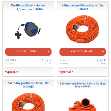
Predlžovací kábel s cievkou
Záhradný predlžovací kábel 10m
3x1,5mm 15m KD4046
KD4019
Zobraziť detail
Zobraziť detail
52.70 €
64.82 €
2.70 €
3.32 €
bez DPH
s DPH
bez DPH
s DPH
vypredané
vypredané
Záhradný predlžovací kábel 30m
Záhradný predlžovací kábel s klapkou
KD4015
20m KD4024