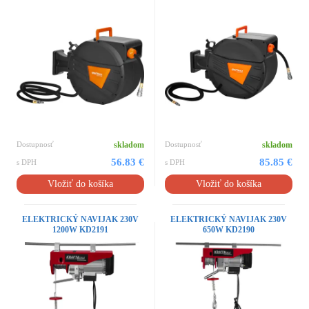
Dostupnosť
skladom
Dostupnosť
skladom
56.83 €
85.85 €
s DPH
s DPH
Vložiť do košíka
Vložiť do košíka
ELEKTRICKÝ NAVIJAK 230V
ELEKTRICKÝ NAVIJAK 230V
1200W KD2191
650W KD2190