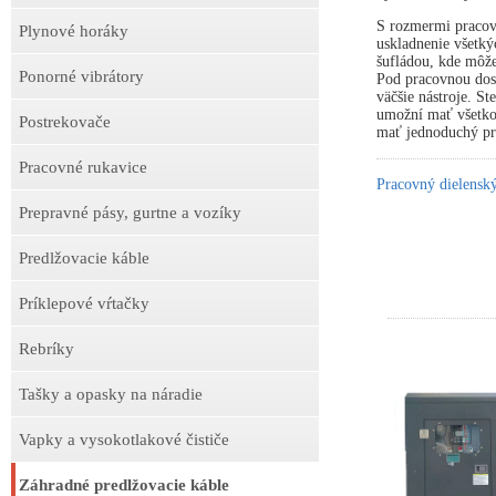
S rozmermi pracov
Plynové horáky
uskladnenie všetký
šufládou, kde môže
Ponorné vibrátory
Pod pracovnou dosk
väčšie nástroje. S
umožní mať všetko 
Postrekovače
mať jednoduchý prí
Pracovné rukavice
Pracovný dielens
Prepravné pásy, gurtne a vozíky
Predlžovacie káble
Príklepové vŕtačky
Rebríky
Tašky a opasky na náradie
Vapky a vysokotlakové čističe
Záhradné predlžovacie káble