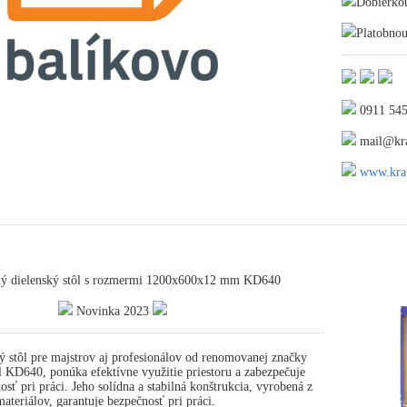
Dobierko
Platobnou
0911 545
mail@kra
www.kraf
ný dielenský stôl s rozmermi 1200x600x12 mm KD640
Novinka 2023
ý stôl pre majstrov aj profesionálov od renomovanej značky
 KD640, ponúka efektívne využitie priestoru a zabezpečuje
osť pri práci. Jeho solídna a stabilná konštrukcia, vyrobená z
ateriálov, garantuje bezpečnosť pri práci.