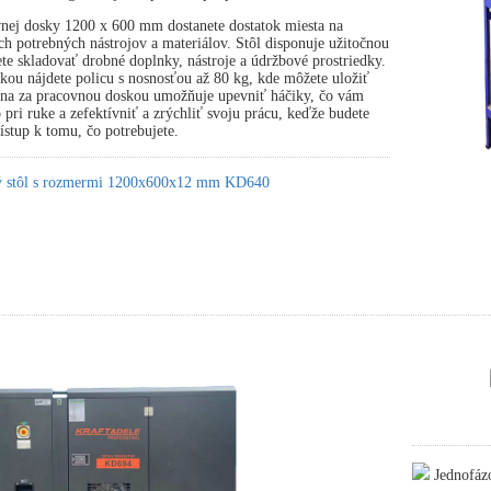
nej dosky 1200 x 600 mm dostanete dostatok miesta na
ch potrebných nástrojov a materiálov. Stôl disponuje užitočnou
te skladovať drobné doplnky, nástroje a údržbové prostriedky.
ou nájdete policu s nosnosťou až 80 kg, kde môžete uložiť
tena za pracovnou doskou umožňuje upevniť háčiky, čo vám
pri ruke a zefektívniť a zrýchliť svoju prácu, keďže budete
stup k tomu, čo potrebujete.
ký stôl s rozmermi 1200x600x12 mm KD640
Jednofáz