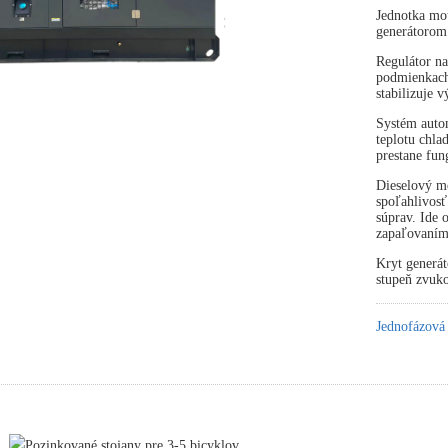
Jednotka mot
generátorom
Regulátor na
podmienkach 
stabilizuje 
Systém autom
teplotu chla
prestane fun
Dieselový mo
spoľahlivosť
súprav. Ide
zapaľovaním
Kryt generát
stupeň zvuko
Jednofázová
Pozinkované stojany pre 3-5 bicyklov