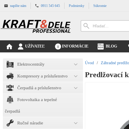
napíšte nám
0911 545 645
Podmienky
Súkromie
UŽÍVATEĽ
INFORMÁCIE
BLOG
Úvod
/
Záhradné predlžo
Elektrocentrály
Predlžovací 
Kompresory a príslušenstvo
Čerpadlá a príslušenstvo
Fotovoltaika a tepelné
čerpadlá
Ručné náradie