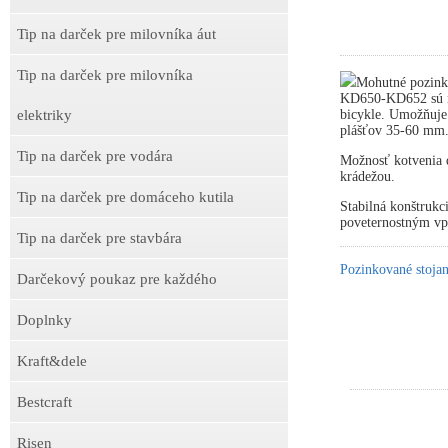
Tip na darček pre milovníka áut
Tip na darček pre milovníka
Mohutné pozink
KD650-KD652 sú ne
elektriky
bicykle. Umožňuje
plášťov 35-60 mm
Tip na darček pre vodára
Možnosť kotvenia d
krádežou.
Tip na darček pre domáceho kutila
Stabilná konštrukc
poveternostným v
Tip na darček pre stavbára
Pozinkované stojan
Darčekový poukaz pre každého
Doplnky
Kraft&dele
Bestcraft
Risen