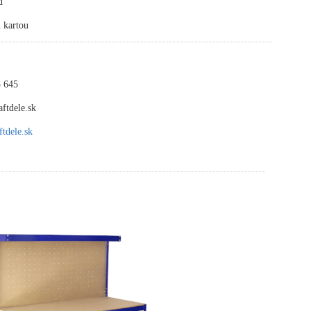
u
 kartou
 645
ftdele.sk
tdele.sk