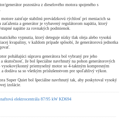
or/generátor pozostáva z dieselového motora spojeného s
.
 motore zaisťuje stabilnú prevádzkovú rýchlosť pri meniacich sa
zaťaženia a generátor je vybavený regulátorom napätia, ktorý
výstupné napätie za rovnakých podmienok.
atického vypnutia, ktorý deteguje nízky tlak oleja alebo vysokú
diacej kvapaliny, v každom prípade spôsobí, že generátorová jednotka
govať.
tor poháňajúci súpravu generátora bol vybraný pre jeho
 a skutočnosť, že bol špeciálne navrhnutý na pohon generátorových
 o vysokovýkonný priemyselný motor so 4-taktným kompresným
 a dodáva sa so všetkým príslušenstvom pre spoľahlivý výkon.
ora Super Quiet bol špeciálne navrhnutý tak, aby poskytoval vysoký
vej izolácie.
 naftová elektrocentrála 87/95 kW KD694