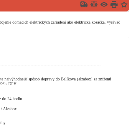
jenie domácich elektrických zariadení ako elektrická kosačka, vysávač
te najvýhodnejší spôsob dopravy do Balíkova (alzabox) za zníženú
,99€ s DPH
e do 24 hodín
 / Alzabox
tby: