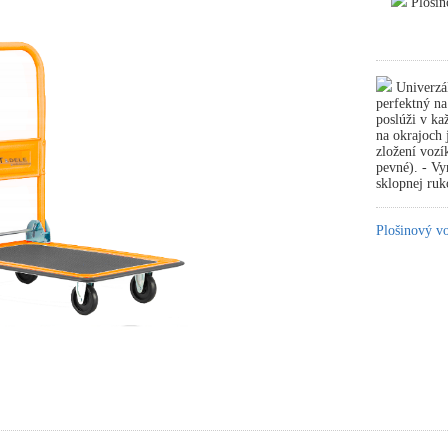
Plošin
Univerzál
perfektný n
poslúži v ka
na okrajoch 
zložení vozí
pevné). - Vy
sklopnej ru
Plošinový v