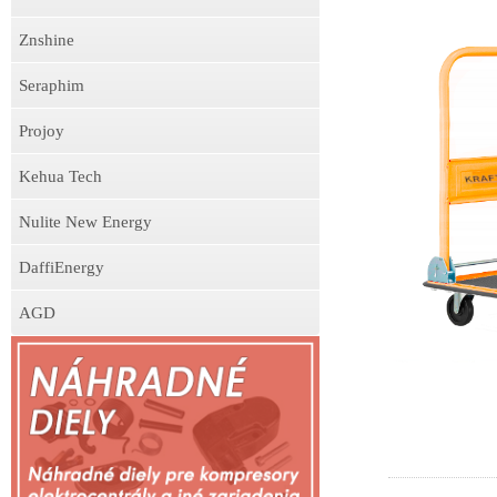
Znshine
Seraphim
Projoy
Kehua Tech
Nulite New Energy
DaffiEnergy
AGD