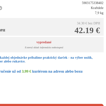
5903175338402
Kraftdele
7,9 kg
34.30 €
bez DPH
42.19 €
 DPH
vypredané
Externý sklad: informácia nedostupná
každej objednávke pribalíme praktický darček - na výber nožík,
er alebo rukavice.
ručenie už od
3.99 €
kuriérom na adresu alebo boxu