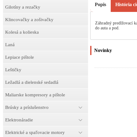
Popis
História c
Gilotíny a rezačky
Klincovačky a zošivačky
Záhradný predlžovací 
do auta a pod.
Kolesá a kolieska
Laná
Novinky
Lepiace pištole
Leštičky
Ležadlá a dielenské sedadlá
Maliarske kompresory a pištole
Brúsky a príslušenstvo
Elektronáradie
Elektrické a spaľovacie motory