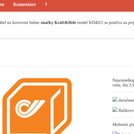
ien
Komentáre
?
kábel na kovovom bubne
značky Kraft&Dele
model KD4021 sa používa na pripo
Nepremeškaj
cenu, iba 3
doručeni
Balíkovo
Možnosti pla