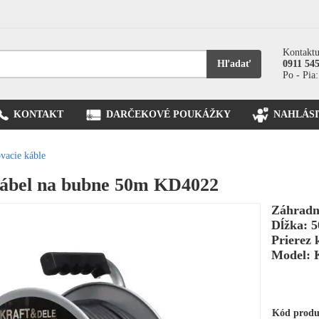
Kontaktu
Hľadať
0911 54
Po - Pia:
KONTAKT
DARČEKOVÉ POUKÁŽKY
NAHLÁSI
vacie káble
kábel na bubne 50m KD4022
Záhradn
Dĺžka: 
Prierez
Model: 
Kód prod