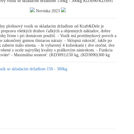
ový vozík so skladacím držadlom 150kg - 300kg KD3090/KD3091
Novinka 2023
ny plošinový vozík so skladacím držadlom od Kraft&Dele je
a prepravu všetkých druhov ťažkých a objemných nákladov, dobre
ždej firme i pri domácom použití. - Vozík má protišmykový povrch a
je zakončený gumou tlmiacou nárazy. - Sklopná rukoväť, takže po
k zaberie málo miesta. - Je vybavený 4 kolieskami ( dve otočné, dve
robené z ocele najvyššej kvality s práškovým nástrekom. - Funkcia
koväte! - Maximálna nosnosť: (KD3091)150 kg, (KD3090)300 kg
ozík so skladacím držadlom 150 - 300kg