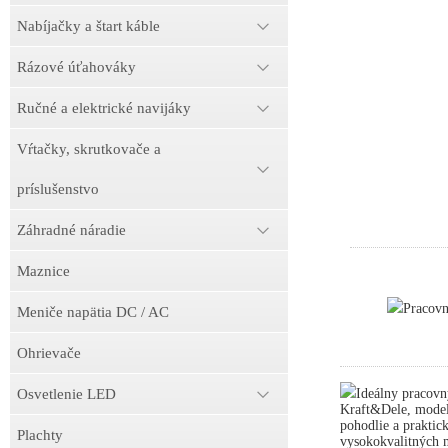
Nabíjačky a štart káble
Rázové úťahováky
Ručné a elektrické navijáky
Vŕtačky, skrutkovače a
príslušenstvo
Záhradné náradie
Maznice
Pracov
Meniče napätia DC / AC
Ohrievače
Ideálny pracovn
Osvetlenie LED
Kraft&Dele, model
pohodlie a praktick
Plachty
vysokokvalitných m