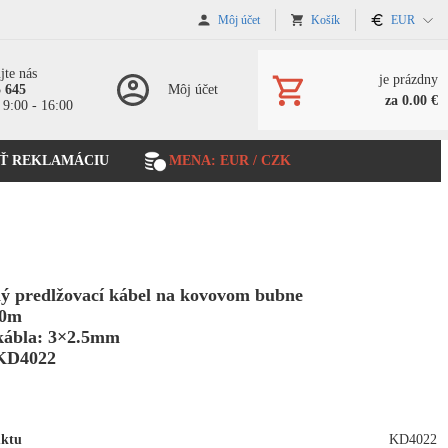
Môj účet
Košík
EUR
jte nás
je prázdny
5 645
Môj účet
za 0.00 €
 9:00 - 16:00
Ť REKLAMÁCIU
MENA: EUR / CZK
ý predlžovací kábel na kovovom bubne
50m
 kábla: 3×2.5mm
KD4022
uktu
KD4022