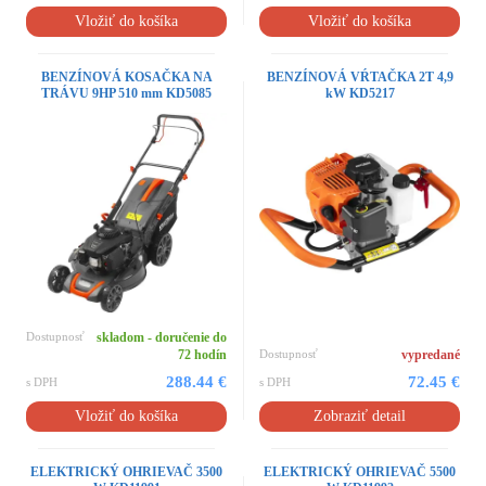
Vložiť do košíka
Vložiť do košíka
BENZÍNOVÁ KOSAČKA NA
BENZÍNOVÁ VŔTAČKA 2T 4,9
TRÁVU 9HP 510 mm KD5085
kW KD5217
Dostupnosť
skladom - doručenie do
72 hodín
Dostupnosť
vypredané
288.44 €
72.45 €
s DPH
s DPH
Vložiť do košíka
Zobraziť detail
ELEKTRICKÝ OHRIEVAČ 3500
ELEKTRICKÝ OHRIEVAČ 5500