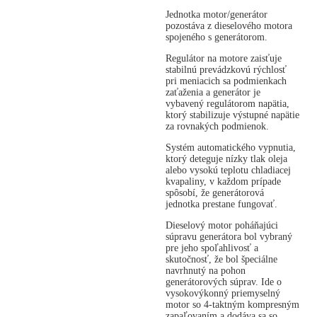
Jednotka motor/generátor
pozostáva z dieselového motora
spojeného s generátorom.
Regulátor na motore zaisťuje
stabilnú prevádzkovú rýchlosť
pri meniacich sa podmienkach
zaťaženia a generátor je
vybavený regulátorom napätia,
ktorý stabilizuje výstupné napätie
za rovnakých podmienok.
Systém automatického vypnutia,
ktorý deteguje nízky tlak oleja
alebo vysokú teplotu chladiacej
kvapaliny, v každom prípade
spôsobí, že generátorová
jednotka prestane fungovať.
Dieselový motor poháňajúci
súpravu generátora bol vybraný
pre jeho spoľahlivosť a
skutočnosť, že bol špeciálne
navrhnutý na pohon
generátorových súprav. Ide o
vysokovýkonný priemyselný
motor so 4-taktným kompresným
zapaľovaním a dodáva sa so