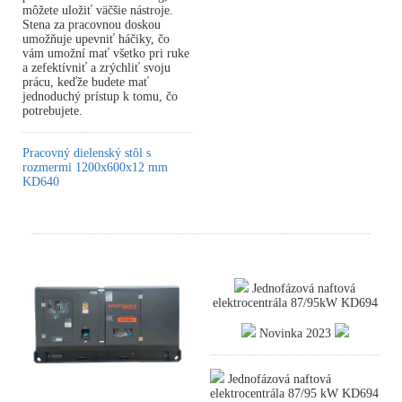
môžete uložiť väčšie nástroje.
Stena za pracovnou doskou
umožňuje upevniť háčiky, čo
vám umožní mať všetko pri ruke
a zefektívniť a zrýchliť svoju
prácu, keďže budete mať
jednoduchý prístup k tomu, čo
potrebujete.
Pracovný dielenský stôl s
rozmermi 1200x600x12 mm
KD640
Jednofázová naftová
elektrocentrála 87/95kW KD694
Novinka 2023
Jednofázová naftová
elektrocentrála 87/95 kW KD694