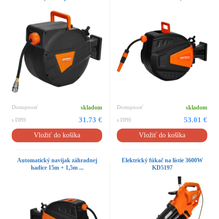
Dostupnosť
skladom
Dostupnosť
skladom
31.73 €
53.01 €
s DPH
s DPH
Vložiť do košíka
Vložiť do košíka
Automatický navijak záhradnej
Elektrický fúkač na lístie 3600W
hadice 15m + 1,5m ...
KD5197