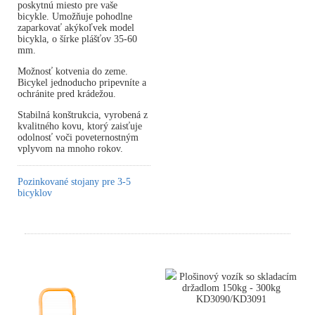
poskytnú miesto pre vaše
bicykle. Umožňuje pohodlne
zaparkovať akýkoľvek model
bicykla, o šírke plášťov 35-60
mm.
Možnosť kotvenia do zeme.
Bicykel jednoducho pripevníte a
ochránite pred krádežou.
Stabilná konštrukcia, vyrobená z
kvalitného kovu, ktorý zaisťuje
odolnosť voči poveternostným
vplyvom na mnoho rokov.
Pozinkované stojany pre 3-5
bicyklov
Plošinový vozík so skladacím
držadlom 150kg - 300kg
KD3090/KD3091