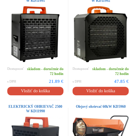
W KD11991
W KD11992
Dostupnosť
skladom - doručenie do
Dostupnosť
skladom - doručenie do
72 hodín
72 hodín
21.89 €
47.85 €
s DPH
s DPH
Vložiť do košíka
Vložiť do košíka
ELEKTRICKÝ OHRIEVAČ 2500
Olejový ohrievač 60kW KD5960
W KD11990