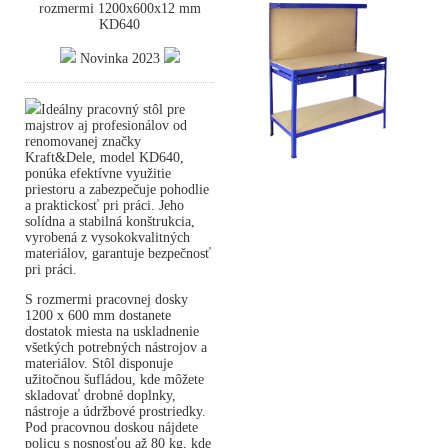
rozmermi 1200x600x12 mm
KD640
Novinka 2023
Ideálny pracovný stôl pre
majstrov aj profesionálov od
renomovanej značky
Kraft&Dele, model KD640,
ponúka efektívne využitie
priestoru a zabezpečuje pohodlie
a praktickosť pri práci. Jeho
solídna a stabilná konštrukcia,
vyrobená z vysokokvalitných
materiálov, garantuje bezpečnosť
pri práci.
S rozmermi pracovnej dosky
1200 x 600 mm dostanete
dostatok miesta na uskladnenie
všetkých potrebných nástrojov a
materiálov. Stôl disponuje
užitočnou šufládou, kde môžete
skladovať drobné doplnky,
nástroje a údržbové prostriedky.
Pod pracovnou doskou nájdete
policu s nosnosťou až 80 kg, kde