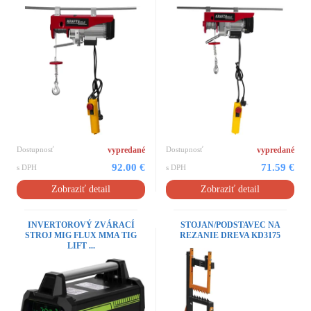
Dostupnosť
vypredané
Dostupnosť
vypredané
92.00 €
71.59 €
s DPH
s DPH
Zobraziť detail
Zobraziť detail
INVERTOROVÝ ZVÁRACÍ
STOJAN/PODSTAVEC NA
STROJ MIG FLUX MMA TIG
REZANIE DREVA KD3175
LIFT ...