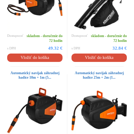
Dostupnosť
skladom - doručenie do
Dostupnosť
skladom - doručenie do
72 hodín
72 hodín
49.32 €
32.84 €
s DPH
s DPH
Vložiť do košíka
Vložiť do košíka
Automatický navijak záhradnej
Automatický navijak záhradnej
hadice 10m + 1m (5...
hadice 25m + 2m (1...