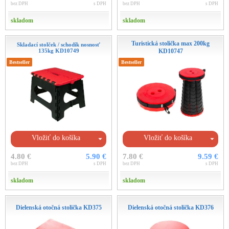
bez DPH
s DPH
bez DPH
s DPH
skladom
skladom
Turistická stolička max 200kg
Skladací stolček / schodík nosnosť
135kg KD10749
KD10747
Bestseller
Bestseller
Vložiť do košíka
Vložiť do košíka
4.80 €
5.90 €
7.80 €
9.59 €
bez DPH
s DPH
bez DPH
s DPH
skladom
skladom
Dielenská otočná stolička KD375
Dielenská otočná stolička KD376