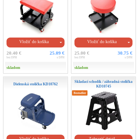
Vložiť do košíka
Vložiť do košíka
20.40 €
25.09 €
25.00 €
30.75 €
bez DPH
s DPH
bez DPH
s DPH
skladom
skladom
Skladací schodík / záhradná stolička
Dielenská stolička KD10762
KD10745
Bestseller
Vložiť do košíka
Zobraziť detail