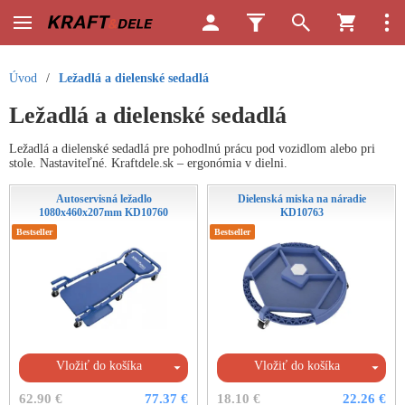
Úvod
/
Ležadlá a dielenské sedadlá
Ležadlá a dielenské sedadlá
Ležadlá a dielenské sedadlá pre pohodlnú prácu pod vozidlom alebo pri
stole. Nastaviteľné. Kraftdele.sk – ergonómia v dielni.
Autoservisná ležadlo
Dielenská miska na náradie
1080x460x207mm KD10760
KD10763
Bestseller
Bestseller
Vložiť do košíka
Vložiť do košíka
62.90 €
77.37 €
18.10 €
22.26 €