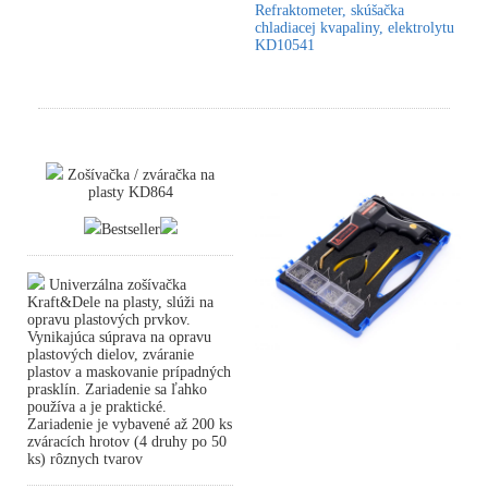
Refraktometer, skúšačka
chladiacej kvapaliny, elektrolytu
KD10541
Zošívačka / zváračka na
plasty KD864
Bestseller
Univerzálna zošívačka
Kraft&Dele na plasty, slúži na
opravu plastových prvkov.
Vynikajúca súprava na opravu
plastových dielov, zváranie
plastov a maskovanie prípadných
prasklín. Zariadenie sa ľahko
používa a je praktické.
Zariadenie je vybavené až 200 ks
zváracích hrotov (4 druhy po 50
ks) rôznych tvarov