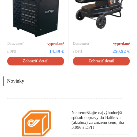
Dostupnosť
vypredané
Dostupnosť
vypredané
14.39 €
250.92 €
s DPH
s DPH
Zobraziť detail
Zobraziť detail
Novinky
Nepremeškajte najvýhodnejší
spôsob dopravy do Balíkova
(alzabox) za zníženú cenu, iba
3,99€ s DPH