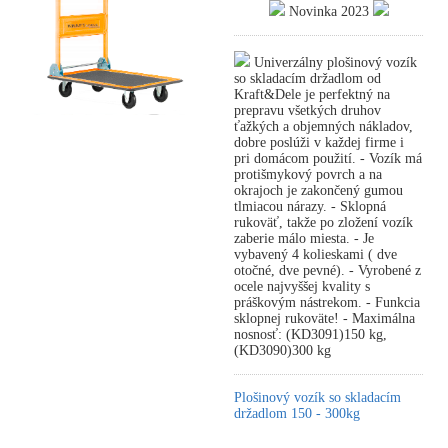
Novinka 2023
Univerzálny plošinový vozík
so skladacím držadlom od
Kraft&Dele je perfektný na
prepravu všetkých druhov
ťažkých a objemných nákladov,
dobre poslúži v každej firme i
pri domácom použití. - Vozík má
protišmykový povrch a na
okrajoch je zakončený gumou
tlmiacou nárazy. - Sklopná
rukoväť, takže po zložení vozík
zaberie málo miesta. - Je
vybavený 4 kolieskami ( dve
otočné, dve pevné). - Vyrobené z
ocele najvyššej kvality s
práškovým nástrekom. - Funkcia
sklopnej rukoväte! - Maximálna
nosnosť: (KD3091)150 kg,
(KD3090)300 kg
Plošinový vozík so skladacím
držadlom 150 - 300kg