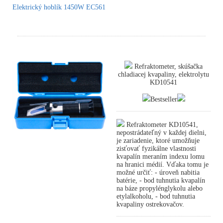
Elektrický hoblík 1450W EC561
Refraktometer, skúšačka
chladiacej kvapaliny, elektrolytu
KD10541
Bestseller
Refraktometer KD10541,
nepostrádateľný v každej dielni,
je zariadenie, ktoré umožňuje
zisťovať fyzikálne vlastnosti
kvapalín meraním indexu lomu
na hranici médií. Vďaka tomu je
možné určiť: - úroveň nabitia
batérie, - bod tuhnutia kvapalín
na báze propylénglykolu alebo
etylalkoholu, - bod tuhnutia
kvapaliny ostrekovačov.