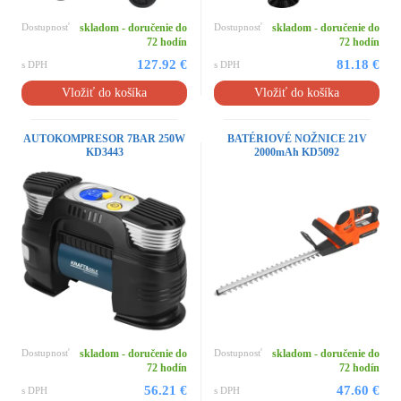
Dostupnosť
skladom - doručenie do
Dostupnosť
skladom - doručenie do
72 hodín
72 hodín
127.92 €
81.18 €
s DPH
s DPH
Vložiť do košíka
Vložiť do košíka
AUTOKOMPRESOR 7BAR 250W
BATÉRIOVÉ NOŽNICE 21V
KD3443
2000mAh KD5092
Dostupnosť
skladom - doručenie do
Dostupnosť
skladom - doručenie do
72 hodín
72 hodín
56.21 €
47.60 €
s DPH
s DPH