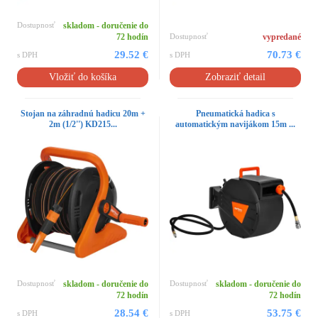
Dostupnosť
skladom - doručenie do
72 hodín
Dostupnosť
vypredané
29.52 €
70.73 €
s DPH
s DPH
Vložiť do košíka
Zobraziť detail
Stojan na záhradnú hadicu 20m +
Pneumatická hadica s
2m (1/2'') KD215...
automatickým navijákom 15m ...
Dostupnosť
skladom - doručenie do
Dostupnosť
skladom - doručenie do
72 hodín
72 hodín
28.54 €
53.75 €
s DPH
s DPH