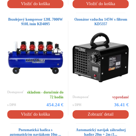
Vložiť do košíka
Vložiť do košíka
Bezolejový kompresor 120L 7000W
Ozonátor vzduchu 145W s filtrom
910L/min KD4095
KD5357
Dostupnosť
skladom - doručenie do
72 hodín
Dostupnosť
vypredané
454.24 €
36.41 €
s DPH
s DPH
Vložiť do košíka
Zobraziť detail
Pneumatická hadica s
Automatický navijak záhradnej
automatickým navijákom 10m ...
hadice 20m + 2m (1...