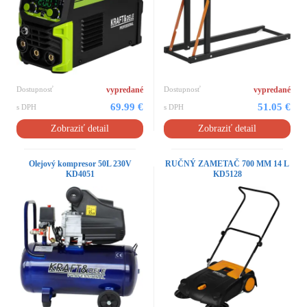
Dostupnosť
vypredané
Dostupnosť
vypredané
69.99 €
51.05 €
s DPH
s DPH
Zobraziť detail
Zobraziť detail
Olejový kompresor 50L 230V
RUČNÝ ZAMETAČ 700 MM 14 L
KD4051
KD5128