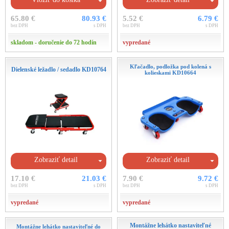
65.80 €
80.93 €
5.52 €
6.79 €
bez DPH
s DPH
bez DPH
s DPH
skladom - doručenie do 72 hodín
vypredané
Kľačadlo, podložka pod kolená s
Dielenské ležadlo / sedadlo KD10764
kolieskami KD10664
Zobraziť detail
Zobraziť detail
17.10 €
21.03 €
7.90 €
9.72 €
bez DPH
s DPH
bez DPH
s DPH
vypredané
vypredané
Montážne lehátko nastaviteľné
Montážne lehátko nastaviteľné do