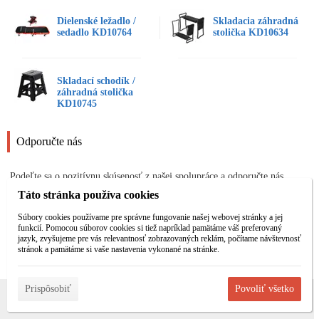
Dielenské ležadlo /
Skladacia záhradná
sedadlo KD10764
stolička KD10634
Skladací schodík /
záhradná stolička
KD10745
Odporučte nás
Podeľte sa o pozitívnu skúsenosť z našej spolupráce a odporučte nás
Vašim známym a priateľom:
Táto stránka používa cookies
Súbory cookies používame pre správne fungovanie našej webovej stránky a jej
Odporučiť
funkcií. Pomocou súborov cookies si tiež napríklad pamätáme váš preferovaný
jazyk, zvyšujeme pre vás relevantnosť zobrazovaných reklám, počítame návštevnosť
stránok a pamätáme si vaše nastavenia vykonané na stránke.
Prispôsobiť
Povoliť všetko
Informácie