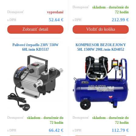
Dostupnosť
skladom - doručenie do
Dostupnosť
vypredané
72 hodín
52.64 €
212.99 €
s DPH
s DPH
Zobraziť detail
Vložiť do košíka
Palivové čerpadlo 230V 550W
KOMPRESOR BEZOLEJOWY
60L/min KD5537
50L 1500W 290L/min KD4052
Dostupnosť
skladom - doručenie do
Dostupnosť
skladom - doručenie do
72 hodín
72 hodín
66.42 €
112.79 €
s DPH
s DPH