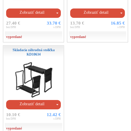
Zobraziť detail
Zobraziť detail
27.40 €
33.70 €
13.70 €
16.85 €
bez DPH
s DPH
bez DPH
s DPH
vypredané
vypredané
Skladacia záhradná stolička
KD10634
Zobraziť detail
10.10 €
12.42 €
bez DPH
s DPH
vypredané