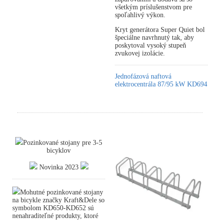
všetkým príslušenstvom pre
spoľahlivý výkon.
Kryt generátora Super Quiet bol
špeciálne navrhnutý tak, aby
poskytoval vysoký stupeň
zvukovej izolácie.
Jednofázová naftová
elektrocentrála 87/95 kW KD694
Pozinkované stojany pre 3-5
bicyklov
Novinka 2023
Mohutné pozinkované stojany
na bicykle značky Kraft&Dele so
symbolom KD650-KD652 sú
nenahraditeľné produkty, ktoré