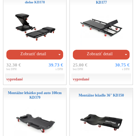
dielne KD378
KD377
Zobraziť detail
Zobraziť detail
32.30 €
39.73 €
25.00 €
30.75 €
bez DPH
s DPH
bez DPH
s DPH
vypredané
vypredané
Montážne lehátko pod auto 100cm
Montážne ležadlo 36'' KD350
KD379