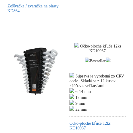
Zošívačka / zváračka na plasty
KD864
Očko-ploché kľúče 12ks
KD10937
Bestseller
Súprava je vyrobená zo CRV
ocele. Skladá sa z 12 kusov
kľúčov s veľkosťami:
6-14 mm
17 mm
9 mm
22 mm
Očko-ploché kľúče 12ks
KD10937