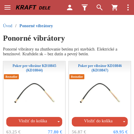
Úvod
/
Ponorné vibrátory
Ponorné vibrátory
Ponorné vibrátory na zhutňovanie betónu pri stavbách. Elektrické a
benzínové. Kraftdele.sk – bez dutín a pevný betón.
Poker pre vibrátor KD10845
Poker pre vibrátor KD10846
(KD10844)
(KD10847)
Bestseller
Bestseller
Vložiť do košíka
Vložiť do košíka
63.25 €
77.80 €
56.87 €
69.95 €