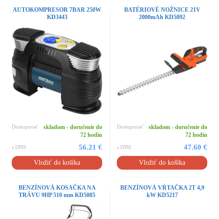
AUTOKOMPRESOR 7BAR 250W
BATÉRIOVÉ NOŽNICE 21V
KD3443
2000mAh KD5092
Dostupnosť
skladom - doručenie do
Dostupnosť
skladom - doručenie do
72 hodín
72 hodín
56.21 €
47.60 €
s DPH
s DPH
Vložiť do košíka
Vložiť do košíka
BENZÍNOVÁ KOSAČKA NA
BENZÍNOVÁ VŔTAČKA 2T 4,9
TRÁVU 9HP 510 mm KD5085
kW KD5217