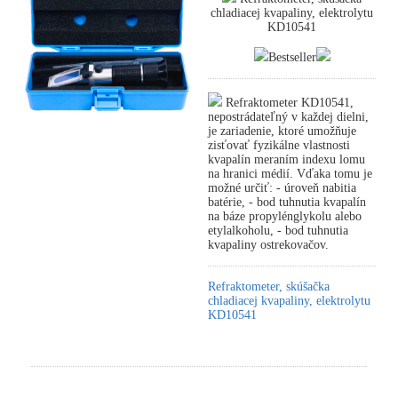
chladiacej kvapaliny, elektrolytu
KD10541
Bestseller
Refraktometer KD10541,
nepostrádateľný v každej dielni,
je zariadenie, ktoré umožňuje
zisťovať fyzikálne vlastnosti
kvapalín meraním indexu lomu
na hranici médií. Vďaka tomu je
možné určiť: - úroveň nabitia
batérie, - bod tuhnutia kvapalín
na báze propylénglykolu alebo
etylalkoholu, - bod tuhnutia
kvapaliny ostrekovačov.
Refraktometer, skúšačka
chladiacej kvapaliny, elektrolytu
KD10541