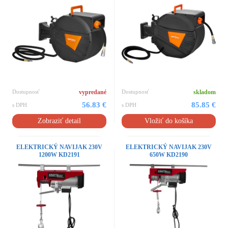
Dostupnosť
vypredané
Dostupnosť
skladom
56.83 €
85.85 €
s DPH
s DPH
Zobraziť detail
Vložiť do košíka
ELEKTRICKÝ NAVIJAK 230V
ELEKTRICKÝ NAVIJAK 230V
1200W KD2191
650W KD2190