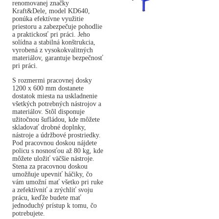
renomovanej značky
Kraft&Dele, model KD640,
ponúka efektívne využitie
priestoru a zabezpečuje pohodlie
a praktickosť pri práci. Jeho
solídna a stabilná konštrukcia,
vyrobená z vysokokvalitných
materiálov, garantuje bezpečnosť
pri práci.
S rozmermi pracovnej dosky
1200 x 600 mm dostanete
dostatok miesta na uskladnenie
všetkých potrebných nástrojov a
materiálov. Stôl disponuje
užitočnou šufládou, kde môžete
skladovať drobné doplnky,
nástroje a údržbové prostriedky.
Pod pracovnou doskou nájdete
policu s nosnosťou až 80 kg, kde
môžete uložiť väčšie nástroje.
Stena za pracovnou doskou
umožňuje upevniť háčiky, čo
vám umožní mať všetko pri ruke
a zefektívniť a zrýchliť svoju
prácu, keďže budete mať
jednoduchý prístup k tomu, čo
potrebujete.