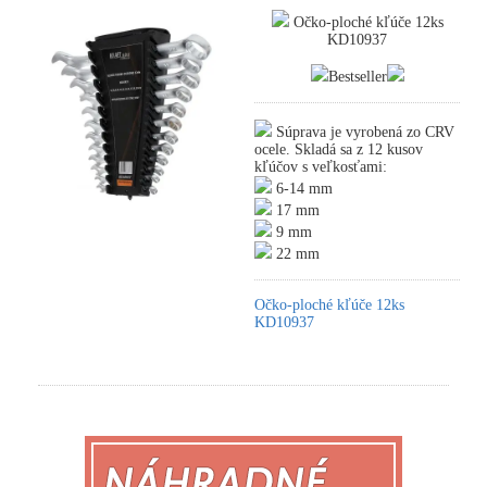
Očko-ploché kľúče 12ks
KD10937
Bestseller
Súprava je vyrobená zo CRV
ocele. Skladá sa z 12 kusov
kľúčov s veľkosťami:
6-14 mm
17 mm
9 mm
22 mm
Očko-ploché kľúče 12ks
KD10937