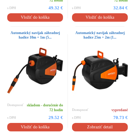
72 hodín
72 hodín
49.32 €
32.84 €
s DPH
s DPH
Vložiť do košíka
Vložiť do košíka
Automatický navijak záhradnej
Automatický navijak záhradnej
hadice 10m + 1m (5...
hadice 25m + 2m (1...
Dostupnosť
skladom - doručenie do
72 hodín
Dostupnosť
vypredané
29.52 €
70.73 €
s DPH
s DPH
Vložiť do košíka
Zobraziť detail