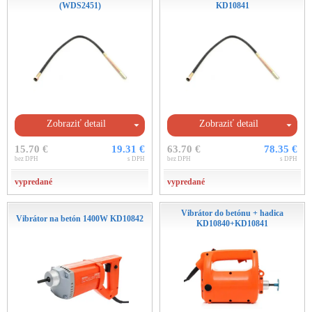
(WDS2451)
KD10841
Zobraziť detail
Zobraziť detail
15.70 €
19.31 €
63.70 €
78.35 €
bez DPH
s DPH
bez DPH
s DPH
vypredané
vypredané
Vibrátor do betónu + hadica
Vibrátor na betón 1400W KD10842
KD10840+KD10841