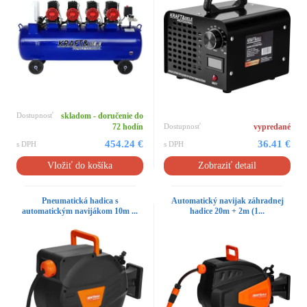
Dostupnosť
skladom - doručenie do
72 hodín
Dostupnosť
vypredané
454.24 €
36.41 €
s DPH
s DPH
Vložiť do košíka
Zobraziť detail
Pneumatická hadica s
Automatický navijak záhradnej
automatickým navijákom 10m ...
hadice 20m + 2m (1...