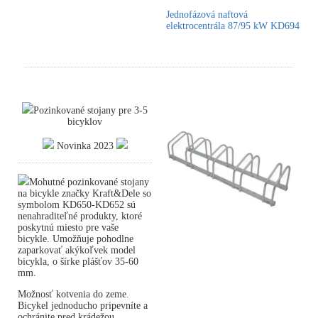
Jednofázová naftová
elektrocentrála 87/95 kW KD694
Pozinkované stojany pre 3-5
bicyklov
Novinka 2023
Mohutné pozinkované stojany
na bicykle značky Kraft&Dele so
symbolom KD650-KD652 sú
nenahraditeľné produkty, ktoré
poskytnú miesto pre vaše
bicykle. Umožňuje pohodlne
zaparkovať akýkoľvek model
bicykla, o šírke plášťov 35-60
mm.
Možnosť kotvenia do zeme.
Bicykel jednoducho pripevníte a
ochránite pred krádežou.