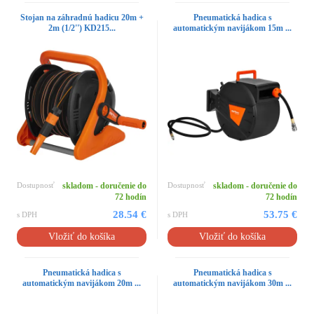
Stojan na záhradnú hadicu 20m +
Pneumatická hadica s
2m (1/2'') KD215...
automatickým navijákom 15m ...
Dostupnosť
skladom - doručenie do
Dostupnosť
skladom - doručenie do
72 hodín
72 hodín
28.54 €
53.75 €
s DPH
s DPH
Vložiť do košíka
Vložiť do košíka
Pneumatická hadica s
Pneumatická hadica s
automatickým navijákom 20m ...
automatickým navijákom 30m ...