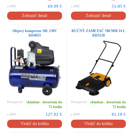
69.99 €
51.05 €
s DPH
s DPH
Zobraziť detail
Zobraziť detail
Olejový kompresor 50L 230V
RUČNÝ ZAMETAČ 700 MM 14 L
KD4051
KD5128
Dostupnosť
skladom - doručenie do
Dostupnosť
skladom - doručenie do
72 hodín
72 hodín
127.92 €
81.18 €
s DPH
s DPH
Vložiť do košíka
Vložiť do košíka