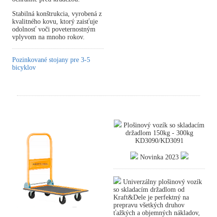
Stabilná konštrukcia, vyrobená z
kvalitného kovu, ktorý zaisťuje
odolnosť voči poveternostným
vplyvom na mnoho rokov.
Pozinkované stojany pre 3-5
bicyklov
Plošinový vozík so skladacím
držadlom 150kg - 300kg
KD3090/KD3091
Novinka 2023
Univerzálny plošinový vozík
so skladacím držadlom od
Kraft&Dele je perfektný na
prepravu všetkých druhov
ťažkých a objemných nákladov,