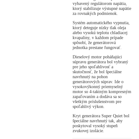
vybavený regulátorom napätia,
ktorý stabilizuje výstupné napätie
za rovnakých podmienok.
Systém automatického vypnutia,
ktorý deteguje nízky tlak oleja
alebo vysokú teplotu chladiacej
kvapaliny, v každom prípade
spôsobí, že generátorová
jednotka prestane fungovať.
Dieselový motor poháňajúci
súpravu generátora bol vybraný
pre jeho spoľahlivosť a
skutočnosť, že bol špeciálne
navrhnutý na pohon
generátorových súprav. Ide o
vysokovýkonný priemyselný
motor so 4-taktným kompresným
zapaľovaním a dodáva sa so
všetkým príslušenstvom pre
spoľahlivý výkon.
Kryt generátora Super Quiet bol
špeciálne navrhnutý tak, aby
poskytoval vysoký stupeň
zvukovej izolácie.