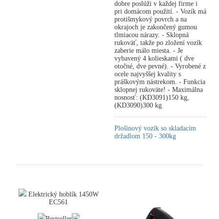
dobre poslúži v každej firme i
pri domácom použití. - Vozík má
protišmykový povrch a na
okrajoch je zakončený gumou
tlmiacou nárazy. - Sklopná
rukoväť, takže po zložení vozík
zaberie málo miesta. - Je
vybavený 4 kolieskami ( dve
otočné, dve pevné). - Vyrobené z
ocele najvyššej kvality s
práškovým nástrekom. - Funkcia
sklopnej rukoväte! - Maximálna
nosnosť: (KD3091)150 kg,
(KD3090)300 kg
Plošinový vozík so skladacím
držadlom 150 - 300kg
Elektrický hoblík 1450W
EC561
Bestseller