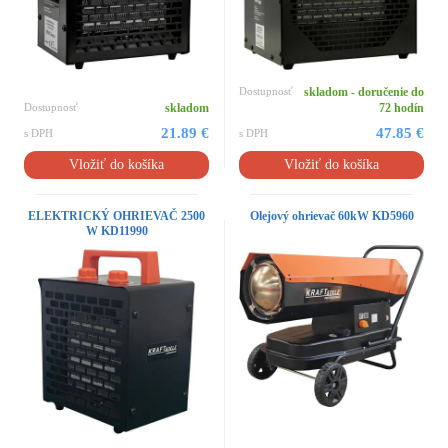
Dostupnosť
skladom - doručenie do
Dostupnosť
skladom
72 hodín
21.89 €
47.85 €
s DPH
s DPH
Vložiť do košíka
Vložiť do košíka
ELEKTRICKÝ OHRIEVAČ 2500
Olejový ohrievač 60kW KD5960
W KD11990