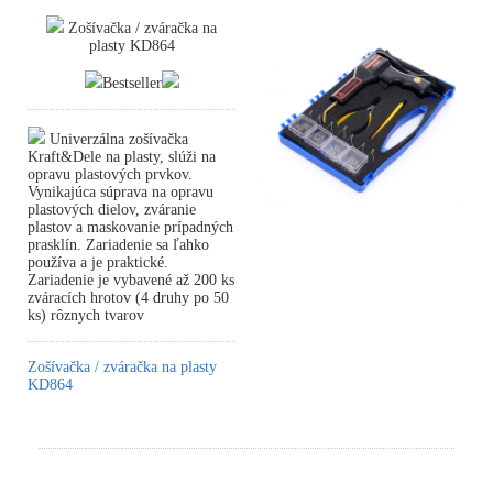
Zošívačka / zváračka na
plasty KD864
Bestseller
Univerzálna zošívačka
Kraft&Dele na plasty, slúži na
opravu plastových prvkov.
Vynikajúca súprava na opravu
plastových dielov, zváranie
plastov a maskovanie prípadných
prasklín. Zariadenie sa ľahko
používa a je praktické.
Zariadenie je vybavené až 200 ks
zváracích hrotov (4 druhy po 50
ks) rôznych tvarov
Zošívačka / zváračka na plasty
KD864