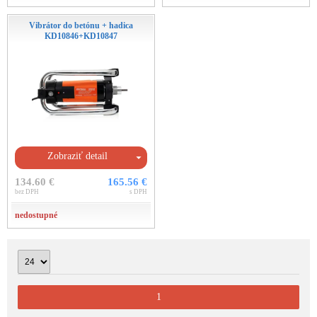
Vibrátor do betónu + hadica
KD10846+KD10847
Zobraziť detail
134.60 €
165.56 €
bez DPH
s DPH
nedostupné
1