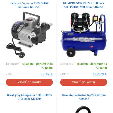
Palivové čerpadlo 230V 550W
KOMPRESOR BEZOLEJOWY
60L/min KD5537
50L 1500W 290L/min KD4052
Dostupnosť
skladom - doručenie do
Dostupnosť
skladom - doručenie do
72 hodín
72 hodín
66.42 €
112.79 €
s DPH
s DPH
Vložiť do košíka
Vložiť do košíka
Bezolejový kompresor 120L 7000W
Ozonátor vzduchu 145W s filtrom
910L/min KD4095
KD5357