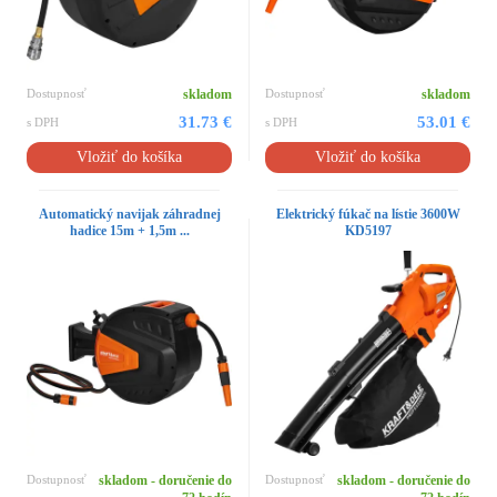
Dostupnosť
skladom
Dostupnosť
skladom
31.73 €
53.01 €
s DPH
s DPH
Vložiť do košíka
Vložiť do košíka
Automatický navijak záhradnej
Elektrický fúkač na lístie 3600W
hadice 15m + 1,5m ...
KD5197
Dostupnosť
skladom - doručenie do
Dostupnosť
skladom - doručenie do