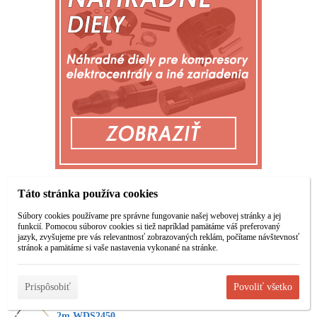
Najpredávanejšie
Táto stránka používa cookies
Súbory cookies používame pre správne fungovanie našej webovej stránky a jej
funkcií. Pomocou súborov cookies si tiež napríklad pamätáme váš preferovaný
jazyk, zvyšujeme pre vás relevantnosť zobrazovaných reklám, počítame návštevnosť
RUČNÝ
Vibrátor poker 2m
stránok a pamätáme si vaše nastavenia vykonané na stránke.
BETÓNOVÝ PÁS
KD10856
KD3572
Prispôsobiť
Povoliť všetko
Poker pre vibrátor
2m WDS2450