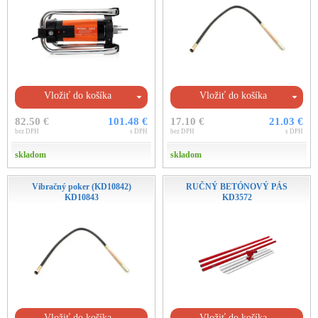
Vložiť do košíka
Vložiť do košíka
82.50 €
101.48 €
17.10 €
21.03 €
bez DPH
s DPH
bez DPH
s DPH
skladom
skladom
Vibračný poker (KD10842)
RUČNÝ BETÓNOVÝ PÁS
KD10843
KD3572
Vložiť do košíka
Vložiť do košíka