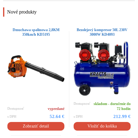
Nové produkty
Dmuchawa spalinowa 2,8KM
Bezolejový kompresor 50L 230V
350km/h KD5195
3000W KD4093
Dostupnosť
skladom - doručenie do
Dostupnosť
vypredané
72 hodín
52.64 €
212.99 €
s DPH
s DPH
Zobraziť detail
Vložiť do košíka