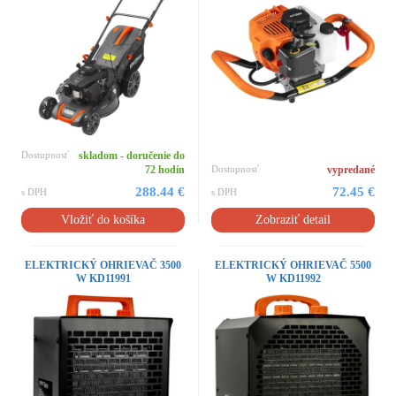
Dostupnosť
skladom - doručenie do
72 hodín
Dostupnosť
vypredané
288.44 €
72.45 €
s DPH
s DPH
Vložiť do košíka
Zobraziť detail
ELEKTRICKÝ OHRIEVAČ 3500
ELEKTRICKÝ OHRIEVAČ 5500
W KD11991
W KD11992