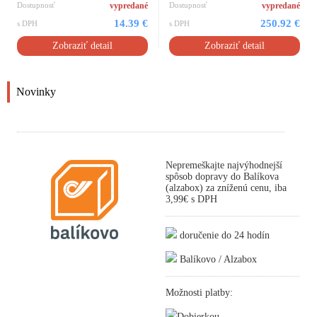
Dostupnosť
vypredané
Dostupnosť
vypredané
14.39 €
250.92 €
s DPH
s DPH
Zobraziť detail
Zobraziť detail
Novinky
Nepremeškajte najvýhodnejší
spôsob dopravy do Balíkova
(alzabox) za zníženú cenu, iba
3,99€ s DPH
doručenie do 24 hodín
Balíkovo / Alzabox
Možnosti platby:
Dobierkou