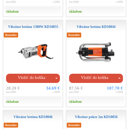
bez DPH
s DPH
bez DPH
s DPH
skladom
skladom
Vibrátor betónu 1300W KD10855
Vibrátor betónu KD10844
Bestseller
Bestseller
Vložiť do košíka
Vložiť do košíka
28.20 €
34.69 €
87.56 €
107.70 €
bez DPH
s DPH
bez DPH
s DPH
skladom
skladom
Vibrátor betónu KD10846
Vibrátor poker 2m KD10856
Bestseller
Bestseller