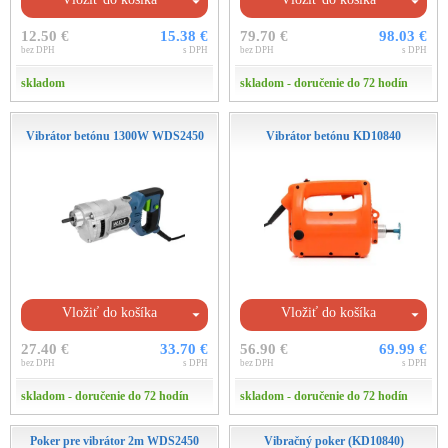
12.50 €
15.38 €
79.70 €
98.03 €
bez DPH
s DPH
bez DPH
s DPH
skladom
skladom - doručenie do 72 hodín
Vibrátor betónu 1300W WDS2450
Vibrátor betónu KD10840
Vložiť do košíka
Vložiť do košíka
27.40 €
33.70 €
56.90 €
69.99 €
bez DPH
s DPH
bez DPH
s DPH
skladom - doručenie do 72 hodín
skladom - doručenie do 72 hodín
Poker pre vibrátor 2m WDS2450
Vibračný poker (KD10840)