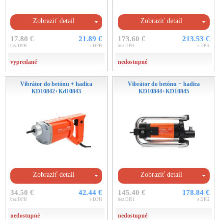
Zobraziť detail
Zobraziť detail
17.80 €
21.89 €
173.60 €
213.53 €
bez DPH
s DPH
bez DPH
s DPH
vypredané
nedostupné
Vibrátor do betónu + hadica
Vibrátor do betónu + hadica
KD10842+Kd10843
KD10844+KD10845
Zobraziť detail
Zobraziť detail
34.50 €
42.44 €
145.40 €
178.84 €
bez DPH
s DPH
bez DPH
s DPH
nedostupné
nedostupné