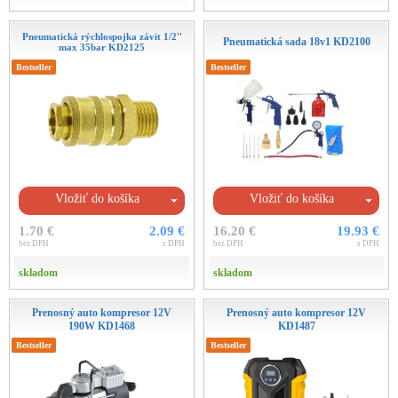
Pneumatická rýchlospojka závit 1/2''
Pneumatická sada 18v1 KD2100
max 35bar KD2125
Bestseller
Bestseller
Vložiť do košíka
Vložiť do košíka
1.70 €
2.09 €
16.20 €
19.93 €
bez DPH
s DPH
bez DPH
s DPH
skladom
skladom
Prenosný auto kompresor 12V
Prenosný auto kompresor 12V
190W KD1468
KD1487
Bestseller
Bestseller