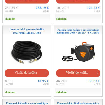
234.30 €
288.19 €
101.40 €
124.72 €
bez DPH
s DPH
bez DPH
s DPH
skladom
skladom
Pneumatická gumová hadica
Pneumatická hadica s automatickým
10x17mm 10m KD1465
navijákom 20m + 2m (1/4'') KD2159
Vložiť do košíka
Vložiť do košíka
8.90 €
10.95 €
46.20 €
56.83 €
bez DPH
s DPH
bez DPH
s DPH
skladom
skladom
Pneumatická hadica s automatickým
Pneumatická pištoľ na konzerváciu a