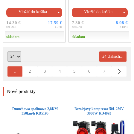
Vložiť do košíka
Vložiť do košíka
14.30 €
17.59 €
7.30 €
8.98 €
bez DPH
s DPH
bez DPH
s DPH
skladom
skladom
24 ďalších...
1
2
3
4
5
6
7
Nové produkty
Dmuchawa spalinowa 2,8KM
Bezolejový kompresor 50L 230V
350km/h KD5195
3000W KD4093