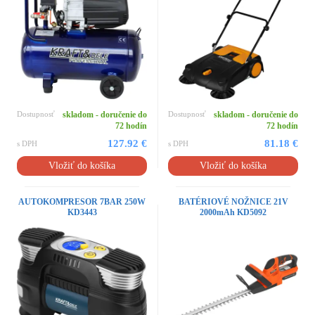
Dostupnosť
skladom - doručenie do
Dostupnosť
skladom - doručenie do
72 hodín
72 hodín
127.92 €
81.18 €
s DPH
s DPH
Vložiť do košíka
Vložiť do košíka
AUTOKOMPRESOR 7BAR 250W
BATÉRIOVÉ NOŽNICE 21V
KD3443
2000mAh KD5092