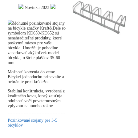
Novinka 2023
Mohutné pozinkované stojany
na bicykle značky Kraft&Dele so
symbolom KD650-KD652 sú
nenahraditeľné produkty, ktoré
poskytnú miesto pre vaše
bicykle. Umožňuje pohodlne
zaparkovať akýkoľvek model
bicykla, o šírke plášťov 35-60
mm.
Možnosť kotvenia do zeme.
Bicykel jednoducho pripevníte a
ochránite pred krádežou.
Stabilná konštrukcia, vyrobená z
kvalitného kovu, ktorý zaisťuje
odolnosť voči poveternostným
vplyvom na mnoho rokov.
Pozinkované stojany pre 3-5
bicyklov