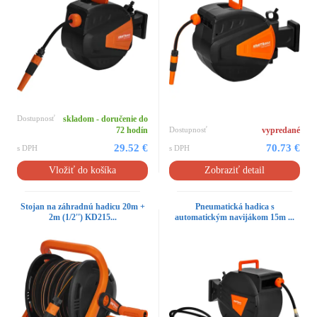
Dostupnosť
skladom - doručenie do
72 hodín
Dostupnosť
vypredané
29.52 €
70.73 €
s DPH
s DPH
Vložiť do košíka
Zobraziť detail
Stojan na záhradnú hadicu 20m +
Pneumatická hadica s
2m (1/2'') KD215...
automatickým navijákom 15m ...