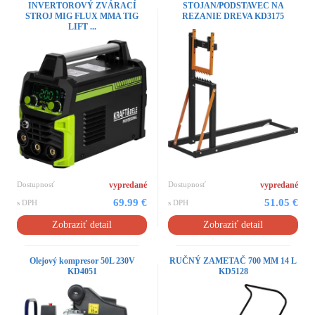
INVERTOROVÝ ZVÁRACÍ
STOJAN/PODSTAVEC NA
STROJ MIG FLUX MMA TIG
REZANIE DREVA KD3175
LIFT ...
Dostupnosť
vypredané
Dostupnosť
vypredané
69.99 €
51.05 €
s DPH
s DPH
Zobraziť detail
Zobraziť detail
Olejový kompresor 50L 230V
RUČNÝ ZAMETAČ 700 MM 14 L
KD4051
KD5128