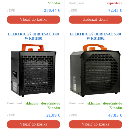
72 hodín
Dostupnosť
vypredané
288.44 €
72.45 €
s DPH
s DPH
Vložiť do košíka
Zobraziť detail
ELEKTRICKÝ OHRIEVAČ 3500
ELEKTRICKÝ OHRIEVAČ 5500
W KD11991
W KD11992
Dostupnosť
skladom - doručenie do
Dostupnosť
skladom - doručenie do
72 hodín
72 hodín
21.89 €
47.85 €
s DPH
s DPH
Vložiť do košíka
Vložiť do košíka