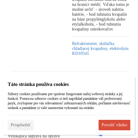
na hranici médií. Vďaka tomu je
možné určiť: - úroveň nabitia
batérie, - bod tuhnutia kvapalín
na báze propylénglykolu alebo
etylalkoholu, - bod tuhnutia
kvapaliny ostrekovačov.
Refraktometer, skúšačka
chladiacej kvapaliny, elektrolytu
KD10541
Táto stránka používa cookies
Zošívačka / zváračka na
Súbory cookies používame pre správne fungovanie našej webovej stránky a jej
plasty KD864
funkcií. Pomocou súborov cookies si tiež napríklad pamätáme váš preferovaný
jazyk, zvyšujeme pre vás relevantnosť zobrazovaných reklám, počítame návštevnosť
Bestseller
stránok a pamätáme si vaše nastavenia vykonané na stránke.
Univerzálna zošívačka
Prispôsobiť
Povoliť všetko
Kraft&Dele na plasty, slúži na
opravu plastových prvkov.
Vynikajúca súprava na opravu