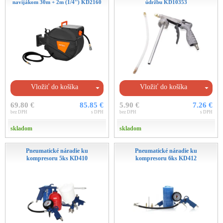
navijákom 30m + 2m (1/4'') KD2160
údržbu KD10353
Vložiť do košíka
Vložiť do košíka
69.80 €
85.85 €
5.90 €
7.26 €
bez DPH
s DPH
bez DPH
s DPH
skladom
skladom
Pneumatické náradie ku
Pneumatické náradie ku
kompresoru 5ks KD410
kompresoru 6ks KD412