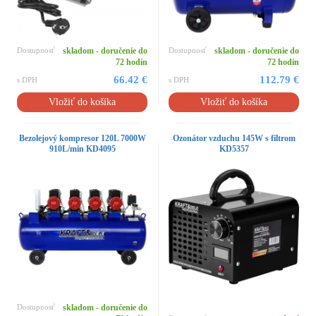
Dostupnosť
skladom - doručenie do
Dostupnosť
skladom - doručenie do
72 hodín
72 hodín
66.42 €
112.79 €
s DPH
s DPH
Vložiť do košíka
Vložiť do košíka
Bezolejový kompresor 120L 7000W
Ozonátor vzduchu 145W s filtrom
910L/min KD4095
KD5357
Dostupnosť
skladom - doručenie do