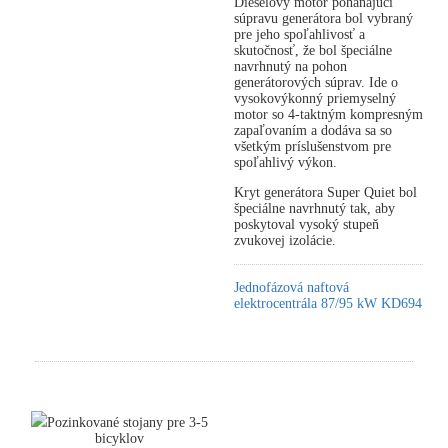
Dieselový motor poháňajúci
súpravu generátora bol vybraný
pre jeho spoľahlivosť a
skutočnosť, že bol špeciálne
navrhnutý na pohon
generátorových súprav. Ide o
vysokovýkonný priemyselný
motor so 4-taktným kompresným
zapaľovaním a dodáva sa so
všetkým príslušenstvom pre
spoľahlivý výkon.
Kryt generátora Super Quiet bol
špeciálne navrhnutý tak, aby
poskytoval vysoký stupeň
zvukovej izolácie.
Jednofázová naftová
elektrocentrála 87/95 kW KD694
Pozinkované stojany pre 3-5
bicyklov