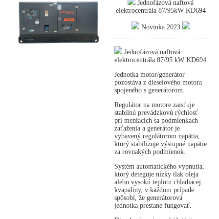
Jednofázová naftová
elektrocentrála 87/95kW KD694
Novinka 2023
Jednofázová naftová
elektrocentrála 87/95 kW KD694
Jednotka motor/generátor
pozostáva z dieselového motora
spojeného s generátorom.
Regulátor na motore zaisťuje
stabilnú prevádzkovú rýchlosť
pri meniacich sa podmienkach
zaťaženia a generátor je
vybavený regulátorom napätia,
ktorý stabilizuje výstupné napätie
za rovnakých podmienok.
Systém automatického vypnutia,
ktorý deteguje nízky tlak oleja
alebo vysokú teplotu chladiacej
kvapaliny, v každom prípade
spôsobí, že generátorová
jednotka prestane fungovať.