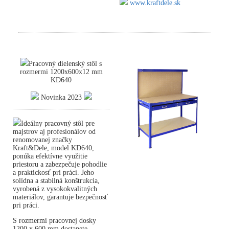
www.kraftdele.sk
Pracovný dielenský stôl s
rozmermi 1200x600x12 mm
KD640
Novinka 2023
Ideálny pracovný stôl pre
majstrov aj profesionálov od
renomovanej značky
Kraft&Dele, model KD640,
ponúka efektívne využitie
priestoru a zabezpečuje pohodlie
a praktickosť pri práci. Jeho
solídna a stabilná konštrukcia,
vyrobená z vysokokvalitných
materiálov, garantuje bezpečnosť
pri práci.
S rozmermi pracovnej dosky
1200 x 600 mm dostanete