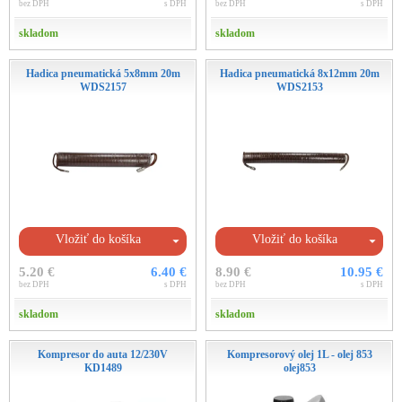
bez DPH
s DPH
bez DPH
s DPH
skladom
skladom
Hadica pneumatická 5x8mm 20m
Hadica pneumatická 8x12mm 20m
WDS2157
WDS2153
Vložiť do košíka
Vložiť do košíka
5.20 €
6.40 €
8.90 €
10.95 €
bez DPH
s DPH
bez DPH
s DPH
skladom
skladom
Kompresor do auta 12/230V
Kompresorový olej 1L - olej 853
KD1489
olej853