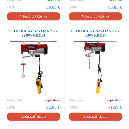
skladom
skladom
56.83 €
85.85 €
s DPH
s DPH
Vložiť do košíka
Vložiť do košíka
ELEKTRICKÝ NAVIJAK 230V
ELEKTRICKÝ NAVIJAK 230V
1200W KD2191
650W KD2190
Dostupnosť
vypredané
Dostupnosť
vypredané
92.00 €
71.59 €
s DPH
s DPH
Zobraziť detail
Zobraziť detail