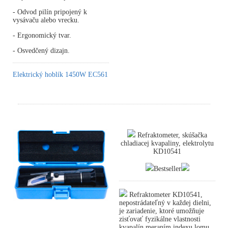
- Odvod pilín pripojený k
vysávaču alebo vrecku.
- Ergonomický tvar.
- Osvedčený dizajn.
Elektrický hoblík 1450W EC561
Refraktometer, skúšačka
chladiacej kvapaliny, elektrolytu
KD10541
Bestseller
Refraktometer KD10541,
nepostrádateľný v každej dielni,
je zariadenie, ktoré umožňuje
zisťovať fyzikálne vlastnosti
kvapalín meraním indexu lomu