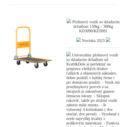
Plošinový vozík so skladacím
držadlom 150kg - 300kg
KD3090/KD3091
Novinka 2023
Univerzálny plošinový vozík
so skladacím držadlom od
Kraft&Dele je perfektný na
prepravu všetkých druhov
ťažkých a objemných nákladov,
dobre poslúži v každej firme i
pri domácom použití. - Vozík má
protišmykový povrch a na
okrajoch je zakončený gumou
tlmiacou nárazy. - Sklopná
rukoväť, takže po zložení vozík
zaberie málo miesta. - Je
vybavený 4 kolieskami ( dve
otočné, dve pevné). - Vyrobené z
ocele najvyššej kvality s
práškovým nástrekom. - Funkcia