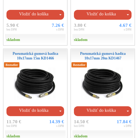
Vložiť do košíka
Vložiť do košíka
5.90 €
7.26 €
3.80 €
4.67 €
bez DPH
s DPH
bez DPH
s DPH
skladom
skladom
Pneumatická gumová hadica
Pneumatická gumová hadica
10x17mm 15m KD1466
10x17mm 20m KD1467
Bestseller
Bestseller
Vložiť do košíka
Vložiť do košíka
11.70 €
14.39 €
14.50 €
17.84 €
bez DPH
s DPH
bez DPH
s DPH
skladom
skladom