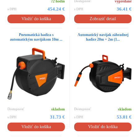
72 hodín
Dostupnosť
vypredané
454.24 €
36.41 €
s DPH
s DPH
Vložiť do košíka
Zobraziť detail
Pneumatická hadica s
Automatický navijak záhradnej
automatickým navijákom 10m ...
hadice 20m + 2m (1...
Dostupnosť
skladom
Dostupnosť
skladom
31.73 €
53.01 €
s DPH
s DPH
Vložiť do košíka
Vložiť do košíka