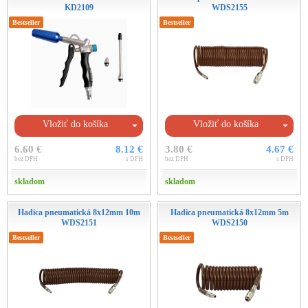
KD2109
WDS2155
Bestseller
Bestseller
Vložiť do košíka
Vložiť do košíka
6.60 €
8.12 €
3.80 €
4.67 €
bez DPH
s DPH
bez DPH
s DPH
skladom
skladom
Hadica pneumatická 8x12mm 10m
Hadica pneumatická 8x12mm 5m
WDS2151
WDS2150
Bestseller
Bestseller