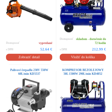
Dostupnosť
skladom - doručenie do
Dostupnosť
vypredané
72 hodín
52.64 €
212.99 €
s DPH
s DPH
Zobraziť detail
Vložiť do košíka
Palivové čerpadlo 230V 550W
KOMPRESOR BEZOLEJOWY
60L/min KD5537
50L 1500W 290L/min KD4052