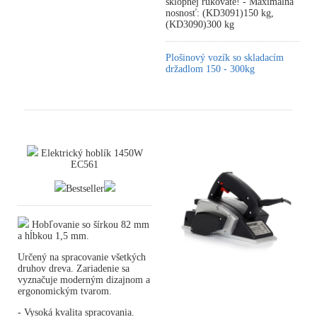
sklopnej rukoväte! - Maximálna
nosnosť: (KD3091)150 kg,
(KD3090)300 kg
Plošinový vozík so skladacím
držadlom 150 - 300kg
Elektrický hoblík 1450W
EC561
Bestseller
Hobľovanie so šírkou 82 mm
a hĺbkou 1,5 mm.
Určený na spracovanie všetkých
druhov dreva. Zariadenie sa
vyznačuje moderným dizajnom a
ergonomickým tvarom.
- Vysoká kvalita spracovania.