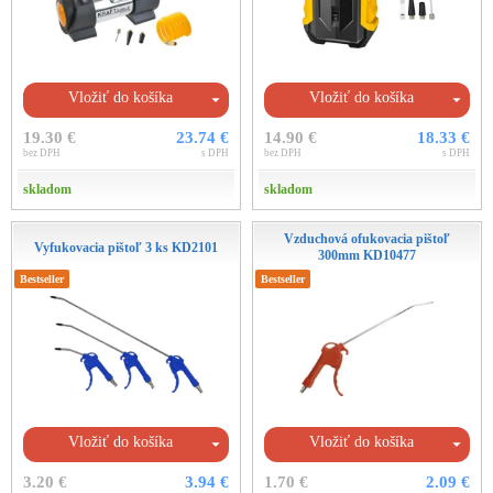
Vložiť do košíka
Vložiť do košíka
19.30 €
23.74 €
14.90 €
18.33 €
bez DPH
s DPH
bez DPH
s DPH
skladom
skladom
Vzduchová ofukovacia pištoľ
Vyfukovacia pištoľ 3 ks KD2101
300mm KD10477
Bestseller
Bestseller
Vložiť do košíka
Vložiť do košíka
3.20 €
3.94 €
1.70 €
2.09 €