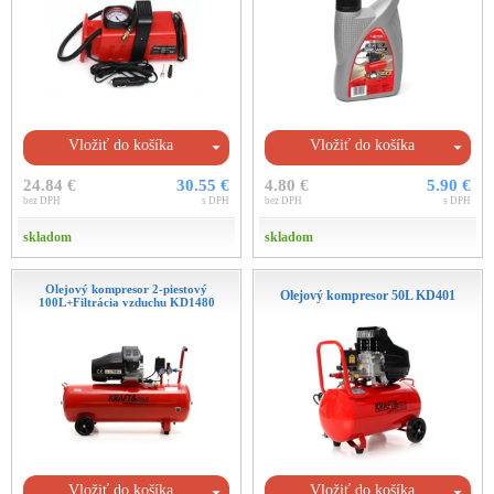
Vložiť do košíka
Vložiť do košíka
24.84 €
30.55 €
4.80 €
5.90 €
bez DPH
s DPH
bez DPH
s DPH
skladom
skladom
Olejový kompresor 2-piestový
Olejový kompresor 50L KD401
100L+Filtrácia vzduchu KD1480
Vložiť do košíka
Vložiť do košíka