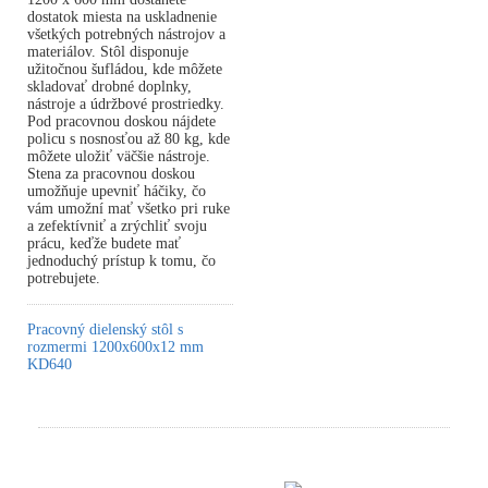
dostatok miesta na uskladnenie
všetkých potrebných nástrojov a
materiálov. Stôl disponuje
užitočnou šufládou, kde môžete
skladovať drobné doplnky,
nástroje a údržbové prostriedky.
Pod pracovnou doskou nájdete
policu s nosnosťou až 80 kg, kde
môžete uložiť väčšie nástroje.
Stena za pracovnou doskou
umožňuje upevniť háčiky, čo
vám umožní mať všetko pri ruke
a zefektívniť a zrýchliť svoju
prácu, keďže budete mať
jednoduchý prístup k tomu, čo
potrebujete.
Pracovný dielenský stôl s
rozmermi 1200x600x12 mm
KD640