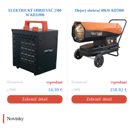
ELEKTRICKÝ OHRIEVAČ 2500
Olejový ohrievač 60kW KD5960
W KD11990
Dostupnosť
vypredané
Dostupnosť
vypredané
14.39 €
250.92 €
s DPH
s DPH
Zobraziť detail
Zobraziť detail
Novinky