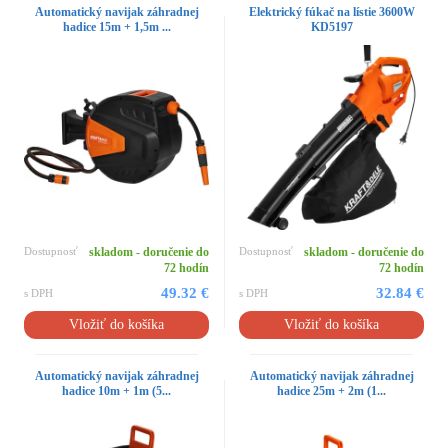
Automatický navijak záhradnej
Elektrický fúkač na lístie 3600W
hadice 15m + 1,5m ...
KD5197
Dostupnosť
skladom - doručenie do
Dostupnosť
skladom - doručenie do
72 hodín
72 hodín
49.32 €
32.84 €
s DPH
s DPH
Vložiť do košíka
Vložiť do košíka
Automatický navijak záhradnej
Automatický navijak záhradnej
hadice 10m + 1m (5...
hadice 25m + 2m (1...