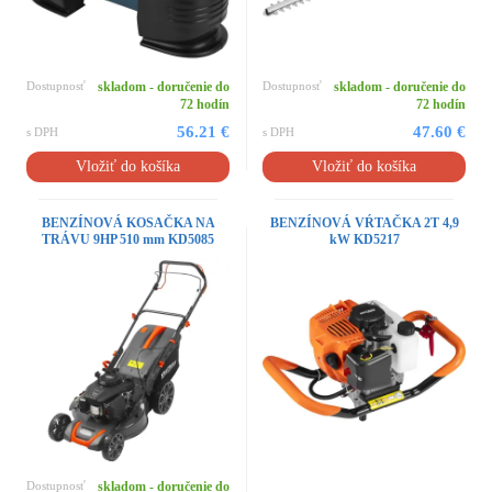
Dostupnosť
skladom - doručenie do
Dostupnosť
skladom - doručenie do
72 hodín
72 hodín
56.21 €
47.60 €
s DPH
s DPH
Vložiť do košíka
Vložiť do košíka
BENZÍNOVÁ KOSAČKA NA
BENZÍNOVÁ VŔTAČKA 2T 4,9
TRÁVU 9HP 510 mm KD5085
kW KD5217
Dostupnosť
skladom - doručenie do