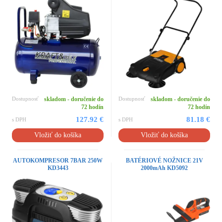
Dostupnosť
skladom - doručenie do
Dostupnosť
skladom - doručenie do
72 hodín
72 hodín
127.92 €
81.18 €
s DPH
s DPH
Vložiť do košíka
Vložiť do košíka
AUTOKOMPRESOR 7BAR 250W
BATÉRIOVÉ NOŽNICE 21V
KD3443
2000mAh KD5092