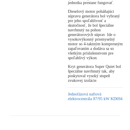
jednotka prestane fungovať.
Dieselový motor poháňajúci
súpravu generátora bol vybraný
pre jeho spoľahlivosť a
skutočnosť, že bol špeciálne
navrhnutý na pohon
generátorových súprav. Ide o
vysokovýkonný priemyselný
motor so 4-taktným kompresným
zapaľovaním a dodáva sa so
všetkým príslušenstvom pre
spoľahlivý výkon.
Kryt generátora Super Quiet bol
špeciálne navrhnutý tak, aby
poskytoval vysoký stupeň
zvukovej izolácie.
Jednofázová naftová
elektrocentrála 87/95 kW KD694