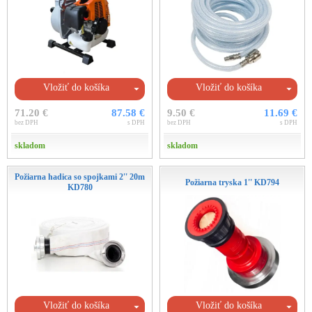
Vložiť do košíka
Vložiť do košíka
71.20 €
87.58 €
9.50 €
11.69 €
bez DPH
s DPH
bez DPH
s DPH
skladom
skladom
Požiarna hadica so spojkami 2'' 20m
Požiarna tryska 1'' KD794
KD780
Vložiť do košíka
Vložiť do košíka