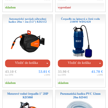
skladom
vypredané
Automatický navijak záhradnej
Čerpadlo na špinavú a čistú vodu
hadice 20m + 2m (1/2'') KD2152
2100W WDS2420
Vložiť do košíka
Vložiť do košíka
43.10 €
53.01 €
33.90 €
41.70 €
bez DPH
s DPH
bez DPH
s DPH
skladom
skladom
Motorové vodné čerpadlo 1'' 2HP
Pneumatická hadica PVC 12mm
KD5060
20m KD441