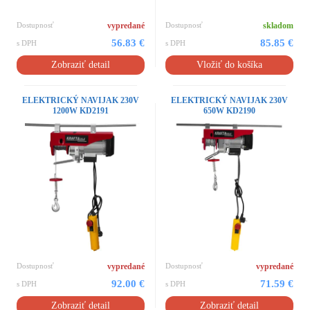
Dostupnosť
vypredané
Dostupnosť
skladom
56.83 €
85.85 €
s DPH
s DPH
Zobraziť detail
Vložiť do košíka
ELEKTRICKÝ NAVIJAK 230V
ELEKTRICKÝ NAVIJAK 230V
1200W KD2191
650W KD2190
Dostupnosť
vypredané
Dostupnosť
vypredané
92.00 €
71.59 €
s DPH
s DPH
Zobraziť detail
Zobraziť detail