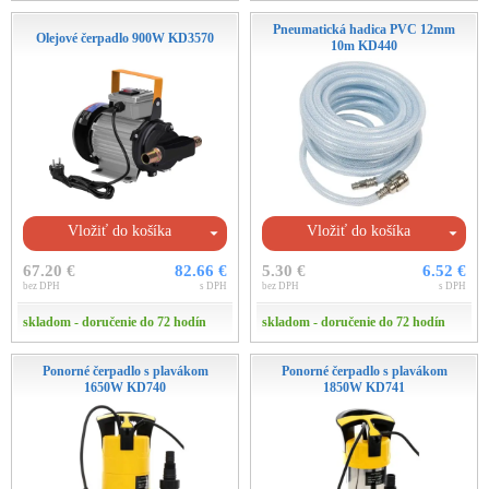
Pneumatická hadica PVC 12mm
Olejové čerpadlo 900W KD3570
10m KD440
Vložiť do košíka
Vložiť do košíka
67.20 €
82.66 €
5.30 €
6.52 €
bez DPH
s DPH
bez DPH
s DPH
skladom - doručenie do 72 hodín
skladom - doručenie do 72 hodín
Ponorné čerpadlo s plavákom
Ponorné čerpadlo s plavákom
1650W KD740
1850W KD741