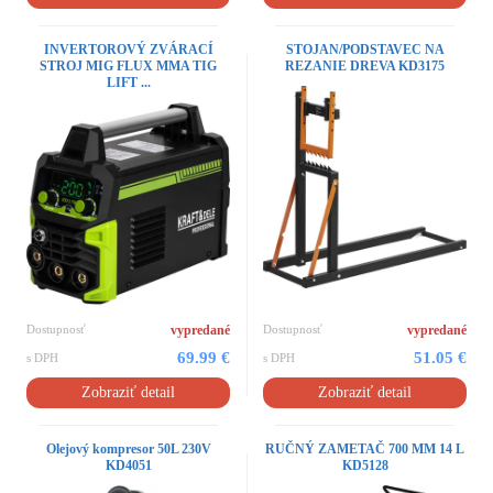
INVERTOROVÝ ZVÁRACÍ
STOJAN/PODSTAVEC NA
STROJ MIG FLUX MMA TIG
REZANIE DREVA KD3175
LIFT ...
Dostupnosť
vypredané
Dostupnosť
vypredané
69.99 €
51.05 €
s DPH
s DPH
Zobraziť detail
Zobraziť detail
Olejový kompresor 50L 230V
RUČNÝ ZAMETAČ 700 MM 14 L
KD4051
KD5128