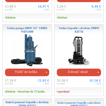
13.80 €
16.97 €
5.20 €
6.40 €
bez DPH
s DPH
bez DPH
s DPH
skladom
skladom
Vodná pumpa 600W 3/4'' 1200l/h
Vodné čerpadlo s drvičom 2900W
WDS2600
KD756
Vložiť do košíka
Zobraziť detail
17.10 €
21.03 €
53.30 €
65.56 €
bez DPH
s DPH
bez DPH
s DPH
skladom - doručenie do 72 hodín
vypredané
Kalové ponorné čerpadlo s drvičom
Kalové ponorné čerpadlo s plavákom
2850W KD754
1600W KD752