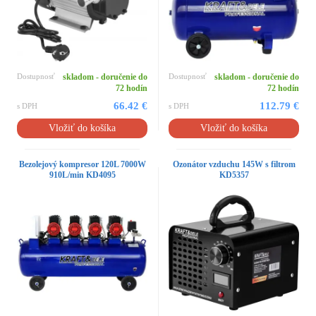
Dostupnosť
skladom - doručenie do
Dostupnosť
skladom - doručenie do
72 hodín
72 hodín
66.42 €
112.79 €
s DPH
s DPH
Vložiť do košíka
Vložiť do košíka
Bezolejový kompresor 120L 7000W
Ozonátor vzduchu 145W s filtrom
910L/min KD4095
KD5357