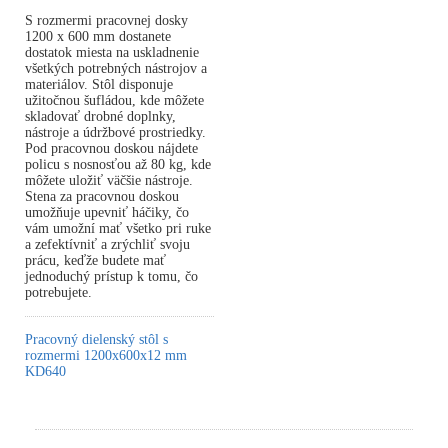
S rozmermi pracovnej dosky
1200 x 600 mm dostanete
dostatok miesta na uskladnenie
všetkých potrebných nástrojov a
materiálov. Stôl disponuje
užitočnou šufládou, kde môžete
skladovať drobné doplnky,
nástroje a údržbové prostriedky.
Pod pracovnou doskou nájdete
policu s nosnosťou až 80 kg, kde
môžete uložiť väčšie nástroje.
Stena za pracovnou doskou
umožňuje upevniť háčiky, čo
vám umožní mať všetko pri ruke
a zefektívniť a zrýchliť svoju
prácu, keďže budete mať
jednoduchý prístup k tomu, čo
potrebujete.
Pracovný dielenský stôl s
rozmermi 1200x600x12 mm
KD640