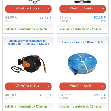
Vložiť do košíka
Vložiť do košíka
24.00 €
29.52 €
54.60 €
67.16 €
bez DPH
s DPH
bez DPH
s DPH
skladom - doručenie do 72 hodín
skladom - doručenie do 72 hodín
Automatický navijak záhradnej
Hadica na vodu 1'' 100m KD777
hadice 15m + 1,5m (1/2'') KD2151
Vložiť do košíka
Vložiť do košíka
40.10 €
49.32 €
24.20 €
29.77 €
bez DPH
s DPH
bez DPH
s DPH
skladom - doručenie do 72 hodín
skladom - doručenie do 72 hodín