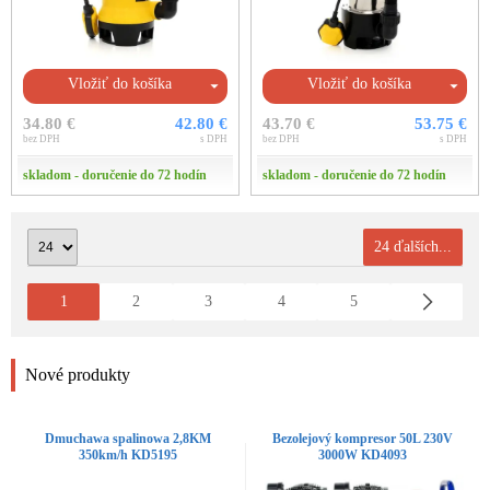
Vložiť do košíka
Vložiť do košíka
34.80 €
42.80 €
43.70 €
53.75 €
bez DPH
s DPH
bez DPH
s DPH
skladom - doručenie do 72 hodín
skladom - doručenie do 72 hodín
24 ďalších...
1
2
3
4
5
Nové produkty
Dmuchawa spalinowa 2,8KM
Bezolejový kompresor 50L 230V
350km/h KD5195
3000W KD4093