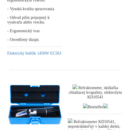
ergonomickým tvarom.
- Vysoká kvalita spracovania.
- Odvod pilín pripojený k
vysávaču alebo vrecku.
- Ergonomický tvar.
- Osvedčený dizajn.
Elektrický hoblík 1450W EC561
Refraktometer, skúšačka
chladiacej kvapaliny, elektrolytu
KD10541
Bestseller
Refraktometer KD10541,
nepostrádateľný v každej dielni,