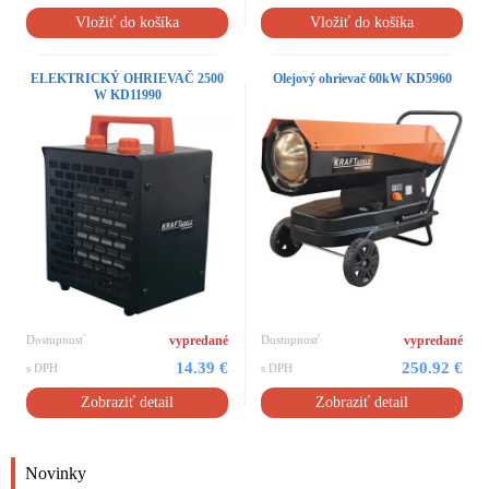
Vložiť do košíka
Vložiť do košíka
ELEKTRICKÝ OHRIEVAČ 2500
Olejový ohrievač 60kW KD5960
W KD11990
Dostupnosť
vypredané
Dostupnosť
vypredané
14.39 €
250.92 €
s DPH
s DPH
Zobraziť detail
Zobraziť detail
Novinky