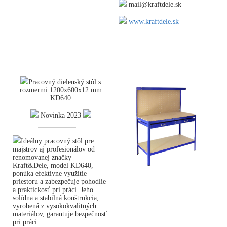
mail@kraftdele.sk
www.kraftdele.sk
Pracovný dielenský stôl s
rozmermi 1200x600x12 mm
KD640
Novinka 2023
Ideálny pracovný stôl pre
majstrov aj profesionálov od
renomovanej značky
Kraft&Dele, model KD640,
ponúka efektívne využitie
priestoru a zabezpečuje pohodlie
a praktickosť pri práci. Jeho
solídna a stabilná konštrukcia,
vyrobená z vysokokvalitných
materiálov, garantuje bezpečnosť
pri práci.