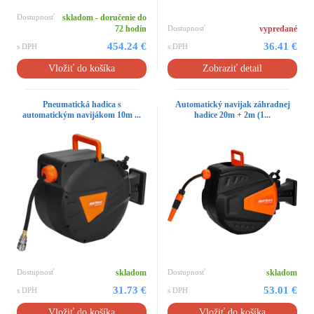
Dostupnosť
skladom - doručenie do
72 hodín
Dostupnosť
vypredané
454.24 €
36.41 €
s DPH
s DPH
Vložiť do košíka
Zobraziť detail
Pneumatická hadica s
Automatický navijak záhradnej
automatickým navijákom 10m ...
hadice 20m + 2m (1...
Dostupnosť
skladom
Dostupnosť
skladom
31.73 €
53.01 €
s DPH
s DPH
Vložiť do košíka
Vložiť do košíka