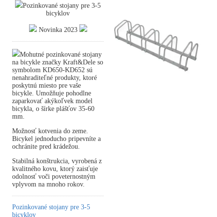
Pozinkované stojany pre 3-5
bicyklov
Novinka 2023
Mohutné pozinkované stojany
na bicykle značky Kraft&Dele so
symbolom KD650-KD652 sú
nenahraditeľné produkty, ktoré
poskytnú miesto pre vaše
bicykle. Umožňuje pohodlne
zaparkovať akýkoľvek model
bicykla, o šírke plášťov 35-60
mm.
Možnosť kotvenia do zeme.
Bicykel jednoducho pripevníte a
ochránite pred krádežou.
Stabilná konštrukcia, vyrobená z
kvalitného kovu, ktorý zaisťuje
odolnosť voči poveternostným
vplyvom na mnoho rokov.
Pozinkované stojany pre 3-5
bicyklov