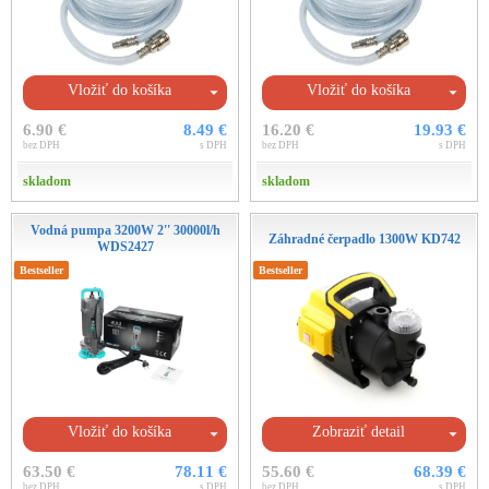
Vložiť do košíka
Vložiť do košíka
6.90 €
8.49 €
16.20 €
19.93 €
bez DPH
s DPH
bez DPH
s DPH
skladom
skladom
Vodná pumpa 3200W 2'' 30000l/h
Záhradné čerpadlo 1300W KD742
WDS2427
Bestseller
Bestseller
Vložiť do košíka
Zobraziť detail
63.50 €
78.11 €
55.60 €
68.39 €
bez DPH
s DPH
bez DPH
s DPH