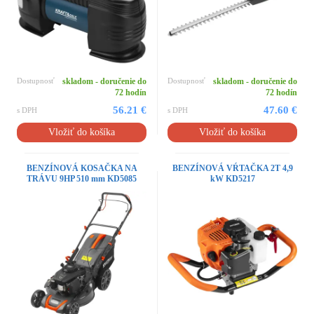
Dostupnosť
skladom - doručenie do
Dostupnosť
skladom - doručenie do
72 hodín
72 hodín
56.21 €
47.60 €
s DPH
s DPH
Vložiť do košíka
Vložiť do košíka
BENZÍNOVÁ KOSAČKA NA
BENZÍNOVÁ VŔTAČKA 2T 4,9
TRÁVU 9HP 510 mm KD5085
kW KD5217