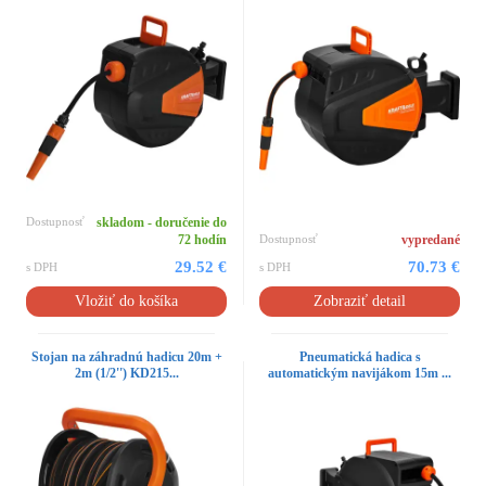
Dostupnosť
skladom - doručenie do
72 hodín
Dostupnosť
vypredané
29.52 €
70.73 €
s DPH
s DPH
Vložiť do košíka
Zobraziť detail
Stojan na záhradnú hadicu 20m +
Pneumatická hadica s
2m (1/2'') KD215...
automatickým navijákom 15m ...