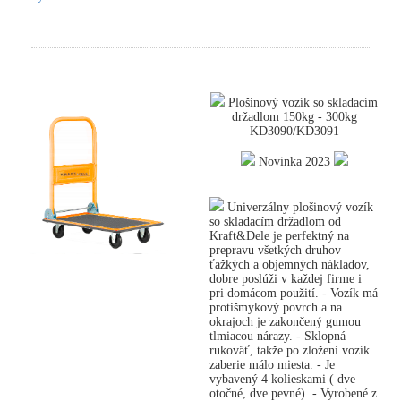
Plošinový vozík so skladacím
držadlom 150kg - 300kg
KD3090/KD3091
Novinka 2023
Univerzálny plošinový vozík
so skladacím držadlom od
Kraft&Dele je perfektný na
prepravu všetkých druhov
ťažkých a objemných nákladov,
dobre poslúži v každej firme i
pri domácom použití. - Vozík má
protišmykový povrch a na
okrajoch je zakončený gumou
tlmiacou nárazy. - Sklopná
rukoväť, takže po zložení vozík
zaberie málo miesta. - Je
vybavený 4 kolieskami ( dve
otočné, dve pevné). - Vyrobené z