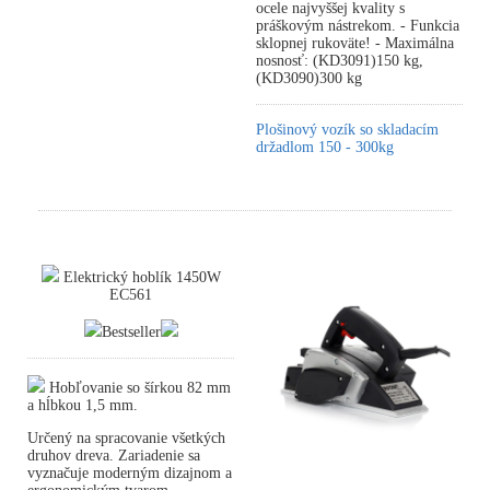
ocele najvyššej kvality s
práškovým nástrekom. - Funkcia
sklopnej rukoväte! - Maximálna
nosnosť: (KD3091)150 kg,
(KD3090)300 kg
Plošinový vozík so skladacím
držadlom 150 - 300kg
Elektrický hoblík 1450W
EC561
Bestseller
Hobľovanie so šírkou 82 mm
a hĺbkou 1,5 mm.
Určený na spracovanie všetkých
druhov dreva. Zariadenie sa
vyznačuje moderným dizajnom a