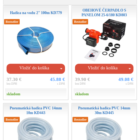
OBEHOVÉ ČERPADLO S
Hadica na vodu 2'' 100m KD779
PANELOM 25-6/180 KD803
Bestseller
Bestseller
Vložiť do košíka
Vložiť do košíka
37.30 €
45.88 €
39.90 €
49.08 €
bez DPH
s DPH
bez DPH
s DPH
skladom
skladom
Pneumatická hadica PVC 14mm
Pneumatická hadica PVC 14mm
10m KD443
30m KD445
Bestseller
Bestseller