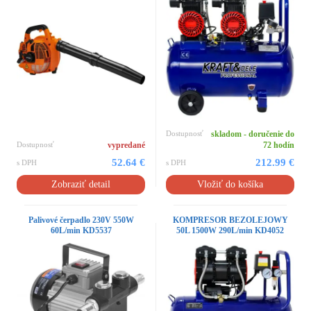
Dostupnosť
skladom - doručenie do
Dostupnosť
vypredané
72 hodín
52.64 €
212.99 €
s DPH
s DPH
Zobraziť detail
Vložiť do košíka
Palivové čerpadlo 230V 550W
KOMPRESOR BEZOLEJOWY
60L/min KD5537
50L 1500W 290L/min KD4052