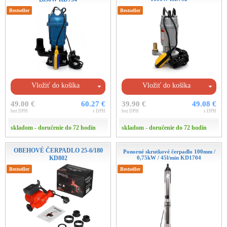
Bestseller
Bestseller
Vložiť do košíka
Vložiť do košíka
49.00 €
60.27 €
39.90 €
49.08 €
bez DPH
s DPH
bez DPH
s DPH
skladom - doručenie do 72 hodín
skladom - doručenie do 72 hodín
OBEHOVÉ ČERPADLO 25-6/180
Ponorné skrutkové čerpadlo 100mm /
KD802
0,75kW / 45l/min KD1704
Bestseller
Bestseller