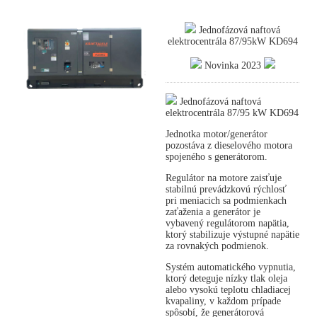
Jednofázová naftová
elektrocentrála 87/95kW KD694
Novinka 2023
Jednofázová naftová
elektrocentrála 87/95 kW KD694
Jednotka motor/generátor
pozostáva z dieselového motora
spojeného s generátorom.
Regulátor na motore zaisťuje
stabilnú prevádzkovú rýchlosť
pri meniacich sa podmienkach
zaťaženia a generátor je
vybavený regulátorom napätia,
ktorý stabilizuje výstupné napätie
za rovnakých podmienok.
Systém automatického vypnutia,
ktorý deteguje nízky tlak oleja
alebo vysokú teplotu chladiacej
kvapaliny, v každom prípade
spôsobí, že generátorová