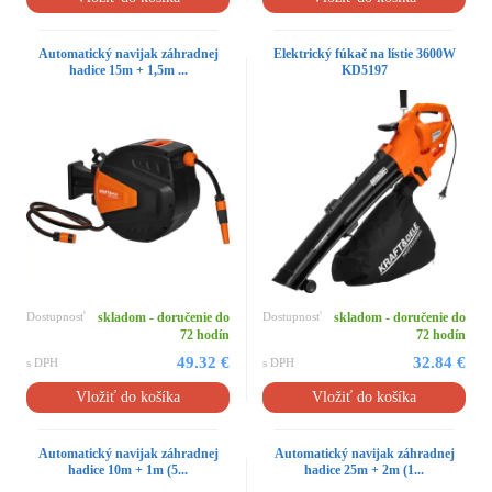
Automatický navijak záhradnej
Elektrický fúkač na lístie 3600W
hadice 15m + 1,5m ...
KD5197
Dostupnosť
skladom - doručenie do
Dostupnosť
skladom - doručenie do
72 hodín
72 hodín
49.32 €
32.84 €
s DPH
s DPH
Vložiť do košíka
Vložiť do košíka
Automatický navijak záhradnej
Automatický navijak záhradnej
hadice 10m + 1m (5...
hadice 25m + 2m (1...