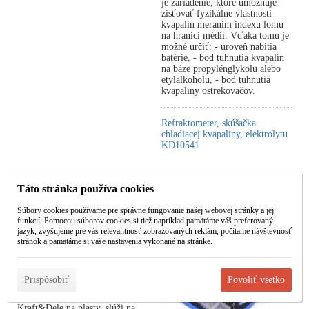
je zariadenie, ktoré umožňuje
zisťovať fyzikálne vlastnosti
kvapalín meraním indexu lomu
na hranici médií. Vďaka tomu je
možné určiť: - úroveň nabitia
batérie, - bod tuhnutia kvapalín
na báze propylénglykolu alebo
etylalkoholu, - bod tuhnutia
kvapaliny ostrekovačov.
Refraktometer, skúšačka
chladiacej kvapaliny, elektrolytu
KD10541
Táto stránka používa cookies
Súbory cookies používame pre správne fungovanie našej webovej stránky a jej
funkcií. Pomocou súborov cookies si tiež napríklad pamätáme váš preferovaný
Zošívačka / zváračka na
jazyk, zvyšujeme pre vás relevantnosť zobrazovaných reklám, počítame návštevnosť
plasty KD864
stránok a pamätáme si vaše nastavenia vykonané na stránke.
Bestseller
Prispôsobiť
Povoliť všetko
Univerzálna zošívačka
Kraft&Dele na plasty, slúži na