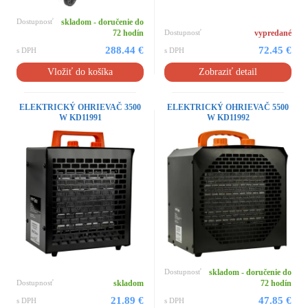
Dostupnosť
skladom - doručenie do
72 hodín
Dostupnosť
vypredané
288.44 €
72.45 €
s DPH
s DPH
Vložiť do košíka
Zobraziť detail
ELEKTRICKÝ OHRIEVAČ 3500
ELEKTRICKÝ OHRIEVAČ 5500
W KD11991
W KD11992
Dostupnosť
skladom - doručenie do
Dostupnosť
skladom
72 hodín
21.89 €
47.85 €
s DPH
s DPH