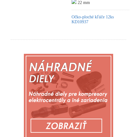
22 mm
Očko-ploché kľúče 12ks
KD10937