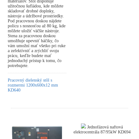
materiálov. Stôl disponuje
užitočnou šufládou, kde môžete
skladovať drobné doplnky,
nástroje a údržbové prostriedky.
Pod pracovnou doskou nájdete
policu s nosnosťou až 80 kg, kde
môžete uložiť väčšie nástroje.
Stena za pracovnou doskou
umožňuje upevniť háčiky, čo
vám umožní mať všetko pri ruke
a zefektívniť a zrýchliť svoju
prácu, keďže budete mať
jednoduchý prístup k tomu, čo
potrebujete.
Pracovný dielenský stôl s
rozmermi 1200x600x12 mm
KD640
Jednofázová naftová
elektrocentrála 87/95kW KD694