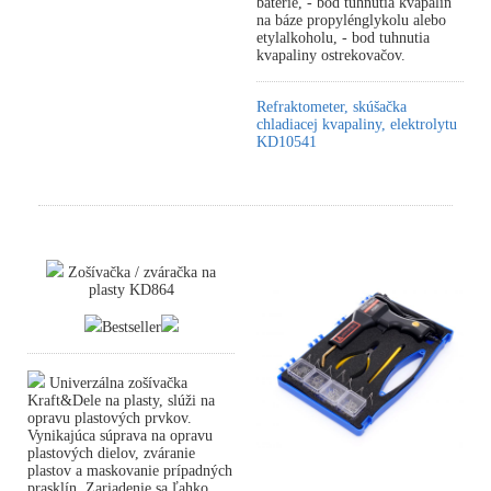
batérie, - bod tuhnutia kvapalín
na báze propylénglykolu alebo
etylalkoholu, - bod tuhnutia
kvapaliny ostrekovačov.
Refraktometer, skúšačka
chladiacej kvapaliny, elektrolytu
KD10541
Zošívačka / zváračka na
plasty KD864
Bestseller
Univerzálna zošívačka
Kraft&Dele na plasty, slúži na
opravu plastových prvkov.
Vynikajúca súprava na opravu
plastových dielov, zváranie
plastov a maskovanie prípadných
prasklín. Zariadenie sa ľahko