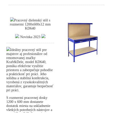
Pracovný dielenský stôl s
rozmermi 1200x600x12 mm
KD640
Novinka 2023
Ideálny pracovný stôl pre
majstrov aj profesionálov od
renomovanej značky
Kraft&Dele, model KD640,
ponúka efektívne využitie
priestoru a zabezpečuje pohodlie
a praktickosť pri práci. Jeho
solídna a stabilná konštrukcia,
vyrobená z vysokokvalitných
materiálov, garantuje bezpečnosť
pri práci.
S rozmermi pracovnej dosky
1200 x 600 mm dostanete
dostatok miesta na uskladnenie
všetkých potrebných nástrojov a