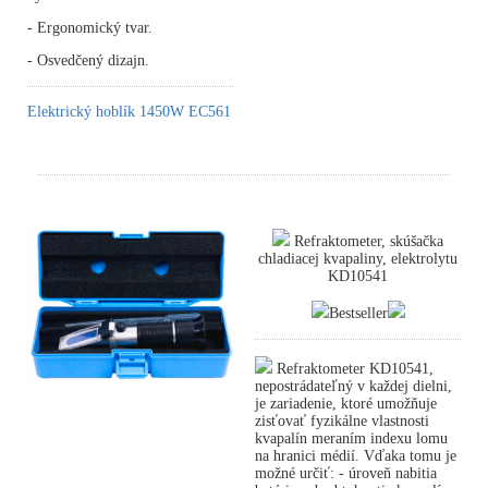
- Ergonomický tvar.
- Osvedčený dizajn.
Elektrický hoblík 1450W EC561
Refraktometer, skúšačka
chladiacej kvapaliny, elektrolytu
KD10541
Bestseller
Refraktometer KD10541,
nepostrádateľný v každej dielni,
je zariadenie, ktoré umožňuje
zisťovať fyzikálne vlastnosti
kvapalín meraním indexu lomu
na hranici médií. Vďaka tomu je
možné určiť: - úroveň nabitia