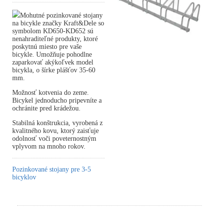
Mohutné pozinkované stojany
na bicykle značky Kraft&Dele so
symbolom KD650-KD652 sú
nenahraditeľné produkty, ktoré
poskytnú miesto pre vaše
bicykle. Umožňuje pohodlne
zaparkovať akýkoľvek model
bicykla, o šírke plášťov 35-60
mm.
Možnosť kotvenia do zeme.
Bicykel jednoducho pripevníte a
ochránite pred krádežou.
Stabilná konštrukcia, vyrobená z
kvalitného kovu, ktorý zaisťuje
odolnosť voči poveternostným
vplyvom na mnoho rokov.
Pozinkované stojany pre 3-5
bicyklov