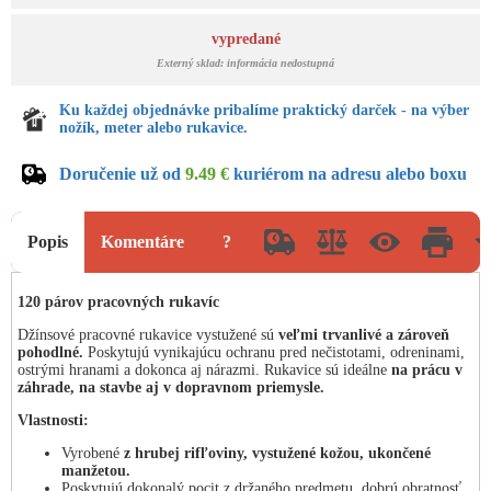
vypredané
Externý sklad: informácia nedostupná
Ku každej objednávke pribalíme praktický darček - na výber
nožík, meter alebo rukavice.
Doručenie už od
9.49 €
kuriérom na adresu alebo boxu
Popis
Komentáre
?
120 párov pracovných rukavíc
Džínsové pracovné rukavice vystužené sú
veľmi trvanlivé a zároveň
pohodlné.
Poskytujú vynikajúcu ochranu pred nečistotami, odreninami,
ostrými hranami a dokonca aj nárazmi. Rukavice sú ideálne
na prácu v
záhrade, na stavbe aj v dopravnom priemysle.
Vlastnosti:
Vyrobené
z hrubej rifľoviny, vystužené kožou, ukončené
manžetou.
Poskytujú dokonalý pocit z držaného predmetu, dobrú obratnosť.