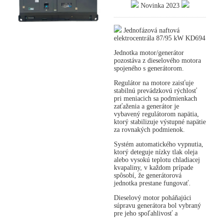
Novinka 2023
Jednofázová naftová
elektrocentrála 87/95 kW KD694
Jednotka motor/generátor
pozostáva z dieselového motora
spojeného s generátorom.
Regulátor na motore zaisťuje
stabilnú prevádzkovú rýchlosť
pri meniacich sa podmienkach
zaťaženia a generátor je
vybavený regulátorom napätia,
ktorý stabilizuje výstupné napätie
za rovnakých podmienok.
Systém automatického vypnutia,
ktorý deteguje nízky tlak oleja
alebo vysokú teplotu chladiacej
kvapaliny, v každom prípade
spôsobí, že generátorová
jednotka prestane fungovať.
Dieselový motor poháňajúci
súpravu generátora bol vybraný
pre jeho spoľahlivosť a