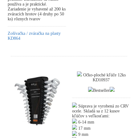
používa a je praktické.
Zariadenie je vybavené až 200 ks
zváracích hrotov (4 druhy po 50
ks) rôznych tvarov
Zošívačka / zváračka na plasty
KD864
Očko-ploché kľúče 12ks
KD10937
Bestseller
Súprava je vyrobená zo CRV
ocele. Skladá sa z 12 kusov
kľúčov s veľkosťami:
6-14 mm
17 mm
9 mm