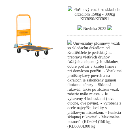
Plošinový vozík so skladacím
držadlom 150kg - 300kg
KD3090/KD3091
Novinka 2023
Univerzálny plošinový vozík
so skladacím držadlom od
Kraft&Dele je perfektný na
prepravu všetkých druhov
ťažkých a objemných nákladov,
dobre poslúži v každej firme i
pri domácom použití. - Vozík má
protišmykový povrch a na
okrajoch je zakončený gumou
tlmiacou nárazy. - Sklopná
rukoväť, takže po zložení vozík
zaberie málo miesta. - Je
vybavený 4 kolieskami ( dve
otočné, dve pevné). - Vyrobené z
ocele najvyššej kvality s
práškovým nástrekom. - Funkcia
sklopnej rukoväte! - Maximálna
nosnosť: (KD3091)150 kg,
(KD3090)300 kg