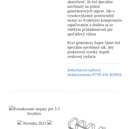
skutočnosť, že bol špeciálne
navrhnutý na pohon
generátorových súprav. Ide o
vysokovýkonný priemyselný
motor so 4-taktným kompresným
zapaľovaním a dodáva sa so
všetkým príslušenstvom pre
spoľahlivý výkon.
Kryt generátora Super Quiet bol
špeciálne navrhnutý tak, aby
poskytoval vysoký stupeň
zvukovej izolácie.
Jednofázová naftová
elektrocentrála 87/95 kW KD694
Pozinkované stojany pre 3-5
bicyklov
Novinka 2023