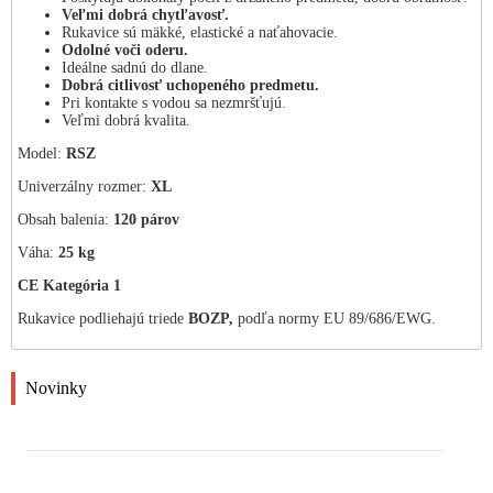
Veľmi dobrá chytľavosť.
Rukavice sú mäkké, elastické a naťahovacie.
Odolné voči oderu.
Ideálne sadnú do dlane.
Dobrá citlivosť uchopeného predmetu.
Pri kontakte s vodou sa nezmršťujú.
Veľmi dobrá kvalita.
Model:
RSZ
Univerzálny rozmer:
XL
Obsah balenia:
120 párov
Váha:
25 kg
CE Kategória 1
Rukavice podliehajú triede
BOZP,
podľa normy EU 89/686/EWG.
Novinky