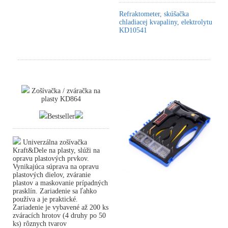
Refraktometer, skúšačka
chladiacej kvapaliny, elektrolytu
KD10541
Zošívačka / zváračka na
plasty KD864
Bestseller
Univerzálna zošívačka
Kraft&Dele na plasty, slúži na
opravu plastových prvkov.
Vynikajúca súprava na opravu
plastových dielov, zváranie
plastov a maskovanie prípadných
prasklín. Zariadenie sa ľahko
používa a je praktické.
Zariadenie je vybavené až 200 ks
zváracích hrotov (4 druhy po 50
ks) rôznych tvarov