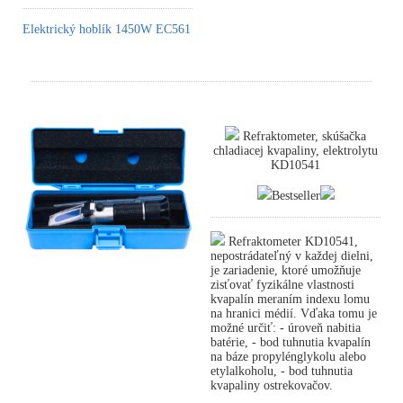
Elektrický hoblík 1450W EC561
Refraktometer, skúšačka
chladiacej kvapaliny, elektrolytu
KD10541
Bestseller
Refraktometer KD10541,
nepostrádateľný v každej dielni,
je zariadenie, ktoré umožňuje
zisťovať fyzikálne vlastnosti
kvapalín meraním indexu lomu
na hranici médií. Vďaka tomu je
možné určiť: - úroveň nabitia
batérie, - bod tuhnutia kvapalín
na báze propylénglykolu alebo
etylalkoholu, - bod tuhnutia
kvapaliny ostrekovačov.