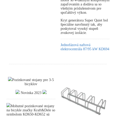
motor so 4-taktným kompresným
zapaľovaním a dodáva sa so
všetkým príslušenstvom pre
spoľahlivý výkon.
Kryt generátora Super Quiet bol
špeciálne navrhnutý tak, aby
poskytoval vysoký stupeň
zvukovej izolácie.
Jednofázová naftová
elektrocentrála 87/95 kW KD694
Pozinkované stojany pre 3-5
bicyklov
Novinka 2023
Mohutné pozinkované stojany
na bicykle značky Kraft&Dele so
symbolom KD650-KD652 sú