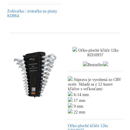
Zošívačka / zváračka na plasty
KD864
Očko-ploché kľúče 12ks
KD10937
Bestseller
Súprava je vyrobená zo CRV
ocele. Skladá sa z 12 kusov
kľúčov s veľkosťami:
6-14 mm
17 mm
9 mm
22 mm
Očko-ploché kľúče 12ks