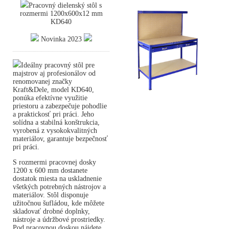
Pracovný dielenský stôl s
rozmermi 1200x600x12 mm
KD640
Novinka 2023
Ideálny pracovný stôl pre
majstrov aj profesionálov od
renomovanej značky
Kraft&Dele, model KD640,
ponúka efektívne využitie
priestoru a zabezpečuje pohodlie
a praktickosť pri práci. Jeho
solídna a stabilná konštrukcia,
vyrobená z vysokokvalitných
materiálov, garantuje bezpečnosť
pri práci.
S rozmermi pracovnej dosky
1200 x 600 mm dostanete
dostatok miesta na uskladnenie
všetkých potrebných nástrojov a
materiálov. Stôl disponuje
užitočnou šufládou, kde môžete
skladovať drobné doplnky,
nástroje a údržbové prostriedky.
Pod pracovnou doskou nájdete