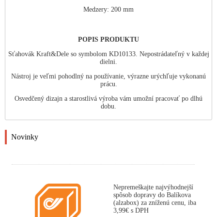
Medzery:
200 mm
POPIS PRODUKTU
Sťahovák Kraft&Dele so symbolom KD10133. Nepostrádateľný v každej
dielni.
Nástroj je veľmi pohodlný na používanie, výrazne urýchľuje vykonanú
prácu.
Osvedčený dizajn a starostlivá výroba vám umožní pracovať po dlhú
dobu.
Novinky
Nepremeškajte najvýhodnejší
spôsob dopravy do Balíkova
(alzabox) za zníženú cenu, iba
3,99€ s DPH