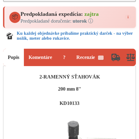
Predpokladaná expedícia:
zajtra
📦
i
Predpokladané doručenie:
utorok
ⓘ
Ku každej objednávke pribalíme praktický darček - na výber
nožík, meter alebo rukavice.
Popis
Komentáre
?
Recenzie
1
2-RAMENNÝ SŤAHOVÁK
200 mm 8''
KD10133