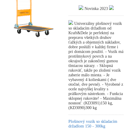
Novinka 2023
Univerzálny plošinový vozík
so skladacím držadlom od
Kraft&Dele je perfektný na
prepravu všetkých druhov
ťažkých a objemných nákladov,
dobre poslúži v každej firme i
pri domácom použití. - Vozík má
protišmykový povrch a na
okrajoch je zakončený gumou
tlmiacou nárazy. - Sklopná
rukoväť, takže po zložení vozík
zaberie málo miesta. - Je
vybavený 4 kolieskami ( dve
otočné, dve pevné). - Vyrobené z
ocele najvyššej kvality s
práškovým nástrekom. - Funkcia
sklopnej rukoväte! - Maximálna
nosnosť: (KD3091)150 kg,
(KD3090)300 kg
Plošinový vozík so skladacím
držadlom 150 - 300kg