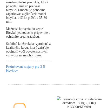
nenahraditeľné produkty, ktoré
poskytnú miesto pre vaše
bicykle. Umožňuje pohodlne
zaparkovať akýkoľvek model
bicykla, o šírke plášťov 35-60
mm.
Možnosť kotvenia do zeme.
Bicykel jednoducho pripevníte a
ochránite pred krádežou.
Stabilná konštrukcia, vyrobená z
kvalitného kovu, ktorý zaisťuje
odolnosť voči poveternostným
vplyvom na mnoho rokov.
Pozinkované stojany pre 3-5
bicyklov
Plošinový vozík so skladacím
držadlom 150kg - 300kg
KD3090/KD3091