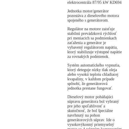
elektrocentrála 87/95 kW KD694
Jednotka motor/generátor
pozostáva z dieselového motora
spojeného s generátorom.
Regulátor na motore zaisťuje
stabilnú prevádzkovú rýchlosť
pri meniacich sa podmienkach
zaťaženia a generátor je
vybavený regulátorom napätia,
ktorý stabilizuje výstupné napätie
za rovnakých podmienok.
Systém automatického vypnutia,
ktorý deteguje nízky tlak oleja
alebo vysokú teplotu chladiacej
kvapaliny, v každom prípade
spôsobí, že generátorová
jednotka prestane fungovať.
Dieselový motor poháňajúci
súpravu generátora bol vybraný
pre jeho spoľahlivosť a
skutočnosť, že bol špeciálne
navrhnutý na pohon
generátorových súprav. Ide o
vysokovýkonný priemyselný