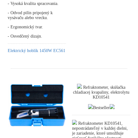
- Vysoká kvalita spracovania.
- Odvod pilín pripojený k
vysávaču alebo vrecku.
- Ergonomický tvar.
- Osvedčený dizajn.
Elektrický hoblík 1450W EC561
Refraktometer, skúšačka
chladiacej kvapaliny, elektrolytu
KD10541
Bestseller
Refraktometer KD10541,
nepostrádateľný v každej dielni,
je zariadenie, ktoré umožňuje