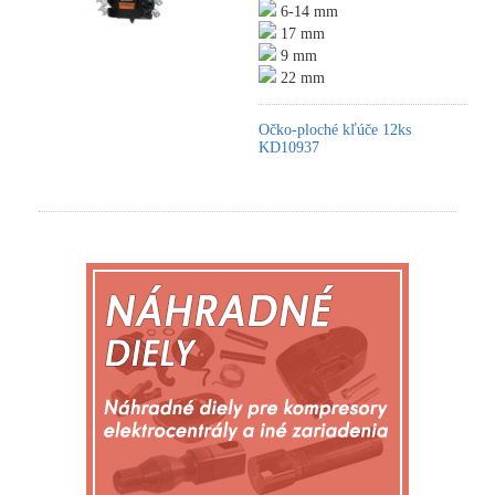
6-14 mm
17 mm
9 mm
22 mm
Očko-ploché kľúče 12ks
KD10937