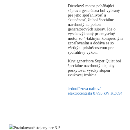
Dieselový motor poháňajúci
súpravu generátora bol vybraný
pre jeho spoľahlivosť a
skutočnosť, že bol špeciálne
navrhnutý na pohon
generátorových súprav. Ide o
vysokovýkonný priemyselný
motor so 4-taktným kompresným
zapaľovaním a dodáva sa so
všetkým príslušenstvom pre
spoľahlivý výkon.
Kryt generátora Super Quiet bol
špeciálne navrhnutý tak, aby
poskytoval vysoký stupeň
zvukovej izolácie.
Jednofázová naftová
elektrocentrála 87/95 kW KD694
Pozinkované stojany pre 3-5