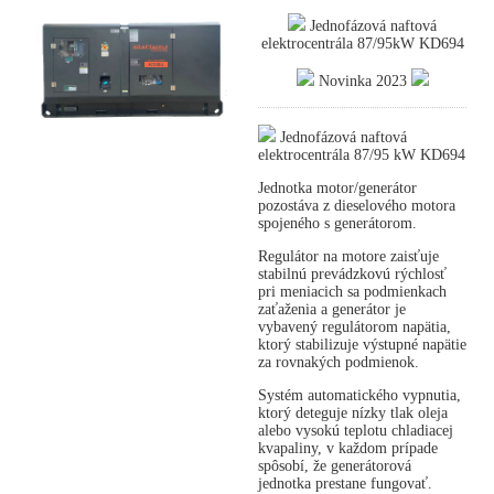
Jednofázová naftová
elektrocentrála 87/95kW KD694
Novinka 2023
Jednofázová naftová
elektrocentrála 87/95 kW KD694
Jednotka motor/generátor
pozostáva z dieselového motora
spojeného s generátorom.
Regulátor na motore zaisťuje
stabilnú prevádzkovú rýchlosť
pri meniacich sa podmienkach
zaťaženia a generátor je
vybavený regulátorom napätia,
ktorý stabilizuje výstupné napätie
za rovnakých podmienok.
Systém automatického vypnutia,
ktorý deteguje nízky tlak oleja
alebo vysokú teplotu chladiacej
kvapaliny, v každom prípade
spôsobí, že generátorová
jednotka prestane fungovať.