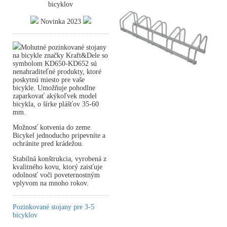
bicyklov
Novinka 2023
Mohutné pozinkované stojany
na bicykle značky Kraft&Dele so
symbolom KD650-KD652 sú
nenahraditeľné produkty, ktoré
poskytnú miesto pre vaše
bicykle. Umožňuje pohodlne
zaparkovať akýkoľvek model
bicykla, o šírke plášťov 35-60
mm.
Možnosť kotvenia do zeme.
Bicykel jednoducho pripevníte a
ochránite pred krádežou.
Stabilná konštrukcia, vyrobená z
kvalitného kovu, ktorý zaisťuje
odolnosť voči poveternostným
vplyvom na mnoho rokov.
Pozinkované stojany pre 3-5
bicyklov