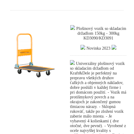
Plošinový vozík so skladacím
držadlom 150kg - 300kg
KD3090/KD3091
Novinka 2023
Univerzálny plošinový vozík
so skladacím držadlom od
Kraft&Dele je perfektný na
prepravu všetkých druhov
ťažkých a objemných nákladov,
dobre poslúži v každej firme i
pri domácom použití. - Vozík má
protišmykový povrch a na
okrajoch je zakončený gumou
tlmiacou nárazy. - Sklopná
rukoväť, takže po zložení vozík
zaberie málo miesta. - Je
vybavený 4 kolieskami ( dve
otočné, dve pevné). - Vyrobené z
ocele najvyššej kvality s