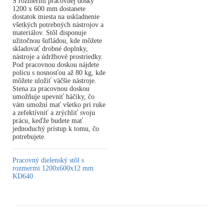
S rozmermi pracovnej dosky
1200 x 600 mm dostanete
dostatok miesta na uskladnenie
všetkých potrebných nástrojov a
materiálov. Stôl disponuje
užitočnou šufládou, kde môžete
skladovať drobné doplnky,
nástroje a údržbové prostriedky.
Pod pracovnou doskou nájdete
policu s nosnosťou až 80 kg, kde
môžete uložiť väčšie nástroje.
Stena za pracovnou doskou
umožňuje upevniť háčiky, čo
vám umožní mať všetko pri ruke
a zefektívniť a zrýchliť svoju
prácu, keďže budete mať
jednoduchý prístup k tomu, čo
potrebujete.
Pracovný dielenský stôl s
rozmermi 1200x600x12 mm
KD640