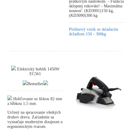
práškovým nástrekom. - Funkcia
sklopnej rukoväte! - Maximálna
nosnosť: (KD3091)150 kg,
(KD3090)300 kg
Plošinový vozík so skladacím
držadlom 150 - 300kg
Elektrický hoblík 1450W
EC561
Bestseller
Hobľovanie so šírkou 82 mm
a hĺbkou 1,5 mm.
Určený na spracovanie všetkých
druhov dreva. Zariadenie sa
vyznačuje moderným dizajnom a
ergonomickým tvarom.