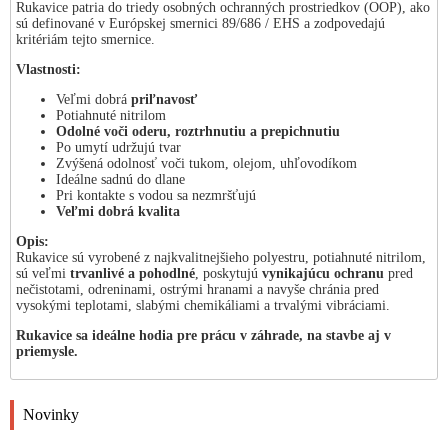
Rukavice patria do triedy osobných ochranných prostriedkov (OOP), ako
sú definované v Európskej smernici 89/686 / EHS a zodpovedajú
kritériám tejto smernice.
Vlastnosti:
Veľmi dobrá
priľnavosť
Potiahnuté nitrilom
Odolné voči oderu, roztrhnutiu a prepichnutiu
Po umytí udržujú tvar
Zvýšená odolnosť voči tukom, olejom, uhľovodíkom
Ideálne sadnú do dlane
Pri kontakte s vodou sa nezmršťujú
Veľmi dobrá kvalita
Opis:
Rukavice sú vyrobené z najkvalitnejšieho polyestru, potiahnuté nitrilom,
sú veľmi
trvanlivé a pohodlné
, poskytujú
vynikajúcu ochranu
pred
nečistotami, odreninami, ostrými hranami a navyše chránia pred
vysokými teplotami, slabými chemikáliami a trvalými vibráciami.
Rukavice sa ideálne hodia pre prácu v záhrade, na stavbe aj v
priemysle.
Novinky