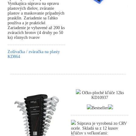
Vynikajúca súprava na opravu
plastových dielov, zváranie
plastov a maskovanie prípadných
prasklín. Zariadenie sa ľahko
používa a je praktické.
Zariadenie je vybavené až 200 ks
zváracích hrotov (4 druhy po 50
ks) rôznych tvarov
Zošívačka / zváračka na plasty
KD864
Očko-ploché kľúče 12ks
KD10937
Bestseller
Súprava je vyrobená zo CRV
ocele. Skladá sa z 12 kusov
kľúčov s veľkosťami: