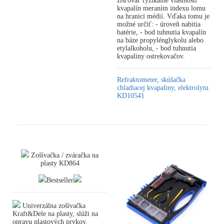
zisťovať fyzikálne vlastnosti
kvapalín meraním indexu lomu
na hranici médií. Vďaka tomu je
možné určiť: - úroveň nabitia
batérie, - bod tuhnutia kvapalín
na báze propylénglykolu alebo
etylalkoholu, - bod tuhnutia
kvapaliny ostrekovačov.
Refraktometer, skúšačka
chladiacej kvapaliny, elektrolytu
KD10541
Zošívačka / zváračka na
plasty KD864
Bestseller
Univerzálna zošívačka
Kraft&Dele na plasty, slúži na
opravu plastových prvkov.