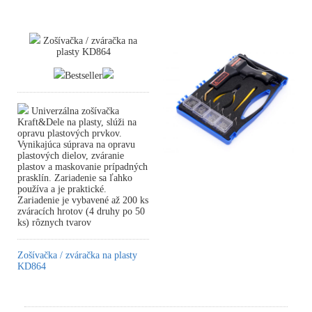
Zošívačka / zváračka na
plasty KD864
Bestseller
Univerzálna zošívačka
Kraft&Dele na plasty, slúži na
opravu plastových prvkov.
Vynikajúca súprava na opravu
plastových dielov, zváranie
plastov a maskovanie prípadných
prasklín. Zariadenie sa ľahko
používa a je praktické.
Zariadenie je vybavené až 200 ks
zváracích hrotov (4 druhy po 50
ks) rôznych tvarov
Zošívačka / zváračka na plasty
KD864