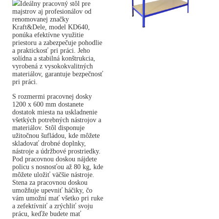
Ideálny pracovný stôl pre
majstrov aj profesionálov od
renomovanej značky
Kraft&Dele, model KD640,
ponúka efektívne využitie
priestoru a zabezpečuje pohodlie
a praktickosť pri práci. Jeho
solídna a stabilná konštrukcia,
vyrobená z vysokokvalitných
materiálov, garantuje bezpečnosť
pri práci.
S rozmermi pracovnej dosky
1200 x 600 mm dostanete
dostatok miesta na uskladnenie
všetkých potrebných nástrojov a
materiálov. Stôl disponuje
užitočnou šufládou, kde môžete
skladovať drobné doplnky,
nástroje a údržbové prostriedky.
Pod pracovnou doskou nájdete
policu s nosnosťou až 80 kg, kde
môžete uložiť väčšie nástroje.
Stena za pracovnou doskou
umožňuje upevniť háčiky, čo
vám umožní mať všetko pri ruke
a zefektívniť a zrýchliť svoju
prácu, keďže budete mať