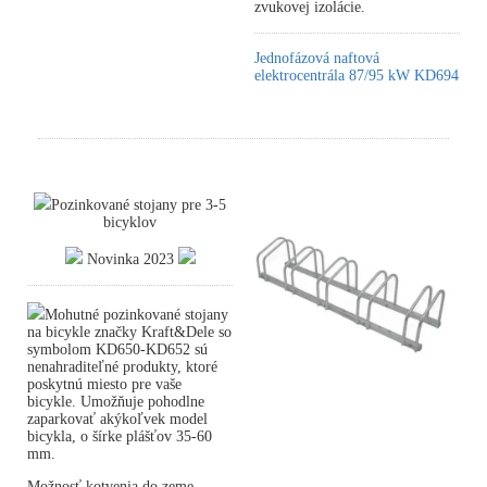
zvukovej izolácie.
Jednofázová naftová
elektrocentrála 87/95 kW KD694
Pozinkované stojany pre 3-5
bicyklov
Novinka 2023
Mohutné pozinkované stojany
na bicykle značky Kraft&Dele so
symbolom KD650-KD652 sú
nenahraditeľné produkty, ktoré
poskytnú miesto pre vaše
bicykle. Umožňuje pohodlne
zaparkovať akýkoľvek model
bicykla, o šírke plášťov 35-60
mm.
Možnosť kotvenia do zeme.