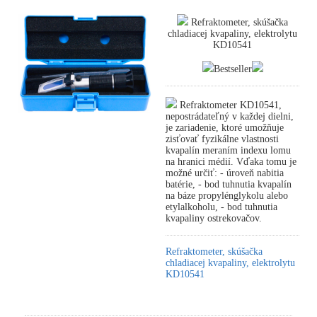
Refraktometer, skúšačka
chladiacej kvapaliny, elektrolytu
KD10541
Bestseller
Refraktometer KD10541,
nepostrádateľný v každej dielni,
je zariadenie, ktoré umožňuje
zisťovať fyzikálne vlastnosti
kvapalín meraním indexu lomu
na hranici médií. Vďaka tomu je
možné určiť: - úroveň nabitia
batérie, - bod tuhnutia kvapalín
na báze propylénglykolu alebo
etylalkoholu, - bod tuhnutia
kvapaliny ostrekovačov.
Refraktometer, skúšačka
chladiacej kvapaliny, elektrolytu
KD10541