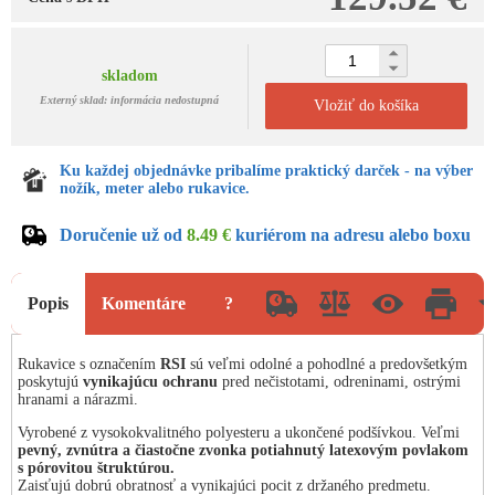
skladom
Externý sklad: informácia nedostupná
Vložiť do košíka
Ku každej objednávke pribalíme praktický darček - na výber
nožík, meter alebo rukavice.
Doručenie už od
8.49 €
kuriérom na adresu alebo boxu
Popis
Komentáre
?
Rukavice s označením
RSI
sú veľmi odolné a pohodlné a predovšetkým
poskytujú
vynikajúcu ochranu
pred nečistotami, odreninami, ostrými
hranami a nárazmi.
Vyrobené z vysokokvalitného polyesteru a ukončené podšívkou. Veľmi
pevný, zvnútra a čiastočne zvonka potiahnutý latexovým povlakom
s pórovitou štruktúrou.
Zaisťujú dobrú obratnosť a vynikajúci pocit z držaného predmetu.