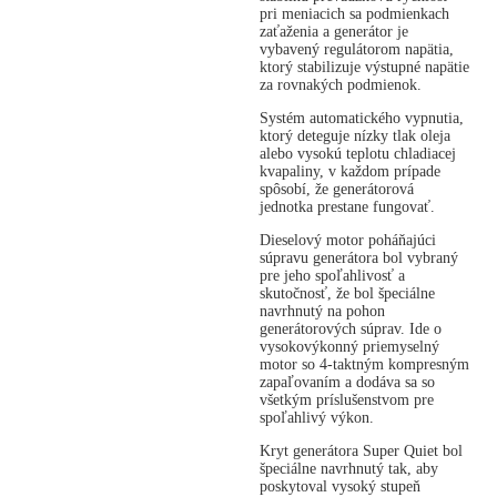
pri meniacich sa podmienkach
zaťaženia a generátor je
vybavený regulátorom napätia,
ktorý stabilizuje výstupné napätie
za rovnakých podmienok.
Systém automatického vypnutia,
ktorý deteguje nízky tlak oleja
alebo vysokú teplotu chladiacej
kvapaliny, v každom prípade
spôsobí, že generátorová
jednotka prestane fungovať.
Dieselový motor poháňajúci
súpravu generátora bol vybraný
pre jeho spoľahlivosť a
skutočnosť, že bol špeciálne
navrhnutý na pohon
generátorových súprav. Ide o
vysokovýkonný priemyselný
motor so 4-taktným kompresným
zapaľovaním a dodáva sa so
všetkým príslušenstvom pre
spoľahlivý výkon.
Kryt generátora Super Quiet bol
špeciálne navrhnutý tak, aby
poskytoval vysoký stupeň