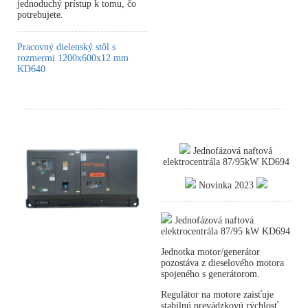
jednoduchý prístup k tomu, čo
potrebujete.
Pracovný dielenský stôl s
rozmermi 1200x600x12 mm
KD640
Jednofázová naftová
elektrocentrála 87/95kW KD694
Novinka 2023
Jednofázová naftová
elektrocentrála 87/95 kW KD694
Jednotka motor/generátor
pozostáva z dieselového motora
spojeného s generátorom.
Regulátor na motore zaisťuje
stabilnú prevádzkovú rýchlosť