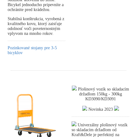
Bicykel jednoducho pripevníte a
ochránite pred krádežou.
Stabilná konštrukcia, vyrobená z
kvalitného kovu, ktorý zaisťuje
odolnosť voči poveternostným
vplyvom na mnoho rokov.
Pozinkované stojany pre 3-5
bicyklov
Plošinový vozík so skladacím
držadlom 150kg - 300kg
KD3090/KD3091
Novinka 2023
Univerzálny plošinový vozík
so skladacím držadlom od
Kraft&Dele je perfektný na