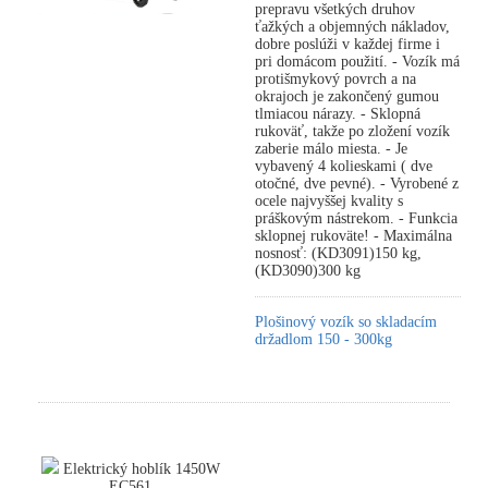
prepravu všetkých druhov
ťažkých a objemných nákladov,
dobre poslúži v každej firme i
pri domácom použití. - Vozík má
protišmykový povrch a na
okrajoch je zakončený gumou
tlmiacou nárazy. - Sklopná
rukoväť, takže po zložení vozík
zaberie málo miesta. - Je
vybavený 4 kolieskami ( dve
otočné, dve pevné). - Vyrobené z
ocele najvyššej kvality s
práškovým nástrekom. - Funkcia
sklopnej rukoväte! - Maximálna
nosnosť: (KD3091)150 kg,
(KD3090)300 kg
Plošinový vozík so skladacím
držadlom 150 - 300kg
Elektrický hoblík 1450W
EC561