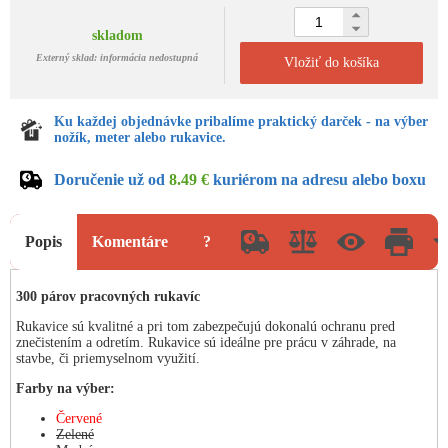
skladom
Externý sklad: informácia nedostupná
Vložiť do košíka
Ku každej objednávke pribalíme praktický darček - na výber
nožík, meter alebo rukavice.
Doručenie už od
8.49 €
kuriérom na adresu alebo boxu
Popis
Komentáre
?
300 párov pracovných rukavíc
Rukavice sú kvalitné a pri tom zabezpečujú dokonalú ochranu pred
znečistením a odretím. Rukavice sú ideálne pre prácu v záhrade, na
stavbe, či priemyselnom využití.
Farby na výber:
Červené
Zelené