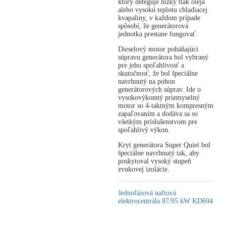
ktorý deteguje nízky tlak oleja
alebo vysokú teplotu chladiacej
kvapaliny, v každom prípade
spôsobí, že generátorová
jednotka prestane fungovať.
Dieselový motor poháňajúci
súpravu generátora bol vybraný
pre jeho spoľahlivosť a
skutočnosť, že bol špeciálne
navrhnutý na pohon
generátorových súprav. Ide o
vysokovýkonný priemyselný
motor so 4-taktným kompresným
zapaľovaním a dodáva sa so
všetkým príslušenstvom pre
spoľahlivý výkon.
Kryt generátora Super Quiet bol
špeciálne navrhnutý tak, aby
poskytoval vysoký stupeň
zvukovej izolácie.
Jednofázová naftová
elektrocentrála 87/95 kW KD694