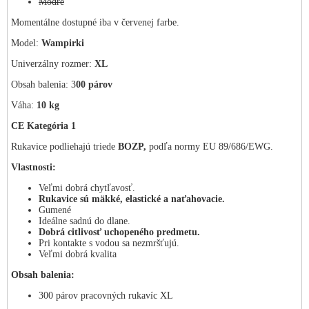
Modré
Momentálne dostupné iba v červenej farbe.
Model:
Wampirki
Univerzálny rozmer:
XL
Obsah balenia: 3
00 párov
Váha:
10 kg
CE Kategória 1
Rukavice podliehajú triede
BOZP,
podľa normy EU 89/686/EWG.
Vlastnosti:
Veľmi dobrá chytľavosť.
Rukavice sú mäkké, elastické a naťahovacie.
Gumené
Ideálne sadnú do dlane.
Dobrá citlivosť uchopeného predmetu.
Pri kontakte s vodou sa nezmršťujú.
Veľmi dobrá kvalita
Obsah balenia:
300 párov pracovných rukavíc XL