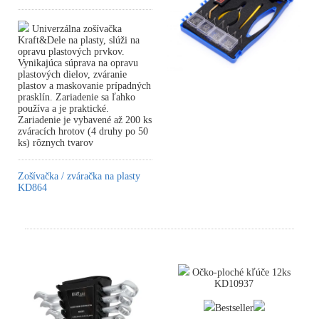
Univerzálna zošívačka
Kraft&Dele na plasty, slúži na
opravu plastových prvkov.
Vynikajúca súprava na opravu
plastových dielov, zváranie
plastov a maskovanie prípadných
prasklín. Zariadenie sa ľahko
používa a je praktické.
Zariadenie je vybavené až 200 ks
zváracích hrotov (4 druhy po 50
ks) rôznych tvarov
Zošívačka / zváračka na plasty
KD864
Očko-ploché kľúče 12ks
KD10937
Bestseller