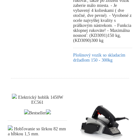
rukoväť, takže po zložení vozík
zaberie málo miesta. - Je
vybavený 4 kolieskami ( dve
otočné, dve pevné). - Vyrobené z
ocele najvyššej kvality s
práškovým nástrekom. - Funkcia
sklopnej rukoväte! - Maximálna
nosnosť: (KD3091)150 kg,
(KD3090)300 kg
Plošinový vozík so skladacím
držadlom 150 - 300kg
Elektrický hoblík 1450W
EC561
Bestseller
Hobľovanie so šírkou 82 mm
a hĺbkou 1,5 mm.