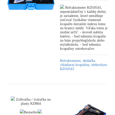
Refraktometer KD10541,
nepostrádateľný v každej dielni,
je zariadenie, ktoré umožňuje
zisťovať fyzikálne vlastnosti
kvapalín meraním indexu lomu
na hranici médií. Vďaka tomu je
možné určiť: - úroveň nabitia
batérie, - bod tuhnutia kvapalín
na báze propylénglykolu alebo
etylalkoholu, - bod tuhnutia
kvapaliny ostrekovačov.
Refraktometer, skúšačka
chladiacej kvapaliny, elektrolytu
KD10541
Zošívačka / zváračka na
plasty KD864
Bestseller