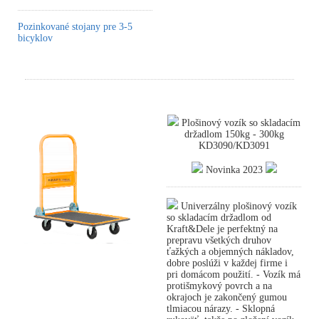
Pozinkované stojany pre 3-5
bicyklov
Plošinový vozík so skladacím
držadlom 150kg - 300kg
KD3090/KD3091
Novinka 2023
Univerzálny plošinový vozík
so skladacím držadlom od
Kraft&Dele je perfektný na
prepravu všetkých druhov
ťažkých a objemných nákladov,
dobre poslúži v každej firme i
pri domácom použití. - Vozík má
protišmykový povrch a na
okrajoch je zakončený gumou
tlmiacou nárazy. - Sklopná