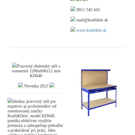
0911 545 645
mail@kraftdele.sk
www.kraftdele.sk
Pracovný dielenský stôl s
rozmermi 1200x600x12 mm
KD640
Novinka 2023
Ideálny pracovný stôl pre
majstrov aj profesionálov od
renomovanej značky
Kraft&Dele, model KD640,
ponúka efektívne využitie
priestoru a zabezpečuje pohodlie
a praktickosť pri práci. Jeho