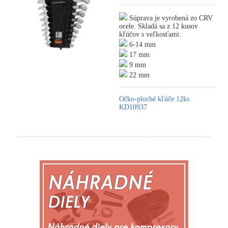
Súprava je vyrobená zo CRV
ocele. Skladá sa z 12 kusov
kľúčov s veľkosťami:
6-14 mm
17 mm
9 mm
22 mm
Očko-ploché kľúče 12ks
KD10937