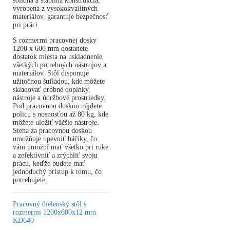
solídna a stabilná konštrukcia,
vyrobená z vysokokvalitných
materiálov, garantuje bezpečnosť
pri práci.
S rozmermi pracovnej dosky
1200 x 600 mm dostanete
dostatok miesta na uskladnenie
všetkých potrebných nástrojov a
materiálov. Stôl disponuje
užitočnou šufládou, kde môžete
skladovať drobné doplnky,
nástroje a údržbové prostriedky.
Pod pracovnou doskou nájdete
policu s nosnosťou až 80 kg, kde
môžete uložiť väčšie nástroje.
Stena za pracovnou doskou
umožňuje upevniť háčiky, čo
vám umožní mať všetko pri ruke
a zefektívniť a zrýchliť svoju
prácu, keďže budete mať
jednoduchý prístup k tomu, čo
potrebujete.
Pracovný dielenský stôl s
rozmermi 1200x600x12 mm
KD640