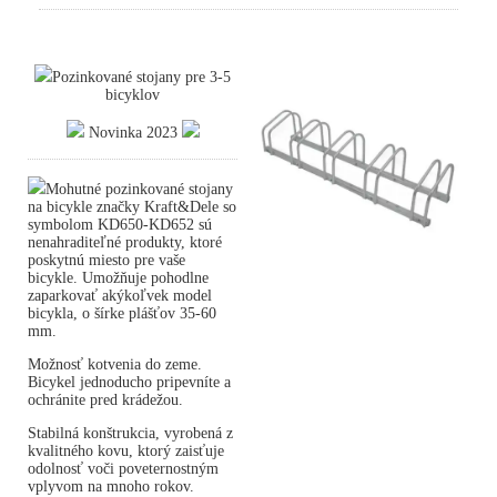
Pozinkované stojany pre 3-5
bicyklov
Novinka 2023
Mohutné pozinkované stojany
na bicykle značky Kraft&Dele so
symbolom KD650-KD652 sú
nenahraditeľné produkty, ktoré
poskytnú miesto pre vaše
bicykle. Umožňuje pohodlne
zaparkovať akýkoľvek model
bicykla, o šírke plášťov 35-60
mm.
Možnosť kotvenia do zeme.
Bicykel jednoducho pripevníte a
ochránite pred krádežou.
Stabilná konštrukcia, vyrobená z
kvalitného kovu, ktorý zaisťuje
odolnosť voči poveternostným
vplyvom na mnoho rokov.