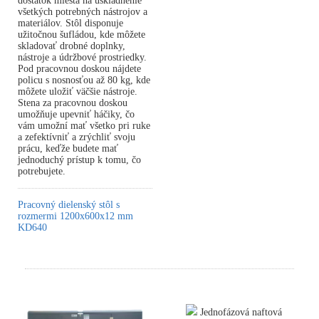
dostatok miesta na uskladnenie
všetkých potrebných nástrojov a
materiálov. Stôl disponuje
užitočnou šufládou, kde môžete
skladovať drobné doplnky,
nástroje a údržbové prostriedky.
Pod pracovnou doskou nájdete
policu s nosnosťou až 80 kg, kde
môžete uložiť väčšie nástroje.
Stena za pracovnou doskou
umožňuje upevniť háčiky, čo
vám umožní mať všetko pri ruke
a zefektívniť a zrýchliť svoju
prácu, keďže budete mať
jednoduchý prístup k tomu, čo
potrebujete.
Pracovný dielenský stôl s
rozmermi 1200x600x12 mm
KD640
Jednofázová naftová