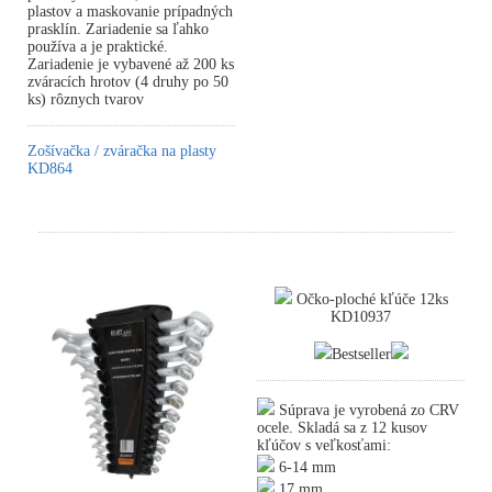
plastov a maskovanie prípadných
prasklín. Zariadenie sa ľahko
používa a je praktické.
Zariadenie je vybavené až 200 ks
zváracích hrotov (4 druhy po 50
ks) rôznych tvarov
Zošívačka / zváračka na plasty
KD864
Očko-ploché kľúče 12ks
KD10937
Bestseller
Súprava je vyrobená zo CRV
ocele. Skladá sa z 12 kusov
kľúčov s veľkosťami:
6-14 mm
17 mm