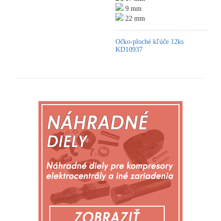
9 mm
22 mm
Očko-ploché kľúče 12ks
KD10937