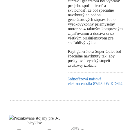
súpravu generátora bol vybraný
pre jeho spoľahlivosť a
skutočnosť, že bol špeciálne
navrhnutý na pohon
generátorových súprav. Ide o
vysokovýkonný priemyselný
motor so 4-taktným kompresným
zapaľovaním a dodáva sa so
všetkým príslušenstvom pre
spoľahlivý výkon.
Kryt generátora Super Quiet bol
špeciálne navrhnutý tak, aby
poskytoval vysoký stupeň
zvukovej izolácie.
Jednofázová naftová
elektrocentrála 87/95 kW KD694
Pozinkované stojany pre 3-5
bicyklov