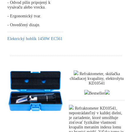
- Odvod pilín pripojený k
vysávaču alebo vrecku.
- Ergonomický tvar.
- Osvedčený dizajn.
Elektrický hoblík 1450W EC561
Refraktometer, skúšačka
chladiacej kvapaliny, elektrolytu
KD10541
Bestseller
Refraktometer KD10541,
nepostrádateľný v každej dielni,
je zariadenie, ktoré umožňuje
zisťovať fyzikálne vlastnosti
kvapalín meraním indexu lomu
na hranici médií. Vďaka tomu je