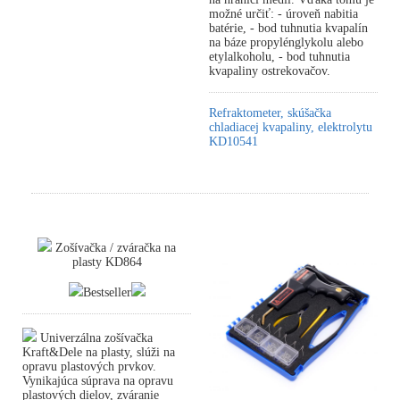
možné určiť: - úroveň nabitia
batérie, - bod tuhnutia kvapalín
na báze propylénglykolu alebo
etylalkoholu, - bod tuhnutia
kvapaliny ostrekovačov.
Refraktometer, skúšačka
chladiacej kvapaliny, elektrolytu
KD10541
Zošívačka / zváračka na
plasty KD864
Bestseller
Univerzálna zošívačka
Kraft&Dele na plasty, slúži na
opravu plastových prvkov.
Vynikajúca súprava na opravu
plastových dielov, zváranie