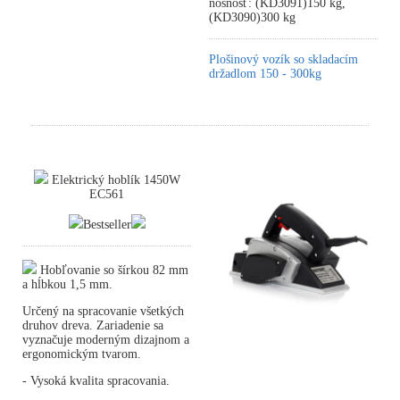
nosnosť: (KD3091)150 kg,
(KD3090)300 kg
Plošinový vozík so skladacím
držadlom 150 - 300kg
Elektrický hoblík 1450W
EC561
Bestseller
Hobľovanie so šírkou 82 mm
a hĺbkou 1,5 mm.
Určený na spracovanie všetkých
druhov dreva. Zariadenie sa
vyznačuje moderným dizajnom a
ergonomickým tvarom.
- Vysoká kvalita spracovania.