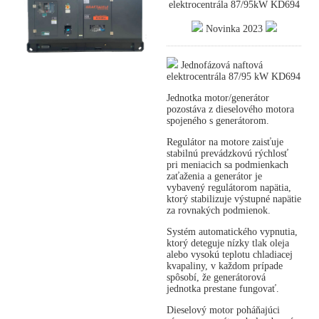
elektrocentrála 87/95kW KD694
Novinka 2023
Jednofázová naftová
elektrocentrála 87/95 kW KD694
Jednotka motor/generátor
pozostáva z dieselového motora
spojeného s generátorom.
Regulátor na motore zaisťuje
stabilnú prevádzkovú rýchlosť
pri meniacich sa podmienkach
zaťaženia a generátor je
vybavený regulátorom napätia,
ktorý stabilizuje výstupné napätie
za rovnakých podmienok.
Systém automatického vypnutia,
ktorý deteguje nízky tlak oleja
alebo vysokú teplotu chladiacej
kvapaliny, v každom prípade
spôsobí, že generátorová
jednotka prestane fungovať.
Dieselový motor poháňajúci