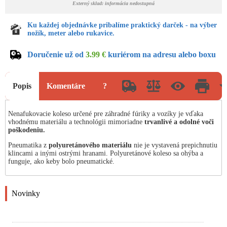
Externý sklad: informácia nedostupná
Ku každej objednávke pribalíme praktický darček - na výber
nožík, meter alebo rukavice.
Doručenie už od
3.99 €
kuriérom na adresu alebo boxu
Popis
Komentáre
?
Nenafukovacie koleso určené pre záhradné fúriky a vozíky je vďaka
vhodnému materiálu a technológii mimoriadne
trvanlivé a odolné voči
poškodeniu.
Pneumatika z
polyuretánového materiálu
nie je vystavená prepichnutiu
klincami a inými ostrými hranami. Polyuretánové koleso sa ohýba a
funguje, ako keby bolo pneumatické.
Novinky