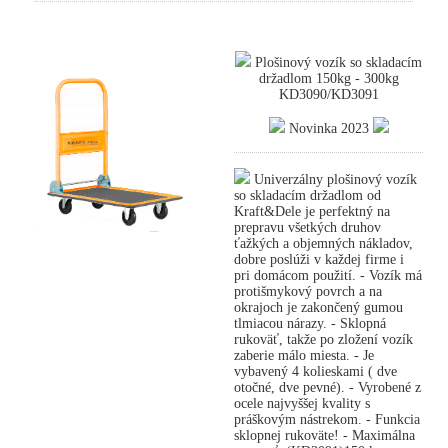
Plošinový vozík so skladacím
držadlom 150kg - 300kg
KD3090/KD3091
Novinka 2023
Univerzálny plošinový vozík
so skladacím držadlom od
Kraft&Dele je perfektný na
prepravu všetkých druhov
ťažkých a objemných nákladov,
dobre poslúži v každej firme i
pri domácom použití. - Vozík má
protišmykový povrch a na
okrajoch je zakončený gumou
tlmiacou nárazy. - Sklopná
rukoväť, takže po zložení vozík
zaberie málo miesta. - Je
vybavený 4 kolieskami ( dve
otočné, dve pevné). - Vyrobené z
ocele najvyššej kvality s
práškovým nástrekom. - Funkcia
sklopnej rukoväte! - Maximálna