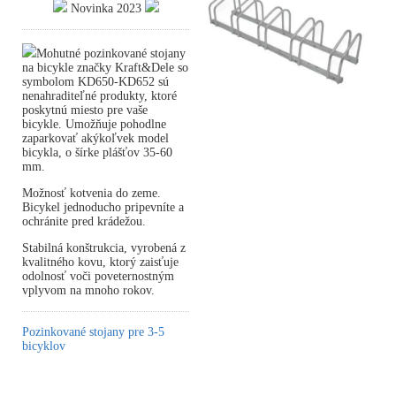
Novinka 2023
Mohutné pozinkované stojany
na bicykle značky Kraft&Dele so
symbolom KD650-KD652 sú
nenahraditeľné produkty, ktoré
poskytnú miesto pre vaše
bicykle. Umožňuje pohodlne
zaparkovať akýkoľvek model
bicykla, o šírke plášťov 35-60
mm.
Možnosť kotvenia do zeme.
Bicykel jednoducho pripevníte a
ochránite pred krádežou.
Stabilná konštrukcia, vyrobená z
kvalitného kovu, ktorý zaisťuje
odolnosť voči poveternostným
vplyvom na mnoho rokov.
Pozinkované stojany pre 3-5
bicyklov