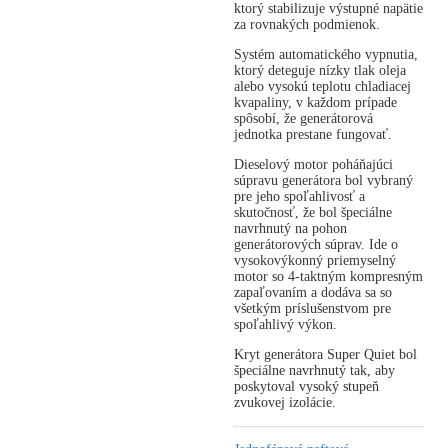
ktorý stabilizuje výstupné napätie
za rovnakých podmienok.
Systém automatického vypnutia,
ktorý deteguje nízky tlak oleja
alebo vysokú teplotu chladiacej
kvapaliny, v každom prípade
spôsobí, že generátorová
jednotka prestane fungovať.
Dieselový motor poháňajúci
súpravu generátora bol vybraný
pre jeho spoľahlivosť a
skutočnosť, že bol špeciálne
navrhnutý na pohon
generátorových súprav. Ide o
vysokovýkonný priemyselný
motor so 4-taktným kompresným
zapaľovaním a dodáva sa so
všetkým príslušenstvom pre
spoľahlivý výkon.
Kryt generátora Super Quiet bol
špeciálne navrhnutý tak, aby
poskytoval vysoký stupeň
zvukovej izolácie.