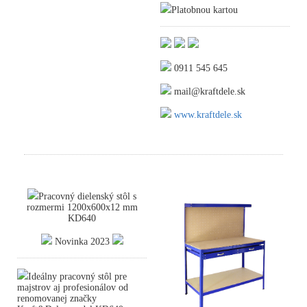
Platobnou kartou
0911 545 645
mail@kraftdele.sk
www.kraftdele.sk
Pracovný dielenský stôl s
rozmermi 1200x600x12 mm
KD640
Novinka 2023
Ideálny pracovný stôl pre
majstrov aj profesionálov od
renomovanej značky