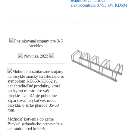
Jednofázová naftová
elektrocentrála 87/95 kW KD694
Pozinkované stojany pre 3-5
bicyklov
Novinka 2023
Mohutné pozinkované stojany
na bicykle značky Kraft&Dele so
symbolom KD650-KD652 sú
nenahraditeľné produkty, ktoré
poskytnú miesto pre vaše
bicykle. Umožňuje pohodlne
zaparkovať akýkoľvek model
bicykla, o šírke plášťov 35-60
mm.
Možnosť kotvenia do zeme.
Bicykel jednoducho pripevníte a
ochránite pred krádežou.