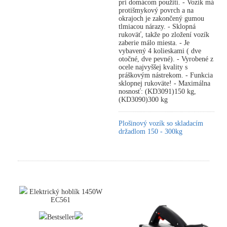
pri domácom použití. - Vozík má
protišmykový povrch a na
okrajoch je zakončený gumou
tlmiacou nárazy. - Sklopná
rukoväť, takže po zložení vozík
zaberie málo miesta. - Je
vybavený 4 kolieskami ( dve
otočné, dve pevné). - Vyrobené z
ocele najvyššej kvality s
práškovým nástrekom. - Funkcia
sklopnej rukoväte! - Maximálna
nosnosť: (KD3091)150 kg,
(KD3090)300 kg
Plošinový vozík so skladacím
držadlom 150 - 300kg
Elektrický hoblík 1450W
EC561
Bestseller