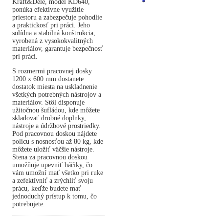
Kraft&Dele, model KD640,
ponúka efektívne využitie
priestoru a zabezpečuje pohodlie
a praktickosť pri práci. Jeho
solídna a stabilná konštrukcia,
vyrobená z vysokokvalitných
materiálov, garantuje bezpečnosť
pri práci.
S rozmermi pracovnej dosky
1200 x 600 mm dostanete
dostatok miesta na uskladnenie
všetkých potrebných nástrojov a
materiálov. Stôl disponuje
užitočnou šufládou, kde môžete
skladovať drobné doplnky,
nástroje a údržbové prostriedky.
Pod pracovnou doskou nájdete
policu s nosnosťou až 80 kg, kde
môžete uložiť väčšie nástroje.
Stena za pracovnou doskou
umožňuje upevniť háčiky, čo
vám umožní mať všetko pri ruke
a zefektívniť a zrýchliť svoju
prácu, keďže budete mať
jednoduchý prístup k tomu, čo
potrebujete.