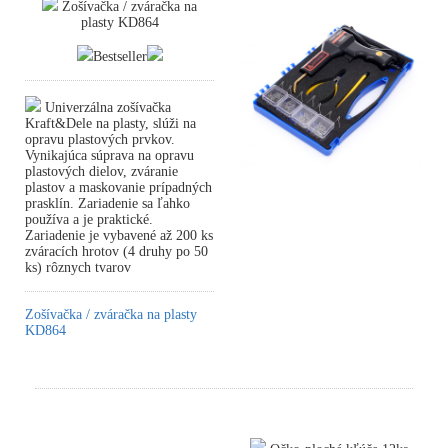
Zošívačka / zváračka na
plasty KD864
Bestseller
Univerzálna zošívačka
Kraft&Dele na plasty, slúži na
opravu plastových prvkov.
Vynikajúca súprava na opravu
plastových dielov, zváranie
plastov a maskovanie prípadných
prasklín. Zariadenie sa ľahko
používa a je praktické.
Zariadenie je vybavené až 200 ks
zváracích hrotov (4 druhy po 50
ks) rôznych tvarov
Zošívačka / zváračka na plasty
KD864