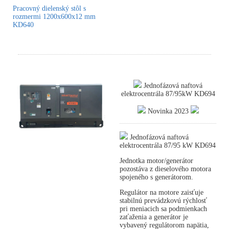
Pracovný dielenský stôl s
rozmermi 1200x600x12 mm
KD640
Jednofázová naftová
elektrocentrála 87/95kW KD694
Novinka 2023
Jednofázová naftová
elektrocentrála 87/95 kW KD694
Jednotka motor/generátor
pozostáva z dieselového motora
spojeného s generátorom.
Regulátor na motore zaisťuje
stabilnú prevádzkovú rýchlosť
pri meniacich sa podmienkach
zaťaženia a generátor je
vybavený regulátorom napätia,