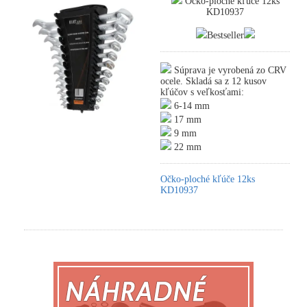
Očko-ploché kľúče 12ks
KD10937
Bestseller
Súprava je vyrobená zo CRV
ocele. Skladá sa z 12 kusov
kľúčov s veľkosťami:
6-14 mm
17 mm
9 mm
22 mm
Očko-ploché kľúče 12ks
KD10937