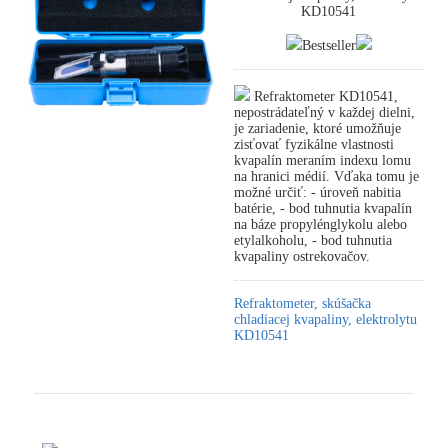
KD10541
Bestseller
Refraktometer KD10541,
nepostrádateľný v každej dielni,
je zariadenie, ktoré umožňuje
zisťovať fyzikálne vlastnosti
kvapalín meraním indexu lomu
na hranici médií. Vďaka tomu je
možné určiť: - úroveň nabitia
batérie, - bod tuhnutia kvapalín
na báze propylénglykolu alebo
etylalkoholu, - bod tuhnutia
kvapaliny ostrekovačov.
Refraktometer, skúšačka
chladiacej kvapaliny, elektrolytu
KD10541