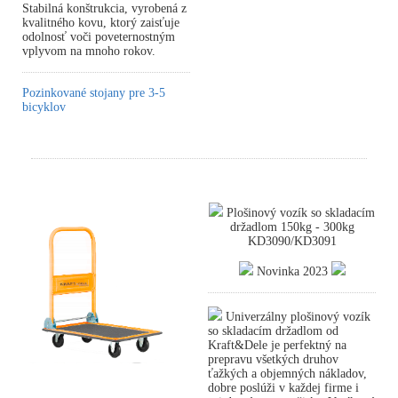
Stabilná konštrukcia, vyrobená z
kvalitného kovu, ktorý zaisťuje
odolnosť voči poveternostným
vplyvom na mnoho rokov.
Pozinkované stojany pre 3-5
bicyklov
Plošinový vozík so skladacím
držadlom 150kg - 300kg
KD3090/KD3091
Novinka 2023
Univerzálny plošinový vozík
so skladacím držadlom od
Kraft&Dele je perfektný na
prepravu všetkých druhov
ťažkých a objemných nákladov,
dobre poslúži v každej firme i