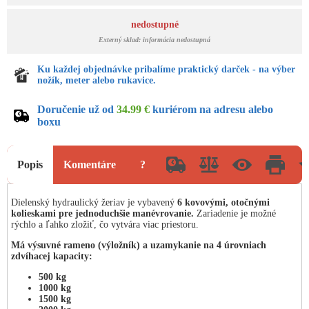
nedostupné
Externý sklad: informácia nedostupná
Ku každej objednávke pribalíme praktický darček - na výber
nožík, meter alebo rukavice.
Doručenie už od
34.99 €
kuriérom na adresu alebo
boxu
Popis
Komentáre
?
Dielenský hydraulický žeriav je vybavený
6 kovovými, otočnými
kolieskami pre jednoduchšie manévrovanie.
Zariadenie je možné
rýchlo a ľahko zložiť, čo vytvára viac priestoru.
Má výsuvné rameno (výložník) a uzamykanie na 4 úrovniach
zdvíhacej kapacity:
500 kg
1000 kg
1500 kg