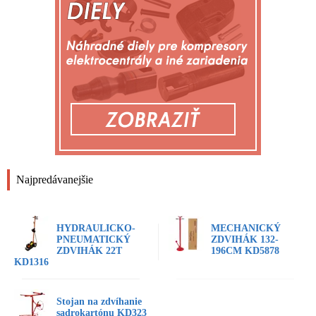
Najpredávanejšie
HYDRAULICKO-
MECHANICKÝ
PNEUMATICKÝ
ZDVIHÁK 132-
ZDVIHÁK 22T
196CM KD5878
KD1316
Stojan na zdvíhanie
sadrokartónu KD323