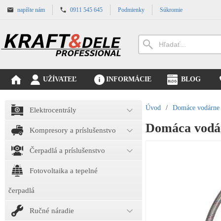
napíšte nám
0911 545 645
Podmienky
Súkromie
UŽÍVATEĽ
INFORMÁCIE
BLOG
Úvod
/
Domáce vodárne
Elektrocentrály
Domáca vodá
Kompresory a príslušenstvo
Čerpadlá a príslušenstvo
Fotovoltaika a tepelné
čerpadlá
Ručné náradie