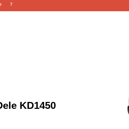
e
?
Dele KD1450