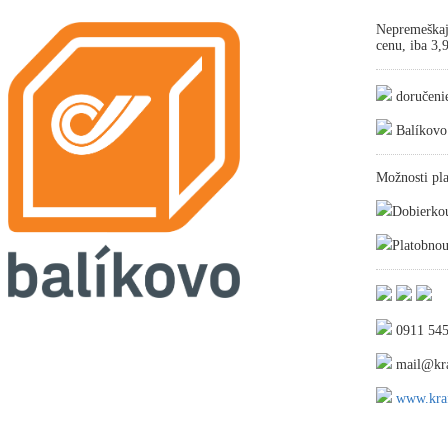
Nepremeškaj
cenu, iba 3
doručeni
Balíkovo
Možnosti pla
Dobierko
Platobnou
0911 545
mail@kra
www.kraf