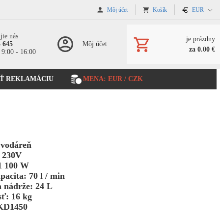
Môj účet
Košík
EUR
jte nás
je prázdny
5 645
Môj účet
za 0.00 €
 9:00 - 16:00
Ť REKLAMÁCIU
MENA: EUR / CZK
vodáreň
: 230V
1 100 W
acita: 70 l / min
 nádrže: 24 L
ť: 16 kg
KD1450