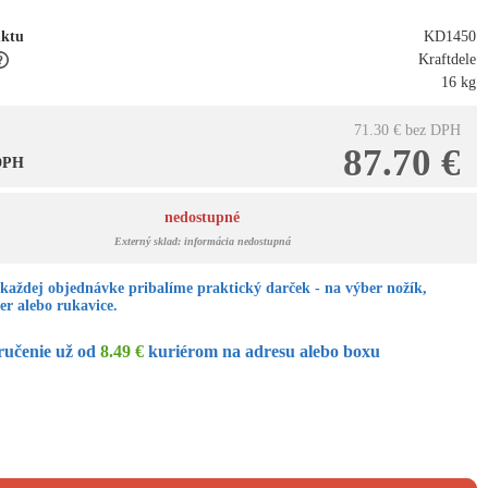
uktu
KD1450
Kraftdele
16 kg
71.30 €
bez DPH
87.70 €
 DPH
nedostupné
Externý sklad: informácia nedostupná
každej objednávke pribalíme praktický darček - na výber nožík,
er alebo rukavice.
ručenie už od
8.49 €
kuriérom na adresu alebo boxu