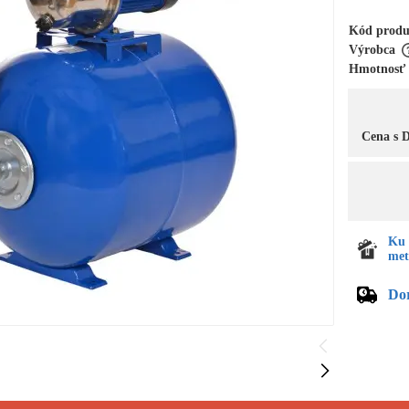
Kód prod
Výrobca
Hmotnosť
Cena s
Ku 
met
Do