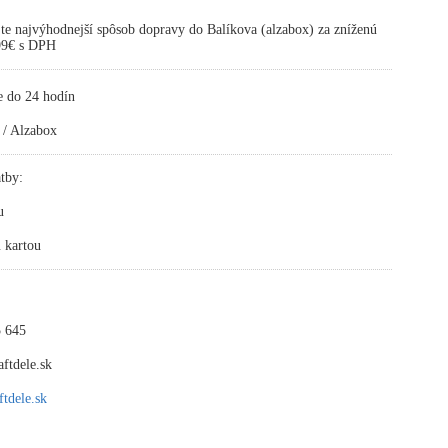
te najvýhodnejší spôsob dopravy do Balíkova (alzabox) za zníženú
,99€ s DPH
e do 24 hodín
 / Alzabox
tby:
u
 kartou
 645
ftdele.sk
tdele.sk