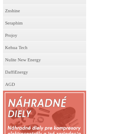
Znshine
Seraphim
Projoy
Kehua Tech
Nulite New Energy
DaffiEnergy
AGD