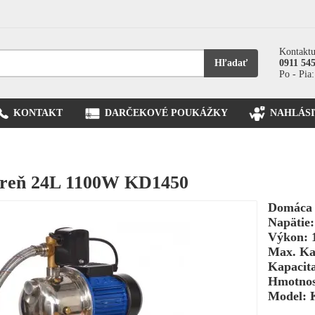
Kontaktu
Hľadať
0911 54
Po - Pia:
KONTAKT
DARČEKOVÉ POUKÁŽKY
NAHLÁSI
reň 24L 1100W KD1450
Domáca 
Napätie
Výkon: 
Max. Kap
Kapacita
Hmotnos
Model: 