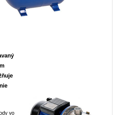
avaný
ým
žňuje
nie
vody vo