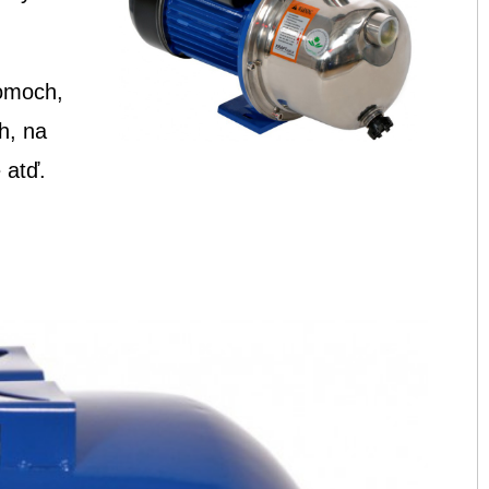
domoch,
h, na
 atď.