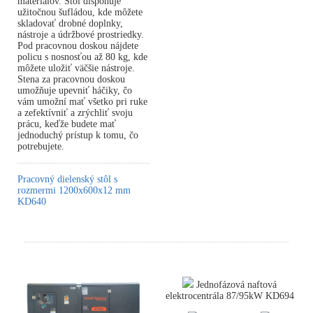
materiálov. Stôl disponuje
užitočnou šufládou, kde môžete
skladovať drobné doplnky,
nástroje a údržbové prostriedky.
Pod pracovnou doskou nájdete
policu s nosnosťou až 80 kg, kde
môžete uložiť väčšie nástroje.
Stena za pracovnou doskou
umožňuje upevniť háčiky, čo
vám umožní mať všetko pri ruke
a zefektívniť a zrýchliť svoju
prácu, keďže budete mať
jednoduchý prístup k tomu, čo
potrebujete.
Pracovný dielenský stôl s
rozmermi 1200x600x12 mm
KD640
Jednofázová naftová
elektrocentrála 87/95kW KD694