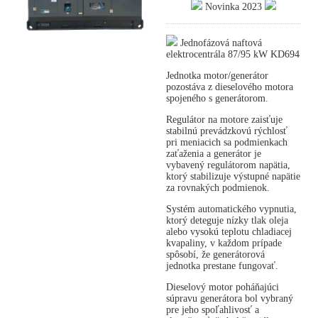
Novinka 2023
Jednofázová naftová
elektrocentrála 87/95 kW KD694
Jednotka motor/generátor
pozostáva z dieselového motora
spojeného s generátorom.
Regulátor na motore zaisťuje
stabilnú prevádzkovú rýchlosť
pri meniacich sa podmienkach
zaťaženia a generátor je
vybavený regulátorom napätia,
ktorý stabilizuje výstupné napätie
za rovnakých podmienok.
Systém automatického vypnutia,
ktorý deteguje nízky tlak oleja
alebo vysokú teplotu chladiacej
kvapaliny, v každom prípade
spôsobí, že generátorová
jednotka prestane fungovať.
Dieselový motor poháňajúci
súpravu generátora bol vybraný
pre jeho spoľahlivosť a