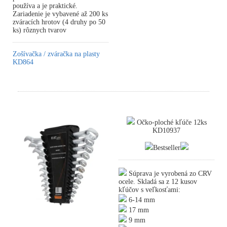
používa a je praktické.
Zariadenie je vybavené až 200 ks
zváracích hrotov (4 druhy po 50
ks) rôznych tvarov
Zošívačka / zváračka na plasty
KD864
Očko-ploché kľúče 12ks
KD10937
Bestseller
Súprava je vyrobená zo CRV
ocele. Skladá sa z 12 kusov
kľúčov s veľkosťami:
6-14 mm
17 mm
9 mm