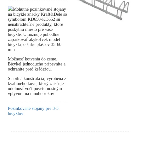
Mohutné pozinkované stojany
na bicykle značky Kraft&Dele so
symbolom KD650-KD652 sú
nenahraditeľné produkty, ktoré
poskytnú miesto pre vaše
bicykle. Umožňuje pohodlne
zaparkovať akýkoľvek model
bicykla, o šírke plášťov 35-60
mm.
Možnosť kotvenia do zeme.
Bicykel jednoducho pripevníte a
ochránite pred krádežou.
Stabilná konštrukcia, vyrobená z
kvalitného kovu, ktorý zaisťuje
odolnosť voči poveternostným
vplyvom na mnoho rokov.
Pozinkované stojany pre 3-5
bicyklov