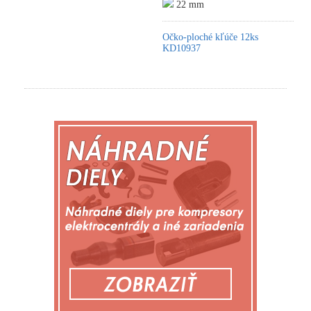
22 mm
Očko-ploché kľúče 12ks
KD10937