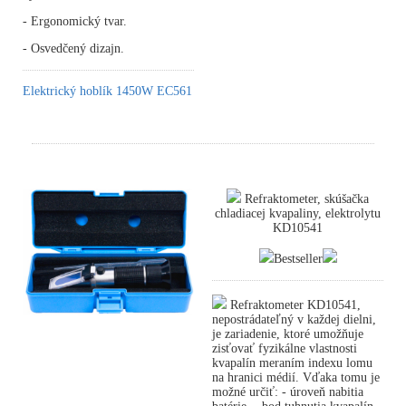
- Ergonomický tvar.
- Osvedčený dizajn.
Elektrický hoblík 1450W EC561
Refraktometer, skúšačka
chladiacej kvapaliny, elektrolytu
KD10541
Bestseller
Refraktometer KD10541,
nepostrádateľný v každej dielni,
je zariadenie, ktoré umožňuje
zisťovať fyzikálne vlastnosti
kvapalín meraním indexu lomu
na hranici médií. Vďaka tomu je
možné určiť: - úroveň nabitia