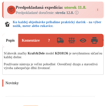
Predpokladaná expedícia:
utorok 11.8.
📦
i
Predpokladané doručenie:
streda 12.8.
ⓘ
Ku každej objednávke pribalíme praktický darček - na výber
nožík, meter alebo rukavice.
Popis
Komentáre
?
Sťahovák značky
Kraft&Dele
model
KD10136
je nevyhnutnou súčasťou
každej dielne.
Používanie nástroja je veľmi pohodlné. Osvedčený dizajn a starostlivá
výroba zabezpečuje dlhú životnosť.
Novinky