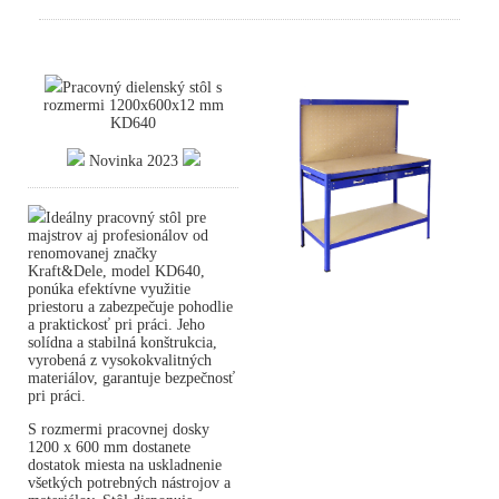
Pracovný dielenský stôl s
rozmermi 1200x600x12 mm
KD640
Novinka 2023
Ideálny pracovný stôl pre
majstrov aj profesionálov od
renomovanej značky
Kraft&Dele, model KD640,
ponúka efektívne využitie
priestoru a zabezpečuje pohodlie
a praktickosť pri práci. Jeho
solídna a stabilná konštrukcia,
vyrobená z vysokokvalitných
materiálov, garantuje bezpečnosť
pri práci.
S rozmermi pracovnej dosky
1200 x 600 mm dostanete
dostatok miesta na uskladnenie
všetkých potrebných nástrojov a