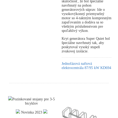
skutočnosť, že bol špeciálne
navrhnutý na pohon
generátorových súprav. Ide o
vysokovýkonný priemyselný
motor so 4-taktným kompresným
zapaľovaním a dodáva sa so
všetkým príslušenstvom pre
spoľahlivý výkon.
Kryt generátora Super Quiet bol
špeciálne navrhnutý tak, aby
poskytoval vysoký stupeň
zvukovej izolácie.
Jednofázová naftová
elektrocentrála 87/95 kW KD694
Pozinkované stojany pre 3-5
bicyklov
Novinka 2023