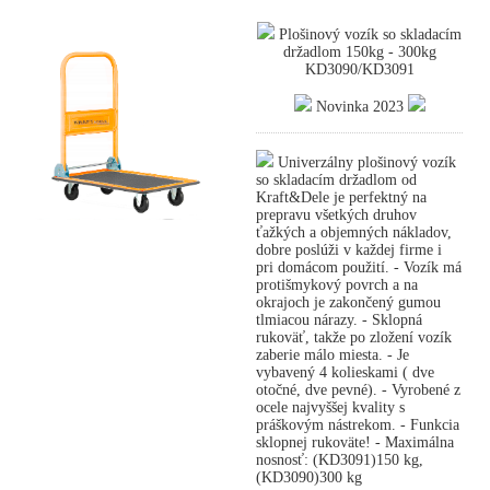
Plošinový vozík so skladacím
držadlom 150kg - 300kg
KD3090/KD3091
Novinka 2023
Univerzálny plošinový vozík
so skladacím držadlom od
Kraft&Dele je perfektný na
prepravu všetkých druhov
ťažkých a objemných nákladov,
dobre poslúži v každej firme i
pri domácom použití. - Vozík má
protišmykový povrch a na
okrajoch je zakončený gumou
tlmiacou nárazy. - Sklopná
rukoväť, takže po zložení vozík
zaberie málo miesta. - Je
vybavený 4 kolieskami ( dve
otočné, dve pevné). - Vyrobené z
ocele najvyššej kvality s
práškovým nástrekom. - Funkcia
sklopnej rukoväte! - Maximálna
nosnosť: (KD3091)150 kg,
(KD3090)300 kg