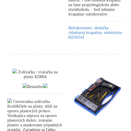
batérie, - bod tuhnutia kvapalín
na báze propylénglykolu alebo
etylalkoholu, - bod tuhnutia
kvapaliny ostrekovačov.
Refraktometer, skúšačka
chladiacej kvapaliny, elektrolytu
KD10541
Zošívačka / zváračka na
plasty KD864
Bestseller
Univerzálna zošívačka
Kraft&Dele na plasty, slúži na
opravu plastových prvkov.
Vynikajúca súprava na opravu
plastových dielov, zváranie
plastov a maskovanie prípadných
prasklín. Zariadenie sa ľahko