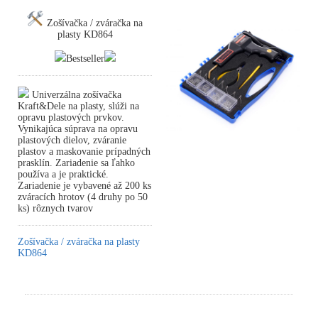
Zošívačka / zváračka na
plasty KD864
Bestseller
Univerzálna zošívačka
Kraft&Dele na plasty, slúži na
opravu plastových prvkov.
Vynikajúca súprava na opravu
plastových dielov, zváranie
plastov a maskovanie prípadných
prasklín. Zariadenie sa ľahko
používa a je praktické.
Zariadenie je vybavené až 200 ks
zváracích hrotov (4 druhy po 50
ks) rôznych tvarov
Zošívačka / zváračka na plasty
KD864