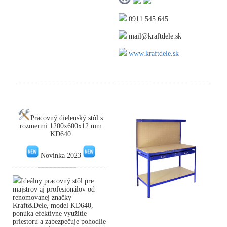
0911 545 645
mail@kraftdele.sk
www.kraftdele.sk
Pracovný dielenský stôl s
rozmermi 1200x600x12 mm
KD640
Novinka 2023
Ideálny pracovný stôl pre
majstrov aj profesionálov od
renomovanej značky
Kraft&Dele, model KD640,
ponúka efektívne využitie
priestoru a zabezpečuje pohodlie