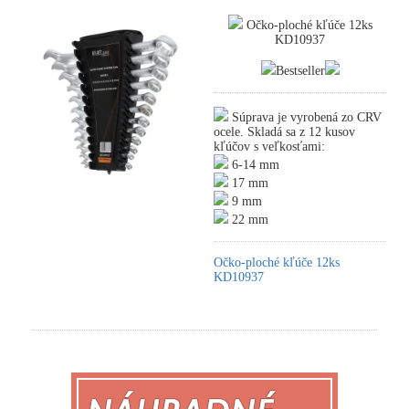
Očko-ploché kľúče 12ks
KD10937
Bestseller
Súprava je vyrobená zo CRV
ocele. Skladá sa z 12 kusov
kľúčov s veľkosťami:
6-14 mm
17 mm
9 mm
22 mm
Očko-ploché kľúče 12ks
KD10937