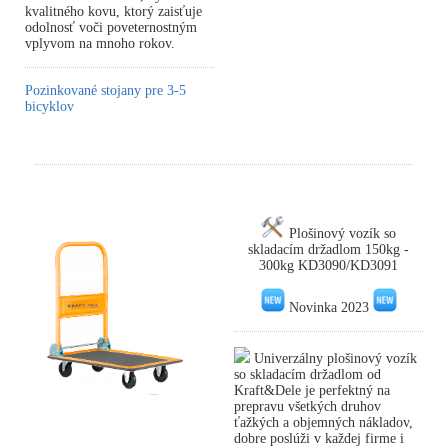
kvalitného kovu, ktorý zaisťuje
odolnosť voči poveternostným
vplyvom na mnoho rokov.
Pozinkované stojany pre 3-5
bicyklov
Plošinový vozík so
skladacím držadlom 150kg -
300kg KD3090/KD3091
Novinka 2023
Univerzálny plošinový vozík
so skladacím držadlom od
Kraft&Dele je perfektný na
prepravu všetkých druhov
ťažkých a objemných nákladov,
dobre poslúži v každej firme i