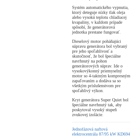
Systém automatického vypnutia,
ktorý deteguje nízky tlak oleja
alebo vysokú teplotu chladiacej
kvapaliny, v každom prípade
spôsobí, že generátorová
jednotka prestane fungovať.
Dieselový motor poháňajúci
súpravu generátora bol vybraný
pre jeho spoľahlivosť a
skutočnosť, že bol špeciálne
navrhnutý na pohon
generátorových súprav. Ide o
vysokovýkonný priemyselný
motor so 4-taktným kompresným
zapaľovaním a dodáva sa so
všetkým príslušenstvom pre
spoľahlivý výkon.
Kryt generátora Super Quiet bol
špeciálne navrhnutý tak, aby
poskytoval vysoký stupeň
zvukovej izolácie.
Jednofázová naftová
elektrocentrála 87/95 kW KD694