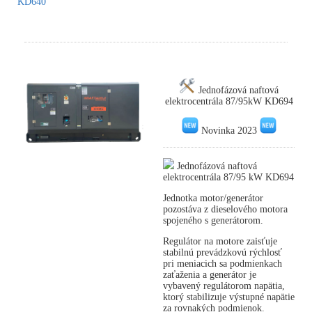
KD640
Jednofázová naftová
elektrocentrála 87/95kW KD694
Novinka 2023
Jednofázová naftová
elektrocentrála 87/95 kW KD694
Jednotka motor/generátor
pozostáva z dieselového motora
spojeného s generátorom.
Regulátor na motore zaisťuje
stabilnú prevádzkovú rýchlosť
pri meniacich sa podmienkach
zaťaženia a generátor je
vybavený regulátorom napätia,
ktorý stabilizuje výstupné napätie
za rovnakých podmienok.