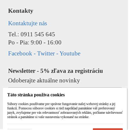
Kontakty
Kontaktujte nás
Tel.: 0911 545 645
Po - Pia: 9:00 - 16:00
Facebook - Twitter - Youtube
Newsletter - 5% zľava za registráciu
Odoberajte aktuálne novinky
Táto stránka používa cookies
Súbory cookies používame pre správne fungovanie našej webovej stránky a jej
funkcií. Pomocou súborov cookies si tiež napríklad pamätáme váš preferovaný
jazyk, zvyšujeme pre vás relevantnosť zobrazovaných reklám, počítame návštevnosť
Odobrať
Pridať
stránok a pamätáme si vaše nastavenia vykonané na stránke.