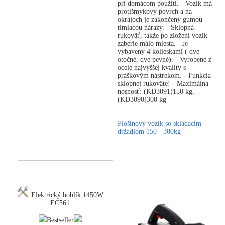
pri domácom použití. - Vozík má
protišmykový povrch a na
okrajoch je zakončený gumou
tlmiacou nárazy. - Sklopná
rukoväť, takže po zložení vozík
zaberie málo miesta. - Je
vybavený 4 kolieskami ( dve
otočné, dve pevné). - Vyrobené z
ocele najvyššej kvality s
práškovým nástrekom. - Funkcia
sklopnej rukoväte! - Maximálna
nosnosť: (KD3091)150 kg,
(KD3090)300 kg
Plošinový vozík so skladacím
držadlom 150 - 300kg
Elektrický hoblík 1450W
EC561
Bestseller