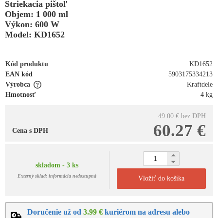
Striekacia pištoľ
Objem: 1 000 ml
Výkon: 600 W
Model: KD1652
Kód produktu
KD1652
EAN kód
5903175334213
Výrobca
Kraftdele
Hmotnosť
4 kg
49.00 €
bez DPH
60.27 €
Cena s DPH
skladom - 3 ks
Externý sklad: informácia nedostupná
Vložiť do košíka
Doručenie už od
3.99 €
kuriérom na adresu alebo