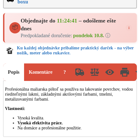
boxu
Objednajte do
11:24:41
– odošleme ešte
📦
dnes
i
Predpokladané doručenie:
pondelok 10.8.
ⓘ
Ku každej objednávke pribalíme praktický darček - na výber
nožík, meter alebo rukavice.
Popis
Komentáre
?
Profesionálna maliarska pištoľ sa používa na lakovanie povrchov, vodou
riediteľnými lakmi, základnými akrilovými farbami, tmelmi,
metalizovanými farbami.
Vlastnosti:
Vysoká kvalita.
Vysoká efektivita práce.
Na domáce a profesionálne použitie.