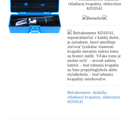
chladiacej kvapaliny, elektrolytu
KD10541
Bestseller
Refraktometer KD10541,
nepostrádateľný v každej dielni,
je zariadenie, ktoré umožňuje
zisťovať fyzikálne vlastnosti
kvapalín meraním indexu lomu
na hranici médií. Vďaka tomu je
možné určiť: - úroveň nabitia
batérie, - bod tuhnutia kvapalín
na báze propylénglykolu alebo
etylalkoholu, - bod tuhnutia
kvapaliny ostrekovačov.
Refraktometer, skúšačka
chladiacej kvapaliny, elektrolytu
KD10541