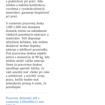
a praktickosť pri práci. Jeho
solídna a stabilná konštrukcia,
vyrobená z vysokokvalitných
materiálov, garantuje bezpečnosť
pri práci.
S rozmermi pracovnej dosky
1200 x 600 mm dostanete
dostatok miesta na uskladnenie
všetkých potrebných nástrojov a
materiálov. Stôl disponuje
užitočnou šufládou, kde môžete
skladovať drobné doplnky,
nástroje a údržbové prostriedky.
Pod pracovnou doskou nájdete
policu s nosnosťou až 80 kg, kde
môžete uložiť väčšie nástroje.
Stena za pracovnou doskou
umožňuje upevniť háčiky, čo
vám umožní mať všetko pri ruke
a zefektívniť a zrýchliť svoju
prácu, keďže budete mať
jednoduchý prístup k tomu, čo
potrebujete.
Pracovný dielenský stôl s
rozmermi 1200x600x12 mm