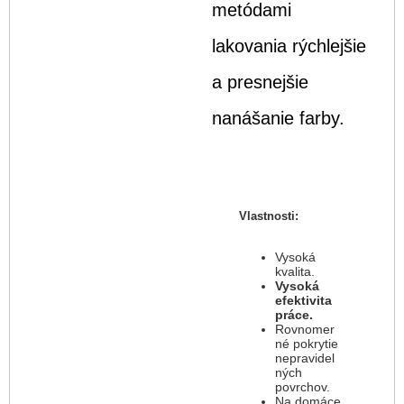
metódami
lakovania rýchlejšie
a presnejšie
nanášanie farby.
Vlastnosti:
Vysoká
kvalita.
Vysoká
efektivita
práce.
Rovnomer
né pokrytie
nepravidel
ných
povrchov.
Na domáce