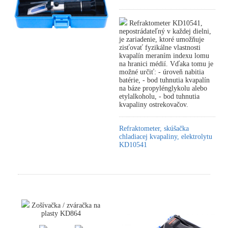
Refraktometer KD10541,
nepostrádateľný v každej dielni,
je zariadenie, ktoré umožňuje
zisťovať fyzikálne vlastnosti
kvapalín meraním indexu lomu
na hranici médií. Vďaka tomu je
možné určiť: - úroveň nabitia
batérie, - bod tuhnutia kvapalín
na báze propylénglykolu alebo
etylalkoholu, - bod tuhnutia
kvapaliny ostrekovačov.
Refraktometer, skúšačka
chladiacej kvapaliny, elektrolytu
KD10541
Zošívačka / zváračka na
plasty KD864