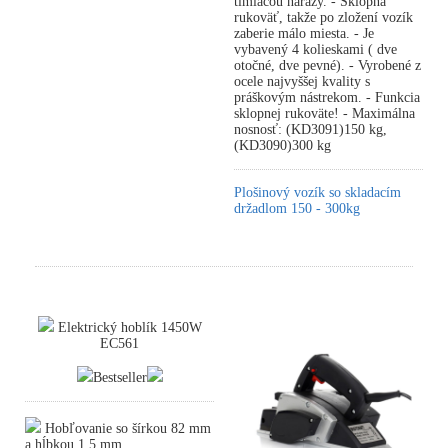
tlmiacou nárazy. - Sklopná
rukoväť, takže po zložení vozík
zaberie málo miesta. - Je
vybavený 4 kolieskami ( dve
otočné, dve pevné). - Vyrobené z
ocele najvyššej kvality s
práškovým nástrekom. - Funkcia
sklopnej rukoväte! - Maximálna
nosnosť: (KD3091)150 kg,
(KD3090)300 kg
Plošinový vozík so skladacím
držadlom 150 - 300kg
Elektrický hoblík 1450W
EC561
Bestseller
Hobľovanie so šírkou 82 mm
a hĺbkou 1,5 mm.