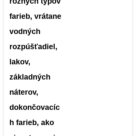
rôznych typov
farieb, vrátane
vodných
rozpúšťadiel,
lakov,
základných
náterov,
dokončovacíc
h farieb, ako