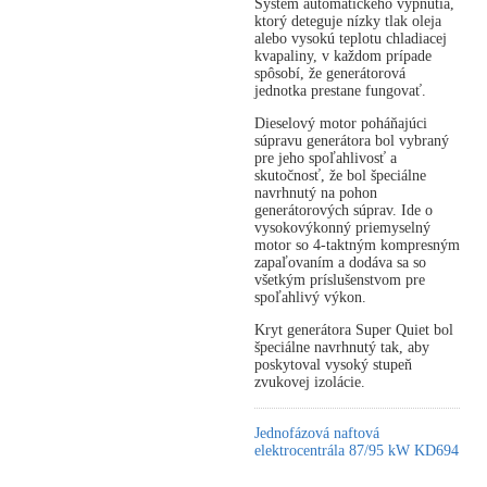
Systém automatického vypnutia,
ktorý deteguje nízky tlak oleja
alebo vysokú teplotu chladiacej
kvapaliny, v každom prípade
spôsobí, že generátorová
jednotka prestane fungovať.
Dieselový motor poháňajúci
súpravu generátora bol vybraný
pre jeho spoľahlivosť a
skutočnosť, že bol špeciálne
navrhnutý na pohon
generátorových súprav. Ide o
vysokovýkonný priemyselný
motor so 4-taktným kompresným
zapaľovaním a dodáva sa so
všetkým príslušenstvom pre
spoľahlivý výkon.
Kryt generátora Super Quiet bol
špeciálne navrhnutý tak, aby
poskytoval vysoký stupeň
zvukovej izolácie.
Jednofázová naftová
elektrocentrála 87/95 kW KD694