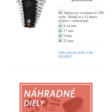
Bestseller
Súprava je vyrobená zo CRV
ocele. Skladá sa z 12 kusov
kľúčov s veľkosťami:
6-14 mm
17 mm
9 mm
22 mm
Očko-ploché kľúče 12ks
KD10937