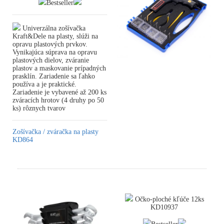
Bestseller
Univerzálna zošívačka
Kraft&Dele na plasty, slúži na
opravu plastových prvkov.
Vynikajúca súprava na opravu
plastových dielov, zváranie
plastov a maskovanie prípadných
prasklín. Zariadenie sa ľahko
používa a je praktické.
Zariadenie je vybavené až 200 ks
zváracích hrotov (4 druhy po 50
ks) rôznych tvarov
Zošívačka / zváračka na plasty
KD864
Očko-ploché kľúče 12ks
KD10937