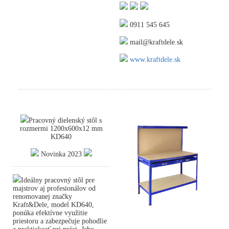
0911 545 645
mail@kraftdele.sk
www.kraftdele.sk
Pracovný dielenský stôl s
rozmermi 1200x600x12 mm
KD640
Novinka 2023
Ideálny pracovný stôl pre
majstrov aj profesionálov od
renomovanej značky
Kraft&Dele, model KD640,
ponúka efektívne využitie
priestoru a zabezpečuje pohodlie