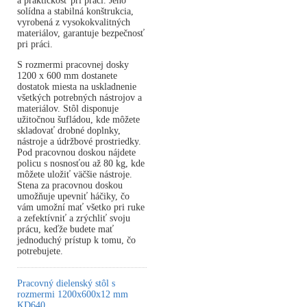
a praktickosť pri práci. Jeho
solídna a stabilná konštrukcia,
vyrobená z vysokokvalitných
materiálov, garantuje bezpečnosť
pri práci.
S rozmermi pracovnej dosky
1200 x 600 mm dostanete
dostatok miesta na uskladnenie
všetkých potrebných nástrojov a
materiálov. Stôl disponuje
užitočnou šufládou, kde môžete
skladovať drobné doplnky,
nástroje a údržbové prostriedky.
Pod pracovnou doskou nájdete
policu s nosnosťou až 80 kg, kde
môžete uložiť väčšie nástroje.
Stena za pracovnou doskou
umožňuje upevniť háčiky, čo
vám umožní mať všetko pri ruke
a zefektívniť a zrýchliť svoju
prácu, keďže budete mať
jednoduchý prístup k tomu, čo
potrebujete.
Pracovný dielenský stôl s
rozmermi 1200x600x12 mm
KD640