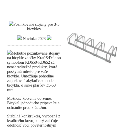
Pozinkované stojany pre 3-5
bicyklov
Novinka 2023
Mohutné pozinkované stojany
na bicykle značky Kraft&Dele so
symbolom KD650-KD652 sú
nenahraditeľné produkty, ktoré
poskytnú miesto pre vaše
bicykle. Umožňuje pohodlne
zaparkovať akýkoľvek model
bicykla, o šírke plášťov 35-60
mm.
Možnosť kotvenia do zeme.
Bicykel jednoducho pripevníte a
ochránite pred krádežou.
Stabilná konštrukcia, vyrobená z
kvalitného kovu, ktorý zaisťuje
odolnosť voči poveternostným