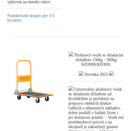
vplyvom na mnoho rokov.
Pozinkované stojany pre 3-5
bicyklov
Plošinový vozík so skladacím
držadlom 150kg - 300kg
KD3090/KD3091
Novinka 2023
Univerzálny plošinový vozík
so skladacím držadlom od
Kraft&Dele je perfektný na
prepravu všetkých druhov
ťažkých a objemných nákladov,
dobre poslúži v každej firme i
pri domácom použití. - Vozík má
protišmykový povrch a na
okrajoch je zakončený gumou