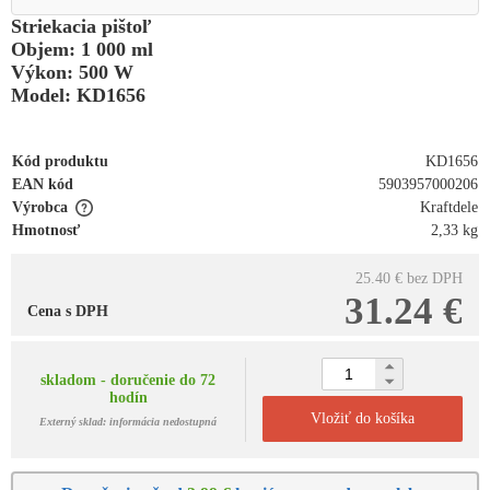
Striekacia pištoľ
Objem: 1 000 ml
Výkon: 500 W
Model: KD1656
Kód produktu
KD1656
EAN kód
5903957000206
Výrobca
Kraftdele
Hmotnosť
2,33 kg
25.40 €
bez DPH
31.24 €
Cena s DPH
skladom - doručenie do 72
hodín
Vložiť do košíka
Externý sklad: informácia nedostupná