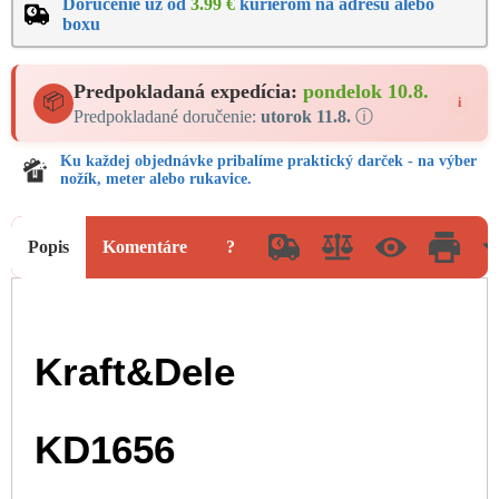
Doručenie už od
3.99 €
kuriérom na adresu alebo
boxu
Predpokladaná expedícia:
pondelok 10.8.
📦
i
Predpokladané doručenie:
utorok 11.8.
ⓘ
Ku každej objednávke pribalíme praktický darček - na výber
nožík, meter alebo rukavice.
Popis
Komentáre
?
Kraft&Dele
KD1656