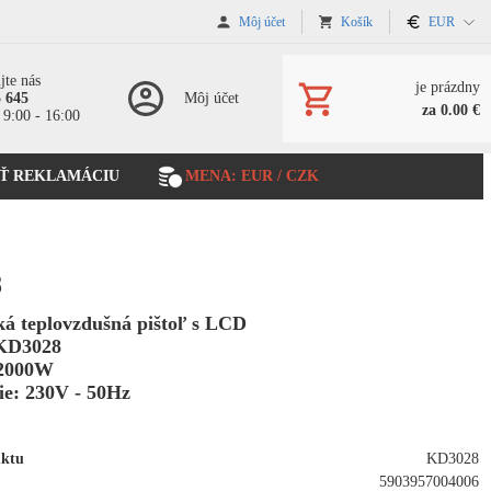
Môj účet
Košík
EUR
jte nás
je prázdny
5 645
Môj účet
za 0.00 €
 9:00 - 16:00
Ť REKLAMÁCIU
MENA: EUR / CZK
8
ká teplovzdušná pištoľ s LCD
KD3028
 2000W
ie: 230V - 50Hz
uktu
KD3028
5903957004006