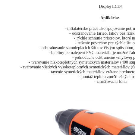
Displej LCD!
Aplikácia:
- inštalatérske práce ako spojovanie potru
- odstraňovanie farieb, lakov bez rizik
- rýchle schnutie prístrojov, ktoré 
- sušenie povrchov pre rýchlejšiu 
- odstraňovanie samolepiacich štítkov čistým spôsobom
- bubliny po nalepení PVC materiálu je možné ľah
- jednoduché odstránenie vinylovej 
- tvarovanie nízkoteplotných syntetických materiálov (400 st
- tvarovanie všetkých vysokoteplotných syntetických materiálov (60
- tavenie syntetických materiálov vrátane predmeto
- montáž teplom zmrštiteľných tr
- zmršťovacia fólia