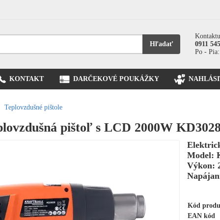
Kontaktu
Hľadať
0911 54
Po - Pia:
KONTAKT
DARČEKOVÉ POUKÁŽKY
NAHLÁSI
Teplovzdušné pištole
eplovzdušná pištoľ s LCD 2000W KD302
Elektric
Model: 
Výkon:
Napájan
Kód prod
EAN kód