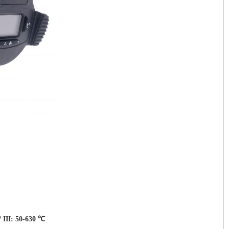
/
III: 50-630 ℃