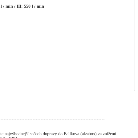
 l / min /
III: 550 l / min
8
te najvýhodnejší spôsob dopravy do Balíkova (alzabox) za zníženú