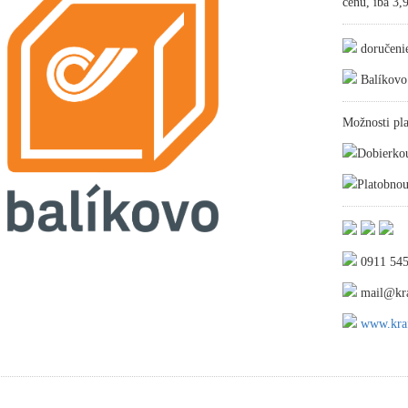
cenu, iba 3
doručeni
Balíkovo
Možnosti pla
Dobierko
Platobnou
0911 545
mail@kra
www.kraf