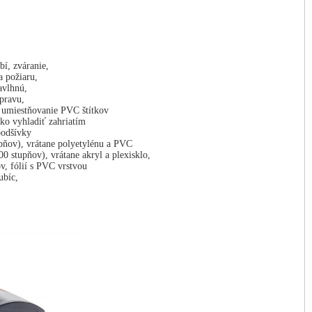
bí, zváranie,
a požiaru,
navlhnú,
opravu,
, umiestňovanie PVC štítkov
ko vyhladiť zahriatím
podšívky
upňov), vrátane polyetylénu a PVC
0 stupňov), vrátane akryl a plexisklo,
v, fólií s PVC vrstvou
ubíc,