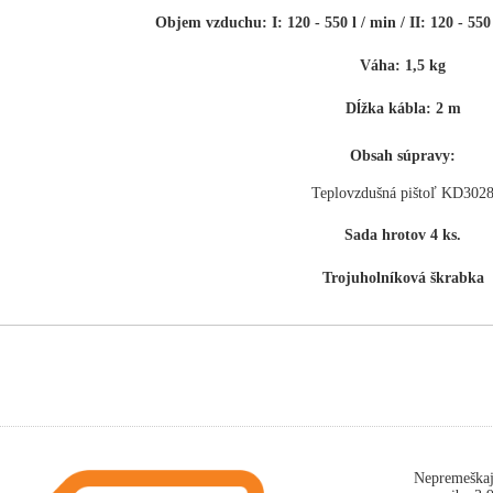
Objem vzduchu:
I: 120 - 550 l / min /
II: 120 - 550
Váha:
1,5 kg
Dĺžka kábla:
2 m
Obsah súpravy:
Teplovzdušná pištoľ KD302
Sada hrotov 4 ks.
Trojuholníková škrabka
Nepremeškaj