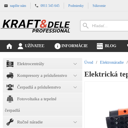
napíšte nám
0911 545 645
Podmienky
Súkromie
UŽÍVATEĽ
INFORMÁCIE
BLOG
Úvod
/
Elektronáradie
/
Elektrocentrály
Elektrická t
Kompresory a príslušenstvo
Čerpadlá a príslušenstvo
Fotovoltaika a tepelné
čerpadlá
Ručné náradie