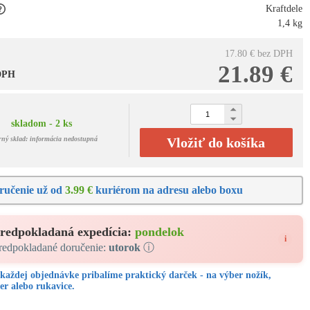
Kraftdele
1,4 kg
17.80 €
bez DPH
21.89 €
 DPH
skladom - 2 ks
rný sklad: informácia nedostupná
Vložiť do košíka
ručenie už od
3.99 €
kuriérom na adresu alebo boxu
redpokladaná expedícia:
pondelok
i
redpokladané doručenie:
utorok
ⓘ
každej objednávke pribalíme praktický darček - na výber nožík,
er alebo rukavice.