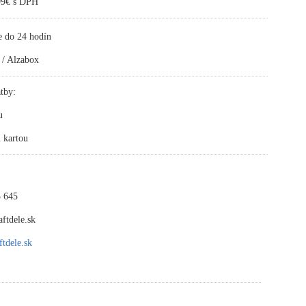
,99€ s DPH
e do 24 hodín
 / Alzabox
tby:
u
 kartou
 645
ftdele.sk
tdele.sk