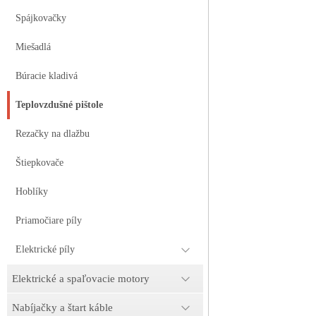
Spájkovačky
Miešadlá
Búracie kladivá
Teplovzdušné pištole
Rezačky na dlažbu
Štiepkovače
Hoblíky
Priamočiare píly
Elektrické píly
Elektrické a spaľovacie motory
Nabíjačky a štart káble