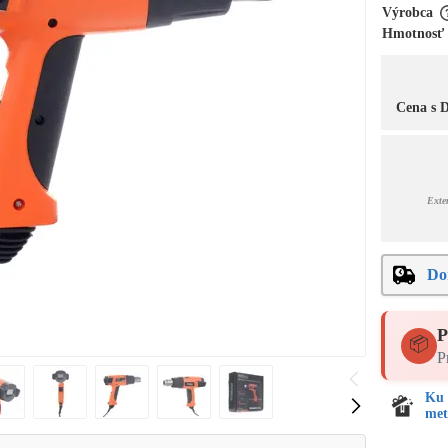
Výrobca
Hmotnosť
Cena s
Exte
Do
P
📦
P
Ku 
met