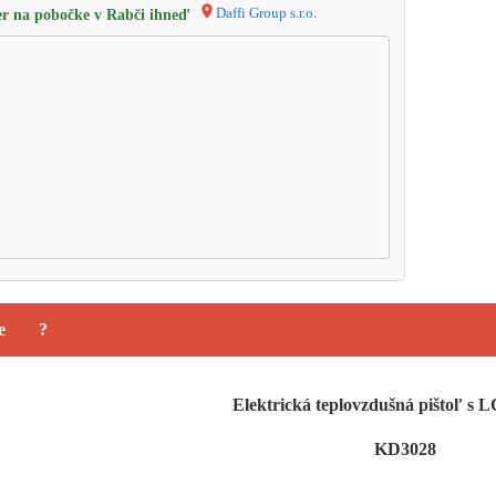
Daffi Group s.r.o.
r na pobočke v Rabči ihneď
e
?
Elektrická teplovzdušná pištoľ 
KD3028