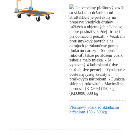
Univerzálny plošinový vozík
so skladacím držadlom od
Kraft&Dele je perfektný na
prepravu všetkých druhov
ťažkých a objemných nákladov,
dobre poslúži v každej firme i
pri domácom použití. - Vozík má
protišmykový povrch a na
okrajoch je zakončený gumou
tlmiacou nárazy. - Sklopná
rukoväť, takže po zložení vozík
zaberie málo miesta. - Je
vybavený 4 kolieskami ( dve
otočné, dve pevné). - Vyrobené z
ocele najvyššej kvality s
práškovým nástrekom. - Funkcia
sklopnej rukoväte! - Maximálna
nosnosť: (KD3091)150 kg,
(KD3090)300 kg
Plošinový vozík so skladacím
držadlom 150 - 300kg