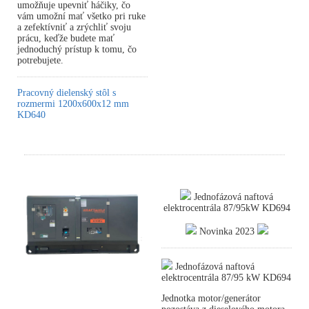
umožňuje upevniť háčiky, čo
vám umožní mať všetko pri ruke
a zefektívniť a zrýchliť svoju
prácu, keďže budete mať
jednoduchý prístup k tomu, čo
potrebujete.
Pracovný dielenský stôl s
rozmermi 1200x600x12 mm
KD640
Jednofázová naftová
elektrocentrála 87/95kW KD694
Novinka 2023
Jednofázová naftová
elektrocentrála 87/95 kW KD694
Jednotka motor/generátor