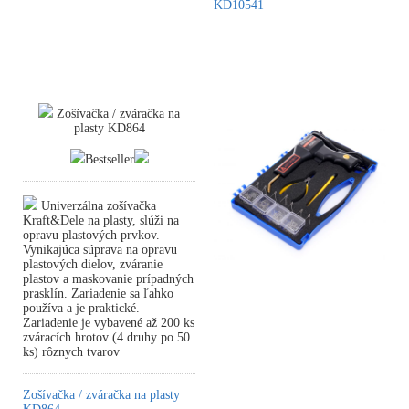
KD10541
Zošívačka / zváračka na
plasty KD864
Bestseller
Univerzálna zošívačka
Kraft&Dele na plasty, slúži na
opravu plastových prvkov.
Vynikajúca súprava na opravu
plastových dielov, zváranie
plastov a maskovanie prípadných
prasklín. Zariadenie sa ľahko
používa a je praktické.
Zariadenie je vybavené až 200 ks
zváracích hrotov (4 druhy po 50
ks) rôznych tvarov
Zošívačka / zváračka na plasty