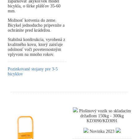
zaparkovať akýkoľvek model
bicykla, o šírke plášťov 35-60
mm.
Možnosť kotvenia do zeme.
Bicykel jednoducho pripevníte a
ochránite pred krádežou.
Stabilná konštrukcia, vyrobená z
kvalitného kovu, ktorý zaisťuje
odolnosť voči poveternostným
vplyvom na mnoho rokov.
Pozinkované stojany pre 3-5
bicyklov
Plošinový vozík so skladacím
držadlom 150kg - 300kg
KD3090/KD3091
Novinka 2023