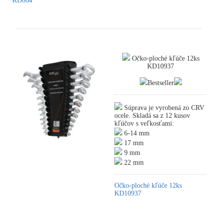
KD864
Očko-ploché kľúče 12ks
KD10937
Bestseller
Súprava je vyrobená zo CRV
ocele. Skladá sa z 12 kusov
kľúčov s veľkosťami:
6-14 mm
17 mm
9 mm
22 mm
Očko-ploché kľúče 12ks
KD10937