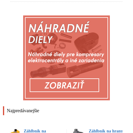
Najpredávanejšie
Záhlbník na
Záhlbník na hrany