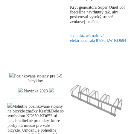
Kryt generátora Super Quiet bol
špeciálne navrhnutý tak, aby
poskytoval vysoký stupeň
zvukovej izolácie.
Jednofázová naftová
elektrocentrála 87/95 kW KD694
Pozinkované stojany pre 3-5
bicyklov
Novinka 2023
Mohutné pozinkované stojany
na bicykle značky Kraft&Dele so
symbolom KD650-KD652 sú
nenahraditeľné produkty, ktoré
poskytnú miesto pre vaše
bicykle. Umožňuje pohodlne