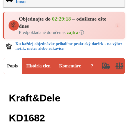
boxu
Objednajte do
02:29:17
– odošleme ešte
📦
dnes
i
Predpokladané doručenie:
zajtra
ⓘ
Ku každej objednávke pribalíme praktický darček - na výber
nožík, meter alebo rukavice.
Popis
História cien
Komentáre
?
Kraft&Dele
KD1682