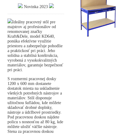
Novinka 2023
Ideálny pracovný stôl pre
majstrov aj profesionálov od
renomovanej značky
Kraft&Dele, model KD640,
ponúka efektívne využitie
priestoru a zabezpečuje pohodlie
a praktickosť pri práci. Jeho
solídna a stabilná konštrukcia,
vyrobená z vysokokvalitných
materiálov, garantuje bezpečnosť
pri práci.
S rozmermi pracovnej dosky
1200 x 600 mm dostanete
dostatok miesta na uskladnenie
všetkých potrebných nástrojov a
materiálov. Stôl disponuje
užitočnou šufládou, kde môžete
skladovať drobné doplnky,
nástroje a údržbové prostriedky.
Pod pracovnou doskou nájdete
policu s nosnosťou až 80 kg, kde
môžete uložiť väčšie nástroje.
Stena za pracovnou doskou