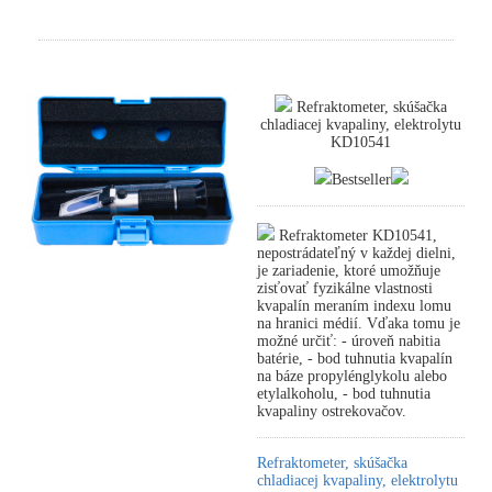
Refraktometer, skúšačka
chladiacej kvapaliny, elektrolytu
KD10541
Bestseller
Refraktometer KD10541,
nepostrádateľný v každej dielni,
je zariadenie, ktoré umožňuje
zisťovať fyzikálne vlastnosti
kvapalín meraním indexu lomu
na hranici médií. Vďaka tomu je
možné určiť: - úroveň nabitia
batérie, - bod tuhnutia kvapalín
na báze propylénglykolu alebo
etylalkoholu, - bod tuhnutia
kvapaliny ostrekovačov.
Refraktometer, skúšačka
chladiacej kvapaliny, elektrolytu