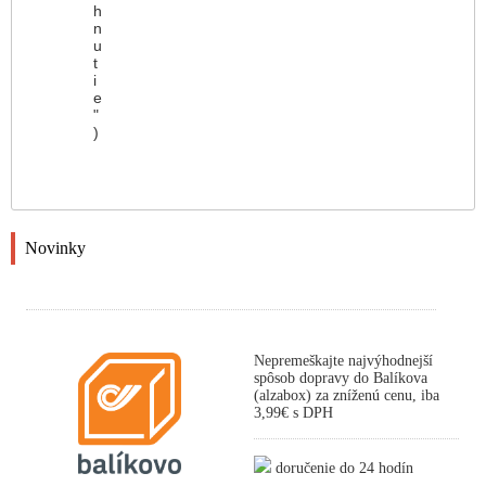
h
n
u
t
i
e
"
)
Novinky
Nepremeškajte najvýhodnejší
spôsob dopravy do Balíkova
(alzabox) za zníženú cenu, iba
3,99€ s DPH
doručenie do 24 hodín