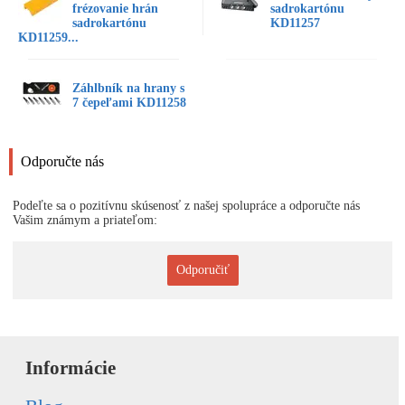
frézovanie hrán
sadrokartónu
sadrokartónu
KD11257
KD11259...
Záhlbník na hrany s
7 čepeľami KD11258
Odporučte nás
Podeľte sa o pozitívnu skúsenosť z našej spolupráce a odporučte nás
Vašim známym a priateľom:
Odporučiť
Informácie