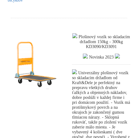
bicyklov
Plošinový vozík so skladacím
držadlom 150kg - 300kg
KD3090/KD3091
Novinka 2023
Univerzálny plošinový vozík
so skladacím držadlom od
Kraft&Dele je perfektný na
prepravu všetkých druhov
ťažkých a objemných nákladov,
dobre poslúži v každej firme i
pri domácom použití. - Vozík má
protišmykový povrch a na
okrajoch je zakončený gumou
tlmiacou nárazy. - Sklopná
rukoväť, takže po zložení vozík
zaberie málo miesta. - Je
vybavený 4 kolieskami ( dve
otočné, dve pevné). - Vyrobené z