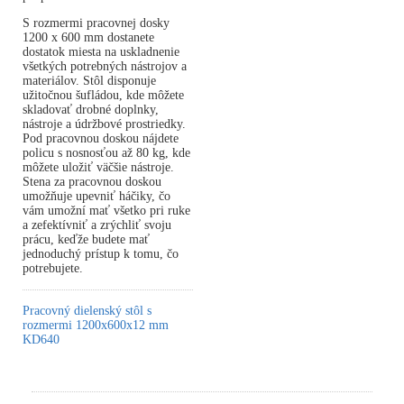
S rozmermi pracovnej dosky
1200 x 600 mm dostanete
dostatok miesta na uskladnenie
všetkých potrebných nástrojov a
materiálov. Stôl disponuje
užitočnou šufládou, kde môžete
skladovať drobné doplnky,
nástroje a údržbové prostriedky.
Pod pracovnou doskou nájdete
policu s nosnosťou až 80 kg, kde
môžete uložiť väčšie nástroje.
Stena za pracovnou doskou
umožňuje upevniť háčiky, čo
vám umožní mať všetko pri ruke
a zefektívniť a zrýchliť svoju
prácu, keďže budete mať
jednoduchý prístup k tomu, čo
potrebujete.
Pracovný dielenský stôl s
rozmermi 1200x600x12 mm
KD640