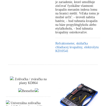
je zariadenie, ktoré umožňuje
zisťovať fyzikálne vlastnosti
kvapalín meraním indexu lomu
na hranici médií. Vďaka tomu je
možné určiť: - úroveň nabitia
batérie, - bod tuhnutia kvapalín
na báze propylénglykolu alebo
etylalkoholu, - bod tuhnutia
kvapaliny ostrekovačov.
Refraktometer, skúšačka
chladiacej kvapaliny, elektrolytu
KD10541
Zošívačka / zváračka na
plasty KD864
Bestseller
Univerzálna zošívačka