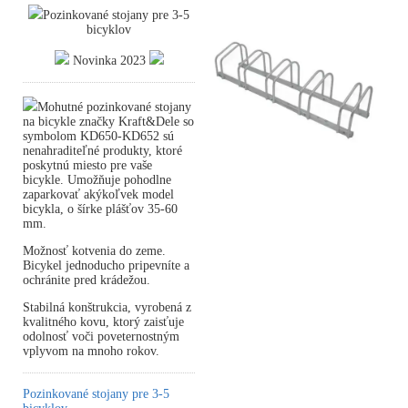
Pozinkované stojany pre 3-5
bicyklov
Novinka 2023
Mohutné pozinkované stojany
na bicykle značky Kraft&Dele so
symbolom KD650-KD652 sú
nenahraditeľné produkty, ktoré
poskytnú miesto pre vaše
bicykle. Umožňuje pohodlne
zaparkovať akýkoľvek model
bicykla, o šírke plášťov 35-60
mm.
Možnosť kotvenia do zeme.
Bicykel jednoducho pripevníte a
ochránite pred krádežou.
Stabilná konštrukcia, vyrobená z
kvalitného kovu, ktorý zaisťuje
odolnosť voči poveternostným
vplyvom na mnoho rokov.
Pozinkované stojany pre 3-5