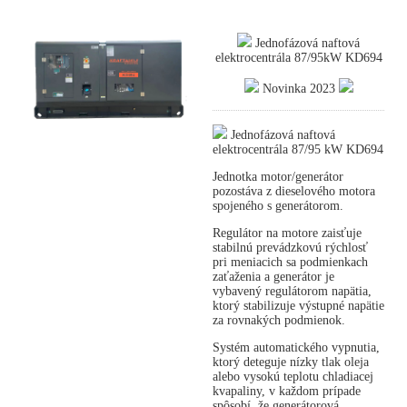
Jednofázová naftová
elektrocentrála 87/95kW KD694
Novinka 2023
Jednofázová naftová
elektrocentrála 87/95 kW KD694
Jednotka motor/generátor
pozostáva z dieselového motora
spojeného s generátorom.
Regulátor na motore zaisťuje
stabilnú prevádzkovú rýchlosť
pri meniacich sa podmienkach
zaťaženia a generátor je
vybavený regulátorom napätia,
ktorý stabilizuje výstupné napätie
za rovnakých podmienok.
Systém automatického vypnutia,
ktorý deteguje nízky tlak oleja
alebo vysokú teplotu chladiacej
kvapaliny, v každom prípade
spôsobí, že generátorová