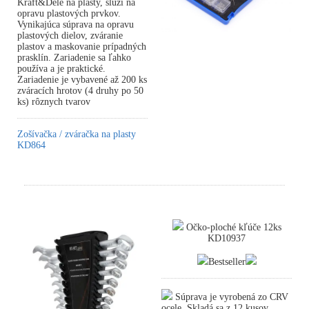
Kraft&Dele na plasty, slúži na
opravu plastových prvkov.
Vynikajúca súprava na opravu
plastových dielov, zváranie
plastov a maskovanie prípadných
prasklín. Zariadenie sa ľahko
používa a je praktické.
Zariadenie je vybavené až 200 ks
zváracích hrotov (4 druhy po 50
ks) rôznych tvarov
Zošívačka / zváračka na plasty
KD864
Očko-ploché kľúče 12ks
KD10937
Bestseller
Súprava je vyrobená zo CRV
ocele. Skladá sa z 12 kusov