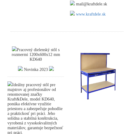
mail@kraftdele.sk
www.kraftdele.sk
Pracovný dielenský stôl s
rozmermi 1200x600x12 mm
KD640
Novinka 2023
Ideálny pracovný stôl pre
majstrov aj profesionálov od
renomovanej značky
Kraft&Dele, model KD640,
ponúka efektívne využitie
priestoru a zabezpečuje pohodlie
a praktickosť pri práci. Jeho
solídna a stabilná konštrukcia,
vyrobená z vysokokvalitných
materiálov, garantuje bezpečnosť
pri práci.