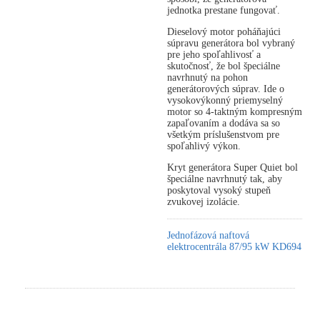
jednotka prestane fungovať.
Dieselový motor poháňajúci
súpravu generátora bol vybraný
pre jeho spoľahlivosť a
skutočnosť, že bol špeciálne
navrhnutý na pohon
generátorových súprav. Ide o
vysokovýkonný priemyselný
motor so 4-taktným kompresným
zapaľovaním a dodáva sa so
všetkým príslušenstvom pre
spoľahlivý výkon.
Kryt generátora Super Quiet bol
špeciálne navrhnutý tak, aby
poskytoval vysoký stupeň
zvukovej izolácie.
Jednofázová naftová
elektrocentrála 87/95 kW KD694