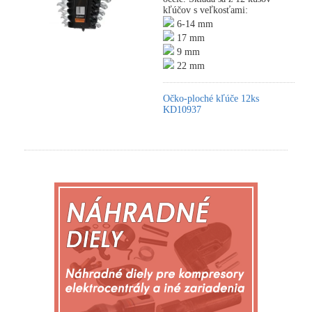
kľúčov s veľkosťami:
6-14 mm
17 mm
9 mm
22 mm
Očko-ploché kľúče 12ks
KD10937