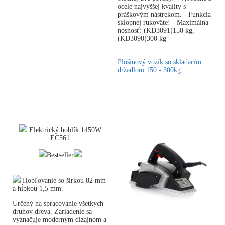
ocele najvyššej kvality s
práškovým nástrekom. - Funkcia
sklopnej rukoväte! - Maximálna
nosnosť: (KD3091)150 kg,
(KD3090)300 kg
Plošinový vozík so skladacím
držadlom 150 - 300kg
Elektrický hoblík 1450W
EC561
Bestseller
Hobľovanie so šírkou 82 mm
a hĺbkou 1,5 mm.
Určený na spracovanie všetkých
druhov dreva. Zariadenie sa
vyznačuje moderným dizajnom a