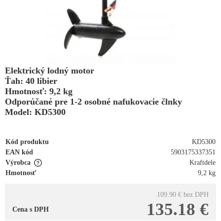
Elektrický lodný motor
Ťah: 40 libier
Hmotnosť: 9,2 kg
Odporúčané pre 1-2 osobné nafukovacie člnky
Model: KD5300
Kód produktu
KD5300
EAN kód
5903175337351
Výrobca
Kraftdele
Hmotnosť
9,2 kg
109.90 €
bez DPH
135.18 €
Cena s DPH