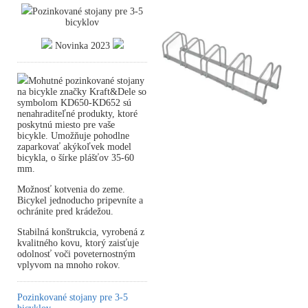
Pozinkované stojany pre 3-5
bicyklov
Novinka 2023
Mohutné pozinkované stojany
na bicykle značky Kraft&Dele so
symbolom KD650-KD652 sú
nenahraditeľné produkty, ktoré
poskytnú miesto pre vaše
bicykle. Umožňuje pohodlne
zaparkovať akýkoľvek model
bicykla, o šírke plášťov 35-60
mm.
Možnosť kotvenia do zeme.
Bicykel jednoducho pripevníte a
ochránite pred krádežou.
Stabilná konštrukcia, vyrobená z
kvalitného kovu, ktorý zaisťuje
odolnosť voči poveternostným
vplyvom na mnoho rokov.
Pozinkované stojany pre 3-5