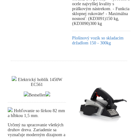
ocele najvyššej kvality s
práškovým nástrekom. - Funkcia
sklopnej rukoväte! - Maximálna
nosnosť: (KD3091)150 kg,
(KD3090)300 kg
Plošinový vozík so skladacím
držadlom 150 - 300kg
Elektrický hoblík 1450W
EC561
Bestseller
Hobľovanie so šírkou 82 mm
a hĺbkou 1,5 mm.
Určený na spracovanie všetkých
druhov dreva. Zariadenie sa
vyznačuje moderným dizajnom a