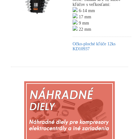
kľúčov s veľkosťami:
6-14 mm
17 mm
9 mm
22 mm
Očko-ploché kľúče 12ks
KD10937