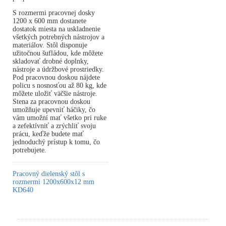
S rozmermi pracovnej dosky
1200 x 600 mm dostanete
dostatok miesta na uskladnenie
všetkých potrebných nástrojov a
materiálov. Stôl disponuje
užitočnou šufládou, kde môžete
skladovať drobné doplnky,
nástroje a údržbové prostriedky.
Pod pracovnou doskou nájdete
policu s nosnosťou až 80 kg, kde
môžete uložiť väčšie nástroje.
Stena za pracovnou doskou
umožňuje upevniť háčiky, čo
vám umožní mať všetko pri ruke
a zefektívniť a zrýchliť svoju
prácu, keďže budete mať
jednoduchý prístup k tomu, čo
potrebujete.
Pracovný dielenský stôl s
rozmermi 1200x600x12 mm
KD640