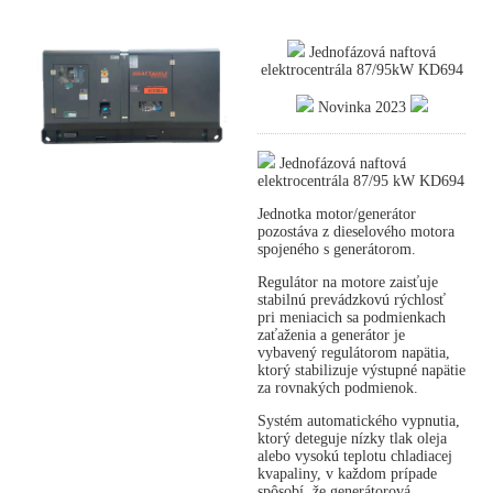
Jednofázová naftová
elektrocentrála 87/95kW KD694
Novinka 2023
Jednofázová naftová
elektrocentrála 87/95 kW KD694
Jednotka motor/generátor
pozostáva z dieselového motora
spojeného s generátorom.
Regulátor na motore zaisťuje
stabilnú prevádzkovú rýchlosť
pri meniacich sa podmienkach
zaťaženia a generátor je
vybavený regulátorom napätia,
ktorý stabilizuje výstupné napätie
za rovnakých podmienok.
Systém automatického vypnutia,
ktorý deteguje nízky tlak oleja
alebo vysokú teplotu chladiacej
kvapaliny, v každom prípade
spôsobí, že generátorová