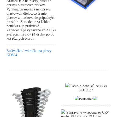
Kraft&Dele na plasty, slúži na
opravu plastových prvkov.
Vynikajúca súprava na opravu
plastových dielov, zváranie
plastov a maskovanie prípadných
prasklín. Zariadenie sa ľahko
používa a je praktické.
Zariadenie je vybavené až 200 ks
zváracích hrotov (4 druhy po 50
ks) rôznych tvarov
Zošívačka / zváračka na plasty
KD864
Očko-ploché kľúče 12ks
KD10937
Bestseller
Súprava je vyrobená zo CRV
ocele. Skladá sa z 12 kusov