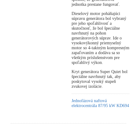
jednotka prestane fungovať.
Dieselový motor poháňajúci
súpravu generátora bol vybraný
pre jeho spoľahlivosť a
skutočnosť, že bol špeciálne
navrhnutý na pohon
generátorových súprav. Ide o
vysokovýkonný priemyselný
motor so 4-taktným kompresným
zapaľovaním a dodáva sa so
všetkým príslušenstvom pre
spoľahlivý výkon.
Kryt generátora Super Quiet bol
špeciálne navrhnutý tak, aby
poskytoval vysoký stupeň
zvukovej izolácie.
Jednofázová naftová
elektrocentrála 87/95 kW KD694