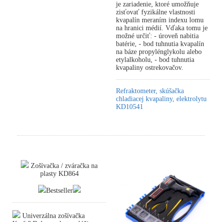
je zariadenie, ktoré umožňuje
zisťovať fyzikálne vlastnosti
kvapalín meraním indexu lomu
na hranici médií. Vďaka tomu je
možné určiť: - úroveň nabitia
batérie, - bod tuhnutia kvapalín
na báze propylénglykolu alebo
etylalkoholu, - bod tuhnutia
kvapaliny ostrekovačov.
Refraktometer, skúšačka
chladiacej kvapaliny, elektrolytu
KD10541
Zošívačka / zváračka na
plasty KD864
Bestseller
Univerzálna zošívačka