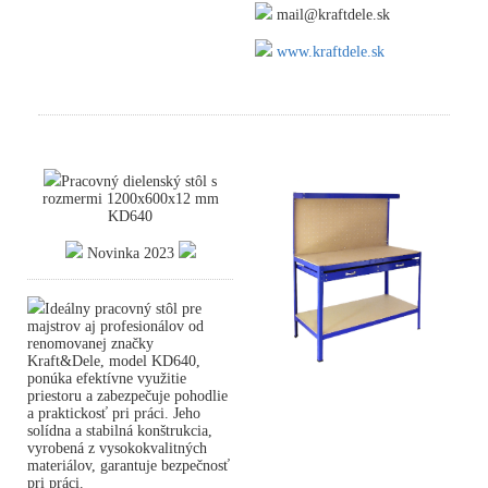
mail@kraftdele.sk
www.kraftdele.sk
Pracovný dielenský stôl s
rozmermi 1200x600x12 mm
KD640
Novinka 2023
Ideálny pracovný stôl pre
majstrov aj profesionálov od
renomovanej značky
Kraft&Dele, model KD640,
ponúka efektívne využitie
priestoru a zabezpečuje pohodlie
a praktickosť pri práci. Jeho
solídna a stabilná konštrukcia,
vyrobená z vysokokvalitných
materiálov, garantuje bezpečnosť
pri práci.