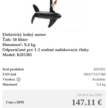
Elektrický lodný motor
Ťah: 50 libier
Hmotnosť: 9,4 kg
Odporúčané pre 1-2 osobné nafukovacie člnky
Model: KD5301
Kód produktu
KD5301
EAN kód
5903175337368
Výrobca
Kraftdele
Hmotnosť
9,4 kg
119.60 €
bez DPH
147.11 €
Cena s DPH