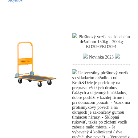
bicyklov
Plošinový vozík so skladacím
držadlom 150kg - 300kg
KD3090/KD3091
Novinka 2023
Univerzálny plošinový vozík
so skladacím držadlom od
Kraft&Dele je perfektný na
prepravu všetkých druhov
ťažkých a objemných nákladov,
dobre poslúži v každej firme i
pri domácom použití. - Vozík má
protišmykový povrch a na
okrajoch je zakončený gumou
tlmiacou nárazy. - Sklopná
rukoväť, takže po zložení vozík
zaberie málo miesta. - Je
vybavený 4 kolieskami ( dve
otočné, dve pevné). - Vyrobené z