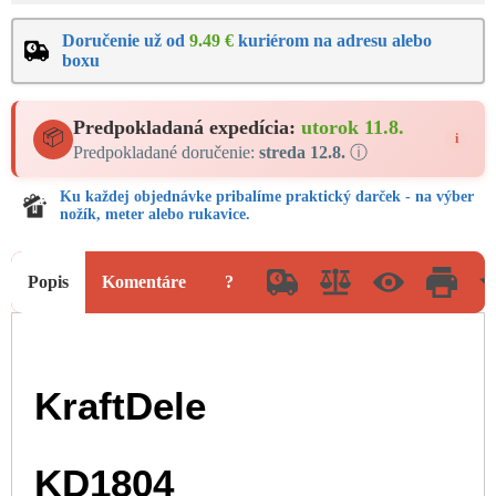
Doručenie už od
9.49 €
kuriérom na adresu alebo
boxu
Predpokladaná expedícia:
utorok 11.8.
📦
i
Predpokladané doručenie:
streda 12.8.
ⓘ
Ku každej objednávke pribalíme praktický darček - na výber
nožík, meter alebo rukavice.
Popis
Komentáre
?
KraftDele
KD1804