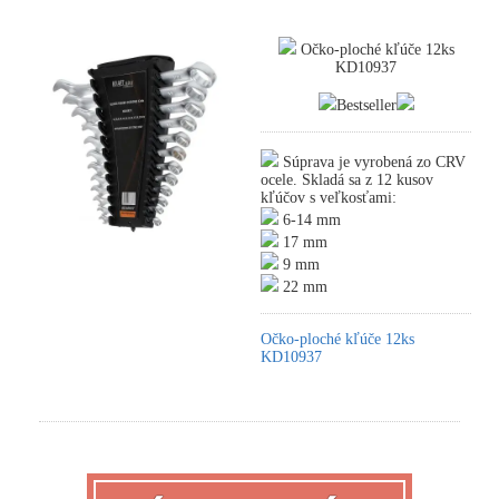
Očko-ploché kľúče 12ks
KD10937
Bestseller
Súprava je vyrobená zo CRV
ocele. Skladá sa z 12 kusov
kľúčov s veľkosťami:
6-14 mm
17 mm
9 mm
22 mm
Očko-ploché kľúče 12ks
KD10937