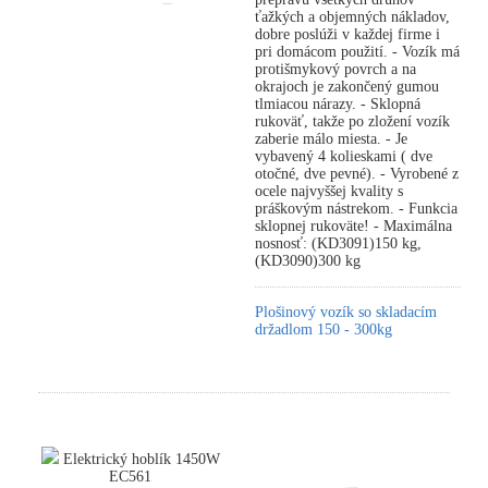
ťažkých a objemných nákladov,
dobre poslúži v každej firme i
pri domácom použití. - Vozík má
protišmykový povrch a na
okrajoch je zakončený gumou
tlmiacou nárazy. - Sklopná
rukoväť, takže po zložení vozík
zaberie málo miesta. - Je
vybavený 4 kolieskami ( dve
otočné, dve pevné). - Vyrobené z
ocele najvyššej kvality s
práškovým nástrekom. - Funkcia
sklopnej rukoväte! - Maximálna
nosnosť: (KD3091)150 kg,
(KD3090)300 kg
Plošinový vozík so skladacím
držadlom 150 - 300kg
Elektrický hoblík 1450W
EC561