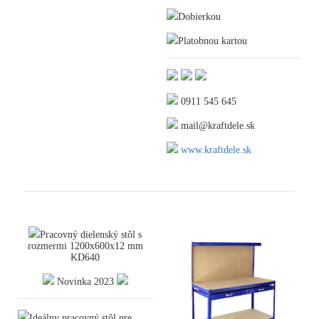
Dobierkou
Platobnou kartou
0911 545 645
mail@kraftdele.sk
www.kraftdele.sk
Pracovný dielenský stôl s
rozmermi 1200x600x12 mm
KD640
Novinka 2023
Ideálny pracovný stôl pre