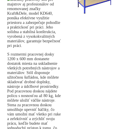
majstrov aj profesionálov od
renomovanej značky
Kraft&Dele, model KD640,
ponúka efektívne využitie
priestoru a zabezpečuje pohodlie
a praktickosť pri práci. Jeho
solídna a stabilná konštrukcia,
vyrobená z vysokokvalitných
materiálov, garantuje bezpečnosť
pri práci.
S rozmermi pracovnej dosky
1200 x 600 mm dostanete
dostatok miesta na uskladnenie
všetkých potrebných nástrojov a
materiálov. Stôl disponuje
užitočnou šufládou, kde môžete
skladovať drobné doplnky,
nástroje a údržbové prostriedky.
Pod pracovnou doskou nájdete
policu s nosnosťou až 80 kg, kde
môžete uložiť väčšie nástroje.
Stena za pracovnou doskou
umožňuje upevniť háčiky, čo
vám umožní mať všetko pri ruke
a zefektívniť a zrýchliť svoju
prácu, keďže budete mať
jednoduchý prístup k tomu, čo