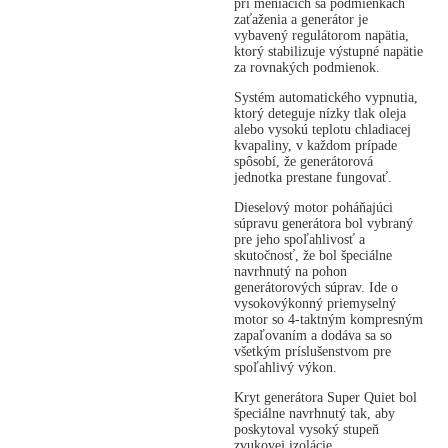
pri meniacich sa podmienkach
zaťaženia a generátor je
vybavený regulátorom napätia,
ktorý stabilizuje výstupné napätie
za rovnakých podmienok.
Systém automatického vypnutia,
ktorý deteguje nízky tlak oleja
alebo vysokú teplotu chladiacej
kvapaliny, v každom prípade
spôsobí, že generátorová
jednotka prestane fungovať.
Dieselový motor poháňajúci
súpravu generátora bol vybraný
pre jeho spoľahlivosť a
skutočnosť, že bol špeciálne
navrhnutý na pohon
generátorových súprav. Ide o
vysokovýkonný priemyselný
motor so 4-taktným kompresným
zapaľovaním a dodáva sa so
všetkým príslušenstvom pre
spoľahlivý výkon.
Kryt generátora Super Quiet bol
špeciálne navrhnutý tak, aby
poskytoval vysoký stupeň
zvukovej izolácie.