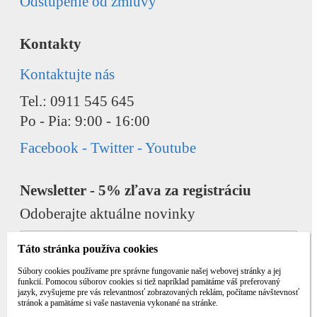
Odstúpenie od zmluvy
Kontakty
Kontaktujte nás
Tel.: 0911 545 645
Po - Pia: 9:00 - 16:00
Facebook - Twitter - Youtube
Newsletter - 5% zľava za registráciu
Odoberajte aktuálne novinky
Táto stránka používa cookies
Súbory cookies používame pre správne fungovanie našej webovej stránky a jej
funkcií. Pomocou súborov cookies si tiež napríklad pamätáme váš preferovaný
jazyk, zvyšujeme pre vás relevantnosť zobrazovaných reklám, počítame návštevnosť
Odobrať
Pridať
stránok a pamätáme si vaše nastavenia vykonané na stránke.