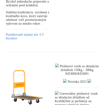
Bicykel jednoducho pripevníte a
ochránite pred krádežou.
Stabilná konštrukcia, vyrobená z
kvalitného kovu, ktorý zaisťuje
odolnosť voči poveternostným
vplyvom na mnoho rokov.
Pozinkované stojany pre 3-5
bicyklov
Plošinový vozík so skladacím
držadlom 150kg - 300kg
KD3090/KD3091
Novinka 2023
Univerzálny plošinový vozík
so skladacím držadlom od
Kraft&Dele je perfektný na
prepravu všetkých druhov