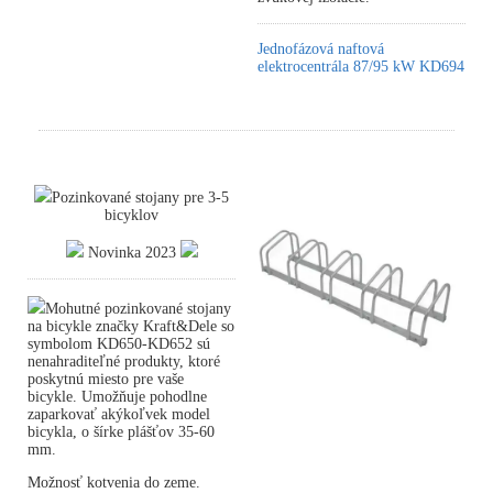
Jednofázová naftová
elektrocentrála 87/95 kW KD694
Pozinkované stojany pre 3-5
bicyklov
Novinka 2023
Mohutné pozinkované stojany
na bicykle značky Kraft&Dele so
symbolom KD650-KD652 sú
nenahraditeľné produkty, ktoré
poskytnú miesto pre vaše
bicykle. Umožňuje pohodlne
zaparkovať akýkoľvek model
bicykla, o šírke plášťov 35-60
mm.
Možnosť kotvenia do zeme.