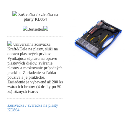
Zošívačka / zváračka na
plasty KD864
Bestseller
Univerzálna zošívačka
Kraft&Dele na plasty, slúži na
opravu plastových prvkov.
Vynikajúca súprava na opravu
plastových dielov, zváranie
plastov a maskovanie prípadných
prasklín. Zariadenie sa ľahko
používa a je praktické.
Zariadenie je vybavené až 200 ks
zváracích hrotov (4 druhy po 50
ks) rôznych tvarov
Zošívačka / zváračka na plasty
KD864