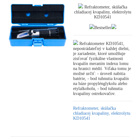
Refraktometer, skúšačka
chladiacej kvapaliny, elektrolytu
KD10541
Bestseller
Refraktometer KD10541,
nepostrádateľný v každej dielni,
je zariadenie, ktoré umožňuje
zisťovať fyzikálne vlastnosti
kvapalín meraním indexu lomu
na hranici médií. Vďaka tomu je
možné určiť: - úroveň nabitia
batérie, - bod tuhnutia kvapalín
na báze propylénglykolu alebo
etylalkoholu, - bod tuhnutia
kvapaliny ostrekovačov.
Refraktometer, skúšačka
chladiacej kvapaliny, elektrolytu
KD10541