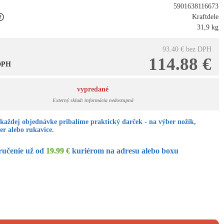
5901638116673
Kraftdele
31,9 kg
93.40 €
bez DPH
114.88 €
 DPH
vypredané
Externý sklad: informácia nedostupná
každej objednávke pribalíme praktický darček - na výber nožík,
er alebo rukavice.
ručenie už od
19.99 €
kuriérom na adresu alebo boxu