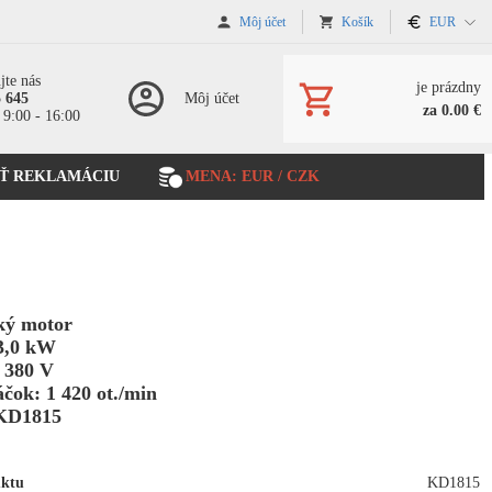
Môj účet
Košík
EUR
jte nás
je prázdny
5 645
Môj účet
za 0.00 €
 9:00 - 16:00
Ť REKLAMÁCIU
MENA: EUR / CZK
ký motor
3,0 kW
 380 V
áčok: 1 420 ot./min
KD1815
uktu
KD1815