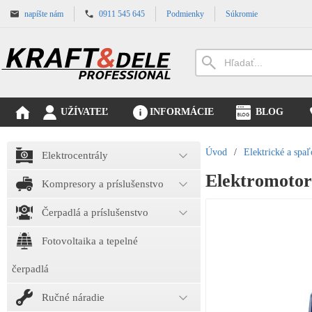
napíšte nám
0911 545 645
Podmienky
Súkromie
UŽÍVATEĽ
INFORMÁCIE
BLOG
Úvod
/
Elektrické a spa
Elektrocentrály
Elektromoto
Kompresory a príslušenstvo
Čerpadlá a príslušenstvo
Fotovoltaika a tepelné
čerpadlá
Ručné náradie