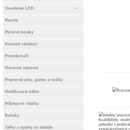
Osvetlenie LED
Plachty
Plynové horáky
Ponorné vibrátory
Postrekovače
Pracovné rukavice
Prepravné pásy, gurtne a vozíky
Pracov
Predlžovacie káble
Príklepové vŕtačky
Rebríky
Ideálny pracovn
Kraft&Dele, model
pohodlie a praktick
Tašky a opasky na náradie
vysokokvalitných m