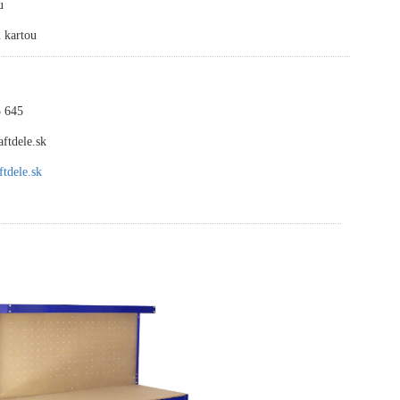
u
 kartou
 645
ftdele.sk
tdele.sk