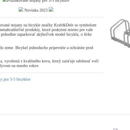
Pozinkované stojany pre 3-5 bicyklov
Novinka 2023
ované stojany na bicykle značky Kraft&Dele so symbolom
nahraditeľné produkty, ktoré poskytnú miesto pre vaše
 pohodlne zaparkovať akýkoľvek model bicykla, o šírke
.
o zeme. Bicykel jednoducho pripevníte a ochránite pred
ia, vyrobená z kvalitného kovu, ktorý zaisťuje odolnosť voči
plyvom na mnoho rokov.
y pre 3-5 bicyklov