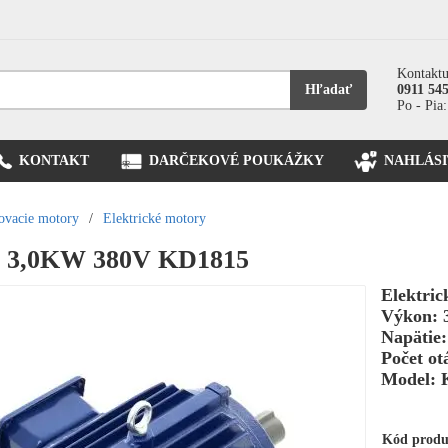
Kontaktu
Hľadať
0911 54
Po - Pia:
KONTAKT
DARČEKOVÉ POUKÁŽKY
NAHLÁSI
ľovacie motory
/
Elektrické motory
r 3,0KW 380V KD1815
Elektric
Výkon: 
Napätie:
Počet ot
Model: 
Kód prod