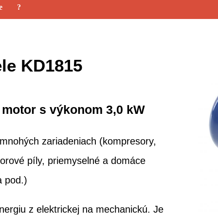
e
?
ele KD1815
ý motor s výkonom 3,0 kW
 mnohých zariadeniach (kompresory,
orové píly, priemyselné a domáce
a pod.)
ergiu z elektrickej na mechanickú. Je