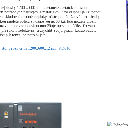
nej dosky 1200 x 600 mm dostanete dostatok miesta na
ch potrebných nástrojov a materiálov. Stôl disponuje užitočnou
te skladovať drobné doplnky, nástroje a údržbové prostriedky.
ou nájdete policu s nosnosťou až 80 kg, kde môžete uložiť
tena za pracovnou doskou umožňuje upevniť háčiky, čo vám
pri ruke a zefektívniť a zrýchliť svoju prácu, keďže budete
stup k tomu, čo potrebujete.
ký stôl s rozmermi 1200x600x12 mm KD640
Jednofáz