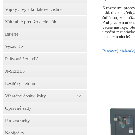
S rozmermi pracov
Vapky a vysokotlakové čističe
uskladnenie všetký
šufládou, kde môže
Záhradné predlžovacie káble
Pod pracovnou dosk
väčšie nástroje. S
umožní mať všetko 
Batérie
mať jednoduchý prí
Vysávače
Pracovný dielens
Palivové čerpadlá
X-SERIES
Leštičky betónu
Vibračné dosky, žaby
Opravné sady
Ppr zváračky
Nabíjačky