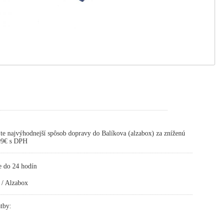
te najvýhodnejší spôsob dopravy do Balíkova (alzabox) za zníženú
,99€ s DPH
e do 24 hodín
 / Alzabox
tby: