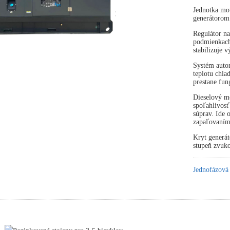
Jednotka mot
generátorom
Regulátor na
podmienkach 
stabilizuje 
Systém autom
teplotu chla
prestane fun
Dieselový mo
spoľahlivosť
súprav. Ide
zapaľovaním
Kryt generát
stupeň zvuko
Jednofázová