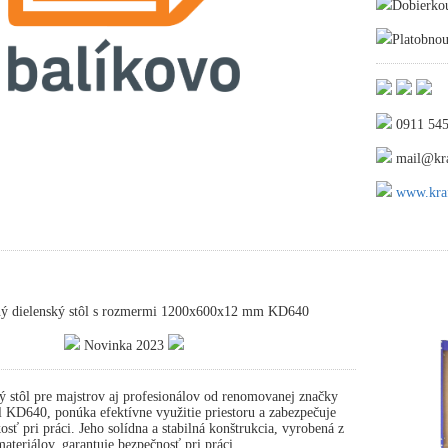
Dobierko
Platobnou
0911 545
mail@kra
www.kraf
ný dielenský stôl s rozmermi 1200x600x12 mm KD640
Novinka 2023
ý stôl pre majstrov aj profesionálov od renomovanej značky
 KD640, ponúka efektívne využitie priestoru a zabezpečuje
osť pri práci. Jeho solídna a stabilná konštrukcia, vyrobená z
ateriálov, garantuje bezpečnosť pri práci.