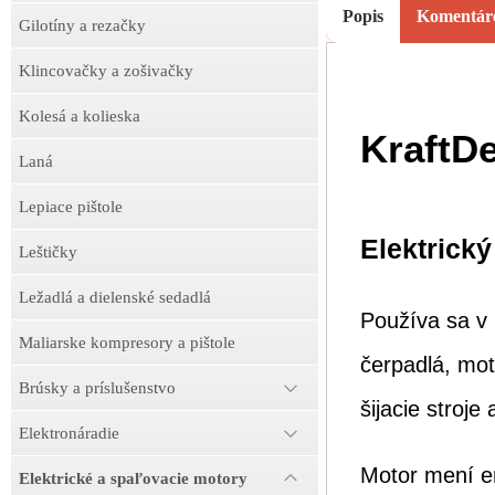
Popis
Komentár
Gilotíny a rezačky
Klincovačky a zošivačky
Kolesá a kolieska
KraftD
Laná
Lepiace pištole
Elektrick
Leštičky
Ležadlá a dielenské sedadlá
Používa sa v
Maliarske kompresory a pištole
čerpadlá, mot
Brúsky a príslušenstvo
šijacie stroje 
Elektronáradie
Motor mení en
Elektrické a spaľovacie motory