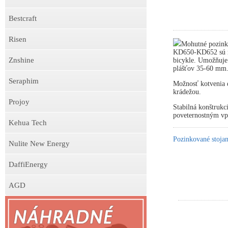
Bestcraft
Risen
Mohutné pozink
KD650-KD652 sú ne
Znshine
bicykle. Umožňuje
plášťov 35-60 mm
Seraphim
Možnosť kotvenia d
krádežou.
Projoy
Stabilná konštrukc
poveternostným v
Kehua Tech
Pozinkované stojan
Nulite New Energy
DaffiEnergy
AGD