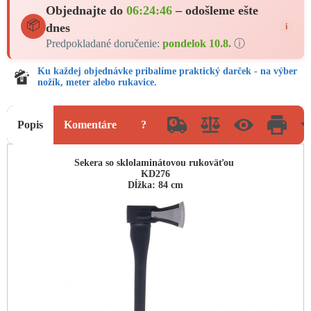
Objednajte do
06:24:46
– odošleme ešte
📦
dnes
i
Predpokladané doručenie:
pondelok 10.8.
ⓘ
Ku každej objednávke pribalíme praktický darček - na výber
nožík, meter alebo rukavice.
Popis
Komentáre
?
Sekera so sklolaminátovou rukoväťou
KD276
Dĺžka: 84 cm