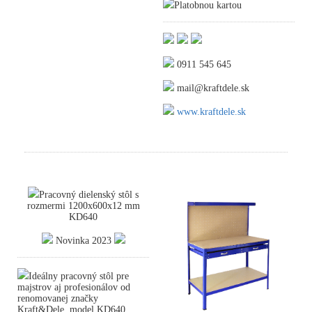
Platobnou kartou
0911 545 645
mail@kraftdele.sk
www.kraftdele.sk
Pracovný dielenský stôl s
rozmermi 1200x600x12 mm
KD640
Novinka 2023
Ideálny pracovný stôl pre
majstrov aj profesionálov od
renomovanej značky
Kraft&Dele, model KD640,