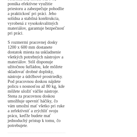
ponúka efektívne využitie
priestoru a zabezpečuje pohodlie
a praktickosť pri práci. Jeho
solídna a stabilná konštrukcia,
vyrobená z vysokokvalitných
materiálov, garantuje bezpečnosť
pri práci.
S rozmermi pracovnej dosky
1200 x 600 mm dostanete
dostatok miesta na uskladnenie
všetkých potrebných nástrojov a
materiálov. Stôl disponuje
užitočnou šufládou, kde môžete
skladovať drobné doplnky,
nástroje a údržbové prostriedky.
Pod pracovnou doskou nájdete
policu s nosnosťou až 80 kg, kde
môžete uložiť väčšie nástroje.
Stena za pracovnou doskou
umožňuje upevniť háčiky, čo
vám umožní mať všetko pri ruke
a zefektívniť a zrýchliť svoju
prácu, keďže budete mať
jednoduchý prístup k tomu, čo
potrebujete.