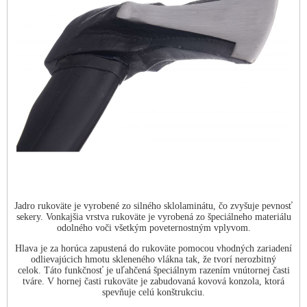
Jadro rukoväte je vyrobené zo silného sklolaminátu, čo zvyšuje pevnosť
sekery. Vonkajšia vrstva rukoväte je vyrobená zo špeciálneho materiálu
odolného voči všetkým poveternostným vplyvom.
Hlava je za horúca zapustená do rukoväte pomocou vhodných zariadení
odlievajúcich hmotu skleneného vlákna tak, že tvorí nerozbitný
celok. Táto funkčnosť je uľahčená špeciálnym razením vnútornej časti
tváre. V hornej časti rukoväte je zabudovaná kovová konzola, ktorá
spevňuje celú konštrukciu.