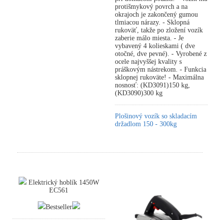
protišmykový povrch a na
okrajoch je zakončený gumou
tlmiacou nárazy. - Sklopná
rukoväť, takže po zložení vozík
zaberie málo miesta. - Je
vybavený 4 kolieskami ( dve
otočné, dve pevné). - Vyrobené z
ocele najvyššej kvality s
práškovým nástrekom. - Funkcia
sklopnej rukoväte! - Maximálna
nosnosť: (KD3091)150 kg,
(KD3090)300 kg
Plošinový vozík so skladacím
držadlom 150 - 300kg
Elektrický hoblík 1450W
EC561
Bestseller