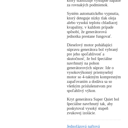
ktorý stabilizuje výstupné napätie
za rovnakých podmienok.
Systém automatického vypnutia,
ktorý deteguje nízky tlak oleja
alebo vysokú teplotu chladiacej
kvapaliny, v každom prípade
spôsobí, že generátorová
jednotka prestane fungovať.
Dieselový motor poháňajúci
súpravu generátora bol vybraný
pre jeho spoľahlivosť a
skutočnosť, že bol špeciálne
navrhnutý na pohon
generátorových súprav. Ide o
vysokovýkonný priemyselný
motor so 4-taktným kompresným
zapaľovaním a dodáva sa so
všetkým príslušenstvom pre
spoľahlivý výkon.
Kryt generátora Super Quiet bol
špeciálne navrhnutý tak, aby
poskytoval vysoký stupeň
zvukovej izolácie.
Jednofázová naftová