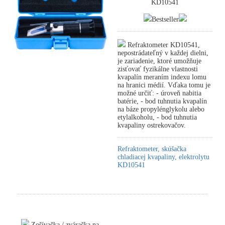
KD10541
Bestseller
Refraktometer KD10541,
nepostrádateľný v každej dielni,
je zariadenie, ktoré umožňuje
zisťovať fyzikálne vlastnosti
kvapalín meraním indexu lomu
na hranici médií. Vďaka tomu je
možné určiť: - úroveň nabitia
batérie, - bod tuhnutia kvapalín
na báze propylénglykolu alebo
etylalkoholu, - bod tuhnutia
kvapaliny ostrekovačov.
Refraktometer, skúšačka
chladiacej kvapaliny, elektrolytu
KD10541
Zošívačka / zváračka na