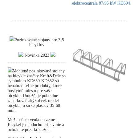
elektrocentrála 87/95 kW KD694
Pozinkované stojany pre 3-5
bicyklov
Novinka 2023
Mohutné pozinkované stojany
na bicykle značky Kraft&Dele so
symbolom KD650-KD652 sú
nenahraditeľné produkty, ktoré
poskytnú miesto pre vaše
bicykle. Umožňuje pohodlne
zaparkovať akýkoľvek model
bicykla, o šírke plášťov 35-60
mm.
Možnosť kotvenia do zeme.
Bicykel jednoducho pripevníte a
ochránite pred krádežou.