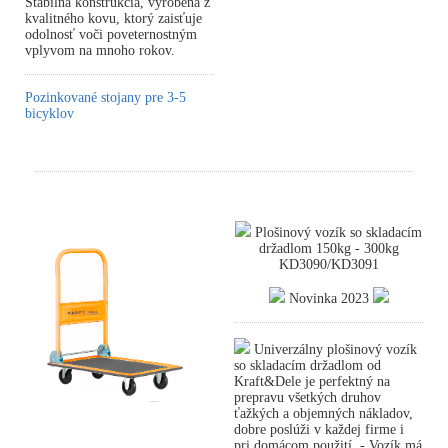
Stabilná konštrukcia, vyrobená z
kvalitného kovu, ktorý zaisťuje
odolnosť voči poveternostným
vplyvom na mnoho rokov.
Pozinkované stojany pre 3-5
bicyklov
Plošinový vozík so skladacím
držadlom 150kg - 300kg
KD3090/KD3091
Novinka 2023
Univerzálny plošinový vozík
so skladacím držadlom od
Kraft&Dele je perfektný na
prepravu všetkých druhov
ťažkých a objemných nákladov,
dobre poslúži v každej firme i
pri domácom použití. - Vozík má