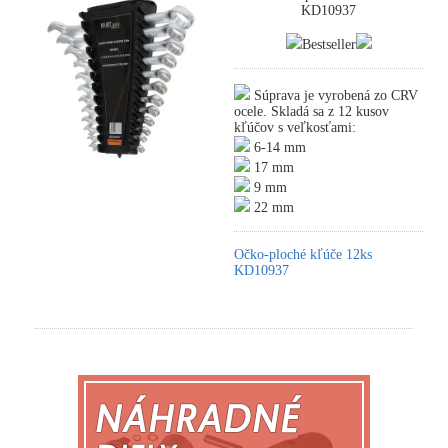
KD10937
Bestseller
Súprava je vyrobená zo CRV
ocele. Skladá sa z 12 kusov
kľúčov s veľkosťami:
6-14 mm
17 mm
9 mm
22 mm
Očko-ploché kľúče 12ks
KD10937