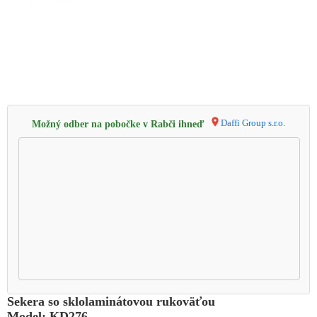
Daffi Group s.r.o.
Možný odber na pobočke v Rabči ihneď
Sekera so sklolaminátovou rukoväťou
Model: KD276