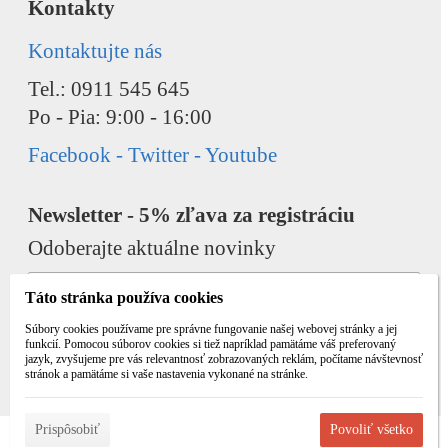
Kontakty
Kontaktujte nás
Tel.: 0911 545 645
Po - Pia: 9:00 - 16:00
Facebook - Twitter - Youtube
Newsletter - 5% zľava za registráciu
Odoberajte aktuálne novinky
Táto stránka používa cookies
Súbory cookies používame pre správne fungovanie našej webovej stránky a jej
funkcií. Pomocou súborov cookies si tiež napríklad pamätáme váš preferovaný
jazyk, zvyšujeme pre vás relevantnosť zobrazovaných reklám, počítame návštevnosť
Odobrať
Pridať
stránok a pamätáme si vaše nastavenia vykonané na stránke.
Prispôsobiť
Povoliť všetko
© 2026 WEXBO |
www.wexbo.com
|
Prihlásiť