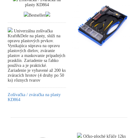
plasty KD864
Bestseller
Univerzálna zošívačka
Kraft&Dele na plasty, slúži na
opravu plastových prvkov.
Vynikajúca súprava na opravu
plastových dielov, zváranie
plastov a maskovanie prípadných
prasklín. Zariadenie sa ľahko
používa a je praktické.
Zariadenie je vybavené až 200 ks
zváracích hrotov (4 druhy po 50
ks) rôznych tvarov
Zošívačka / zváračka na plasty
KD864
Očko-ploché kľúče 12ks