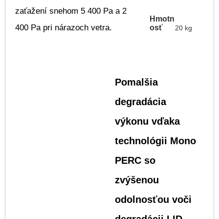
zaťažení snehom 5 400 Pa a 2
Hmotn
400 Pa pri nárazoch vetra.
osť
20 kg
Pomalšia
degradácia
výkonu vďaka
technológii Mono
PERC so
zvýšenou
odolnosťou voči
degradácii LID