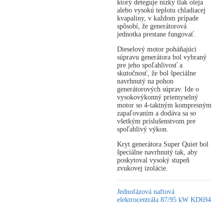
ktorý deteguje nízky tlak oleja
alebo vysokú teplotu chladiacej
kvapaliny, v každom prípade
spôsobí, že generátorová
jednotka prestane fungovať.
Dieselový motor poháňajúci
súpravu generátora bol vybraný
pre jeho spoľahlivosť a
skutočnosť, že bol špeciálne
navrhnutý na pohon
generátorových súprav. Ide o
vysokovýkonný priemyselný
motor so 4-taktným kompresným
zapaľovaním a dodáva sa so
všetkým príslušenstvom pre
spoľahlivý výkon.
Kryt generátora Super Quiet bol
špeciálne navrhnutý tak, aby
poskytoval vysoký stupeň
zvukovej izolácie.
Jednofázová naftová
elektrocentrála 87/95 kW KD694