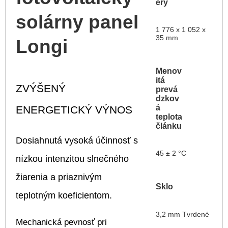
ery
solárny panel
1 776 x 1 052 x
35 mm
Longi
Menov
itá
ZVÝŠENÝ
prevá
dzkov
á
ENERGETICKÝ VÝNOS
teplota
článku
Dosiahnutá vysoká účinnosť s
45 ± 2 °C
nízkou intenzitou slnečného
žiarenia a priaznivým
Sklo
teplotným koeficientom.
3,2 mm Tvrdené
Mechanická pevnosť pri