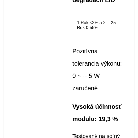
1.Rok <2% a
2. - 25.
Rok 0,55%
Pozitívna
tolerancia výkonu:
0 ~ + 5 W
zaručené
Vysoká účinnosť
modulu: 19,3 %
Testovaný na soľný