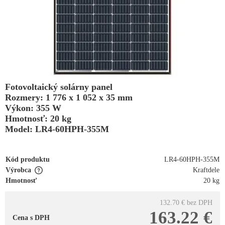
Fotovoltaický solárny panel
Rozmery: 1 776 x 1 052 x 35 mm
Výkon: 355 W
Hmotnosť: 20 kg
Model: LR4-60HPH-355M
Kód produktu
LR4-60HPH-355M
Výrobca
Kraftdele
Hmotnosť
20 kg
132.70 €
bez DPH
163.22 €
Cena s DPH