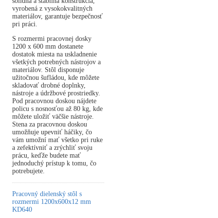
solídna a stabilná konštrukcia,
vyrobená z vysokokvalitných
materiálov, garantuje bezpečnosť
pri práci.
S rozmermi pracovnej dosky
1200 x 600 mm dostanete
dostatok miesta na uskladnenie
všetkých potrebných nástrojov a
materiálov. Stôl disponuje
užitočnou šufládou, kde môžete
skladovať drobné doplnky,
nástroje a údržbové prostriedky.
Pod pracovnou doskou nájdete
policu s nosnosťou až 80 kg, kde
môžete uložiť väčšie nástroje.
Stena za pracovnou doskou
umožňuje upevniť háčiky, čo
vám umožní mať všetko pri ruke
a zefektívniť a zrýchliť svoju
prácu, keďže budete mať
jednoduchý prístup k tomu, čo
potrebujete.
Pracovný dielenský stôl s
rozmermi 1200x600x12 mm
KD640