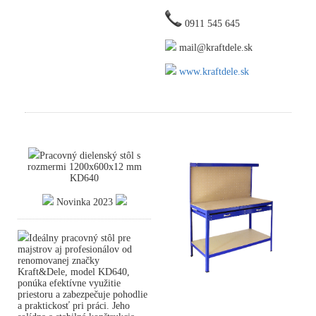
0911 545 645
mail@kraftdele.sk
www.kraftdele.sk
Pracovný dielenský stôl s
rozmermi 1200x600x12 mm
KD640
Novinka 2023
Ideálny pracovný stôl pre
majstrov aj profesionálov od
renomovanej značky
Kraft&Dele, model KD640,
ponúka efektívne využitie
priestoru a zabezpečuje pohodlie
a praktickosť pri práci. Jeho