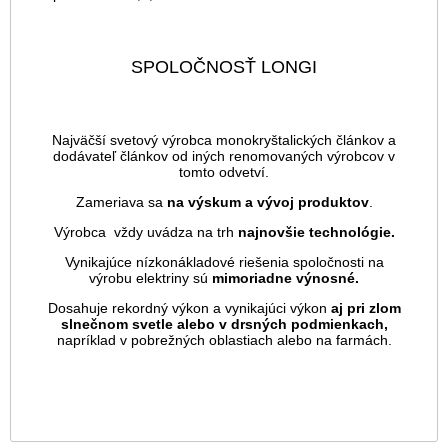
SPOLOČNOSŤ LONGI
Najväčší svetový výrobca monokryštalických článkov a
dodávateľ článkov od iných renomovaných výrobcov v
tomto odvetví.
Zameriava sa
na výskum a vývoj produktov
.
Výrobca vždy uvádza na trh
najnovšie technológie.
Vynikajúce nízkonákladové riešenia spoločnosti na
výrobu elektriny sú
mimoriadne výnosné.
Dosahuje rekordný výkon a vynikajúci výkon
aj pri zlom
slnečnom svetle alebo v drsných podmienkach,
napríklad v pobrežných oblastiach alebo na farmách.