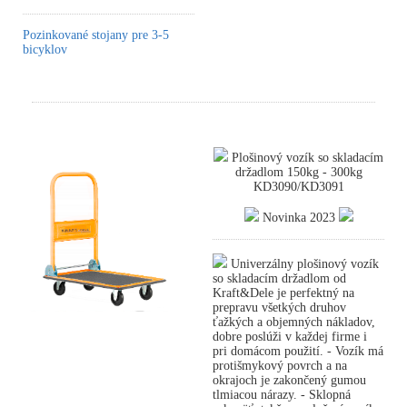
Pozinkované stojany pre 3-5
bicyklov
Plošinový vozík so skladacím
držadlom 150kg - 300kg
KD3090/KD3091
Novinka 2023
Univerzálny plošinový vozík
so skladacím držadlom od
Kraft&Dele je perfektný na
prepravu všetkých druhov
ťažkých a objemných nákladov,
dobre poslúži v každej firme i
pri domácom použití. - Vozík má
protišmykový povrch a na
okrajoch je zakončený gumou
tlmiacou nárazy. - Sklopná