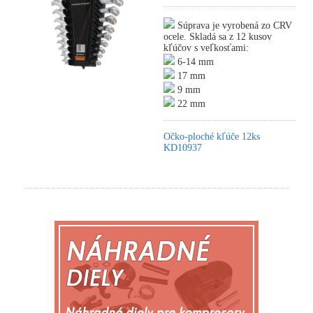
Súprava je vyrobená zo CRV
ocele. Skladá sa z 12 kusov
kľúčov s veľkosťami:
6-14 mm
17 mm
9 mm
22 mm
Očko-ploché kľúče 12ks
KD10937