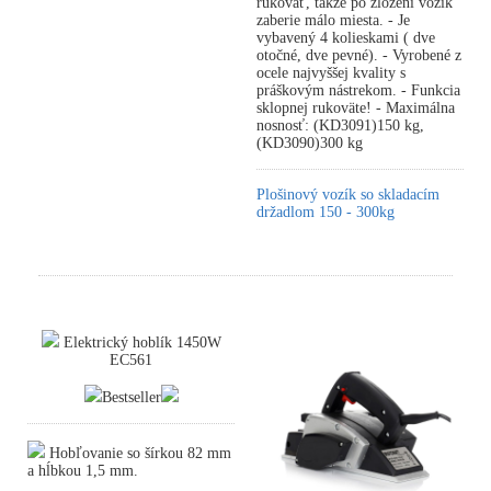
rukoväť, takže po zložení vozík
zaberie málo miesta. - Je
vybavený 4 kolieskami ( dve
otočné, dve pevné). - Vyrobené z
ocele najvyššej kvality s
práškovým nástrekom. - Funkcia
sklopnej rukoväte! - Maximálna
nosnosť: (KD3091)150 kg,
(KD3090)300 kg
Plošinový vozík so skladacím
držadlom 150 - 300kg
Elektrický hoblík 1450W
EC561
Bestseller
Hobľovanie so šírkou 82 mm
a hĺbkou 1,5 mm.