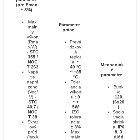
(pre Pmax
± 3%)
Maxi
Parametre
máln
práce:
y
výkon
(Pma
Prevá
x/W)
dzkov
-
STC
á
355 /
teplot
NOC
a:
~
Mechanick
T 263
40
°C
é
Napä
~ +85
parametre:
tie
°C
naprá
Toler
zdno
ancia
Bunk
(Voc/
výkon
y:
V) -
u
: 0
120
STC
~ +
(6x20
40,7 /
5W
)
NOC
IZO
Spojo
T 38
tolera
vacia
Skrat
ncia:
skrink
ový
± 3%
a:
IP6
prúd
Maxi
8, 3
(lsc/A
máln
diód