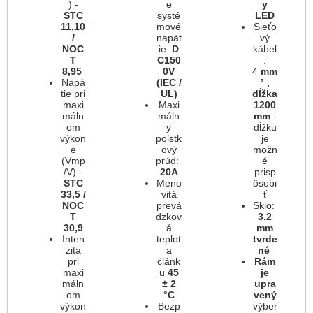
) -
e
y
STC
systé
LED
11,10
mové
Sieťo
/
napät
vý
NOC
ie:
D
kábel
T
C150
:
8,95
0V
4
mm
Napä
(IEC /
²
,
tie pri
UL)
dĺžka
maxi
Maxi
1200
máln
máln
mm
-
om
y
dĺžku
výkon
poistk
je
e
ový
možn
(Vmp
prúd:
é
/V) -
20A
prisp
STC
Meno
ôsobi
33,5 /
vitá
ť
NOC
prevá
Sklo:
T
dzkov
3,2
30,9
á
mm
Inten
teplot
tvrde
zita
a
né
pri
článk
Rám
maxi
u
45
je
máln
± 2
upra
om
°C
vený
výkon
Bezp
výber