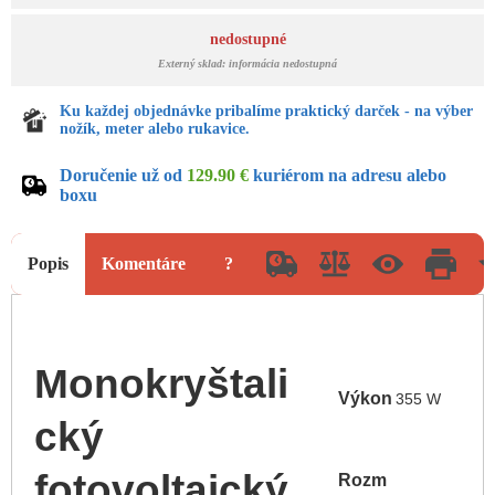
nedostupné
Externý sklad: informácia nedostupná
Ku každej objednávke pribalíme praktický darček - na výber
nožík, meter alebo rukavice.
Doručenie už od
129.90 €
kuriérom na adresu alebo
boxu
Popis
Komentáre
?
Monokryštali
Výkon
355 W
cký
fotovoltaický
Rozm