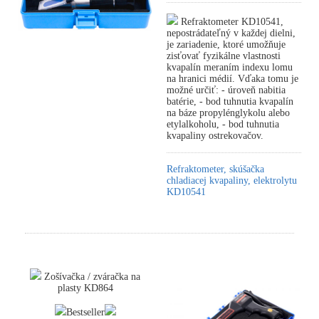
Refraktometer KD10541,
nepostrádateľný v každej dielni,
je zariadenie, ktoré umožňuje
zisťovať fyzikálne vlastnosti
kvapalín meraním indexu lomu
na hranici médií. Vďaka tomu je
možné určiť: - úroveň nabitia
batérie, - bod tuhnutia kvapalín
na báze propylénglykolu alebo
etylalkoholu, - bod tuhnutia
kvapaliny ostrekovačov.
Refraktometer, skúšačka
chladiacej kvapaliny, elektrolytu
KD10541
Zošívačka / zváračka na
plasty KD864
Bestseller