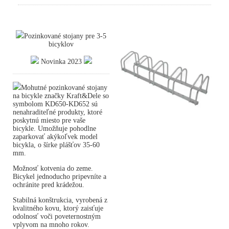
Pozinkované stojany pre 3-5
bicyklov
Novinka 2023
Mohutné pozinkované stojany
na bicykle značky Kraft&Dele so
symbolom KD650-KD652 sú
nenahraditeľné produkty, ktoré
poskytnú miesto pre vaše
bicykle. Umožňuje pohodlne
zaparkovať akýkoľvek model
bicykla, o šírke plášťov 35-60
mm.
Možnosť kotvenia do zeme.
Bicykel jednoducho pripevníte a
ochránite pred krádežou.
Stabilná konštrukcia, vyrobená z
kvalitného kovu, ktorý zaisťuje
odolnosť voči poveternostným
vplyvom na mnoho rokov.