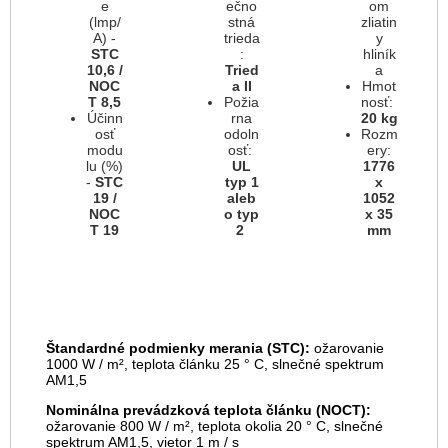
e
ečno
om
(lmp/
stná
zliatin
A) -
trieda
y
STC
:
hliník
10,6 /
Tried
a
NOC
a II
Hmot
T 8,5
Požia
nosť:
Účinn
rna
20
kg
osť
odoln
Rozm
modu
osť:
ery:
lu (%)
UL
1776
-
STC
typ 1
x
19 /
aleb
1052
NOC
o typ
x 35
T 19
2
mm
Štandardné podmienky merania (STC):
ožarovanie
1000 W / m², teplota článku 25 ° C, slnečné spektrum
AM1,5
Nominálna prevádzková teplota článku (NOCT):
ožarovanie 800 W / m², teplota okolia 20 ° C, slnečné
spektrum AM1,5, vietor 1 m / s