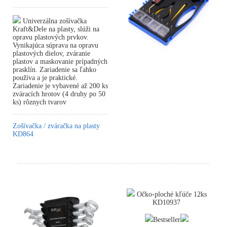
Univerzálna zošívačka
Kraft&Dele na plasty, slúži na
opravu plastových prvkov.
Vynikajúca súprava na opravu
plastových dielov, zváranie
plastov a maskovanie prípadných
prasklín. Zariadenie sa ľahko
používa a je praktické.
Zariadenie je vybavené až 200 ks
zváracích hrotov (4 druhy po 50
ks) rôznych tvarov
Zošívačka / zváračka na plasty
KD864
Očko-ploché kľúče 12ks
KD10937
Bestseller