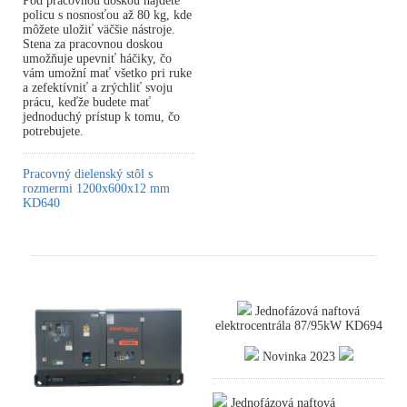
Pod pracovnou doskou nájdete
policu s nosnosťou až 80 kg, kde
môžete uložiť väčšie nástroje.
Stena za pracovnou doskou
umožňuje upevniť háčiky, čo
vám umožní mať všetko pri ruke
a zefektívniť a zrýchliť svoju
prácu, keďže budete mať
jednoduchý prístup k tomu, čo
potrebujete.
Pracovný dielenský stôl s
rozmermi 1200x600x12 mm
KD640
Jednofázová naftová
elektrocentrála 87/95kW KD694
Novinka 2023
Jednofázová naftová