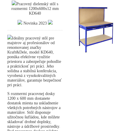
Pracovný dielenský stôl s
rozmermi 1200x600x12 mm
KD640
Novinka 2023
Ideálny pracovný stôl pre
majstrov aj profesionálov od
renomovanej značky
Kraft&Dele, model KD640,
ponúka efektívne využitie
priestoru a zabezpečuje pohodlie
a praktickosť pri práci. Jeho
solídna a stabilná konštrukcia,
vyrobená z vysokokvalitných
materiálov, garantuje bezpečnosť
pri práci.
S rozmermi pracovnej dosky
1200 x 600 mm dostanete
dostatok miesta na uskladnenie
všetkých potrebných nástrojov a
materiálov. Stôl disponuje
užitočnou šufládou, kde môžete
skladovať drobné doplnky,
nástroje a údržbové prostriedky.