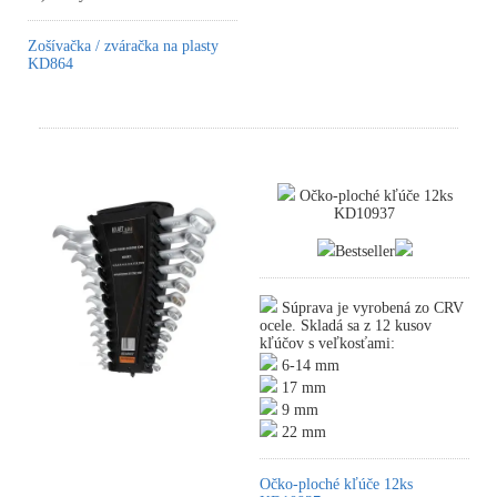
Zošívačka / zváračka na plasty
KD864
Očko-ploché kľúče 12ks
KD10937
Bestseller
Súprava je vyrobená zo CRV
ocele. Skladá sa z 12 kusov
kľúčov s veľkosťami:
6-14 mm
17 mm
9 mm
22 mm
Očko-ploché kľúče 12ks