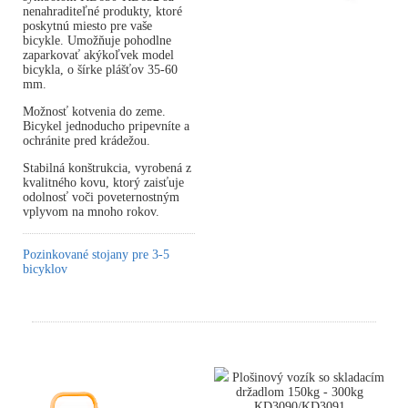
nenahraditeľné produkty, ktoré
poskytnú miesto pre vaše
bicykle. Umožňuje pohodlne
zaparkovať akýkoľvek model
bicykla, o šírke plášťov 35-60
mm.
Možnosť kotvenia do zeme.
Bicykel jednoducho pripevníte a
ochránite pred krádežou.
Stabilná konštrukcia, vyrobená z
kvalitného kovu, ktorý zaisťuje
odolnosť voči poveternostným
vplyvom na mnoho rokov.
Pozinkované stojany pre 3-5
bicyklov
Plošinový vozík so skladacím
držadlom 150kg - 300kg
KD3090/KD3091