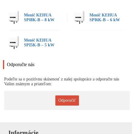
Menič KEHUA
Menič KEHUA
SPI8K-B – 8 kW
SPI6K-B – 6 kW
Menič KEHUA
SPI5K-B – 5 kW
Odporučte nás
Podeľte sa o pozitívnu skúsenosť z našej spolupráce a odporučte nás
Vašim známym a priateľom:
Odporučiť
Informácie