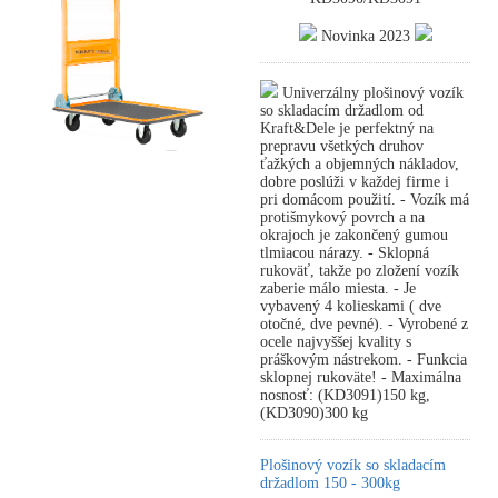
Novinka 2023
Univerzálny plošinový vozík
so skladacím držadlom od
Kraft&Dele je perfektný na
prepravu všetkých druhov
ťažkých a objemných nákladov,
dobre poslúži v každej firme i
pri domácom použití. - Vozík má
protišmykový povrch a na
okrajoch je zakončený gumou
tlmiacou nárazy. - Sklopná
rukoväť, takže po zložení vozík
zaberie málo miesta. - Je
vybavený 4 kolieskami ( dve
otočné, dve pevné). - Vyrobené z
ocele najvyššej kvality s
práškovým nástrekom. - Funkcia
sklopnej rukoväte! - Maximálna
nosnosť: (KD3091)150 kg,
(KD3090)300 kg
Plošinový vozík so skladacím
držadlom 150 - 300kg