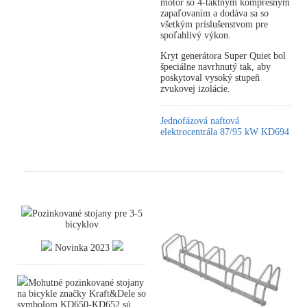
motor so 4-taktným kompresným
zapaľovaním a dodáva sa so
všetkým príslušenstvom pre
spoľahlivý výkon.
Kryt generátora Super Quiet bol
špeciálne navrhnutý tak, aby
poskytoval vysoký stupeň
zvukovej izolácie.
Jednofázová naftová
elektrocentrála 87/95 kW KD694
Pozinkované stojany pre 3-5
bicyklov
Novinka 2023
Mohutné pozinkované stojany
na bicykle značky Kraft&Dele so
symbolom KD650-KD652 sú