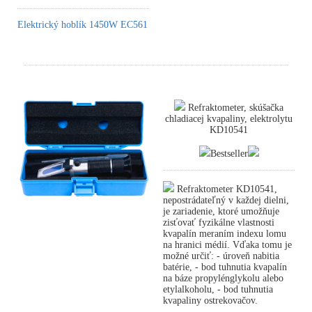
Elektrický hoblík 1450W EC561
Refraktometer, skúšačka
chladiacej kvapaliny, elektrolytu
KD10541
Bestseller
Refraktometer KD10541,
nepostrádateľný v každej dielni,
je zariadenie, ktoré umožňuje
zisťovať fyzikálne vlastnosti
kvapalín meraním indexu lomu
na hranici médií. Vďaka tomu je
možné určiť: - úroveň nabitia
batérie, - bod tuhnutia kvapalín
na báze propylénglykolu alebo
etylalkoholu, - bod tuhnutia
kvapaliny ostrekovačov.