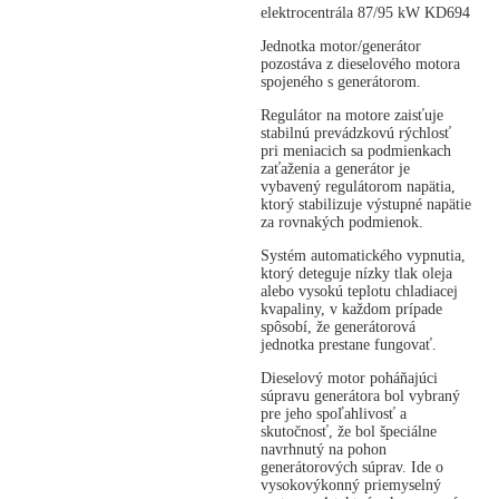
elektrocentrála 87/95 kW KD694
Jednotka motor/generátor
pozostáva z dieselového motora
spojeného s generátorom.
Regulátor na motore zaisťuje
stabilnú prevádzkovú rýchlosť
pri meniacich sa podmienkach
zaťaženia a generátor je
vybavený regulátorom napätia,
ktorý stabilizuje výstupné napätie
za rovnakých podmienok.
Systém automatického vypnutia,
ktorý deteguje nízky tlak oleja
alebo vysokú teplotu chladiacej
kvapaliny, v každom prípade
spôsobí, že generátorová
jednotka prestane fungovať.
Dieselový motor poháňajúci
súpravu generátora bol vybraný
pre jeho spoľahlivosť a
skutočnosť, že bol špeciálne
navrhnutý na pohon
generátorových súprav. Ide o
vysokovýkonný priemyselný