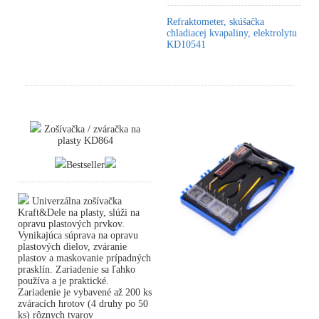
Refraktometer, skúšačka
chladiacej kvapaliny, elektrolytu
KD10541
Zošívačka / zváračka na
plasty KD864
Bestseller
Univerzálna zošívačka
Kraft&Dele na plasty, slúži na
opravu plastových prvkov.
Vynikajúca súprava na opravu
plastových dielov, zváranie
plastov a maskovanie prípadných
prasklín. Zariadenie sa ľahko
používa a je praktické.
Zariadenie je vybavené až 200 ks
zváracích hrotov (4 druhy po 50
ks) rôznych tvarov