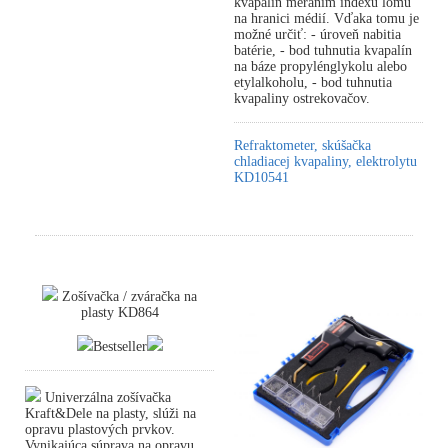
kvapalín meraním indexu lomu
na hranici médií. Vďaka tomu je
možné určiť: - úroveň nabitia
batérie, - bod tuhnutia kvapalín
na báze propylénglykolu alebo
etylalkoholu, - bod tuhnutia
kvapaliny ostrekovačov.
Refraktometer, skúšačka
chladiacej kvapaliny, elektrolytu
KD10541
Zošívačka / zváračka na
plasty KD864
Bestseller
Univerzálna zošívačka
Kraft&Dele na plasty, slúži na
opravu plastových prvkov.
Vynikajúca súprava na opravu