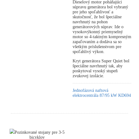
Dieselový motor poháňajúci
súpravu generátora bol vybraný
pre jeho spoľahlivosť a
skutočnosť, že bol špeciálne
navrhnutý na pohon
generátorových súprav. Ide o
vysokovýkonný priemyselný
motor so 4-taktným kompresným
zapaľovaním a dodáva sa so
všetkým príslušenstvom pre
spoľahlivý výkon.
Kryt generátora Super Quiet bol
špeciálne navrhnutý tak, aby
poskytoval vysoký stupeň
zvukovej izolácie.
Jednofázová naftová
elektrocentrála 87/95 kW KD694
Pozinkované stojany pre 3-5
bicyklov