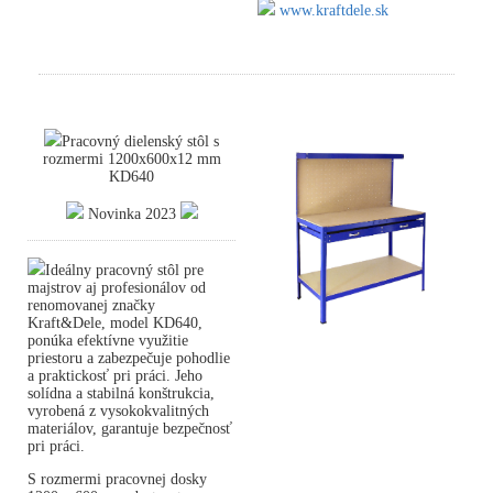
www.kraftdele.sk
Pracovný dielenský stôl s
rozmermi 1200x600x12 mm
KD640
Novinka 2023
Ideálny pracovný stôl pre
majstrov aj profesionálov od
renomovanej značky
Kraft&Dele, model KD640,
ponúka efektívne využitie
priestoru a zabezpečuje pohodlie
a praktickosť pri práci. Jeho
solídna a stabilná konštrukcia,
vyrobená z vysokokvalitných
materiálov, garantuje bezpečnosť
pri práci.
S rozmermi pracovnej dosky