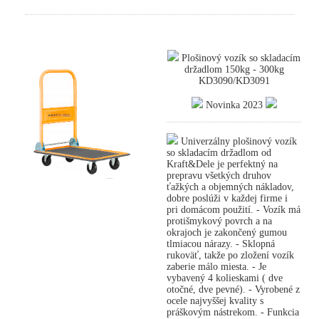
Plošinový vozík so skladacím
držadlom 150kg - 300kg
KD3090/KD3091
Novinka 2023
Univerzálny plošinový vozík
so skladacím držadlom od
Kraft&Dele je perfektný na
prepravu všetkých druhov
ťažkých a objemných nákladov,
dobre poslúži v každej firme i
pri domácom použití. - Vozík má
protišmykový povrch a na
okrajoch je zakončený gumou
tlmiacou nárazy. - Sklopná
rukoväť, takže po zložení vozík
zaberie málo miesta. - Je
vybavený 4 kolieskami ( dve
otočné, dve pevné). - Vyrobené z
ocele najvyššej kvality s
práškovým nástrekom. - Funkcia