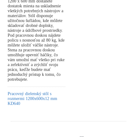
1200 x 600 mm dostanete
dostatok miesta na uskladnenie
všetkých potrebných nástrojov a
materiálov. Stôl disponuje
užitočnou šufládou, kde môžete
skladovať drobné doplnky,
nástroje a údržbové prostriedky.
Pod pracovnou doskou nájdete
policu s nosnosťou až 80 kg, kde
môžete uložiť väčšie nástroje.
Stena za pracovnou doskou
umožňuje upevniť háčiky, čo
vám umožní mať všetko pri ruke
a zefektívniť a zrýchliť svoju
prácu, keďže budete mať
jednoduchý prístup k tomu, čo
potrebujete.
Pracovný dielenský stôl s
rozmermi 1200x600x12 mm
KD640