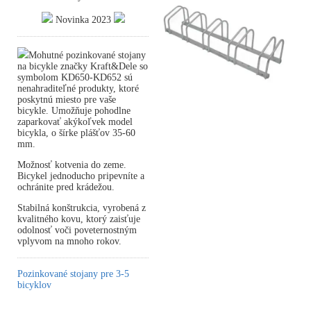
Novinka 2023
Mohutné pozinkované stojany
na bicykle značky Kraft&Dele so
symbolom KD650-KD652 sú
nenahraditeľné produkty, ktoré
poskytnú miesto pre vaše
bicykle. Umožňuje pohodlne
zaparkovať akýkoľvek model
bicykla, o šírke plášťov 35-60
mm.
Možnosť kotvenia do zeme.
Bicykel jednoducho pripevníte a
ochránite pred krádežou.
Stabilná konštrukcia, vyrobená z
kvalitného kovu, ktorý zaisťuje
odolnosť voči poveternostným
vplyvom na mnoho rokov.
Pozinkované stojany pre 3-5
bicyklov