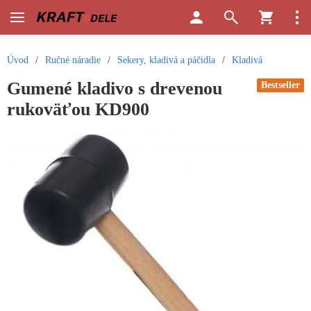
Úvod
/
Ručné náradie
/
Sekery, kladivá a páčidla
/
Kladivá
Gumené kladivo s drevenou
Bestseller
rukoväťou KD900