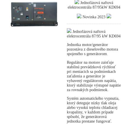
Jednofázová naftová
elektrocentrála 87/95kW KD694
Novinka 2023
Jednofázová naftová
elektrocentrála 87/95 kW KD694
Jednotka motor/generátor
pozostáva z dieselového motora
spojeného s generátorom.
Regulátor na motore zaisťuje
stabilnú prevádzkovú rýchlosť
pri meniacich sa podmienkach
zaťaženia a generátor je
vybavený regulátorom napätia,
ktorý stabilizuje výstupné napätie
za rovnakých podmienok.
Systém automatického vypnutia,
ktorý deteguje nízky tlak oleja
alebo vysokú teplotu chladiacej
kvapaliny, v každom prípade
spôsobí, že generátorová
jednotka prestane fungovať.