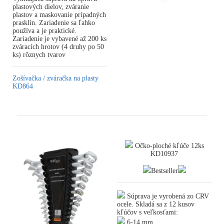
plastových dielov, zváranie
plastov a maskovanie prípadných
prasklín. Zariadenie sa ľahko
používa a je praktické.
Zariadenie je vybavené až 200 ks
zváracích hrotov (4 druhy po 50
ks) rôznych tvarov
Zošívačka / zváračka na plasty
KD864
Očko-ploché kľúče 12ks
KD10937
Bestseller
Súprava je vyrobená zo CRV
ocele. Skladá sa z 12 kusov
kľúčov s veľkosťami:
6-14 mm