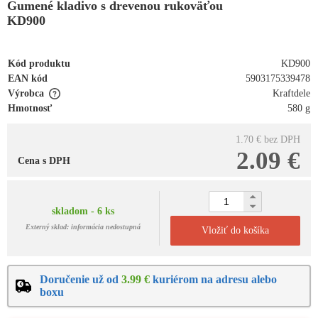
Gumené kladivo s drevenou rukoväťou
KD900
Kód produktu
KD900
EAN kód
5903175339478
Výrobca
Kraftdele
Hmotnosť
580 g
1.70 €
bez DPH
2.09 €
Cena s DPH
skladom - 6 ks
Externý sklad: informácia nedostupná
Vložiť do košíka
Doručenie už od
3.99 €
kuriérom na adresu alebo
boxu