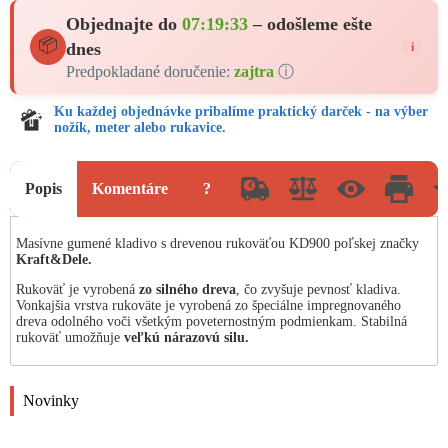
Objednajte do
07:19:33
– odošleme ešte
📦
dnes
i
Predpokladané doručenie:
zajtra
ⓘ
Ku každej objednávke pribalíme praktický darček - na výber
nožík, meter alebo rukavice.
Popis
Komentáre
?
Masívne gumené kladivo s drevenou rukoväťou KD900 poľskej značky
Kraft&Dele.
Rukoväť je vyrobená
zo silného dreva
, čo zvyšuje pevnosť kladiva.
Vonkajšia vrstva rukoväte je vyrobená zo špeciálne impregnovaného
dreva odolného voči všetkým poveternostným podmienkam. Stabilná
rukoväť umožňuje
veľkú nárazovú silu.
Novinky