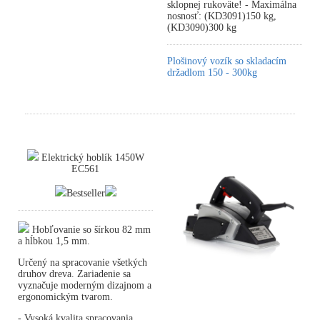
sklopnej rukoväte! - Maximálna
nosnosť: (KD3091)150 kg,
(KD3090)300 kg
Plošinový vozík so skladacím
držadlom 150 - 300kg
Elektrický hoblík 1450W
EC561
Bestseller
Hobľovanie so šírkou 82 mm
a hĺbkou 1,5 mm.
Určený na spracovanie všetkých
druhov dreva. Zariadenie sa
vyznačuje moderným dizajnom a
ergonomickým tvarom.
- Vysoká kvalita spracovania.