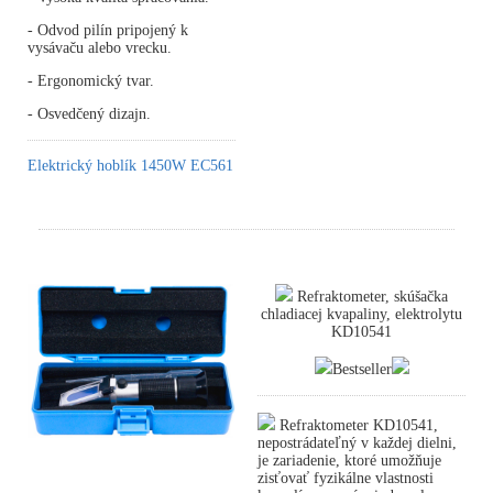
- Odvod pilín pripojený k
vysávaču alebo vrecku.
- Ergonomický tvar.
- Osvedčený dizajn.
Elektrický hoblík 1450W EC561
Refraktometer, skúšačka
chladiacej kvapaliny, elektrolytu
KD10541
Bestseller
Refraktometer KD10541,
nepostrádateľný v každej dielni,
je zariadenie, ktoré umožňuje
zisťovať fyzikálne vlastnosti