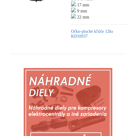
17 mm
9 mm
22 mm
Očko-ploché kľúče 12ks
KD10937