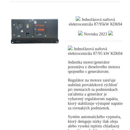
Jednofázová naftová
elektrocentrála 87/95kW KD694
Novinka 2023
Jednofázová naftová
elektrocentrála 87/95 kW KD694
Jednotka motor/generátor
pozostáva z dieselového motora
spojeného s generátorom.
Regulátor na motore zaisťuje
stabilnú prevádzkovú rýchlosť
pri meniacich sa podmienkach
zaťaženia a generátor je
vybavený regulátorom napätia,
ktorý stabilizuje výstupné napätie
za rovnakých podmienok.
Systém automatického vypnutia,
ktorý deteguje nízky tlak oleja
alebo vysokú teplotu chladiacej