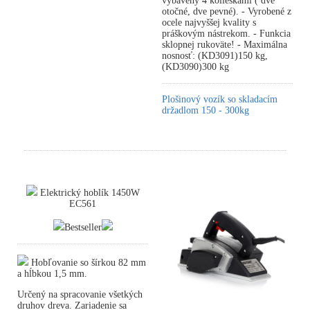
vybavený 4 kolieskami ( dve
otočné, dve pevné). - Vyrobené z
ocele najvyššej kvality s
práškovým nástrekom. - Funkcia
sklopnej rukoväte! - Maximálna
nosnosť: (KD3091)150 kg,
(KD3090)300 kg
Plošinový vozík so skladacím
držadlom 150 - 300kg
Elektrický hoblík 1450W
EC561
Bestseller
Hobľovanie so šírkou 82 mm
a hĺbkou 1,5 mm.
Určený na spracovanie všetkých
druhov dreva. Zariadenie sa