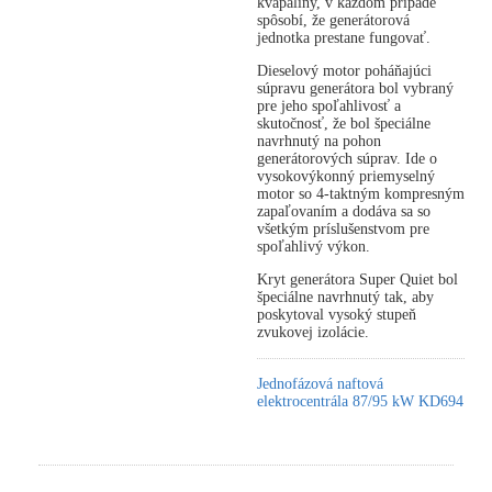
kvapaliny, v každom prípade
spôsobí, že generátorová
jednotka prestane fungovať.
Dieselový motor poháňajúci
súpravu generátora bol vybraný
pre jeho spoľahlivosť a
skutočnosť, že bol špeciálne
navrhnutý na pohon
generátorových súprav. Ide o
vysokovýkonný priemyselný
motor so 4-taktným kompresným
zapaľovaním a dodáva sa so
všetkým príslušenstvom pre
spoľahlivý výkon.
Kryt generátora Super Quiet bol
špeciálne navrhnutý tak, aby
poskytoval vysoký stupeň
zvukovej izolácie.
Jednofázová naftová
elektrocentrála 87/95 kW KD694