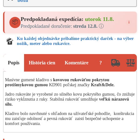
boxu
Predpokladaná expedícia:
utorok 11.8.
📦
i
Predpokladané doručenie:
streda 12.8.
ⓘ
Ku každej objednávke pribalíme praktický darček - na výber
nožík, meter alebo rukavice.
Popis
História cien
Komentáre
?
Masívne gumené kladivo s
kovovou rukoväťou pokrytou
protišmykovou gumou
KD901 poľskej značky
Kraft&Dele.
Jadro rukoväte je vyrobené zo silného kovu pokrytého gumou, čo znižuje
riziko vykĺznutia z ruky. Stabilná rukoväť umožňuje
veľkú nárazovú
silu.
Kladivo bolo navrhnuté s ohľadom na užívateľské pohodlie, konštrukcia
mu zaisťuje odolnosť a pevná rukoväť zaistí bezpečné uchopenie a
komfort používania.