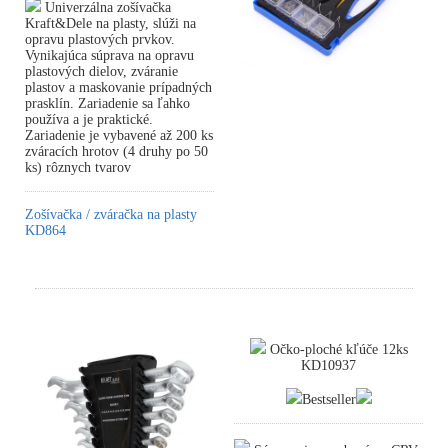
Univerzálna zošívačka
Kraft&Dele na plasty, slúži na
opravu plastových prvkov.
Vynikajúca súprava na opravu
plastových dielov, zváranie
plastov a maskovanie prípadných
prasklín. Zariadenie sa ľahko
používa a je praktické.
Zariadenie je vybavené až 200 ks
zváracích hrotov (4 druhy po 50
ks) rôznych tvarov
Zošívačka / zváračka na plasty
KD864
Očko-ploché kľúče 12ks
KD10937
Bestseller