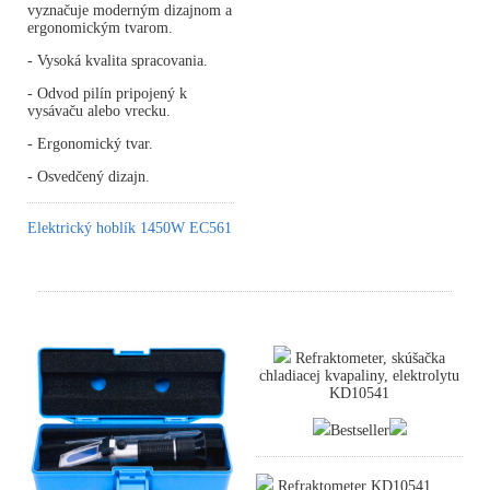
vyznačuje moderným dizajnom a
ergonomickým tvarom.
- Vysoká kvalita spracovania.
- Odvod pilín pripojený k
vysávaču alebo vrecku.
- Ergonomický tvar.
- Osvedčený dizajn.
Elektrický hoblík 1450W EC561
Refraktometer, skúšačka
chladiacej kvapaliny, elektrolytu
KD10541
Bestseller
Refraktometer KD10541,