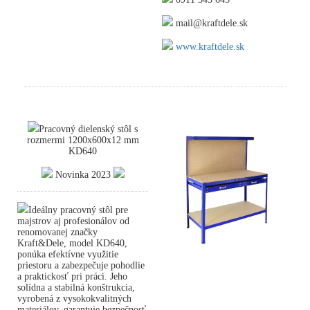
mail@kraftdele.sk
www.kraftdele.sk
Pracovný dielenský stôl s
rozmermi 1200x600x12 mm
KD640
Novinka 2023
Ideálny pracovný stôl pre
majstrov aj profesionálov od
renomovanej značky
Kraft&Dele, model KD640,
ponúka efektívne využitie
priestoru a zabezpečuje pohodlie
a praktickosť pri práci. Jeho
solídna a stabilná konštrukcia,
vyrobená z vysokokvalitných
materiálov, garantuje bezpečnosť