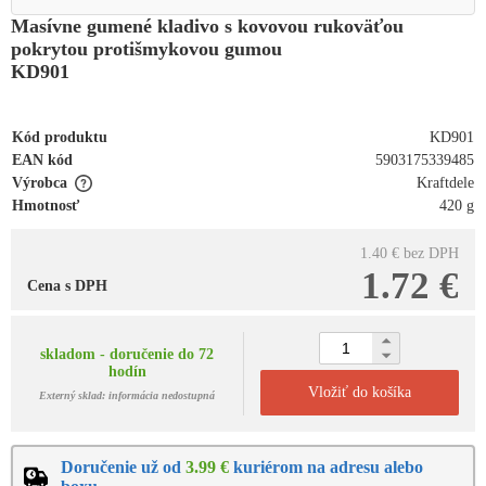
Masívne gumené kladivo s kovovou rukoväťou
pokrytou protišmykovou gumou
KD901
Kód produktu
KD901
EAN kód
5903175339485
Výrobca
Kraftdele
Hmotnosť
420 g
1.40 €
bez DPH
1.72 €
Cena s DPH
skladom - doručenie do 72
hodín
Vložiť do košíka
Externý sklad: informácia nedostupná
Doručenie už od
3.99 €
kuriérom na adresu alebo