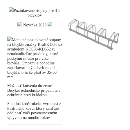
Pozinkované stojany pre 3-5
bicyklov
Novinka 2023
Mohutné pozinkované stojany
na bicykle značky Kraft&Dele so
symbolom KD650-KD652 sú
nenahraditeľné produkty, ktoré
poskytnú miesto pre vaše
bicykle. Umožňuje pohodlne
zaparkovať akýkoľvek model
bicykla, o šírke plášťov 35-60
mm.
Možnosť kotvenia do zeme.
Bicykel jednoducho pripevníte a
ochránite pred krádežou.
Stabilná konštrukcia, vyrobená z
kvalitného kovu, ktorý zaisťuje
odolnosť voči poveternostným
vplyvom na mnoho rokov.