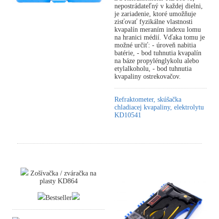
nepostrádateľný v každej dielni,
je zariadenie, ktoré umožňuje
zisťovať fyzikálne vlastnosti
kvapalín meraním indexu lomu
na hranici médií. Vďaka tomu je
možné určiť: - úroveň nabitia
batérie, - bod tuhnutia kvapalín
na báze propylénglykolu alebo
etylalkoholu, - bod tuhnutia
kvapaliny ostrekovačov.
Refraktometer, skúšačka
chladiacej kvapaliny, elektrolytu
KD10541
Zošívačka / zváračka na
plasty KD864
Bestseller