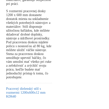
pri práci.
S rozmermi pracovnej dosky
1200 x 600 mm dostanete
dostatok miesta na uskladnenie
všetkých potrebných nástrojov a
materiálov. Stôl disponuje
užitočnou šufládou, kde môžete
skladovať drobné doplnky,
nástroje a údržbové prostriedky.
Pod pracovnou doskou nájdete
policu s nosnosťou až 80 kg, kde
môžete uložiť väčšie nástroje.
Stena za pracovnou doskou
umožňuje upevniť háčiky, čo
vám umožní mať všetko pri ruke
a zefektívniť a zrýchliť svoju
prácu, keďže budete mať
jednoduchý prístup k tomu, čo
potrebujete.
Pracovný dielenský stôl s
rozmermi 1200x600x12 mm
KD640