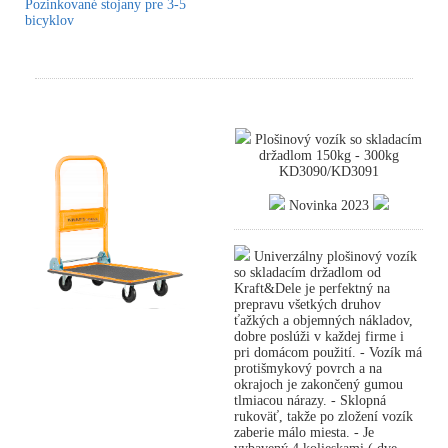
Pozinkované stojany pre 3-5
bicyklov
Plošinový vozík so skladacím
držadlom 150kg - 300kg
KD3090/KD3091
Novinka 2023
Univerzálny plošinový vozík
so skladacím držadlom od
Kraft&Dele je perfektný na
prepravu všetkých druhov
ťažkých a objemných nákladov,
dobre poslúži v každej firme i
pri domácom použití. - Vozík má
protišmykový povrch a na
okrajoch je zakončený gumou
tlmiacou nárazy. - Sklopná
rukoväť, takže po zložení vozík
zaberie málo miesta. - Je