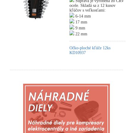
Súprava je vyrobená zo CRV
ocele. Skladá sa z 12 kusov
kľúčov s veľkosťami:
6-14 mm
17 mm
9 mm
22 mm
Očko-ploché kľúče 12ks
KD10937