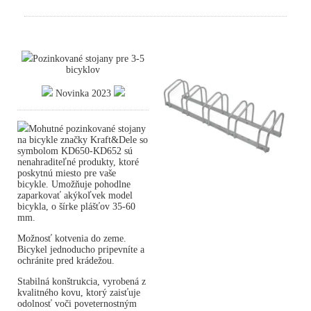
Pozinkované stojany pre 3-5
bicyklov
Novinka 2023
Mohutné pozinkované stojany
na bicykle značky Kraft&Dele so
symbolom KD650-KD652 sú
nenahraditeľné produkty, ktoré
poskytnú miesto pre vaše
bicykle. Umožňuje pohodlne
zaparkovať akýkoľvek model
bicykla, o šírke plášťov 35-60
mm.
Možnosť kotvenia do zeme.
Bicykel jednoducho pripevníte a
ochránite pred krádežou.
Stabilná konštrukcia, vyrobená z
kvalitného kovu, ktorý zaisťuje
odolnosť voči poveternostným