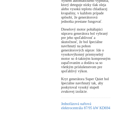
Systém automatického vypnutia,
ktorý deteguje nízky tlak oleja
alebo vysokú teplotu chladiacej
kvapaliny, v každom prípade
spôsobí, že generátorová
jednotka prestane fungovať.
Dieselový motor poháňajúci
súpravu generátora bol vybraný
pre jeho spoľahlivosť a
skutočnosť, že bol špeciálne
navrhnutý na pohon
generátorových súprav. Ide o
vysokovýkonný priemyselný
motor so 4-taktným kompresným
zapaľovaním a dodáva sa so
všetkým príslušenstvom pre
spoľahlivý výkon.
Kryt generátora Super Quiet bol
špeciálne navrhnutý tak, aby
poskytoval vysoký stupeň
zvukovej izolácie.
Jednofázová naftová
elektrocentrála 87/95 kW KD694