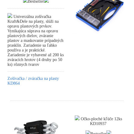
Bestseller
Univerzálna zošívačka
Kraft&Dele na plasty, slúži na
opravu plastových prvkov.
Vynikajúca súprava na opravu
plastových dielov, zváranie
plastov a maskovanie prípadných
prasklín. Zariadenie sa ľahko
používa a je praktické.
Zariadenie je vybavené až 200 ks
zváracích hrotov (4 druhy po 50
ks) rôznych tvarov
Zošívačka / zváračka na plasty
KD864
Očko-ploché kľúče 12ks
KD10937
Bestseller