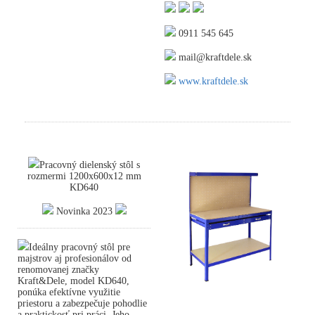
0911 545 645
mail@kraftdele.sk
www.kraftdele.sk
Pracovný dielenský stôl s
rozmermi 1200x600x12 mm
KD640
Novinka 2023
Ideálny pracovný stôl pre
majstrov aj profesionálov od
renomovanej značky
Kraft&Dele, model KD640,
ponúka efektívne využitie
priestoru a zabezpečuje pohodlie
a praktickosť pri práci. Jeho