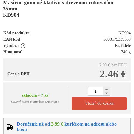
Masívne gumené kladivo s drevenou rukoväťou
35mm
KD904
Kód produktu
KD904
EAN kód
5903175339539
Výrobca
Kraftdele
Hmotnosť
340 g
2.00 €
bez DPH
2.46 €
Cena s DPH
skladom - 7 ks
Externý sklad: informácia nedostupná
Vložiť do košíka
Doručenie už od
3.99 €
kuriérom na adresu alebo
boxu