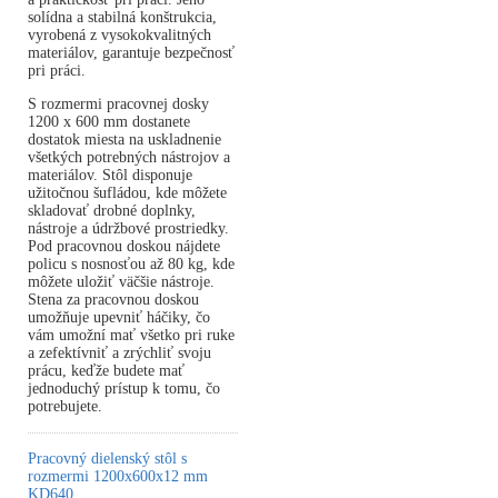
solídna a stabilná konštrukcia,
vyrobená z vysokokvalitných
materiálov, garantuje bezpečnosť
pri práci.
S rozmermi pracovnej dosky
1200 x 600 mm dostanete
dostatok miesta na uskladnenie
všetkých potrebných nástrojov a
materiálov. Stôl disponuje
užitočnou šufládou, kde môžete
skladovať drobné doplnky,
nástroje a údržbové prostriedky.
Pod pracovnou doskou nájdete
policu s nosnosťou až 80 kg, kde
môžete uložiť väčšie nástroje.
Stena za pracovnou doskou
umožňuje upevniť háčiky, čo
vám umožní mať všetko pri ruke
a zefektívniť a zrýchliť svoju
prácu, keďže budete mať
jednoduchý prístup k tomu, čo
potrebujete.
Pracovný dielenský stôl s
rozmermi 1200x600x12 mm
KD640