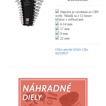
Súprava je vyrobená zo CRV
ocele. Skladá sa z 12 kusov
kľúčov s veľkosťami:
6-14 mm
17 mm
9 mm
22 mm
Očko-ploché kľúče 12ks
KD10937