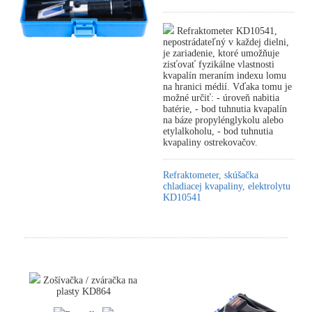
Refraktometer KD10541,
nepostrádateľný v každej dielni,
je zariadenie, ktoré umožňuje
zisťovať fyzikálne vlastnosti
kvapalín meraním indexu lomu
na hranici médií. Vďaka tomu je
možné určiť: - úroveň nabitia
batérie, - bod tuhnutia kvapalín
na báze propylénglykolu alebo
etylalkoholu, - bod tuhnutia
kvapaliny ostrekovačov.
Refraktometer, skúšačka
chladiacej kvapaliny, elektrolytu
KD10541
Zošívačka / zváračka na
plasty KD864