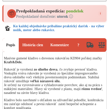
Predpokladaná expedícia:
pondelok
📦
i
Predpokladané doručenie:
utorok
ⓘ
Ku každej objednávke pribalíme praktický darček - na výber
nožík, meter alebo rukavice.
Popis
História cien
Komentáre
?
Masívne gumené kladivo s drevenou rukoväťou KD904 poľskej značky
Kraft&Dele.
Rukoväť je vyrobená
zo silného dreva
, čo zvyšuje pevnosť kladiva.
Vonkajšia vrstva rukoväte je vyrobená zo špeciálne impregnovaného
dreva odolného voči všetkým poveternostným podmienkam. Stabilná
rukoväť umožňuje
veľkú nárazovú silu.
Je určený na vyrovnávanie a vyhladzovanie povrchov, ako aj na prácu s
mäkkými materiálmi. Hlavy sú vyrobené z plastu, majú
rôznu tvrdosť
,
nasadené na závite hlavy kladiva.
Kladivo bolo navrhnuté s ohľadom na užívateľské pohodlie, konštrukcia
mu zaisťuje odolnosť a pevná rukoväť zaistí bezpečné uchopenie a
komfort používania.