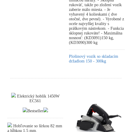
tlmiacou nárazy. - Sklopná
rukoväť, takže po zložení vozík
zaberie málo miesta. - Je
vybavený 4 kolieskami ( dve
otočné, dve pevné). - Vyrobené z
ocele najvyššej kvality s
práškovým nástrekom. - Funkcia
sklopnej rukoväte! - Maximálna
nosnosť: (KD3091)150 kg,
(KD3090)300 kg
Plošinový vozík so skladacím
držadlom 150 - 300kg
Elektrický hoblík 1450W
EC561
Bestseller
Hobľovanie so šírkou 82 mm
a hĺbkou 1,5 mm.