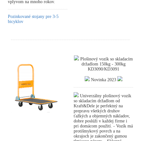
vplyvom na mnoho rokov.
Pozinkované stojany pre 3-5
bicyklov
Plošinový vozík so skladacím
držadlom 150kg - 300kg
KD3090/KD3091
Novinka 2023
Univerzálny plošinový vozík
so skladacím držadlom od
Kraft&Dele je perfektný na
prepravu všetkých druhov
ťažkých a objemných nákladov,
dobre poslúži v každej firme i
pri domácom použití. - Vozík má
protišmykový povrch a na
okrajoch je zakončený gumou