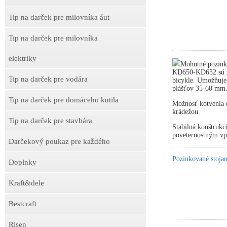
Tip na darček pre milovníka áut
Tip na darček pre milovníka
elektriky
Mohutné pozink
KD650-KD652 sú ne
Tip na darček pre vodára
bicykle. Umožňuje
plášťov 35-60 mm
Tip na darček pre domáceho kutila
Možnosť kotvenia d
krádežou.
Tip na darček pre stavbára
Stabilná konštrukc
poveternostným v
Darčekový poukaz pre každého
Pozinkované stojan
Doplnky
Kraft&dele
Bestcraft
Risen