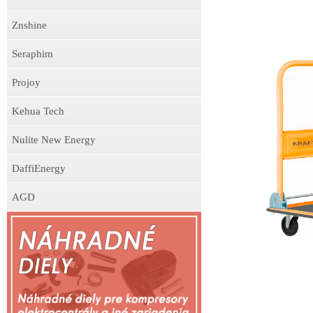
Znshine
Seraphim
Projoy
Kehua Tech
Nulite New Energy
DaffiEnergy
AGD