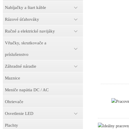
Nabíjačky a štart káble
Rázové úťahováky
Ručné a elektrické navijáky
Vŕtačky, skrutkovače a
príslušenstvo
Záhradné náradie
Maznice
Meniče napätia DC / AC
Pracov
Ohrievače
Osvetlenie LED
Plachty
Ideálny pracovn