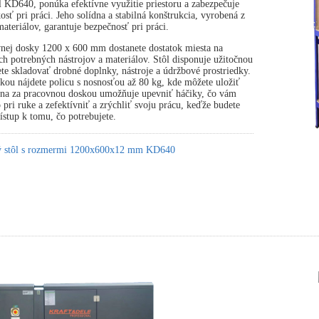
 KD640, ponúka efektívne využitie priestoru a zabezpečuje
osť pri práci. Jeho solídna a stabilná konštrukcia, vyrobená z
ateriálov, garantuje bezpečnosť pri práci.
nej dosky 1200 x 600 mm dostanete dostatok miesta na
ch potrebných nástrojov a materiálov. Stôl disponuje užitočnou
te skladovať drobné doplnky, nástroje a údržbové prostriedky.
ou nájdete policu s nosnosťou až 80 kg, kde môžete uložiť
tena za pracovnou doskou umožňuje upevniť háčiky, čo vám
pri ruke a zefektívniť a zrýchliť svoju prácu, keďže budete
stup k tomu, čo potrebujete.
ký stôl s rozmermi 1200x600x12 mm KD640