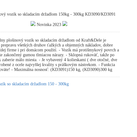
ový vozík so skladacím držadlom 150kg - 300kg KD3090/KD3091
Novinka 2023
ny plošinový vozík so skladacím držadlom od Kraft&Dele je
a prepravu všetkých druhov ťažkých a objemných nákladov, dobre
ždej firme i pri domácom použití. - Vozík má protišmykový povrch a
je zakončený gumou tlmiacou nárazy. - Sklopná rukoväť, takže po
k zaberie málo miesta. - Je vybavený 4 kolieskami ( dve otočné, dve
robené z ocele najvyššej kvality s práškovým nástrekom. - Funkcia
koväte! - Maximálna nosnosť: (KD3091)150 kg, (KD3090)300 kg
ozík so skladacím držadlom 150 - 300kg