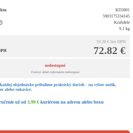
uktu
KD3001
5903175334145
Kraftdele
9,1 kg
59.20 €
bez DPH
72.82 €
 DPH
nedostupné
Externý sklad: informácia nedostupná
každej objednávke pribalíme praktický darček - na výber nožík,
er alebo rukavice.
ručenie už od
3.99 €
kuriérom na adresu alebo boxu