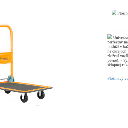
Plošin
Univerzál
perfektný n
poslúži v ka
na okrajoch 
zložení vozí
pevné). - Vy
sklopnej ru
Plošinový v