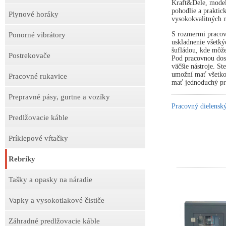
Kraft&Dele, model
pohodlie a praktick
Plynové horáky
vysokokvalitných m
S rozmermi pracov
Ponorné vibrátory
uskladnenie všetký
šufládou, kde môže
Postrekovače
Pod pracovnou dosk
väčšie nástroje. S
umožní mať všetko 
Pracovné rukavice
mať jednoduchý prí
Prepravné pásy, gurtne a vozíky
Pracovný dielens
Predlžovacie káble
Príklepové vŕtačky
Rebríky
Tašky a opasky na náradie
Vapky a vysokotlakové čističe
Záhradné predlžovacie káble