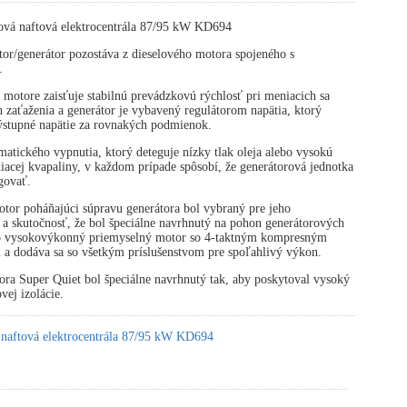
ová naftová elektrocentrála 87/95 kW KD694
or/generátor pozostáva z dieselového motora spojeného s
.
 motore zaisťuje stabilnú prevádzkovú rýchlosť pri meniacich sa
zaťaženia a generátor je vybavený regulátorom napätia, ktorý
výstupné napätie za rovnakých podmienok.
atického vypnutia, ktorý deteguje nízky tlak oleja alebo vysokú
diacej kvapaliny, v každom prípade spôsobí, že generátorová jednotka
govať.
tor poháňajúci súpravu generátora bol vybraný pre jeho
 a skutočnosť, že bol špeciálne navrhnutý na pohon generátorových
 o vysokovýkonný priemyselný motor so 4-taktným kompresným
 a dodáva sa so všetkým príslušenstvom pre spoľahlivý výkon.
ora Super Quiet bol špeciálne navrhnutý tak, aby poskytoval vysoký
vej izolácie.
 naftová elektrocentrála 87/95 kW KD694