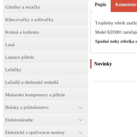
Popis
Komentár
Gilotíny a rezačky
Klincovačky a zošivačky
Trojdielny rebrík znač
Kolesá a kolieska
Model KD3001 zaručuje
Spodné nohy rebríka 
Laná
Lepiace pištole
Novinky
Leštičky
Ležadlá a dielenské sedadlá
Maliarske kompresory a pištole
Brúsky a príslušenstvo
Elektronáradie
Elektrické a spaľovacie motory