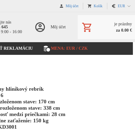
Môj účet
Košík
EUR
jte nás
je prázdny
5 645
Môj účet
za 0.00 €
 9:00 - 16:00
Ť REKLAMÁCIU
MENA: EUR / CZK
ny hliníkový rebrík
 6
zloženom stave: 170 cm
rozloženom stave: 338 cm
nosť medzi priečkami: 28 cm
ne zaťaženie: 150 kg
KD3001