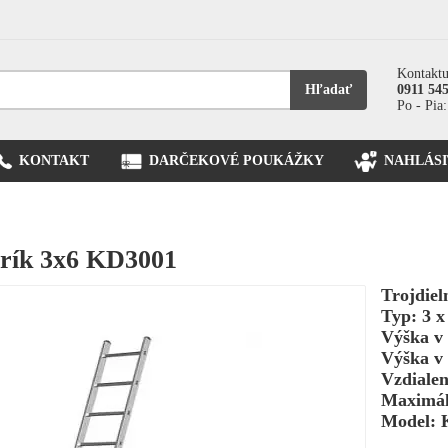
Kontaktu
Hľadať
0911 54
Po - Pia:
KONTAKT
DARČEKOVÉ POUKÁŽKY
NAHLÁSI
brík 3x6 KD3001
Trojdiel
Typ: 3 x
Výška v 
Výška v 
Vzdiale
Maximál
Model: 