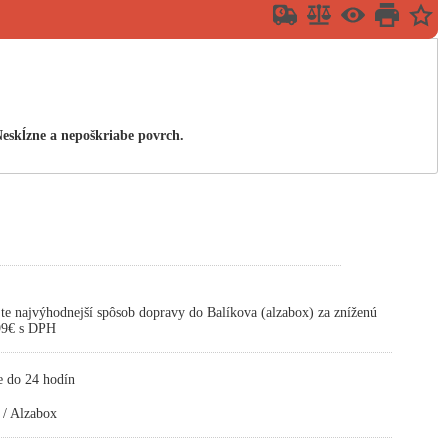
eskĺzne a nepoškriabe povrch.
te najvýhodnejší spôsob dopravy do Balíkova (alzabox) za zníženú
,99€ s DPH
e do 24 hodín
 / Alzabox