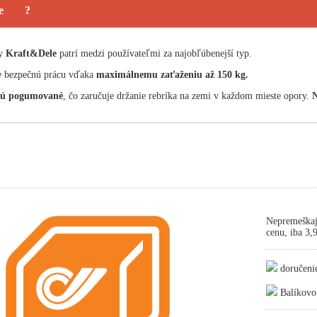
e
?
ky
Kraft&Dele
patrí medzi používateľmi za najobľúbenejší typ.
 bezpečnú prácu vďaka
maximálnemu zaťaženiu až 150 kg.
sú pogumované
, čo zaručuje držanie rebríka na zemi v každom mieste opory.
N
Nepremeškaj
cenu, iba 3
doručeni
Balíkovo