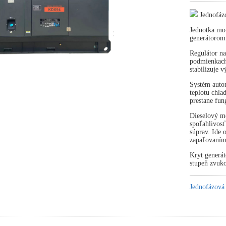
Jednofáz
Jednotka mot
generátorom
Regulátor na
podmienkach 
stabilizuje 
Systém autom
teplotu chla
prestane fun
Dieselový mo
spoľahlivosť
súprav. Ide
zapaľovaním
Kryt generát
stupeň zvuko
Jednofázová