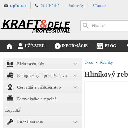
napíšte nám
0911 545 645
Podmienky
Súkromie
UŽÍVATEĽ
INFORMÁCIE
BLOG
Úvod
/
Rebríky
Elektrocentrály
Hliníkový re
Kompresory a príslušenstvo
Čerpadlá a príslušenstvo
Fotovoltaika a tepelné
čerpadlá
Ručné náradie