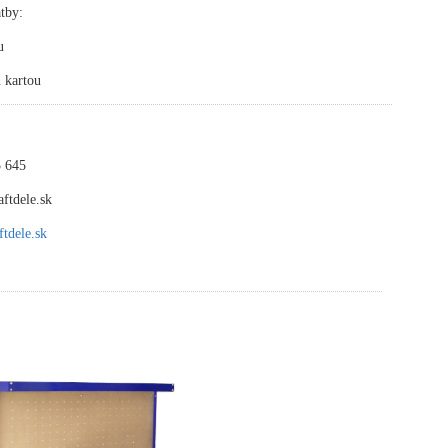
tby:
u
 kartou
 645
ftdele.sk
tdele.sk