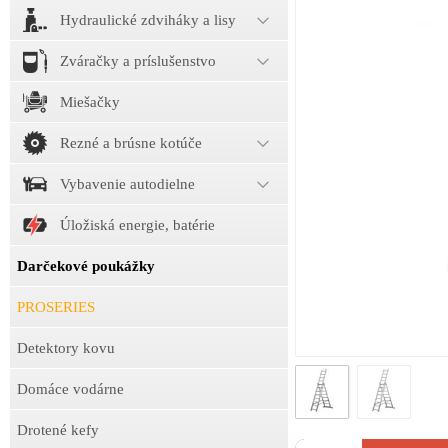
Hydraulické zdviháky a lisy
Zváračky a príslušenstvo
Miešačky
Rezné a brúsne kotúče
Vybavenie autodielne
Úložiská energie, batérie
Darčekové poukážky
PROSERIES
Detektory kovu
Domáce vodárne
Drotené kefy