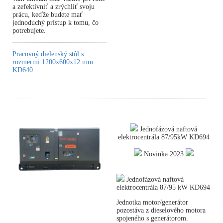
a zefektívniť a zrýchliť svoju
prácu, keďže budete mať
jednoduchý prístup k tomu, čo
potrebujete.
Pracovný dielenský stôl s
rozmermi 1200x600x12 mm
KD640
Jednofázová naftová
elektrocentrála 87/95kW KD694
Novinka 2023
Jednofázová naftová
elektrocentrála 87/95 kW KD694
Jednotka motor/generátor
pozostáva z dieselového motora
spojeného s generátorom.