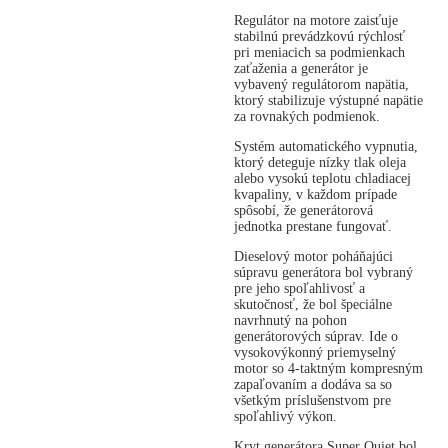
Regulátor na motore zaisťuje
stabilnú prevádzkovú rýchlosť
pri meniacich sa podmienkach
zaťaženia a generátor je
vybavený regulátorom napätia,
ktorý stabilizuje výstupné napätie
za rovnakých podmienok.
Systém automatického vypnutia,
ktorý deteguje nízky tlak oleja
alebo vysokú teplotu chladiacej
kvapaliny, v každom prípade
spôsobí, že generátorová
jednotka prestane fungovať.
Dieselový motor poháňajúci
súpravu generátora bol vybraný
pre jeho spoľahlivosť a
skutočnosť, že bol špeciálne
navrhnutý na pohon
generátorových súprav. Ide o
vysokovýkonný priemyselný
motor so 4-taktným kompresným
zapaľovaním a dodáva sa so
všetkým príslušenstvom pre
spoľahlivý výkon.
Kryt generátora Super Quiet bol