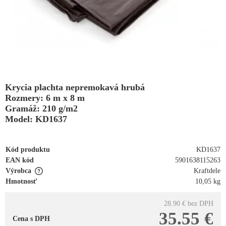
Krycia plachta nepremokavá hrubá
Rozmery: 6 m x 8 m
Gramáž: 210 g/m2
Model: KD1637
Kód produktu
KD1637
EAN kód
5901638115263
Výrobca
Kraftdele
Hmotnosť
10,05 kg
28.90 €
bez DPH
35.55 €
Cena s DPH