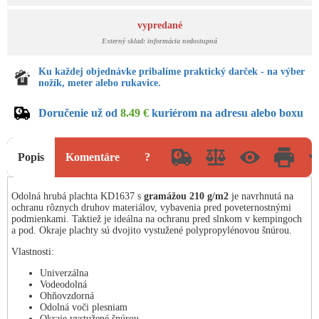
vypredané
Externý sklad: informácia nedostupná
Ku každej objednávke pribalíme praktický darček - na výber
nožík, meter alebo rukavice.
Doručenie už od
8.49 €
kuriérom na adresu alebo boxu
Popis
Komentáre
?
Odolná hrubá plachta KD1637 s
gramážou 210 g/m2
je navrhnutá na
ochranu rôznych druhov materiálov, vybavenia pred poveternostnými
podmienkami. Taktiež je ideálna na ochranu pred slnkom v kempingoch
a pod. Okraje plachty sú dvojito vystužené polypropylénovou šnúrou.
Vlastnosti:
Univerzálna
Vodeodolná
Ohňovzdorná
Odolná voči plesniam
Okraje vystužené šnúrou