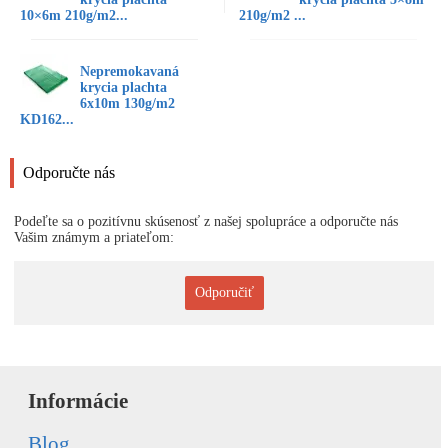
10×6m 210g/m2...
210g/m2 ...
Nepremokavaná
krycia plachta
6x10m 130g/m2
KD162...
Odporučte nás
Podeľte sa o pozitívnu skúsenosť z našej spolupráce a odporučte nás
Vašim známym a priateľom:
Odporučiť
Informácie
Blog