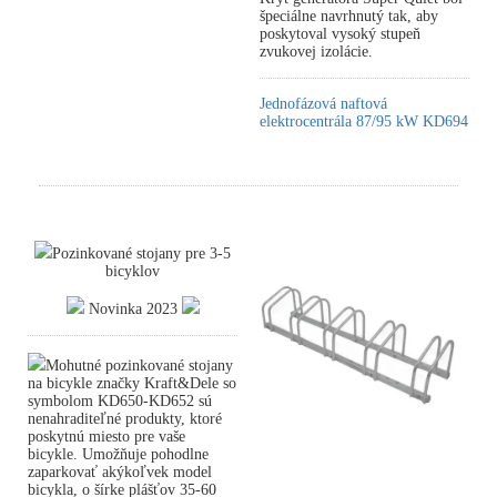
špeciálne navrhnutý tak, aby
poskytoval vysoký stupeň
zvukovej izolácie.
Jednofázová naftová
elektrocentrála 87/95 kW KD694
Pozinkované stojany pre 3-5
bicyklov
Novinka 2023
Mohutné pozinkované stojany
na bicykle značky Kraft&Dele so
symbolom KD650-KD652 sú
nenahraditeľné produkty, ktoré
poskytnú miesto pre vaše
bicykle. Umožňuje pohodlne
zaparkovať akýkoľvek model
bicykla, o šírke plášťov 35-60