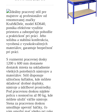
Ideálny pracovný stôl pre
majstrov aj profesionálov od
renomovanej značky
Kraft&Dele, model KD640,
ponúka efektívne využitie
priestoru a zabezpečuje pohodlie
a praktickosť pri práci. Jeho
solídna a stabilná konštrukcia,
vyrobená z vysokokvalitných
materiálov, garantuje bezpečnosť
pri práci.
S rozmermi pracovnej dosky
1200 x 600 mm dostanete
dostatok miesta na uskladnenie
všetkých potrebných nástrojov a
materiálov. Stôl disponuje
užitočnou šufládou, kde môžete
skladovať drobné doplnky,
nástroje a údržbové prostriedky.
Pod pracovnou doskou nájdete
policu s nosnosťou až 80 kg, kde
môžete uložiť väčšie nástroje.
Stena za pracovnou doskou
umožňuje upevniť háčiky, čo
vám umožní mať všetko pri ruke