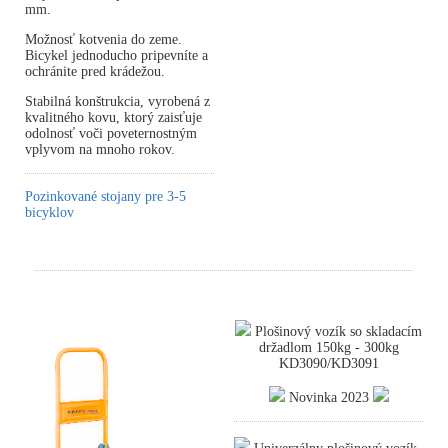
mm.
Možnosť kotvenia do zeme.
Bicykel jednoducho pripevníte a
ochránite pred krádežou.
Stabilná konštrukcia, vyrobená z
kvalitného kovu, ktorý zaisťuje
odolnosť voči poveternostným
vplyvom na mnoho rokov.
Pozinkované stojany pre 3-5
bicyklov
Plošinový vozík so skladacím
držadlom 150kg - 300kg
KD3090/KD3091
Novinka 2023