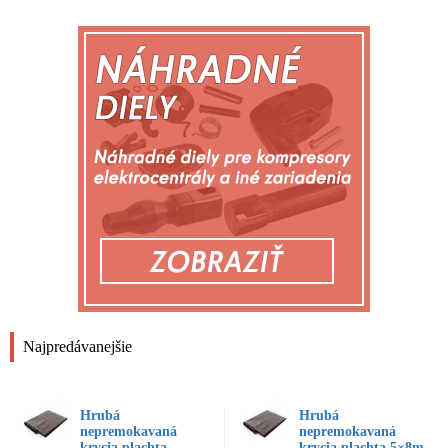
Najpredávanejšie
Hrubá
Hrubá
nepremokavaná
nepremokavaná
krycia plachta
krycia plachta 5×8m