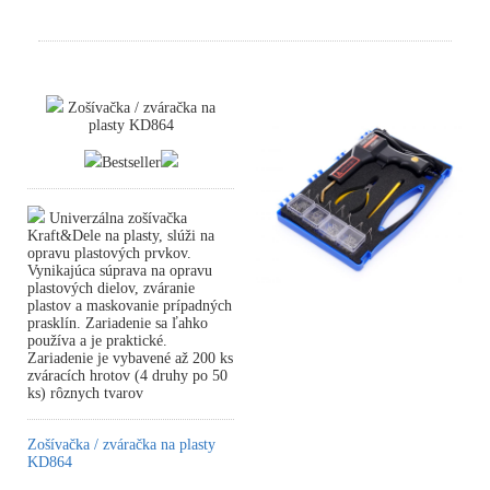
Zošívačka / zváračka na
plasty KD864
Bestseller
Univerzálna zošívačka
Kraft&Dele na plasty, slúži na
opravu plastových prvkov.
Vynikajúca súprava na opravu
plastových dielov, zváranie
plastov a maskovanie prípadných
prasklín. Zariadenie sa ľahko
používa a je praktické.
Zariadenie je vybavené až 200 ks
zváracích hrotov (4 druhy po 50
ks) rôznych tvarov
Zošívačka / zváračka na plasty
KD864