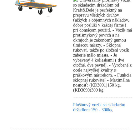
Univerzálny plošinový vozík
so skladacím držadlom od
Kraft&Dele je perfektný na
prepravu všetkých druhov
ťažkých a objemných nákladov,
dobre poslúži v každej firme i
pri domácom použití. - Vozík má
protišmykový povrch a na
okrajoch je zakončený gumou
tlmiacou nárazy. - Sklopná
rukoväť, takže po zložení vozík
zaberie málo miesta. - Je
vybavený 4 kolieskami ( dve
otočné, dve pevné). - Vyrobené z
ocele najvyššej kvality s
práškovým nástrekom. - Funkcia
sklopnej rukoväte! - Maximálna
nosnosť: (KD3091)150 kg,
(KD3090)300 kg
Plošinový vozík so skladacím
držadlom 150 - 300kg