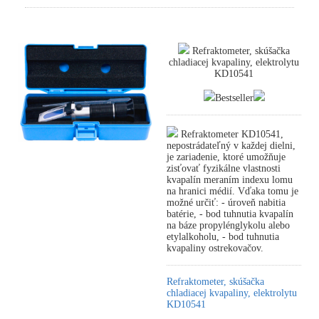
Refraktometer, skúšačka
chladiacej kvapaliny, elektrolytu
KD10541
Bestseller
Refraktometer KD10541,
nepostrádateľný v každej dielni,
je zariadenie, ktoré umožňuje
zisťovať fyzikálne vlastnosti
kvapalín meraním indexu lomu
na hranici médií. Vďaka tomu je
možné určiť: - úroveň nabitia
batérie, - bod tuhnutia kvapalín
na báze propylénglykolu alebo
etylalkoholu, - bod tuhnutia
kvapaliny ostrekovačov.
Refraktometer, skúšačka
chladiacej kvapaliny, elektrolytu
KD10541