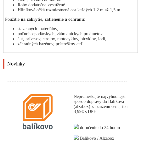
Rohy dodatočne vystúžené
Hliníkové očká rozmiestnené cca každých 1,2 m až 1,5 m
Použitie
na zakrytie, zatienenie a ochranu:
stavebných materiálov,
poľnohospodárskych, záhradníckych predmetov
áut, prívesov, strojov, motocyklov, bicyklov, lodí,
záhradných bazénov, prístreškov atď.
Novinky
Nepremeškajte najvýhodnejší
spôsob dopravy do Balíkova
(alzabox) za zníženú cenu, iba
3,99€ s DPH
doručenie do 24 hodín
Balíkovo / Alzabox