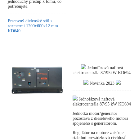
jednoduchý prístup k tomu, čo
potrebujete.
Pracovný dielenský stôl s
rozmermi 1200x600x12 mm
KD640
Jednofázová naftová
elektrocentrála 87/95kW KD694
Novinka 2023
Jednofázová naftová
elektrocentrála 87/95 kW KD694
Jednotka motor/generátor
pozostáva z dieselového motora
spojeného s generátorom.
Regulátor na motore zaisťuje
stabilnú prevádzkovú rýchlosť