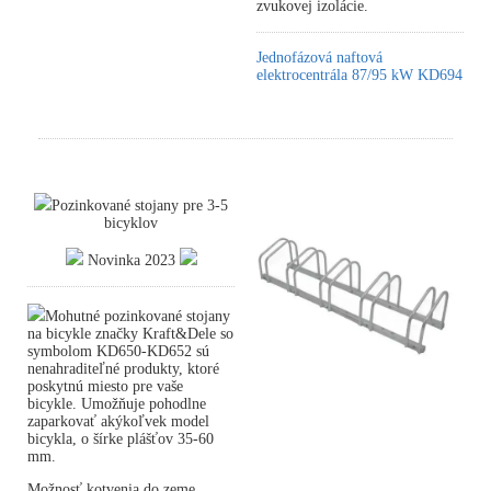
zvukovej izolácie.
Jednofázová naftová
elektrocentrála 87/95 kW KD694
Pozinkované stojany pre 3-5
bicyklov
Novinka 2023
Mohutné pozinkované stojany
na bicykle značky Kraft&Dele so
symbolom KD650-KD652 sú
nenahraditeľné produkty, ktoré
poskytnú miesto pre vaše
bicykle. Umožňuje pohodlne
zaparkovať akýkoľvek model
bicykla, o šírke plášťov 35-60
mm.
Možnosť kotvenia do zeme.