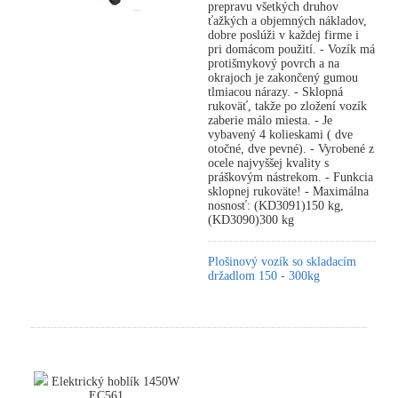
prepravu všetkých druhov
ťažkých a objemných nákladov,
dobre poslúži v každej firme i
pri domácom použití. - Vozík má
protišmykový povrch a na
okrajoch je zakončený gumou
tlmiacou nárazy. - Sklopná
rukoväť, takže po zložení vozík
zaberie málo miesta. - Je
vybavený 4 kolieskami ( dve
otočné, dve pevné). - Vyrobené z
ocele najvyššej kvality s
práškovým nástrekom. - Funkcia
sklopnej rukoväte! - Maximálna
nosnosť: (KD3091)150 kg,
(KD3090)300 kg
Plošinový vozík so skladacím
držadlom 150 - 300kg
Elektrický hoblík 1450W
EC561