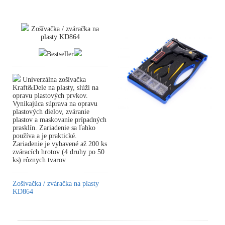
Zošívačka / zváračka na
plasty KD864
Bestseller
Univerzálna zošívačka
Kraft&Dele na plasty, slúži na
opravu plastových prvkov.
Vynikajúca súprava na opravu
plastových dielov, zváranie
plastov a maskovanie prípadných
prasklín. Zariadenie sa ľahko
používa a je praktické.
Zariadenie je vybavené až 200 ks
zváracích hrotov (4 druhy po 50
ks) rôznych tvarov
Zošívačka / zváračka na plasty
KD864