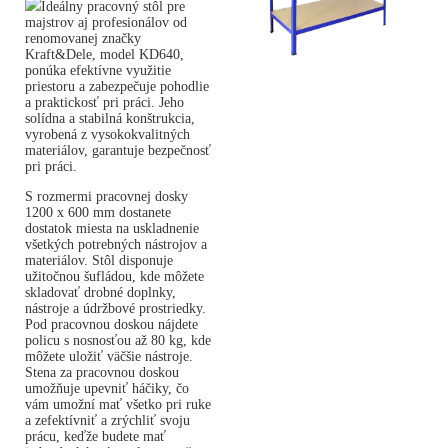
Ideálny pracovný stôl pre
majstrov aj profesionálov od
renomovanej značky
Kraft&Dele, model KD640,
ponúka efektívne využitie
priestoru a zabezpečuje pohodlie
a praktickosť pri práci. Jeho
solídna a stabilná konštrukcia,
vyrobená z vysokokvalitných
materiálov, garantuje bezpečnosť
pri práci.
S rozmermi pracovnej dosky
1200 x 600 mm dostanete
dostatok miesta na uskladnenie
všetkých potrebných nástrojov a
materiálov. Stôl disponuje
užitočnou šufládou, kde môžete
skladovať drobné doplnky,
nástroje a údržbové prostriedky.
Pod pracovnou doskou nájdete
policu s nosnosťou až 80 kg, kde
môžete uložiť väčšie nástroje.
Stena za pracovnou doskou
umožňuje upevniť háčiky, čo
vám umožní mať všetko pri ruke
a zefektívniť a zrýchliť svoju
prácu, keďže budete mať