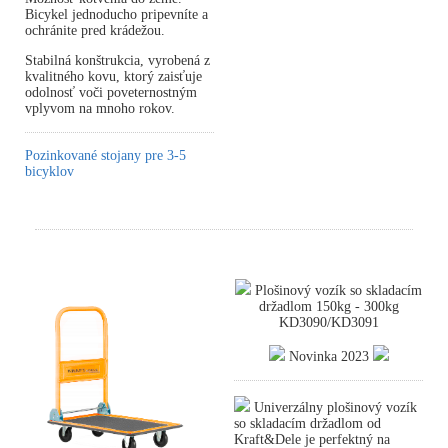
Bicykel jednoducho pripevníte a
ochránite pred krádežou.
Stabilná konštrukcia, vyrobená z
kvalitného kovu, ktorý zaisťuje
odolnosť voči poveternostným
vplyvom na mnoho rokov.
Pozinkované stojany pre 3-5
bicyklov
Plošinový vozík so skladacím
držadlom 150kg - 300kg
KD3090/KD3091
Novinka 2023
Univerzálny plošinový vozík
so skladacím držadlom od
Kraft&Dele je perfektný na