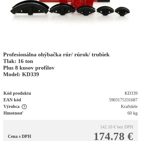
Profesionálna ohýbačka rúr/ rúrok/ trubiek
Tlak: 16 ton
Plus 8 kusov profilov
Model: KD339
Kód produktu
KD339
EAN kód
5903175331687
Výrobca
Kraftdele
Hmotnosť
60 kg
142.10 €
bez DPH
174.78 €
Cena s DPH