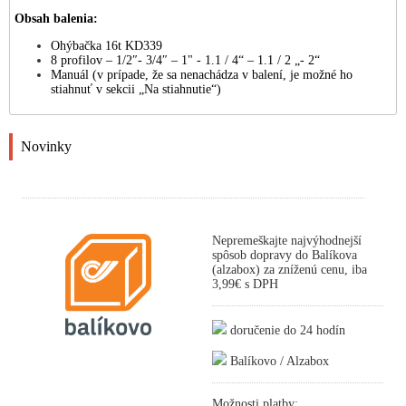
Obsah balenia:
Ohýbačka 16t KD339
8 profilov – 1/2″- 3/4″ – 1" - 1.1 / 4“ – 1.1 / 2 „- 2“
Manuál (v prípade, že sa nenachádza v balení, je možné ho
stiahnuť v sekcii „Na stiahnutie“)
Novinky
Nepremeškajte najvýhodnejší
spôsob dopravy do Balíkova
(alzabox) za zníženú cenu, iba
3,99€ s DPH
doručenie do 24 hodín
Balíkovo / Alzabox
Možnosti platby: