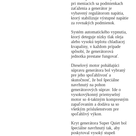
pri meniacich sa podmienkach
zaťaženia a generátor je
vybavený regulátorom napätia,
ktorý stabilizuje výstupné napätie
za rovnakých podmienok.
Systém automatického vypnutia,
ktorý deteguje nízky tlak oleja
alebo vysokú teplotu chladiacej
kvapaliny, v každom prípade
spôsobí, že generátorová
jednotka prestane fungovať.
Dieselový motor poháňajúci
súpravu generátora bol vybraný
pre jeho spoľahlivosť a
skutočnosť, že bol špeciálne
navrhnutý na pohon
generátorových súprav. Ide o
vysokovýkonný priemyselný
motor so 4-taktným kompresným
zapaľovaním a dodáva sa so
všetkým príslušenstvom pre
spoľahlivý výkon.
Kryt generátora Super Quiet bol
špeciálne navrhnutý tak, aby
poskytoval vysoký stupeň