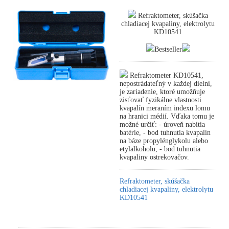
Refraktometer, skúšačka
chladiacej kvapaliny, elektrolytu
KD10541
Bestseller
Refraktometer KD10541,
nepostrádateľný v každej dielni,
je zariadenie, ktoré umožňuje
zisťovať fyzikálne vlastnosti
kvapalín meraním indexu lomu
na hranici médií. Vďaka tomu je
možné určiť: - úroveň nabitia
batérie, - bod tuhnutia kvapalín
na báze propylénglykolu alebo
etylalkoholu, - bod tuhnutia
kvapaliny ostrekovačov.
Refraktometer, skúšačka
chladiacej kvapaliny, elektrolytu
KD10541