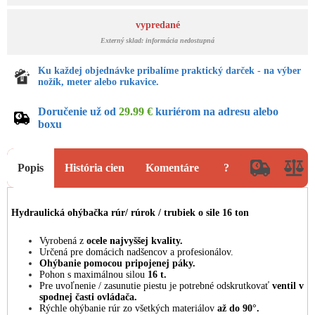
vypredané
Externý sklad: informácia nedostupná
Ku každej objednávke pribalíme praktický darček - na výber
nožík, meter alebo rukavice.
Doručenie už od
29.99 €
kuriérom na adresu alebo
boxu
Popis
História cien
Komentáre
?
Hydraulická ohýbačka rúr/ rúrok / trubiek o sile 16 ton
Vyrobená z
ocele najvyššej kvality.
Určená pre domácich nadšencov a profesionálov.
Ohýbanie pomocou pripojenej páky.
Pohon s maximálnou silou
16 t.
Pre uvoľnenie / zasunutie piestu je potrebné odskrutkovať
ventil v
spodnej časti ovládača.
Rýchle ohýbanie rúr zo všetkých materiálov
až do 90°.